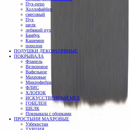
Пух-перо
Холлофайбер
смесовый
Пух
шелк
лебяжий пух
Бамбук
Кашемир
поролон
ПОДУШКИ ДЕКОРАТИВНЫЕ
ПОКРЫВАЛА
Фланель
Велюровое
Вафельное
Махровые
Микрофибра
ФЛИС
ХЛОПОК
ИСКУССТВЕННЫЙ МЕХ
ГОБЕЛЕН
ШЕЛК
Покрывала с оборками
ПРОСТЫНИ МАХРОВЫЕ
Узбекистан
ТУРЦИЯ