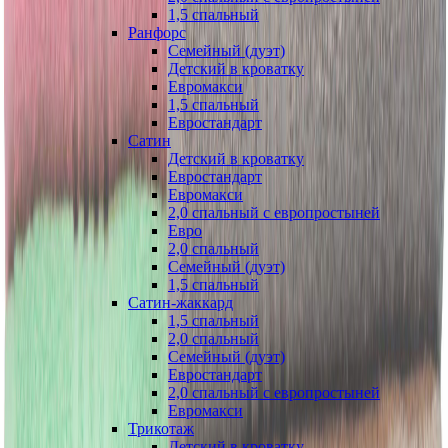
1,5 спальный
Ранфорс
Семейный (дуэт)
Детский в кроватку
Евромакси
1,5 спальный
Евростандарт
Сатин
Детский в кроватку
Евростандарт
Евромакси
2,0 спальный с европростыней
Евро
2,0 спальный
Семейный (дуэт)
1,5 спальный
Сатин-жаккард
1,5 спальный
2,0 спальный
Семейный (дуэт)
Евростандарт
2,0 спальный с европростыней
Евромакси
Трикотаж
Детский в кроватку