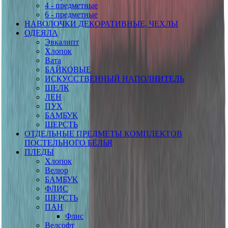
4 - предметные
6 - предметные
НАВОЛОЧКИ ДЕКОРАТИВНЫЕ, ЧЕХЛЫ
ОДЕЯЛА
Эвкалипт
Хлопок
Вата
БАЙКОВЫЕ
ИСКУССТВЕННЫЙ НАПОЛНИТЕЛЬ
ШЕЛК
ЛЕН
ПУХ
БАМБУК
ШЕРСТЬ
ОТДЕЛЬНЫЕ ПРЕДМЕТЫ КОМПЛЕКТОВ
ПОСТЕЛЬНОГО БЕЛЬЯ
ПЛЕДЫ
Хлопок
Велюр
БАМБУК
ФЛИС
ШЕРСТЬ
ПАН
Флис
Велсофт