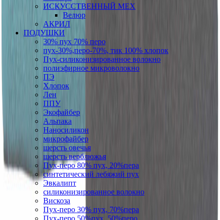
ИСКУССТВЕННЫЙ МЕХ
Велюр
АКРИЛ
ПОДУШКИ
30% пух 70% перо
пух-30%,перо-70%, тик 100% хлопок
Пух-силиконизированное волокно
полиэфирное микроволокно
ПЭ
Хлопок
Лен
ППУ
Экофайбер
Альпака
Наносиликон
микрофайбер
шерсть овечья
шерсть верблюжья
Пух-перо 80% пух, 20%пера
синтетический лебяжий пух
Эвкалипт
силиконизированное волокно
Вискоза
Пух-перо 30% пух, 70%пера
Пух-перо 50%пух, 50%перо