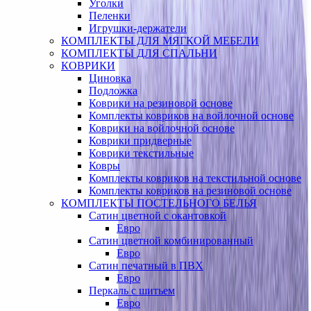
Уголки
Пеленки
Игрушки-держатели
КОМПЛЕКТЫ ДЛЯ МЯГКОЙ МЕБЕЛИ
КОМПЛЕКТЫ ДЛЯ СПАЛЬНИ
КОВРИКИ
Циновка
Подложка
Коврики на резиновой основе
Комплекты ковриков на войлочной основе
Коврики на войлочной основе
Коврики придверные
Коврики текстильные
Ковры
Комплекты ковриков на текстильной основе
Комплекты ковриков на резиновой основе
КОМПЛЕКТЫ ПОСТЕЛЬНОГО БЕЛЬЯ
Сатин цветной с окантовкой
Евро
Сатин цветной комбинированный
Евро
Сатин печатный в ПВХ
Евро
Перкаль с шитьем
Евро