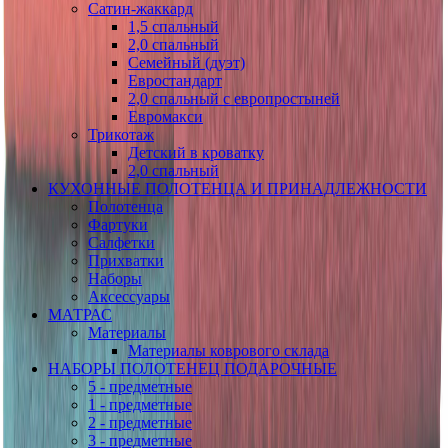
Сатин-жаккард
1,5 спальный
2,0 спальный
Семейный (дуэт)
Евростандарт
2,0 спальный с европростыней
Евромакси
Трикотаж
Детский в кроватку
2,0 спальный
КУХОННЫЕ ПОЛОТЕНЦА И ПРИНАДЛЕЖНОСТИ
Полотенца
Фартуки
Салфетки
Прихватки
Наборы
Аксессуары
МАТРАС
Материалы
Материалы коврового склада
НАБОРЫ ПОЛОТЕНЕЦ ПОДАРОЧНЫЕ
5 - предметные
1 - предметные
2 - предметные
3 - предметные