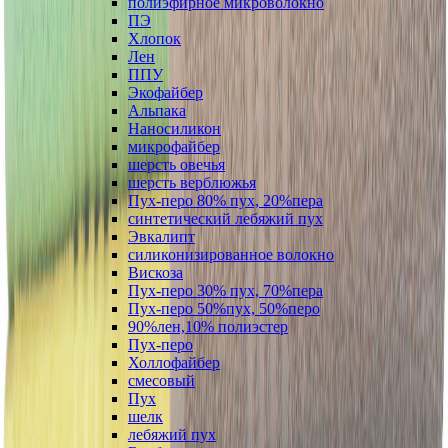
полиэфирное микроволокно
ПЭ
Хлопок
Лен
ППУ
Экофайбер
Альпака
Наносиликон
микрофайбер
шерсть овечья
шерсть верблюжья
Пух-перо 80% пух, 20%пера
синтетический лебяжий пух
Эвкалипт
силиконизированное волокно
Вискоза
Пух-перо 30% пух, 70%пера
Пух-перо 50%пух, 50%перо
90%лен,10% полиэстер
Пух-перо
Холлофайбер
смесовый
Пух
шелк
лебяжий пух