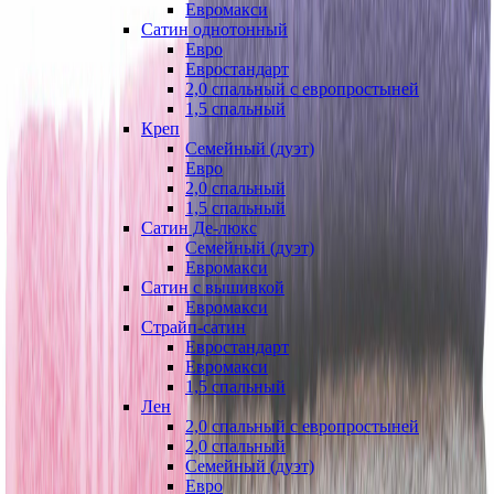
Евромакси
Сатин однотонный
Евро
Евростандарт
2,0 спальный с европростыней
1,5 спальный
Креп
Семейный (дуэт)
Евро
2,0 спальный
1,5 спальный
Сатин Де-люкс
Семейный (дуэт)
Евромакси
Сатин с вышивкой
Евромакси
Страйп-сатин
Евростандарт
Евромакси
1,5 спальный
Лен
2,0 спальный с европростыней
2,0 спальный
Семейный (дуэт)
Евро