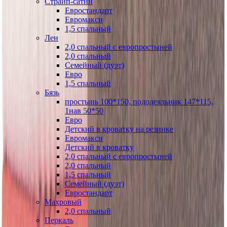
Страйп-сатин
Евростандарт
Евромакси
1,5 спальный
Лен
2,0 спальный с европростыней
2,0 спальный
Семейный (дуэт)
Евро
1,5 спальный
Бязь
простынь 100*150, пододеяльник 147*115,
1нав 50*50
Евро
Детский в кроватку на резинке
Евромакси
Детский в кроватку
2,0 спальный с европростыней
2,0 спальный
1,5 спальный
Семейный (дуэт)
Евростандарт
Махровый
2,0 спальный
Перкаль