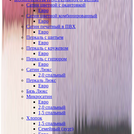
Сатин цветной с окантовкой
Евро
Сатин цветной комбинированный
Евро
Сатин печатный в ПВХ
Евро
Перкаль с шитьем
Евро
Перкаль с кружевом
Евро
Перкаль с гипюром
Евро
Сатин Люкс
2,0 спальный
Перкаль Люкс
Евро
Бязь Люкс
Микросатин
Евро
2,0 спальный
1,5 спальный
Хлопок
1,5 спальный
Семейный (дуэт)