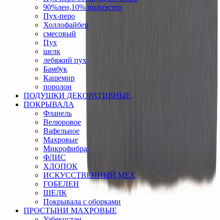
90%лен,10% полиэстер
Пух-перо
Холлофайбер
смесовый
Пух
шелк
лебяжий пух
Бамбук
Кашемир
поролон
ПОДУШКИ ДЕКОРАТИВНЫЕ
ПОКРЫВАЛА
Фланель
Велюровое
Вафельное
Махровые
Микрофибра
ФЛИС
ХЛОПОК
ИСКУССТВЕННЫЙ МЕХ
ГОБЕЛЕН
ШЕЛК
Покрывала с оборками
ПРОСТЫНИ МАХРОВЫЕ
Узбекистан