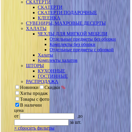
СКАТЕРТИ
СКАТЕРТИ
СКАТЕРТИ ПОДАРОЧНЫЕ
КЛЕЕНКА
СУВЕНИРЫ, МАХРОВЫЕ ДЕСЕРТЫ
ХАЛАТЫ
ЧЕХЛЫ ДЛЯ МЯГКОЙ МЕБЕЛИ
Отдельные предметы без оборки
Комплекты без оборки
Отдельные предметы с оборкой
Халаты
Комплекты халатов
ШТОРЫ
КУХОННЫЕ
ГОСТИННЫЕ
РАСПРОДАЖА
Новинки
Скидки
%
Хиты продаж
Товары с фото
В наличии
цена
от
до
за шт.
×
сбросить фильтры