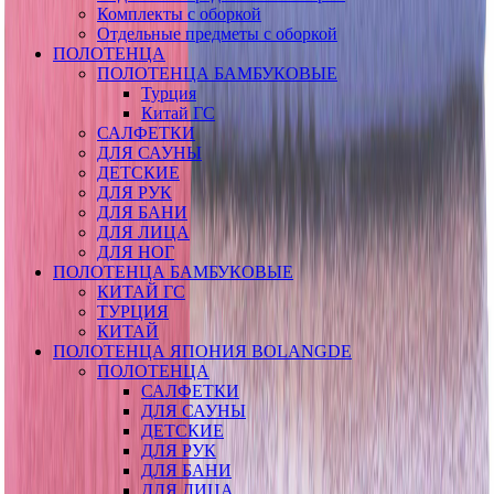
Комплекты с оборкой
Отдельные предметы с оборкой
ПОЛОТЕНЦА
ПОЛОТЕНЦА БАМБУКОВЫЕ
Турция
Китай ГС
САЛФЕТКИ
ДЛЯ САУНЫ
ДЕТСКИЕ
ДЛЯ РУК
ДЛЯ БАНИ
ДЛЯ ЛИЦА
ДЛЯ НОГ
ПОЛОТЕНЦА БАМБУКОВЫЕ
КИТАЙ ГС
ТУРЦИЯ
КИТАЙ
ПОЛОТЕНЦА ЯПОНИЯ BOLANGDE
ПОЛОТЕНЦА
САЛФЕТКИ
ДЛЯ САУНЫ
ДЕТСКИЕ
ДЛЯ РУК
ДЛЯ БАНИ
ДЛЯ ЛИЦА