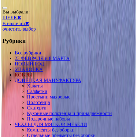
Вы выбрали:
ШЕЛК
✖
В наличии
✖
очистить выбор
Рубрики
Все рубрики
23 ФЕВРАЛЯ и 8 МАРТА
НОВЫЙ ГОД
УПАКОВКА
КОВРЫ
ДОНЕЦКАЯ МАНУФАКТУРА
Халаты
Салфетки
Простыни махровые
Полотенца
Скатерти
Кухонные полотенца и принадлежности
Подарочные наборы
ЧЕХЛЫ ДЛЯ МЯГКОЙ МЕБЕЛИ
Комплекты без оборки
Отдельные предметы без оборки