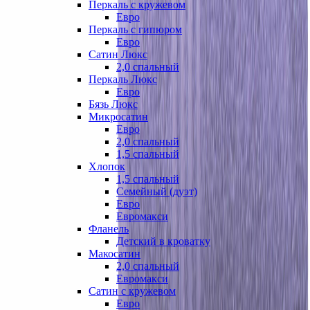
Перкаль с кружевом
Евро
Перкаль с гипюром
Евро
Сатин Люкс
2,0 спальный
Перкаль Люкс
Евро
Бязь Люкс
Микросатин
Евро
2,0 спальный
1,5 спальный
Хлопок
1,5 спальный
Семейный (дуэт)
Евро
Евромакси
Фланель
Детский в кроватку
Макосатин
2,0 спальный
Евромакси
Сатин с кружевом
Евро