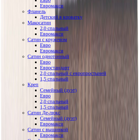
Евро
Евромакси
Фланель
Детский в кроватку
Макосатин
2,0 спальный
Евромакси
Сатин с кружевом
Евро
Евромакси
Сатин однотонный
Евро
Евростандарт
2,0 спальный с европростыней
1,5 спальный
Креп
Семейный (дуэт)
Евро
2,0 спальный
1,5 спальный
Сатин Де-люкс
Семейный (дуэт)
Евромакси
Сатин с вышивкой
Евромакси