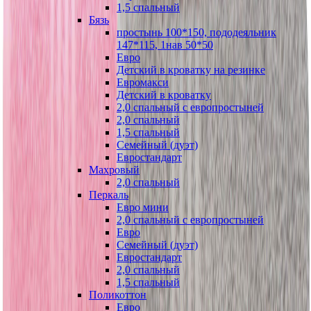
1,5 спальный
Бязь
простынь 100*150, пододеяльник
147*115, 1нав 50*50
Евро
Детский в кроватку на резинке
Евромакси
Детский в кроватку
2,0 спальный с европростыней
2,0 спальный
1,5 спальный
Семейный (дуэт)
Евростандарт
Махровый
2,0 спальный
Перкаль
Евро мини
2,0 спальный с европростыней
Евро
Семейный (дуэт)
Евростандарт
2,0 спальный
1,5 спальный
Поликоттон
Евро