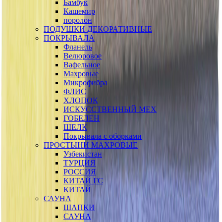
Бамбук
Кашемир
поролон
ПОДУШКИ ДЕКОРАТИВНЫЕ
ПОКРЫВАЛА
Фланель
Велюровое
Вафельное
Махровые
Микрофибра
ФЛИС
ХЛОПОК
ИСКУССТВЕННЫЙ МЕХ
ГОБЕЛЕН
ШЕЛК
Покрывала с оборками
ПРОСТЫНИ МАХРОВЫЕ
Узбекистан
ТУРЦИЯ
РОССИЯ
КИТАЙ ГС
КИТАЙ
САУНА
ШАПКИ
САУНА