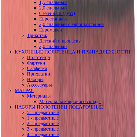
1,5 спальный
2,0 спальный
Семейный (дуэт)
Евростандарт
2,0 спальный с европростыней
Евромакси
Трикотаж
Детский в кроватку
2,0 спальный
КУХОННЫЕ ПОЛОТЕНЦА И ПРИНАДЛЕЖНОСТИ
Полотенца
Фартуки
Салфетки
Прихватки
Наборы
Аксессуары
МАТРАС
Материалы
Материалы коврового склада
НАБОРЫ ПОЛОТЕНЕЦ ПОДАРОЧНЫЕ
5 - предметные
1 - предметные
2 - предметные
3 - предметные
4 - предметные