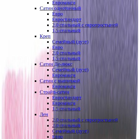
Евромакси
Сатин однотонный
Евро
Евростандарт
2,0 спальный с европростыней
1,5 спальный
Креп
Семейный (дуэт)
Евро
2,0 спальный
1,5 спальный
Сатин Де-люкс
Семейный (дуэт)
Евромакси
Сатин с вышивкой
Евромакси
Страйп-сатин
Евростандарт
Евромакси
1,5 спальный
Лен
2,0 спальный с европростыней
2,0 спальный
Семейный (дуэт)
Евро