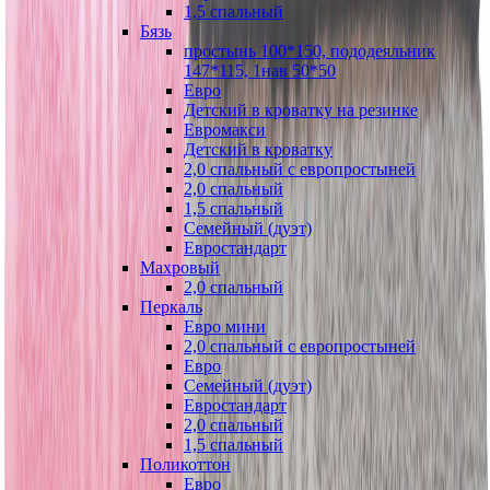
1,5 спальный
Бязь
простынь 100*150, пододеяльник
147*115, 1нав 50*50
Евро
Детский в кроватку на резинке
Евромакси
Детский в кроватку
2,0 спальный с европростыней
2,0 спальный
1,5 спальный
Семейный (дуэт)
Евростандарт
Махровый
2,0 спальный
Перкаль
Евро мини
2,0 спальный с европростыней
Евро
Семейный (дуэт)
Евростандарт
2,0 спальный
1,5 спальный
Поликоттон
Евро