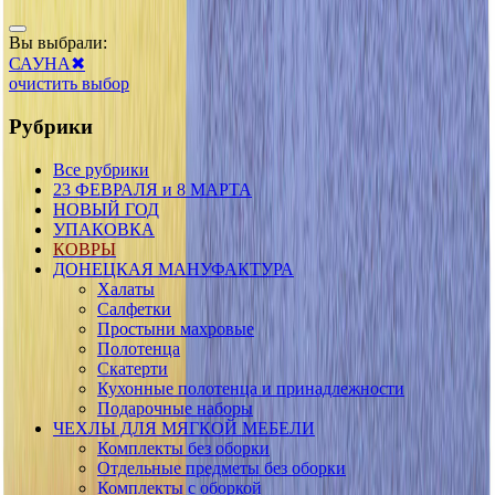
Вы выбрали:
САУНА
✖
очистить выбор
Рубрики
Все рубрики
23 ФЕВРАЛЯ и 8 МАРТА
НОВЫЙ ГОД
УПАКОВКА
КОВРЫ
ДОНЕЦКАЯ МАНУФАКТУРА
Халаты
Салфетки
Простыни махровые
Полотенца
Скатерти
Кухонные полотенца и принадлежности
Подарочные наборы
ЧЕХЛЫ ДЛЯ МЯГКОЙ МЕБЕЛИ
Комплекты без оборки
Отдельные предметы без оборки
Комплекты с оборкой