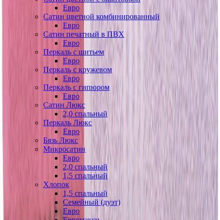
Евро
Сатин цветной комбинированный
Евро
Сатин печатный в ПВХ
Евро
Перкаль с шитьем
Евро
Перкаль с кружевом
Евро
Перкаль с гипюром
Евро
Сатин Люкс
2,0 спальный
Перкаль Люкс
Евро
Бязь Люкс
Микросатин
Евро
2,0 спальный
1,5 спальный
Хлопок
1,5 спальный
Семейный (дуэт)
Евро
Евромакси