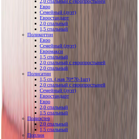
2,0 спальный с европростыней
Евро
Семейный (дуэт)
Евростандарт
2,0 спальный
1,5 спальный
Поликоттон
Евро
Семейный (дуэт)
Евромакси
1,5 спальный
2,0 спальный с европростыней
2,0 спальный
Полисатин
1,5 сп. (.нав 70*70-1шт)
2,0 спальный с европростыней
Семейный (дуэт)
Евростандарт
Евро
2,0 спальный
1,5 спальный
Полиэстер
2,0 спальный
1,5 спальный
Поплин