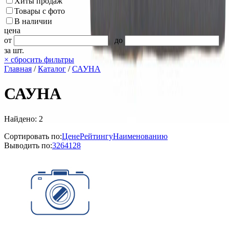
Хиты продаж
Товары с фото
В наличии
цена
от
до
за шт.
×
сбросить фильтры
Главная
/
Каталог
/
САУНА
САУНА
Найдено: 2
Сортировать по:
Цене
Рейтингу
Наименованию
Выводить по:
32
64
128