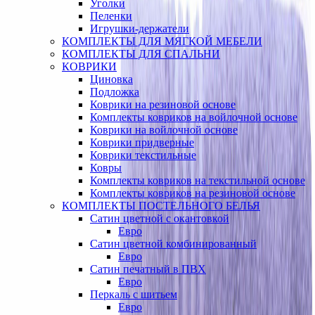
Уголки
Пеленки
Игрушки-держатели
КОМПЛЕКТЫ ДЛЯ МЯГКОЙ МЕБЕЛИ
КОМПЛЕКТЫ ДЛЯ СПАЛЬНИ
КОВРИКИ
Циновка
Подложка
Коврики на резиновой основе
Комплекты ковриков на войлочной основе
Коврики на войлочной основе
Коврики придверные
Коврики текстильные
Ковры
Комплекты ковриков на текстильной основе
Комплекты ковриков на резиновой основе
КОМПЛЕКТЫ ПОСТЕЛЬНОГО БЕЛЬЯ
Сатин цветной с окантовкой
Евро
Сатин цветной комбинированный
Евро
Сатин печатный в ПВХ
Евро
Перкаль с шитьем
Евро