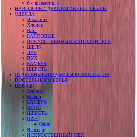
6 - предметные
НАВОЛОЧКИ ДЕКОРАТИВНЫЕ, ЧЕХЛЫ
ОДЕЯЛА
Эвкалипт
Хлопок
Вата
БАЙКОВЫЕ
ИСКУССТВЕННЫЙ НАПОЛНИТЕЛЬ
ШЕЛК
ЛЕН
ПУХ
БАМБУК
ШЕРСТЬ
ОТДЕЛЬНЫЕ ПРЕДМЕТЫ КОМПЛЕКТОВ
ПОСТЕЛЬНОГО БЕЛЬЯ
ПЛЕДЫ
Хлопок
Велюр
БАМБУК
ФЛИС
ШЕРСТЬ
ПАН
Флис
Велсофт
ИСКУССТВЕННЫЙ МЕХ