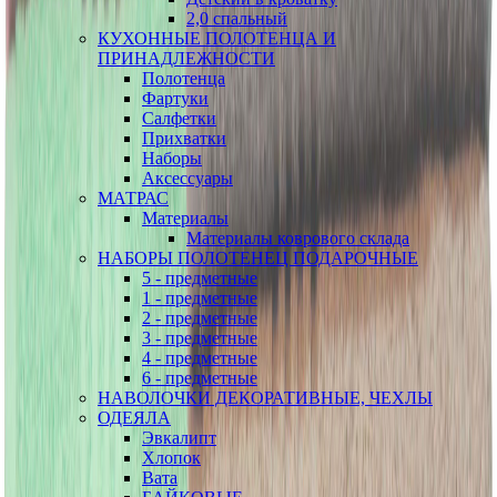
2,0 спальный
КУХОННЫЕ ПОЛОТЕНЦА И
ПРИНАДЛЕЖНОСТИ
Полотенца
Фартуки
Салфетки
Прихватки
Наборы
Аксессуары
МАТРАС
Материалы
Материалы коврового склада
НАБОРЫ ПОЛОТЕНЕЦ ПОДАРОЧНЫЕ
5 - предметные
1 - предметные
2 - предметные
3 - предметные
4 - предметные
6 - предметные
НАВОЛОЧКИ ДЕКОРАТИВНЫЕ, ЧЕХЛЫ
ОДЕЯЛА
Эвкалипт
Хлопок
Вата