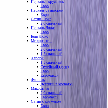
Перкаль с кружевом
Евро
Перкаль с гипюром
Евро
Сатин Люкс
2,0 спальный
Перкаль Люкс
Евро
Бязь Люкс
Микросатин
Евро
2,0 спальный
1,5 спальный
Хлопок
1,5 спальный
Семейный (дуэт)
Евро
Евромакси
Фланель
Детский в кроватку
Макосатин
2,0 спальный
Евромакси
Сатин с кружевом
Евро