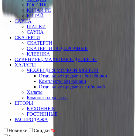
РОССИЯ
КИТАЙ ГС
КИТАЙ
САУНА
ШАПКИ
САУНА
СКАТЕРТИ
СКАТЕРТИ
СКАТЕРТИ ПОДАРОЧНЫЕ
КЛЕЕНКА
СУВЕНИРЫ, МАХРОВЫЕ ДЕСЕРТЫ
ХАЛАТЫ
ЧЕХЛЫ ДЛЯ МЯГКОЙ МЕБЕЛИ
Отдельные предметы без оборки
Комплекты без оборки
Отдельные предметы с оборкой
Халаты
Комплекты халатов
ШТОРЫ
КУХОННЫЕ
ГОСТИННЫЕ
РАСПРОДАЖА
Новинки
Скидки
%