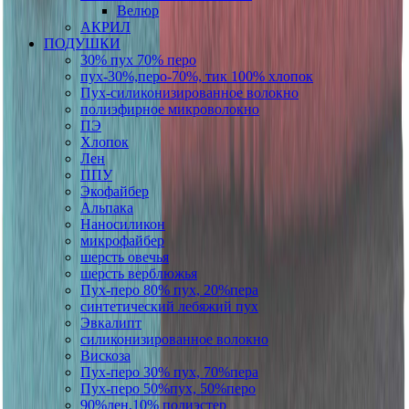
Велюр
АКРИЛ
ПОДУШКИ
30% пух 70% перо
пух-30%,перо-70%, тик 100% хлопок
Пух-силиконизированное волокно
полиэфирное микроволокно
ПЭ
Хлопок
Лен
ППУ
Экофайбер
Альпака
Наносиликон
микрофайбер
шерсть овечья
шерсть верблюжья
Пух-перо 80% пух, 20%пера
синтетический лебяжий пух
Эвкалипт
силиконизированное волокно
Вискоза
Пух-перо 30% пух, 70%пера
Пух-перо 50%пух, 50%перо
90%лен,10% полиэстер