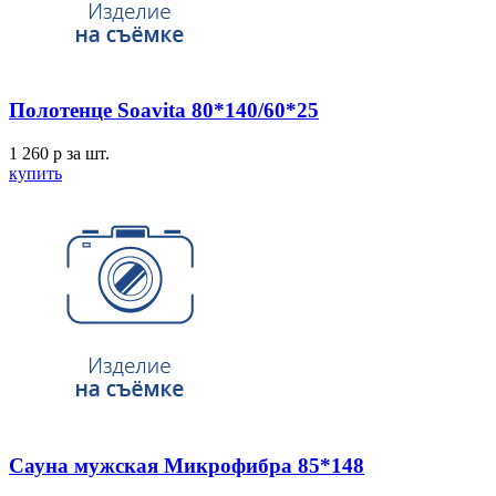
Полотенце Soavita 80*140/60*25
1 260
p
за шт.
купить
Сауна мужская Микрофибра 85*148