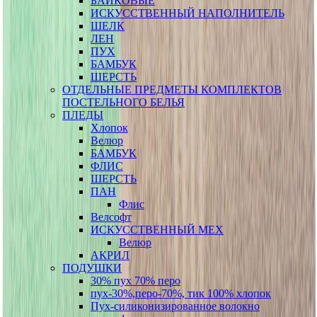
БАЙКОВЫЕ
ИСКУССТВЕННЫЙ НАПОЛНИТЕЛЬ
ШЕЛК
ЛЕН
ПУХ
БАМБУК
ШЕРСТЬ
ОТДЕЛЬНЫЕ ПРЕДМЕТЫ КОМПЛЕКТОВ
ПОСТЕЛЬНОГО БЕЛЬЯ
ПЛЕДЫ
Хлопок
Велюр
БАМБУК
ФЛИС
ШЕРСТЬ
ПАН
Флис
Велсофт
ИСКУССТВЕННЫЙ МЕХ
Велюр
АКРИЛ
ПОДУШКИ
30% пух 70% перо
пух-30%,перо-70%, тик 100% хлопок
Пух-силиконизированное волокно