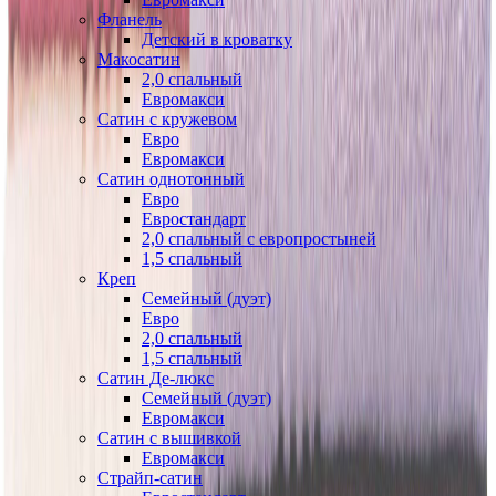
Фланель
Детский в кроватку
Макосатин
2,0 спальный
Евромакси
Сатин с кружевом
Евро
Евромакси
Сатин однотонный
Евро
Евростандарт
2,0 спальный с европростыней
1,5 спальный
Креп
Семейный (дуэт)
Евро
2,0 спальный
1,5 спальный
Сатин Де-люкс
Семейный (дуэт)
Евромакси
Сатин с вышивкой
Евромакси
Страйп-сатин