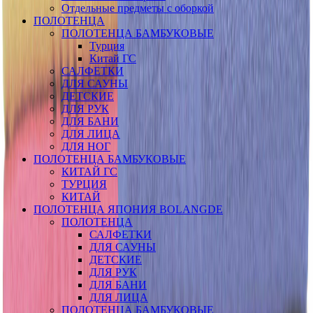
Отдельные предметы с оборкой
ПОЛОТЕНЦА
ПОЛОТЕНЦА БАМБУКОВЫЕ
Турция
Китай ГС
САЛФЕТКИ
ДЛЯ САУНЫ
ДЕТСКИЕ
ДЛЯ РУК
ДЛЯ БАНИ
ДЛЯ ЛИЦА
ДЛЯ НОГ
ПОЛОТЕНЦА БАМБУКОВЫЕ
КИТАЙ ГС
ТУРЦИЯ
КИТАЙ
ПОЛОТЕНЦА ЯПОНИЯ BOLANGDE
ПОЛОТЕНЦА
САЛФЕТКИ
ДЛЯ САУНЫ
ДЕТСКИЕ
ДЛЯ РУК
ДЛЯ БАНИ
ДЛЯ ЛИЦА
ПОЛОТЕНЦА БАМБУКОВЫЕ