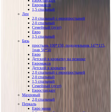
Евростандарт
Евромакси
1,5 спальный
Лен
2,0 спальный с европростыней
2,0 спальный
Семейный (дуэт)
Евро
1,5 спальный
Бязь
простынь 100*150, пододеяльник 147*115,
1нав 50*50
Евро
Детский в кроватку на резинке
Евромакси
Детский в кроватку
2,0 спальный с европростыней
2,0 спальный
1,5 спальный
Семейный (дуэт)
Евростандарт
Махровый
2,0 спальный
Перкаль
Евро мини