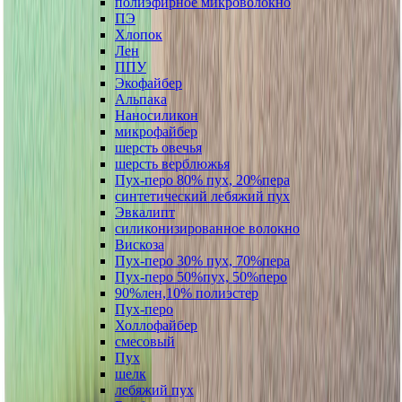
полиэфирное микроволокно
ПЭ
Хлопок
Лен
ППУ
Экофайбер
Альпака
Наносиликон
микрофайбер
шерсть овечья
шерсть верблюжья
Пух-перо 80% пух, 20%пера
синтетический лебяжий пух
Эвкалипт
силиконизированное волокно
Вискоза
Пух-перо 30% пух, 70%пера
Пух-перо 50%пух, 50%перо
90%лен,10% полиэстер
Пух-перо
Холлофайбер
смесовый
Пух
шелк
лебяжий пух