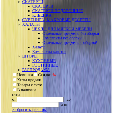
СКАТЕРТИ
СКАТЕРТИ
СКАТЕРТИ ПОДАРОЧНЫЕ
КЛЕЕНКА
СУВЕНИРЫ, МАХРОВЫЕ ДЕСЕРТЫ
ХАЛАТЫ
ЧЕХЛЫ ДЛЯ МЯГКОЙ МЕБЕЛИ
Отдельные предметы без оборки
Комплекты без оборки
Отдельные предметы с оборкой
Халаты
Комплекты халатов
ШТОРЫ
КУХОННЫЕ
ГОСТИННЫЕ
РАСПРОДАЖА
Новинки
Скидки
%
Хиты продаж
Товары с фото
В наличии
цена
от
до
за шт.
×
сбросить фильтры