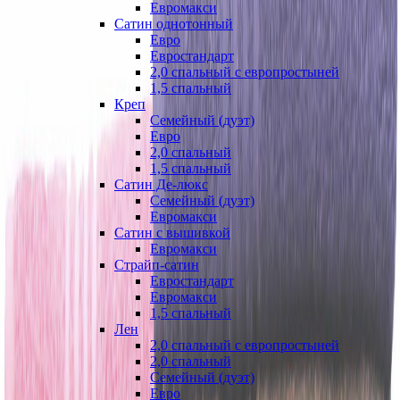
Евромакси
Сатин однотонный
Евро
Евростандарт
2,0 спальный с европростыней
1,5 спальный
Креп
Семейный (дуэт)
Евро
2,0 спальный
1,5 спальный
Сатин Де-люкс
Семейный (дуэт)
Евромакси
Сатин с вышивкой
Евромакси
Страйп-сатин
Евростандарт
Евромакси
1,5 спальный
Лен
2,0 спальный с европростыней
2,0 спальный
Семейный (дуэт)
Евро