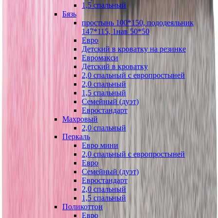
1,5 спальный
Бязь
простынь 100*150, пододеяльник
147*115, 1нав 50*50
Евро
Детский в кроватку на резинке
Евромакси
Детский в кроватку
2,0 спальный с европростыней
2,0 спальный
1,5 спальный
Семейный (дуэт)
Евростандарт
Махровый
2,0 спальный
Перкаль
Евро мини
2,0 спальный с европростыней
Евро
Семейный (дуэт)
Евростандарт
2,0 спальный
1,5 спальный
Поликоттон
Евро