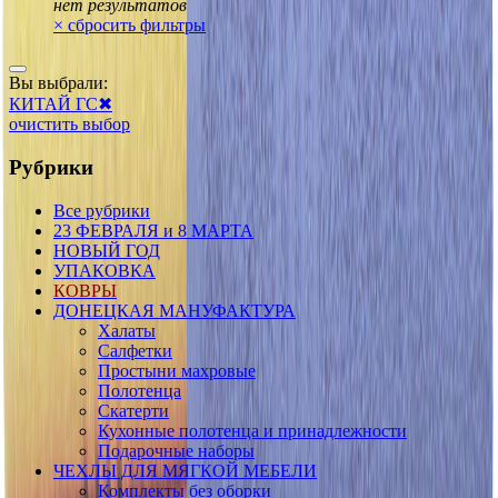
нет результатов
×
сбросить фильтры
Вы выбрали:
КИТАЙ ГС
✖
очистить выбор
Рубрики
Все рубрики
23 ФЕВРАЛЯ и 8 МАРТА
НОВЫЙ ГОД
УПАКОВКА
КОВРЫ
ДОНЕЦКАЯ МАНУФАКТУРА
Халаты
Салфетки
Простыни махровые
Полотенца
Скатерти
Кухонные полотенца и принадлежности
Подарочные наборы
ЧЕХЛЫ ДЛЯ МЯГКОЙ МЕБЕЛИ
Комплекты без оборки