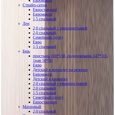
Евромакси
Страйп-сатин
Евростандарт
Евромакси
1,5 спальный
Лен
2,0 спальный с европростыней
2,0 спальный
Семейный (дуэт)
Евро
1,5 спальный
Бязь
простынь 100*150, пододеяльник 147*115,
1нав 50*50
Евро
Детский в кроватку на резинке
Евромакси
Детский в кроватку
2,0 спальный с европростыней
2,0 спальный
1,5 спальный
Семейный (дуэт)
Евростандарт
Махровый
2,0 спальный