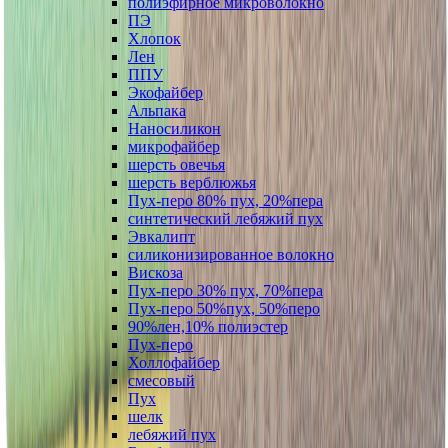
полиэфирное микроволокно
ПЭ
Хлопок
Лен
ППУ
Экофайбер
Альпака
Наносиликон
микрофайбер
шерсть овечья
шерсть верблюжья
Пух-перо 80% пух, 20%пера
синтетический лебяжий пух
Эвкалипт
силиконизированное волокно
Вискоза
Пух-перо 30% пух, 70%пера
Пух-перо 50%пух, 50%перо
90%лен,10% полиэстер
Пух-перо
Холлофайбер
смесовый
Пух
шелк
лебяжий пух