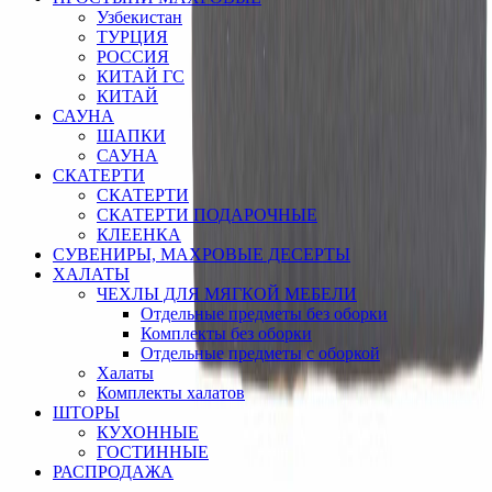
Узбекистан
ТУРЦИЯ
РОССИЯ
КИТАЙ ГС
КИТАЙ
САУНА
ШАПКИ
САУНА
СКАТЕРТИ
СКАТЕРТИ
СКАТЕРТИ ПОДАРОЧНЫЕ
КЛЕЕНКА
СУВЕНИРЫ, МАХРОВЫЕ ДЕСЕРТЫ
ХАЛАТЫ
ЧЕХЛЫ ДЛЯ МЯГКОЙ МЕБЕЛИ
Отдельные предметы без оборки
Комплекты без оборки
Отдельные предметы с оборкой
Халаты
Комплекты халатов
ШТОРЫ
КУХОННЫЕ
ГОСТИННЫЕ
РАСПРОДАЖА