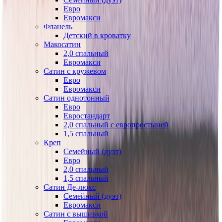
Евро
Евромакси
Фланель
Детский в кроватку
Макосатин
2,0 спальный
Евромакси
Сатин с кружевом
Евро
Евромакси
Сатин однотонный
Евро
Евростандарт
2,0 спальный с европростыней
1,5 спальный
Креп
Семейный (дуэт)
Евро
2,0 спальный
1,5 спальный
Сатин Де-люкс
Семейный (дуэт)
Евромакси
Сатин с вышивкой