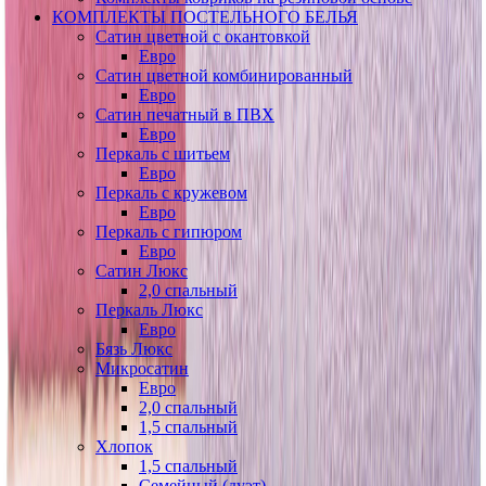
КОМПЛЕКТЫ ПОСТЕЛЬНОГО БЕЛЬЯ
Сатин цветной с окантовкой
Евро
Сатин цветной комбинированный
Евро
Сатин печатный в ПВХ
Евро
Перкаль с шитьем
Евро
Перкаль с кружевом
Евро
Перкаль с гипюром
Евро
Сатин Люкс
2,0 спальный
Перкаль Люкс
Евро
Бязь Люкс
Микросатин
Евро
2,0 спальный
1,5 спальный
Хлопок
1,5 спальный
Семейный (дуэт)