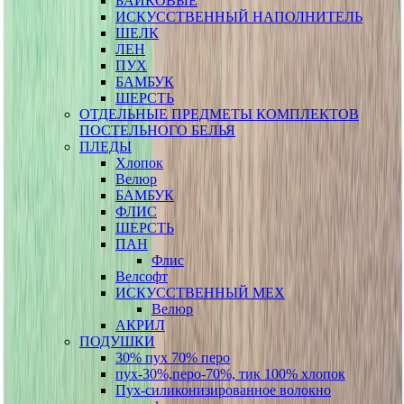
БАЙКОВЫЕ
ИСКУССТВЕННЫЙ НАПОЛНИТЕЛЬ
ШЕЛК
ЛЕН
ПУХ
БАМБУК
ШЕРСТЬ
ОТДЕЛЬНЫЕ ПРЕДМЕТЫ КОМПЛЕКТОВ
ПОСТЕЛЬНОГО БЕЛЬЯ
ПЛЕДЫ
Хлопок
Велюр
БАМБУК
ФЛИС
ШЕРСТЬ
ПАН
Флис
Велсофт
ИСКУССТВЕННЫЙ МЕХ
Велюр
АКРИЛ
ПОДУШКИ
30% пух 70% перо
пух-30%,перо-70%, тик 100% хлопок
Пух-силиконизированное волокно