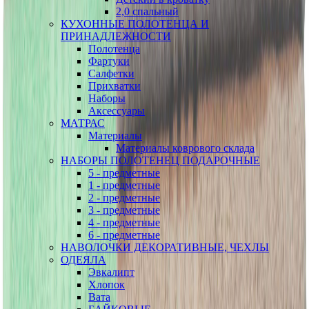
2,0 спальный
КУХОННЫЕ ПОЛОТЕНЦА И
ПРИНАДЛЕЖНОСТИ
Полотенца
Фартуки
Салфетки
Прихватки
Наборы
Аксессуары
МАТРАС
Материалы
Материалы коврового склада
НАБОРЫ ПОЛОТЕНЕЦ ПОДАРОЧНЫЕ
5 - предметные
1 - предметные
2 - предметные
3 - предметные
4 - предметные
6 - предметные
НАВОЛОЧКИ ДЕКОРАТИВНЫЕ, ЧЕХЛЫ
ОДЕЯЛА
Эвкалипт
Хлопок
Вата