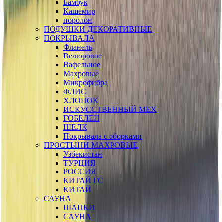
Бамбук
Кашемир
поролон
ПОДУШКИ ДЕКОРАТИВНЫЕ
ПОКРЫВАЛА
Фланель
Велюровое
Вафельное
Махровые
Микрофибра
ФЛИС
ХЛОПОК
ИСКУССТВЕННЫЙ МЕХ
ГОБЕЛЕН
ШЕЛК
Покрывала с оборками
ПРОСТЫНИ МАХРОВЫЕ
Узбекистан
ТУРЦИЯ
РОССИЯ
КИТАЙ ГС
КИТАЙ
САУНА
ШАПКИ
САУНА