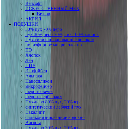
Велсофт
ИСКУССТВЕННЫЙ МЕХ
Велюр
АКРИЛ
ПОДУШКИ
30% пух 70% перо
пух-30%,перо-70%, тик 100% хлопок
Пух-силиконизированное волокно
полиэфирное микроволокно
ПЭ
Хлопок
Лен
ППУ
Экофайбер
Альпака
Наносиликон
микрофайбер
шерсть овечья
шерсть верблюжья
Пух-перо 80% пух, 20%пера
синтетический лебяжий пух
Эвкалипт
силиконизированное волокно
Вискоза
Пух-перо 30% пух, 70%пера