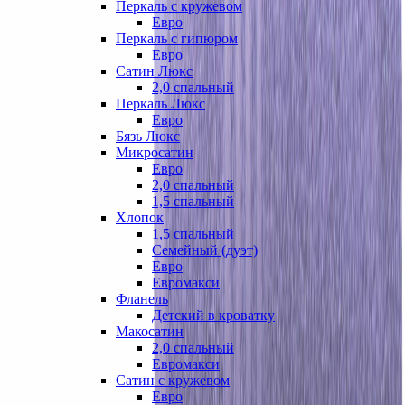
Перкаль с кружевом
Евро
Перкаль с гипюром
Евро
Сатин Люкс
2,0 спальный
Перкаль Люкс
Евро
Бязь Люкс
Микросатин
Евро
2,0 спальный
1,5 спальный
Хлопок
1,5 спальный
Семейный (дуэт)
Евро
Евромакси
Фланель
Детский в кроватку
Макосатин
2,0 спальный
Евромакси
Сатин с кружевом
Евро