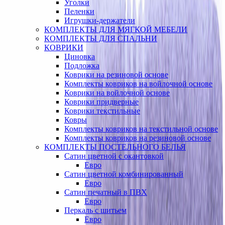
Уголки
Пеленки
Игрушки-держатели
КОМПЛЕКТЫ ДЛЯ МЯГКОЙ МЕБЕЛИ
КОМПЛЕКТЫ ДЛЯ СПАЛЬНИ
КОВРИКИ
Циновка
Подложка
Коврики на резиновой основе
Комплекты ковриков на войлочной основе
Коврики на войлочной основе
Коврики придверные
Коврики текстильные
Ковры
Комплекты ковриков на текстильной основе
Комплекты ковриков на резиновой основе
КОМПЛЕКТЫ ПОСТЕЛЬНОГО БЕЛЬЯ
Сатин цветной с окантовкой
Евро
Сатин цветной комбинированный
Евро
Сатин печатный в ПВХ
Евро
Перкаль с шитьем
Евро