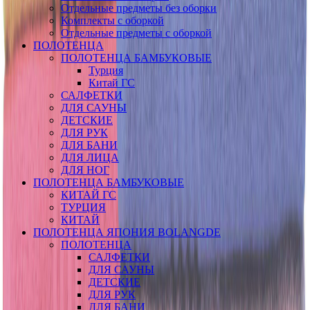
Отдельные предметы без оборки
Комплекты с оборкой
Отдельные предметы с оборкой
ПОЛОТЕНЦА
ПОЛОТЕНЦА БАМБУКОВЫЕ
Турция
Китай ГС
САЛФЕТКИ
ДЛЯ САУНЫ
ДЕТСКИЕ
ДЛЯ РУК
ДЛЯ БАНИ
ДЛЯ ЛИЦА
ДЛЯ НОГ
ПОЛОТЕНЦА БАМБУКОВЫЕ
КИТАЙ ГС
ТУРЦИЯ
КИТАЙ
ПОЛОТЕНЦА ЯПОНИЯ BOLANGDE
ПОЛОТЕНЦА
САЛФЕТКИ
ДЛЯ САУНЫ
ДЕТСКИЕ
ДЛЯ РУК
ДЛЯ БАНИ