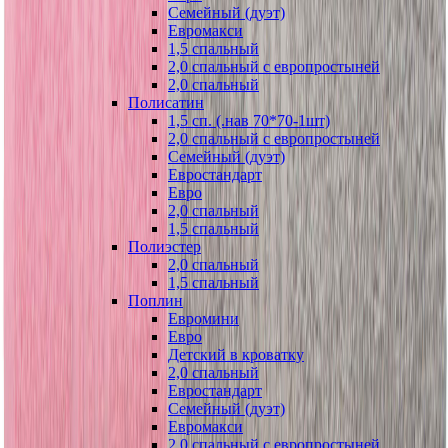
Семейный (дуэт)
Евромакси
1,5 спальный
2,0 спальный с европростыней
2,0 спальный
Полисатин
1,5 сп. (.нав 70*70-1шт)
2,0 спальный с европростыней
Семейный (дуэт)
Евростандарт
Евро
2,0 спальный
1,5 спальный
Полиэстер
2,0 спальный
1,5 спальный
Поплин
Евромини
Евро
Детский в кроватку
2,0 спальный
Евростандарт
Семейный (дуэт)
Евромакси
2,0 спальный с европростыней