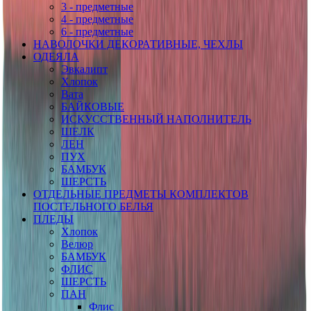
3 - предметные
4 - предметные
6 - предметные
НАВОЛОЧКИ ДЕКОРАТИВНЫЕ, ЧЕХЛЫ
ОДЕЯЛА
Эвкалипт
Хлопок
Вата
БАЙКОВЫЕ
ИСКУССТВЕННЫЙ НАПОЛНИТЕЛЬ
ШЕЛК
ЛЕН
ПУХ
БАМБУК
ШЕРСТЬ
ОТДЕЛЬНЫЕ ПРЕДМЕТЫ КОМПЛЕКТОВ
ПОСТЕЛЬНОГО БЕЛЬЯ
ПЛЕДЫ
Хлопок
Велюр
БАМБУК
ФЛИС
ШЕРСТЬ
ПАН
Флис