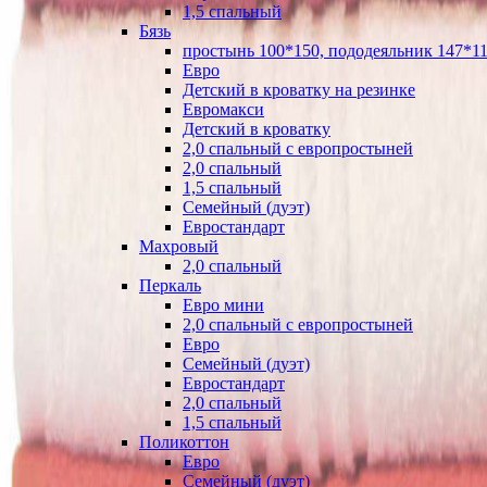
1,5 спальный
Бязь
простынь 100*150, пододеяльник 147*11
Евро
Детский в кроватку на резинке
Евромакси
Детский в кроватку
2,0 спальный с европростыней
2,0 спальный
1,5 спальный
Семейный (дуэт)
Евростандарт
Махровый
2,0 спальный
Перкаль
Евро мини
2,0 спальный с европростыней
Евро
Семейный (дуэт)
Евростандарт
2,0 спальный
1,5 спальный
Поликоттон
Евро
Семейный (дуэт)