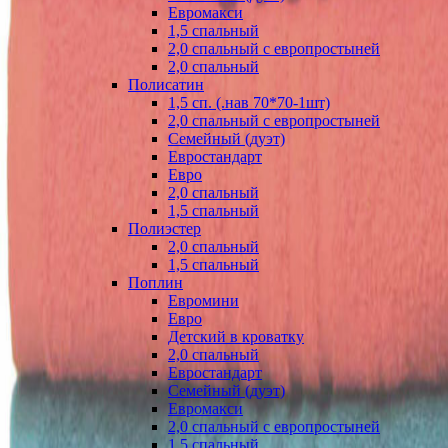
Евромакси
1,5 спальный
2,0 спальный с европростыней
2,0 спальный
Полисатин
1,5 сп. (.нав 70*70-1шт)
2,0 спальный с европростыней
Семейный (дуэт)
Евростандарт
Евро
2,0 спальный
1,5 спальный
Полиэстер
2,0 спальный
1,5 спальный
Поплин
Евромини
Евро
Детский в кроватку
2,0 спальный
Евростандарт
Семейный (дуэт)
Евромакси
2,0 спальный с европростыней
1,5 спальный