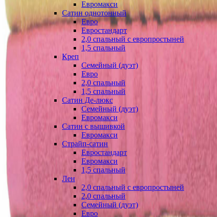
Евромакси
Сатин однотонный
Евро
Евростандарт
2,0 спальный с европростыней
1,5 спальный
Креп
Семейный (дуэт)
Евро
2,0 спальный
1,5 спальный
Сатин Де-люкс
Семейный (дуэт)
Евромакси
Сатин с вышивкой
Евромакси
Страйп-сатин
Евростандарт
Евромакси
1,5 спальный
Лен
2,0 спальный с европростыней
2,0 спальный
Семейный (дуэт)
Евро