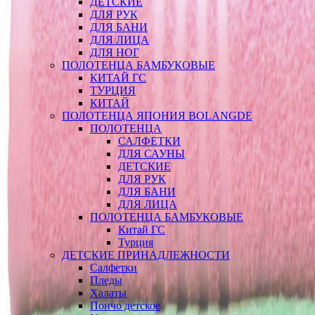
ДЕТСКИЕ
ДЛЯ РУК
ДЛЯ БАНИ
ДЛЯ ЛИЦА
ДЛЯ НОГ
ПОЛОТЕНЦА БАМБУКОВЫЕ
КИТАЙ ГС
ТУРЦИЯ
КИТАЙ
ПОЛОТЕНЦА ЯПОНИЯ BOLANGDE
ПОЛОТЕНЦА
САЛФЕТКИ
ДЛЯ САУНЫ
ДЕТСКИЕ
ДЛЯ РУК
ДЛЯ БАНИ
ДЛЯ ЛИЦА
ПОЛОТЕНЦА БАМБУКОВЫЕ
Китай ГС
Турция
ДЕТСКИЕ ПРИНАДЛЕЖНОСТИ
Салфетки
Пледы
Халаты
Пончо детское