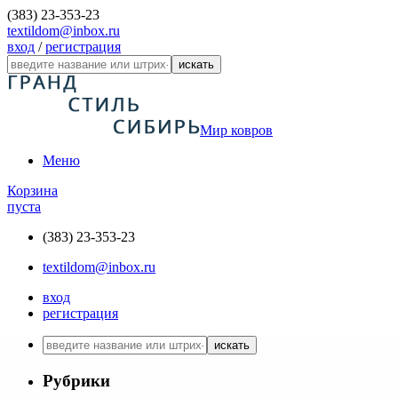
(383) 23-353-23
textildom@inbox.ru
вход
/
регистрация
искать
Мир ковров
Меню
Корзина
пуста
(383) 23-353-23
textildom@inbox.ru
вход
регистрация
искать
Рубрики