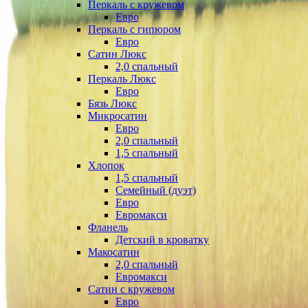
Перкаль с кружевом
Евро
Перкаль с гипюром
Евро
Сатин Люкс
2,0 спальный
Перкаль Люкс
Евро
Бязь Люкс
Микросатин
Евро
2,0 спальный
1,5 спальный
Хлопок
1,5 спальный
Семейный (дуэт)
Евро
Евромакси
Фланель
Детский в кроватку
Макосатин
2,0 спальный
Евромакси
Сатин с кружевом
Евро