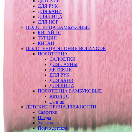
ДЕТСКИЕ
ДЛЯ РУК
ДЛЯ БАНИ
ДЛЯ ЛИЦА
ДЛЯ НОГ
ПОЛОТЕНЦА БАМБУКОВЫЕ
КИТАЙ ГС
ТУРЦИЯ
КИТАЙ
ПОЛОТЕНЦА ЯПОНИЯ BOLANGDE
ПОЛОТЕНЦА
САЛФЕТКИ
ДЛЯ САУНЫ
ДЕТСКИЕ
ДЛЯ РУК
ДЛЯ БАНИ
ДЛЯ ЛИЦА
ПОЛОТЕНЦА БАМБУКОВЫЕ
Китай ГС
Турция
ДЕТСКИЕ ПРИНАДЛЕЖНОСТИ
Салфетки
Пледы
Халаты
Пончо детское