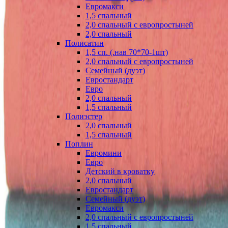
Евромакси
1,5 спальный
2,0 спальный с европростыней
2,0 спальный
Полисатин
1,5 сп. (.нав 70*70-1шт)
2,0 спальный с европростыней
Семейный (дуэт)
Евростандарт
Евро
2,0 спальный
1,5 спальный
Полиэстер
2,0 спальный
1,5 спальный
Поплин
Евромини
Евро
Детский в кроватку
2,0 спальный
Евростандарт
Семейный (дуэт)
Евромакси
2,0 спальный с европростыней
1,5 спальный