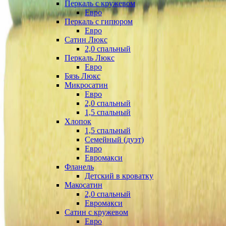
Перкаль с кружевом
Евро
Перкаль с гипюром
Евро
Сатин Люкс
2,0 спальный
Перкаль Люкс
Евро
Бязь Люкс
Микросатин
Евро
2,0 спальный
1,5 спальный
Хлопок
1,5 спальный
Семейный (дуэт)
Евро
Евромакси
Фланель
Детский в кроватку
Макосатин
2,0 спальный
Евромакси
Сатин с кружевом
Евро