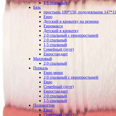
1,5 спальный
Бязь
простынь 100*150, пододеяльник 147*11
Евро
Детский в кроватку на резинке
Евромакси
Детский в кроватку
2,0 спальный с европростыней
2,0 спальный
1,5 спальный
Семейный (дуэт)
Евростандарт
Махровый
2,0 спальный
Перкаль
Евро мини
2,0 спальный с европростыней
Евро
Семейный (дуэт)
Евростандарт
2,0 спальный
1,5 спальный
Поликоттон
Евро
Семейный (дуэт)