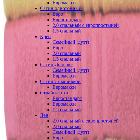
Евромакси
Сатин однотонный
Евро
Евростандарт
2,0 спальный с европростыней
1,5 спальный
Креп
Семейный (дуэт)
Евро
2,0 спальный
1,5 спальный
Сатин Де-люкс
Семейный (дуэт)
Евромакси
Сатин с вышивкой
Евромакси
Страйп-сатин
Евростандарт
Евромакси
1,5 спальный
Лен
2,0 спальный с европростыней
2,0 спальный
Семейный (дуэт)
Евро