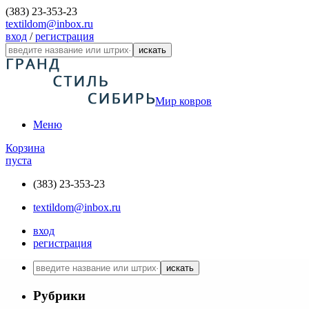
(383) 23-353-23
textildom@inbox.ru
вход
/
регистрация
искать
Мир ковров
Меню
Корзина
пуста
(383) 23-353-23
textildom@inbox.ru
вход
регистрация
искать
Рубрики