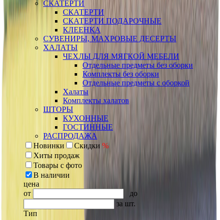
СКАТЕРТИ
СКАТЕРТИ
СКАТЕРТИ ПОДАРОЧНЫЕ
КЛЕЕНКА
СУВЕНИРЫ, МАХРОВЫЕ ДЕСЕРТЫ
ХАЛАТЫ
ЧЕХЛЫ ДЛЯ МЯГКОЙ МЕБЕЛИ
Отдельные предметы без оборки
Комплекты без оборки
Отдельные предметы с оборкой
Халаты
Комплекты халатов
ШТОРЫ
КУХОННЫЕ
ГОСТИННЫЕ
РАСПРОДАЖА
Новинки
Скидки
%
Хиты продаж
Товары с фото
В наличии
цена
от
до
за шт.
Тип