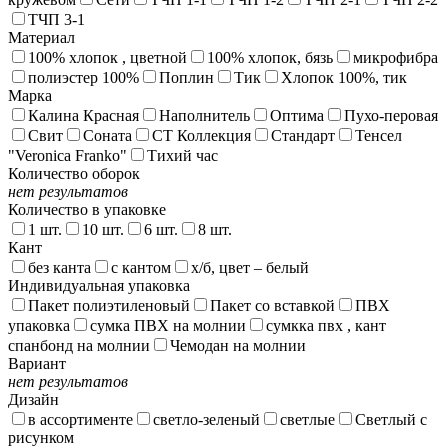
ТЧП 3-1
Материал
100% хлопок , цветной
100% хлопок, бязь
микрофибра
полиэстер 100%
Поплин
Тик
Хлопок 100%, тик
Марка
Калина Красная
Наполнитель
Оптима
Пухо-перовая
Свит
Соната
СТ Коллекция
Стандарт
Тенсел
"Veronica Franko"
Тихий час
Количество оборок
нет результатов
Количество в упаковке
1 шт.
10 шт.
6 шт.
8 шт.
Кант
без канта
с кантом
х/б, цвет – белый
Индивидуальная упаковка
Пакет полиэтиленовый
Пакет со вставкой
ПВХ
упаковка
сумка ПВХ на молнии
сумкка пвх , кант
спанбонд на молнии
Чемодан на молнии
Вариант
нет результатов
Дизайн
в ассортименте
светло-зеленый
светлые
Светлый с
рисунком