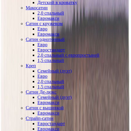
Детский в кроватку
Макосатин
2,0 спальный
Евромакси
Сатин с кружевом
Евро
Евромакси
Сатин однотонный
Евро
Евростандарт
2,0 спальный с европростыней
1,5 спальный
Креп
Семейный (дуэт)
Евро
2,0 спальный
1,5 спальный
Сатин Де-люкс
Семейный (дуэт)
Евромакси
Сатин с вышивкой
Евромакси
Страйп-сатин
Евростандарт
Евромакси