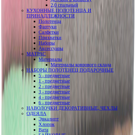
2,0 спальный
КУХОННЫЕ ПОЛОТЕНЦА И
ПРИНАДЛЕЖНОСТИ
Полотенца
Фартуки
Салфетки
Прихватки
Наборы
Аксессуары
МАТРАС
Материалы
Материалы коврового склада
НАБОРЫ ПОЛОТЕНЕЦ ПОДАРОЧНЫЕ
5 - предметные
1 - предметные
2 - предметные
3 - предметные
4 - предметные
6 - предметные
НАВОЛОЧКИ ДЕКОРАТИВНЫЕ, ЧЕХЛЫ
ОДЕЯЛА
Эвкалипт
Хлопок
Вата