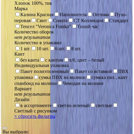
Хлопок 100%, тик
Марка
Калина Красная
Наполнитель
Оптима
Пухо-
перовая
Свит
Соната
СТ Коллекция
Стандарт
Тенсел "Veronica Franko"
Тихий час
Количество оборок
нет результатов
Количество в упаковке
1 шт.
10 шт.
6 шт.
8 шт.
Кант
без канта
с кантом
х/б, цвет – белый
Индивидуальная упаковка
Пакет полиэтиленовый
Пакет со вставкой
ПВХ
упаковка
сумка ПВХ на молнии
сумкка пвх , кант
спанбонд на молнии
Чемодан на молнии
Вариант
нет результатов
Дизайн
в ассортименте
светло-зеленый
светлые
Светлый с рисунком
×
сбросить фильтры
Вы выбрали: