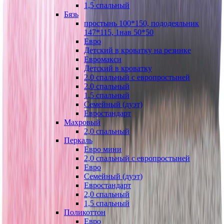
1,5 спальный
Бязь
простынь 100*150, пододеяльник
147*115, 1нав 50*50
Евро
Детский в кроватку на резинке
Евромакси
Детский в кроватку
2,0 спальный с европростыней
2,0 спальный
1,5 спальный
Семейный (дуэт)
Евростандарт
Махровый
2,0 спальный
Перкаль
Евро мини
2,0 спальный с европростыней
Евро
Семейный (дуэт)
Евростандарт
2,0 спальный
1,5 спальный
Поликоттон
Евро