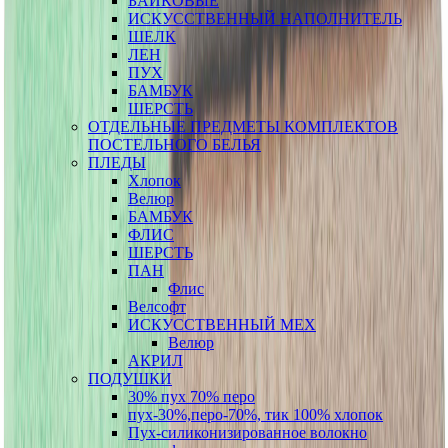
БАЙКОВЫЕ
ИСКУССТВЕННЫЙ НАПОЛНИТЕЛЬ
ШЕЛК
ЛЕН
ПУХ
БАМБУК
ШЕРСТЬ
ОТДЕЛЬНЫЕ ПРЕДМЕТЫ КОМПЛЕКТОВ
ПОСТЕЛЬНОГО БЕЛЬЯ
ПЛЕДЫ
Хлопок
Велюр
БАМБУК
ФЛИС
ШЕРСТЬ
ПАН
Флис
Велсофт
ИСКУССТВЕННЫЙ МЕХ
Велюр
АКРИЛ
ПОДУШКИ
30% пух 70% перо
пух-30%,перо-70%, тик 100% хлопок
Пух-силиконизированное волокно