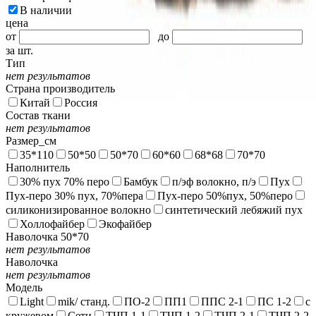
В наличии
цена
от
до
за шт.
Тип
нет результатов
Страна производитель
Китай
Россия
Состав ткани
нет результатов
Размер_см
35*110
50*50
50*70
60*60
68*68
70*70
Наполнитель
30% пух 70% перо
Бамбук
п/эф волокно, п/э
Пух
Пух-перо 30% пух, 70%пера
Пух-перо 50%пух, 50%перо
силиконизированное волокно
синтетический лебяжий пух
Холлофайбер
Экофайбер
Наволочка 50*70
нет результатов
Наволочка
нет результатов
Модель
Light
mik/ станд.
ПО-2
ПП1
ППС 2-1
ПС 1-2
с
кружевом
Сети
ТЧП 1-1
ТЧП 1-2
ТЧП 2-1
ТЧП 2-2