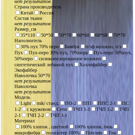
нет результатов
Страна производитель
Китай
Россия
Состав ткани
нет результатов
Размер_см
35*110
50*50
50*70
60*60
68*68
70*70
Наполнитель
30% пух 70% перо
Бамбук
п/эф волокно, п/э
Пух
Пух-перо 30% пух, 70%пера
Пух-перо 50%пух,
50%перо
силиконизированное волокно
синтетический лебяжий пух
Холлофайбер
Экофайбер
Наволочка 50*70
нет результатов
Наволочка
нет результатов
Модель
Light
mik/ станд.
ПО-2
ПП1
ППС 2-1
ПС
1-2
с кружевом
Сети
ТЧП 1-1
ТЧП 1-2
ТЧП
2-1
ТЧП 2-2
ТЧП 3-1
Материал
100% хлопок , цветной
100% хлопок, бязь
микрофибра
полиэстер 100%
Поплин
Тик