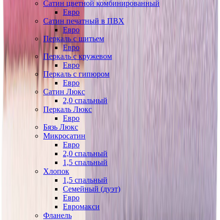
Сатин цветной комбинированный
Евро
Сатин печатный в ПВХ
Евро
Перкаль с шитьем
Евро
Перкаль с кружевом
Евро
Перкаль с гипюром
Евро
Сатин Люкс
2,0 спальный
Перкаль Люкс
Евро
Бязь Люкс
Микросатин
Евро
2,0 спальный
1,5 спальный
Хлопок
1,5 спальный
Семейный (дуэт)
Евро
Евромакси
Фланель