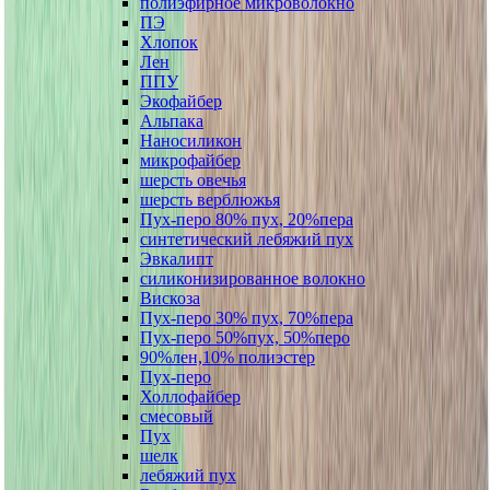
полиэфирное микроволокно
ПЭ
Хлопок
Лен
ППУ
Экофайбер
Альпака
Наносиликон
микрофайбер
шерсть овечья
шерсть верблюжья
Пух-перо 80% пух, 20%пера
синтетический лебяжий пух
Эвкалипт
силиконизированное волокно
Вискоза
Пух-перо 30% пух, 70%пера
Пух-перо 50%пух, 50%перо
90%лен,10% полиэстер
Пух-перо
Холлофайбер
смесовый
Пух
шелк
лебяжий пух