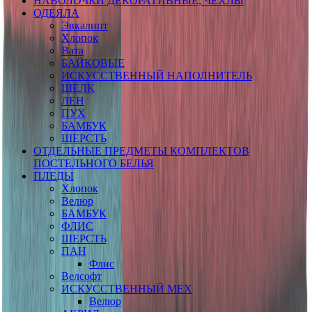
НАВОЛОЧКИ ДЕКОРАТИВНЫЕ, ЧЕХЛЫ
ОДЕЯЛА
Эвкалипт
Хлопок
Вата
БАЙКОВЫЕ
ИСКУССТВЕННЫЙ НАПОЛНИТЕЛЬ
ШЕЛК
ЛЕН
ПУХ
БАМБУК
ШЕРСТЬ
ОТДЕЛЬНЫЕ ПРЕДМЕТЫ КОМПЛЕКТОВ
ПОСТЕЛЬНОГО БЕЛЬЯ
ПЛЕДЫ
Хлопок
Велюр
БАМБУК
ФЛИС
ШЕРСТЬ
ПАН
Флис
Велсофт
ИСКУССТВЕННЫЙ МЕХ
Велюр