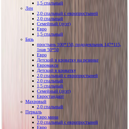
1,5 спальный
Лен
2,0 спальный с европростыней
2,0 спальный
Семейный (дуэт)
Евро
1,5 спальный
Бязь
простынь 100*150, пододеяльник 147*115,
1нав 50*50
Евро
Детский в кроватку на резинке
Евромакси
Детский в кроватку
2,0 спальный с европростыней
2,0 спальный
1,5 спальный
Семейный (дуэт)
Евростандарт
Махровый
2,0 спальный
Перкаль
Евро мини
2,0 спальный с европростыней
Евро