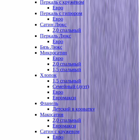
Перкаль с кружевом
Евро
Перкаль с гипюром
Евро
Сатин Люкс
2,0 спальный
Перкаль Люкс
Евро
Бязь Люкс
Микросатин
Евро
2,0 спальный
1,5 спальный
Хлопок
1,5 спальный
Семейный (дуэт)
Евро
Евромакси
Фланель
Детский в кроватку
Макосатин
2,0 спальный
Евромакси
Сатин с кружевом
Евро