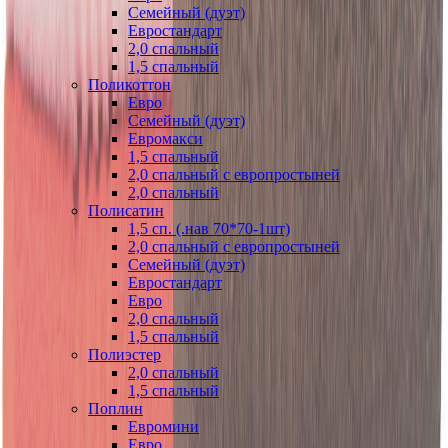
Семейный (дуэт)
Евростандарт
2,0 спальный
1,5 спальный
Поликоттон
Евро
Семейный (дуэт)
Евромакси
1,5 спальный
2,0 спальный с европростыней
2,0 спальный
Полисатин
1,5 сп. (.нав 70*70-1шт)
2,0 спальный с европростыней
Семейный (дуэт)
Евростандарт
Евро
2,0 спальный
1,5 спальный
Полиэстер
2,0 спальный
1,5 спальный
Поплин
Евромини
Евро