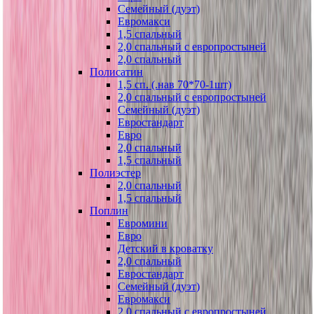
Семейный (дуэт)
Евромакси
1,5 спальный
2,0 спальный с европростыней
2,0 спальный
Полисатин
1,5 сп. (.нав 70*70-1шт)
2,0 спальный с европростыней
Семейный (дуэт)
Евростандарт
Евро
2,0 спальный
1,5 спальный
Полиэстер
2,0 спальный
1,5 спальный
Поплин
Евромини
Евро
Детский в кроватку
2,0 спальный
Евростандарт
Семейный (дуэт)
Евромакси
2,0 спальный с европростыней