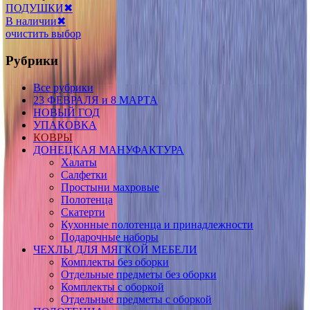
ПОДУШКИ
✖
В наличии
✖
очистить выбор
Рубрики
Все рубрики
23 ФЕВРАЛЯ и 8 МАРТА
НОВЫЙ ГОД
УПАКОВКА
КОВРЫ
ДОНЕЦКАЯ МАНУФАКТУРА
Халаты
Салфетки
Простыни махровые
Полотенца
Скатерти
Кухонные полотенца и принадлежности
Подарочные наборы
ЧЕХЛЫ ДЛЯ МЯГКОЙ МЕБЕЛИ
Комплекты без оборки
Отдельные предметы без оборки
Комплекты с оборкой
Отдельные предметы с оборкой