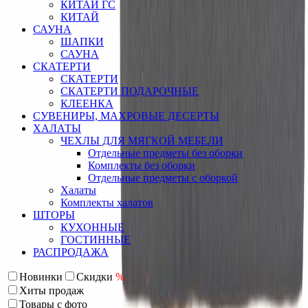
КИТАЙ ГС
КИТАЙ
САУНА
ШАПКИ
САУНА
СКАТЕРТИ
СКАТЕРТИ
СКАТЕРТИ ПОДАРОЧНЫЕ
КЛЕЕНКА
СУВЕНИРЫ, МАХРОВЫЕ ДЕСЕРТЫ
ХАЛАТЫ
ЧЕХЛЫ ДЛЯ МЯГКОЙ МЕБЕЛИ
Отдельные предметы без оборки
Комплекты без оборки
Отдельные предметы с оборкой
Халаты
Комплекты халатов
ШТОРЫ
КУХОННЫЕ
ГОСТИННЫЕ
РАСПРОДАЖА
Новинки
Скидки
%
Хиты продаж
Товары с фото