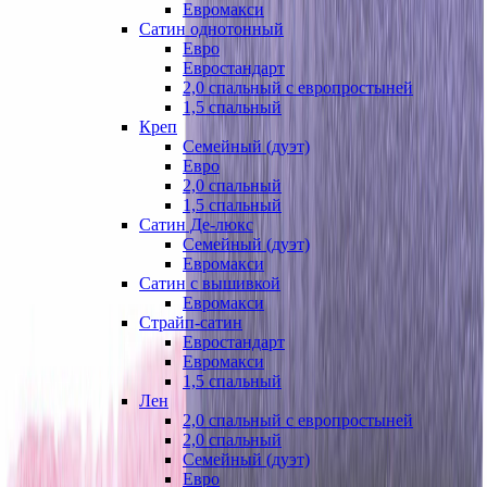
Евромакси
Сатин однотонный
Евро
Евростандарт
2,0 спальный с европростыней
1,5 спальный
Креп
Семейный (дуэт)
Евро
2,0 спальный
1,5 спальный
Сатин Де-люкс
Семейный (дуэт)
Евромакси
Сатин с вышивкой
Евромакси
Страйп-сатин
Евростандарт
Евромакси
1,5 спальный
Лен
2,0 спальный с европростыней
2,0 спальный
Семейный (дуэт)
Евро