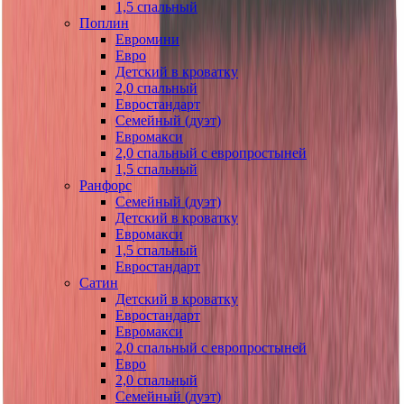
1,5 спальный
Поплин
Евромини
Евро
Детский в кроватку
2,0 спальный
Евростандарт
Семейный (дуэт)
Евромакси
2,0 спальный с европростыней
1,5 спальный
Ранфорс
Семейный (дуэт)
Детский в кроватку
Евромакси
1,5 спальный
Евростандарт
Сатин
Детский в кроватку
Евростандарт
Евромакси
2,0 спальный с европростыней
Евро
2,0 спальный
Семейный (дуэт)