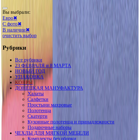
Вы выбрали:
Евро
✖
С фото
✖
В наличии
✖
очистить выбор
Рубрики
Все рубрики
23 ФЕВРАЛЯ и 8 МАРТА
НОВЫЙ ГОД
УПАКОВКА
КОВРЫ
ДОНЕЦКАЯ МАНУФАКТУРА
Халаты
Салфетки
Простыни махровые
Полотенца
Скатерти
Кухонные полотенца и принадлежности
Подарочные наборы
ЧЕХЛЫ ДЛЯ МЯГКОЙ МЕБЕЛИ
Комплекты без оборки