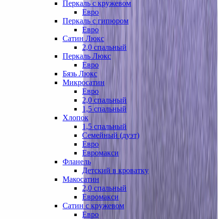
Перкаль с кружевом
Евро
Перкаль с гипюром
Евро
Сатин Люкс
2,0 спальный
Перкаль Люкс
Евро
Бязь Люкс
Микросатин
Евро
2,0 спальный
1,5 спальный
Хлопок
1,5 спальный
Семейный (дуэт)
Евро
Евромакси
Фланель
Детский в кроватку
Макосатин
2,0 спальный
Евромакси
Сатин с кружевом
Евро