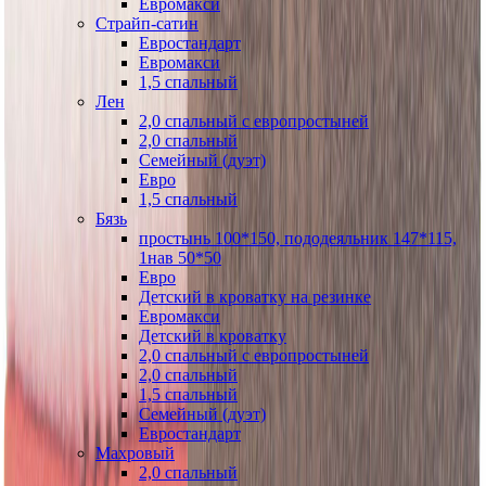
Евромакси
Страйп-сатин
Евростандарт
Евромакси
1,5 спальный
Лен
2,0 спальный с европростыней
2,0 спальный
Семейный (дуэт)
Евро
1,5 спальный
Бязь
простынь 100*150, пододеяльник 147*115,
1нав 50*50
Евро
Детский в кроватку на резинке
Евромакси
Детский в кроватку
2,0 спальный с европростыней
2,0 спальный
1,5 спальный
Семейный (дуэт)
Евростандарт
Махровый
2,0 спальный