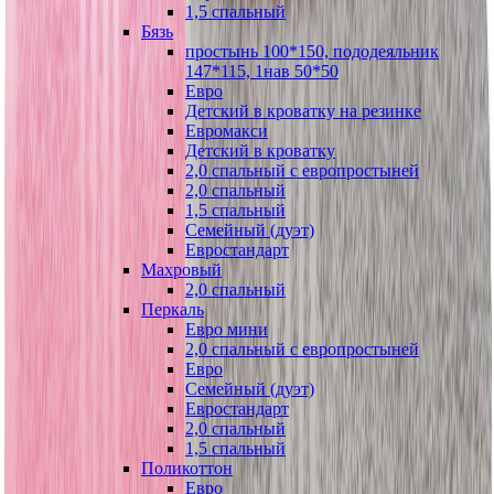
1,5 спальный
Бязь
простынь 100*150, пододеяльник
147*115, 1нав 50*50
Евро
Детский в кроватку на резинке
Евромакси
Детский в кроватку
2,0 спальный с европростыней
2,0 спальный
1,5 спальный
Семейный (дуэт)
Евростандарт
Махровый
2,0 спальный
Перкаль
Евро мини
2,0 спальный с европростыней
Евро
Семейный (дуэт)
Евростандарт
2,0 спальный
1,5 спальный
Поликоттон
Евро