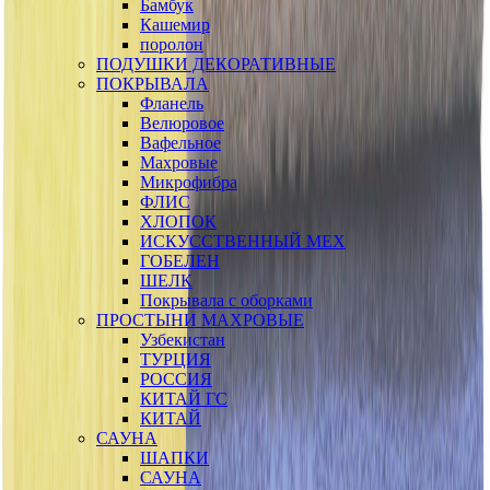
Бамбук
Кашемир
поролон
ПОДУШКИ ДЕКОРАТИВНЫЕ
ПОКРЫВАЛА
Фланель
Велюровое
Вафельное
Махровые
Микрофибра
ФЛИС
ХЛОПОК
ИСКУССТВЕННЫЙ МЕХ
ГОБЕЛЕН
ШЕЛК
Покрывала с оборками
ПРОСТЫНИ МАХРОВЫЕ
Узбекистан
ТУРЦИЯ
РОССИЯ
КИТАЙ ГС
КИТАЙ
САУНА
ШАПКИ
САУНА