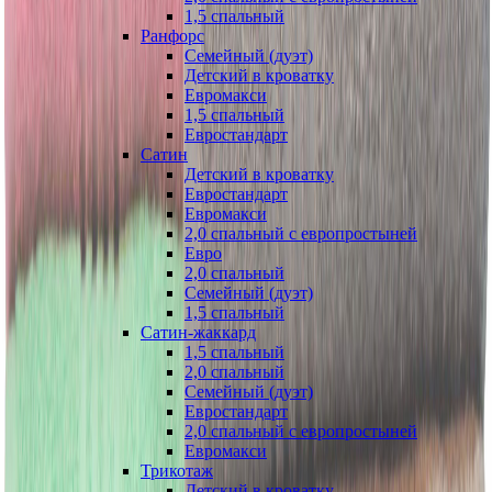
1,5 спальный
Ранфорс
Семейный (дуэт)
Детский в кроватку
Евромакси
1,5 спальный
Евростандарт
Сатин
Детский в кроватку
Евростандарт
Евромакси
2,0 спальный с европростыней
Евро
2,0 спальный
Семейный (дуэт)
1,5 спальный
Сатин-жаккард
1,5 спальный
2,0 спальный
Семейный (дуэт)
Евростандарт
2,0 спальный с европростыней
Евромакси
Трикотаж
Детский в кроватку