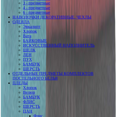
3 - предметные
4 - предметные
6 - предметные
НАВОЛОЧКИ ДЕКОРАТИВНЫЕ, ЧЕХЛЫ
ОДЕЯЛА
Эвкалипт
Хлопок
Вата
БАЙКОВЫЕ
ИСКУССТВЕННЫЙ НАПОЛНИТЕЛЬ
ШЕЛК
ЛЕН
ПУХ
БАМБУК
ШЕРСТЬ
ОТДЕЛЬНЫЕ ПРЕДМЕТЫ КОМПЛЕКТОВ
ПОСТЕЛЬНОГО БЕЛЬЯ
ПЛЕДЫ
Хлопок
Велюр
БАМБУК
ФЛИС
ШЕРСТЬ
ПАН
Флис