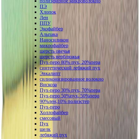
полиэфирное микроволокно
ПЭ
Хлопок
Лен
ППУ
Экофайбер
Альпака
Наносиликон
микрофайбер
шерсть овечья
шерсть верблюжья
Пух-перо 80% пух, 20%пера
синтетический лебяжий пух
Эвкалипт
силиконизированное волокно
Вискоза
Пух-перо 30% пух, 70%пера
Пух-перо 50%пух, 50%перо
90%лен,10% полиэстер
Пух-перо
Холлофайбер
смесовый
Пух
шелк
лебяжий пух