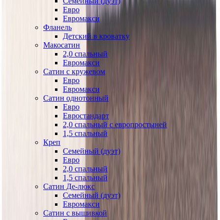
Семейный (дуэт)
Евро
Евромакси
Фланель
Детский в кроватку
Макосатин
2,0 спальный
Евромакси
Сатин с кружевом
Евро
Евромакси
Сатин однотонный
Евро
Евростандарт
2,0 спальный с европростыней
1,5 спальный
Креп
Семейный (дуэт)
Евро
2,0 спальный
1,5 спальный
Сатин Де-люкс
Семейный (дуэт)
Евромакси
Сатин с вышивкой