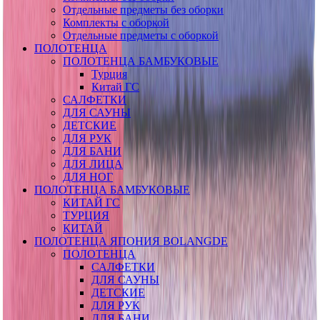
Отдельные предметы без оборки
Комплекты с оборкой
Отдельные предметы с оборкой
ПОЛОТЕНЦА
ПОЛОТЕНЦА БАМБУКОВЫЕ
Турция
Китай ГС
САЛФЕТКИ
ДЛЯ САУНЫ
ДЕТСКИЕ
ДЛЯ РУК
ДЛЯ БАНИ
ДЛЯ ЛИЦА
ДЛЯ НОГ
ПОЛОТЕНЦА БАМБУКОВЫЕ
КИТАЙ ГС
ТУРЦИЯ
КИТАЙ
ПОЛОТЕНЦА ЯПОНИЯ BOLANGDE
ПОЛОТЕНЦА
САЛФЕТКИ
ДЛЯ САУНЫ
ДЕТСКИЕ
ДЛЯ РУК
ДЛЯ БАНИ