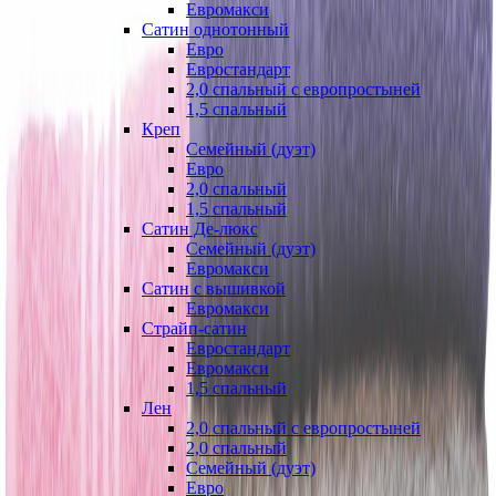
Евромакси
Сатин однотонный
Евро
Евростандарт
2,0 спальный с европростыней
1,5 спальный
Креп
Семейный (дуэт)
Евро
2,0 спальный
1,5 спальный
Сатин Де-люкс
Семейный (дуэт)
Евромакси
Сатин с вышивкой
Евромакси
Страйп-сатин
Евростандарт
Евромакси
1,5 спальный
Лен
2,0 спальный с европростыней
2,0 спальный
Семейный (дуэт)
Евро