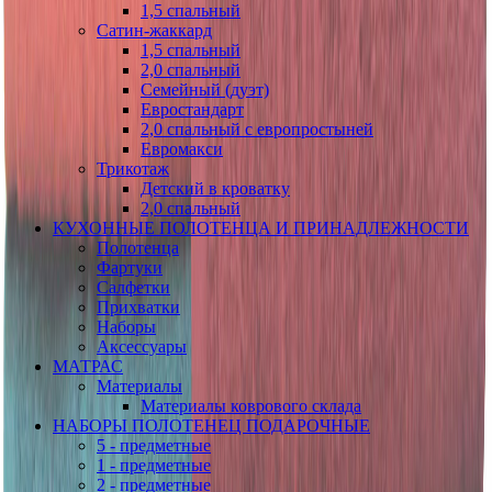
1,5 спальный
Сатин-жаккард
1,5 спальный
2,0 спальный
Семейный (дуэт)
Евростандарт
2,0 спальный с европростыней
Евромакси
Трикотаж
Детский в кроватку
2,0 спальный
КУХОННЫЕ ПОЛОТЕНЦА И ПРИНАДЛЕЖНОСТИ
Полотенца
Фартуки
Салфетки
Прихватки
Наборы
Аксессуары
МАТРАС
Материалы
Материалы коврового склада
НАБОРЫ ПОЛОТЕНЕЦ ПОДАРОЧНЫЕ
5 - предметные
1 - предметные
2 - предметные