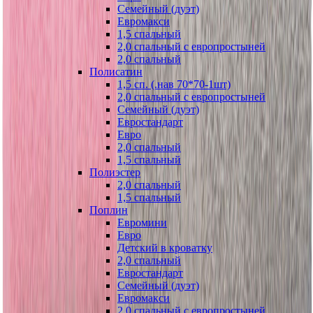
Семейный (дуэт)
Евромакси
1,5 спальный
2,0 спальный с европростыней
2,0 спальный
Полисатин
1,5 сп. (.нав 70*70-1шт)
2,0 спальный с европростыней
Семейный (дуэт)
Евростандарт
Евро
2,0 спальный
1,5 спальный
Полиэстер
2,0 спальный
1,5 спальный
Поплин
Евромини
Евро
Детский в кроватку
2,0 спальный
Евростандарт
Семейный (дуэт)
Евромакси
2,0 спальный с европростыней