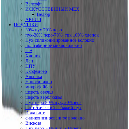
Велсофт
ИСКУССТВЕННЫЙ МЕХ
Велюр
АКРИЛ
ПОДУШКИ
30% пух 70% перо
пух-30%,перо-70%, тик 100% хлопок
Пух-силиконизированное волокно
полиэфирное микроволокно
ПЭ
Хлопок
Лен
ППУ
Экофайбер
Альпака
Наносиликон
микрофайбер
шерсть овечья
шерсть верблюжья
Пух-перо 80% пух, 20%пера
синтетический лебяжий пух
Эвкалипт
силиконизированное волокно
Вискоза
Пух-перо 30% пух, 70%пера