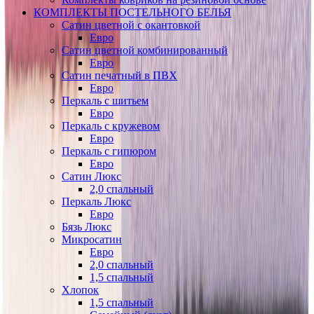
КОМПЛЕКТЫ ПОСТЕЛЬНОГО БЕЛЬЯ
Сатин цветной с окантовкой
Евро
Сатин цветной комбинированный
Евро
Сатин печатный в ПВХ
Евро
Перкаль с шитьем
Евро
Перкаль с кружевом
Евро
Перкаль с гипюром
Евро
Сатин Люкс
2,0 спальный
Перкаль Люкс
Евро
Бязь Люкс
Микросатин
Евро
2,0 спальный
1,5 спальный
Хлопок
1,5 спальный