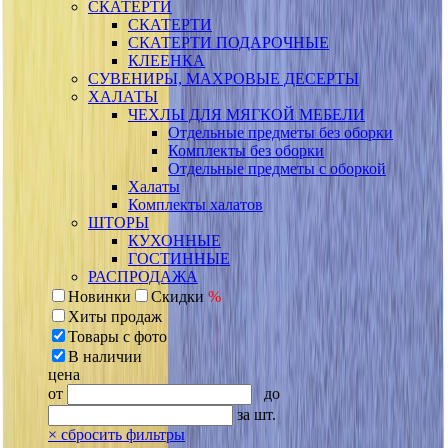
СКАТЕРТИ
СКАТЕРТИ
СКАТЕРТИ ПОДАРОЧНЫЕ
КЛЕЕНКА
СУВЕНИРЫ, МАХРОВЫЕ ДЕСЕРТЫ
ХАЛАТЫ
ЧЕХЛЫ ДЛЯ МЯГКОЙ МЕБЕЛИ
Отдельные предметы без оборки
Комплекты без оборки
Отдельные предметы с оборкой
Халаты
Комплекты халатов
ШТОРЫ
КУХОННЫЕ
ГОСТИННЫЕ
РАСПРОДАЖА
Новинки
Скидки
%
Хиты продаж
Товары с фото
В наличии
цена
от
до
за шт.
×
сбросить фильтры