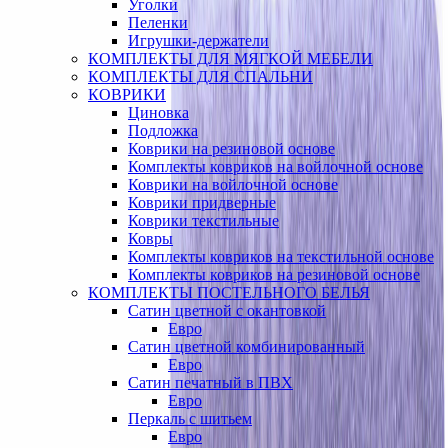
Уголки
Пеленки
Игрушки-держатели
КОМПЛЕКТЫ ДЛЯ МЯГКОЙ МЕБЕЛИ
КОМПЛЕКТЫ ДЛЯ СПАЛЬНИ
КОВРИКИ
Циновка
Подложка
Коврики на резиновой основе
Комплекты ковриков на войлочной основе
Коврики на войлочной основе
Коврики придверные
Коврики текстильные
Ковры
Комплекты ковриков на текстильной основе
Комплекты ковриков на резиновой основе
КОМПЛЕКТЫ ПОСТЕЛЬНОГО БЕЛЬЯ
Сатин цветной с окантовкой
Евро
Сатин цветной комбинированный
Евро
Сатин печатный в ПВХ
Евро
Перкаль с шитьем
Евро