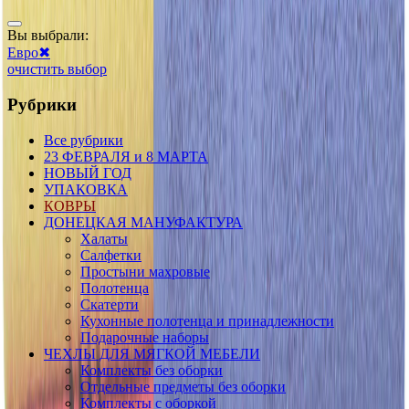
Вы выбрали:
Евро
✖
очистить выбор
Рубрики
Все рубрики
23 ФЕВРАЛЯ и 8 МАРТА
НОВЫЙ ГОД
УПАКОВКА
КОВРЫ
ДОНЕЦКАЯ МАНУФАКТУРА
Халаты
Салфетки
Простыни махровые
Полотенца
Скатерти
Кухонные полотенца и принадлежности
Подарочные наборы
ЧЕХЛЫ ДЛЯ МЯГКОЙ МЕБЕЛИ
Комплекты без оборки
Отдельные предметы без оборки
Комплекты с оборкой