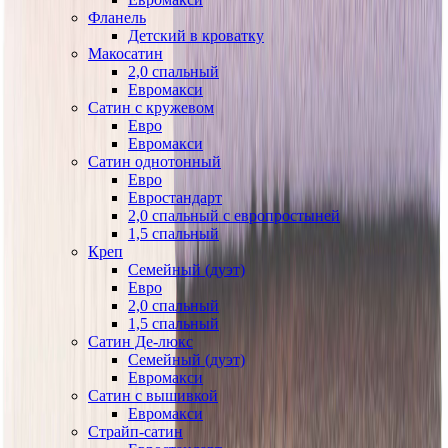
Фланель
Детский в кроватку
Макосатин
2,0 спальный
Евромакси
Сатин с кружевом
Евро
Евромакси
Сатин однотонный
Евро
Евростандарт
2,0 спальный с европростыней
1,5 спальный
Креп
Семейный (дуэт)
Евро
2,0 спальный
1,5 спальный
Сатин Де-люкс
Семейный (дуэт)
Евромакси
Сатин с вышивкой
Евромакси
Страйп-сатин