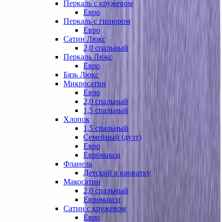
Перкаль с кружевом
Евро
Перкаль с гипюром
Евро
Сатин Люкс
2,0 спальный
Перкаль Люкс
Евро
Бязь Люкс
Микросатин
Евро
2,0 спальный
1,5 спальный
Хлопок
1,5 спальный
Семейный (дуэт)
Евро
Евромакси
Фланель
Детский в кроватку
Макосатин
2,0 спальный
Евромакси
Сатин с кружевом
Евро