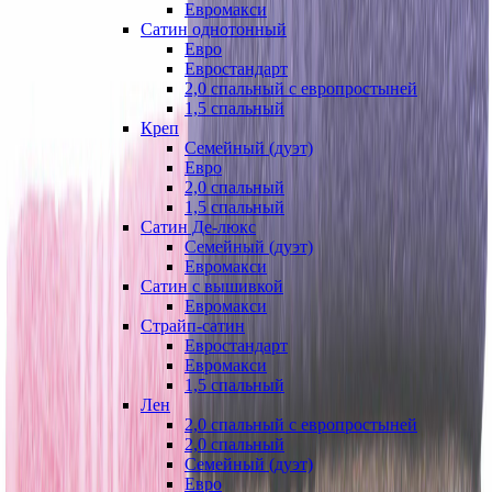
Евромакси
Сатин однотонный
Евро
Евростандарт
2,0 спальный с европростыней
1,5 спальный
Креп
Семейный (дуэт)
Евро
2,0 спальный
1,5 спальный
Сатин Де-люкс
Семейный (дуэт)
Евромакси
Сатин с вышивкой
Евромакси
Страйп-сатин
Евростандарт
Евромакси
1,5 спальный
Лен
2,0 спальный с европростыней
2,0 спальный
Семейный (дуэт)
Евро