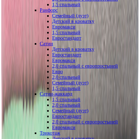
1,5 спальный
Ранфорс
Семейный (дуэт)
Детский в кроватку
Евромакси
1,5 спальный
Евростандарт
Сатин
Детский в кроватку
Евростандарт
Евромакси
2,0 спальный с европростыней
Евро
2,0 спальный
Семейный (дуэт)
1,5 спальный
Сатин-жаккард
1,5 спальный
2,0 спальный
Семейный (дуэт)
Евростандарт
2,0 спальный с европростыней
Евромакси
Трикотаж
Детский в кроватку