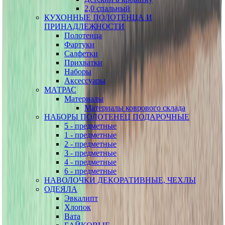
2,0 спальный
КУХОННЫЕ ПОЛОТЕНЦА И
ПРИНАДЛЕЖНОСТИ
Полотенца
Фартуки
Салфетки
Прихватки
Наборы
Аксессуары
МАТРАС
Материалы
Материалы коврового склада
НАБОРЫ ПОЛОТЕНЕЦ ПОДАРОЧНЫЕ
5 - предметные
1 - предметные
2 - предметные
3 - предметные
4 - предметные
6 - предметные
НАВОЛОЧКИ ДЕКОРАТИВНЫЕ, ЧЕХЛЫ
ОДЕЯЛА
Эвкалипт
Хлопок
Вата