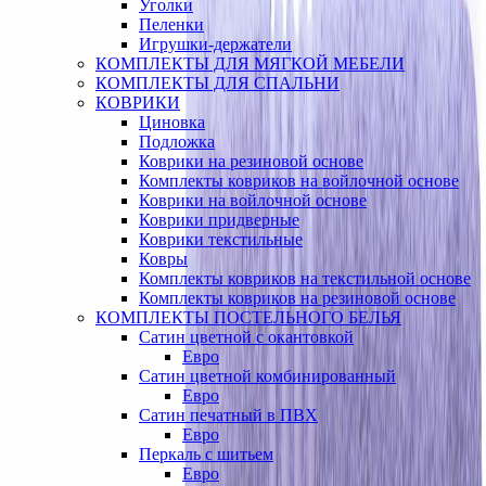
Уголки
Пеленки
Игрушки-держатели
КОМПЛЕКТЫ ДЛЯ МЯГКОЙ МЕБЕЛИ
КОМПЛЕКТЫ ДЛЯ СПАЛЬНИ
КОВРИКИ
Циновка
Подложка
Коврики на резиновой основе
Комплекты ковриков на войлочной основе
Коврики на войлочной основе
Коврики придверные
Коврики текстильные
Ковры
Комплекты ковриков на текстильной основе
Комплекты ковриков на резиновой основе
КОМПЛЕКТЫ ПОСТЕЛЬНОГО БЕЛЬЯ
Сатин цветной с окантовкой
Евро
Сатин цветной комбинированный
Евро
Сатин печатный в ПВХ
Евро
Перкаль с шитьем
Евро