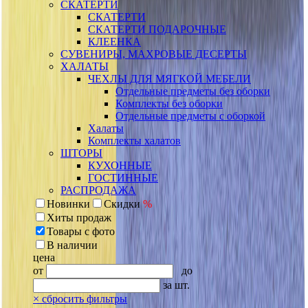
СКАТЕРТИ
СКАТЕРТИ
СКАТЕРТИ ПОДАРОЧНЫЕ
КЛЕЕНКА
СУВЕНИРЫ, МАХРОВЫЕ ДЕСЕРТЫ
ХАЛАТЫ
ЧЕХЛЫ ДЛЯ МЯГКОЙ МЕБЕЛИ
Отдельные предметы без оборки
Комплекты без оборки
Отдельные предметы с оборкой
Халаты
Комплекты халатов
ШТОРЫ
КУХОННЫЕ
ГОСТИННЫЕ
РАСПРОДАЖА
Новинки
Скидки
%
Хиты продаж
Товары с фото
В наличии
цена
от
до
за шт.
×
сбросить фильтры