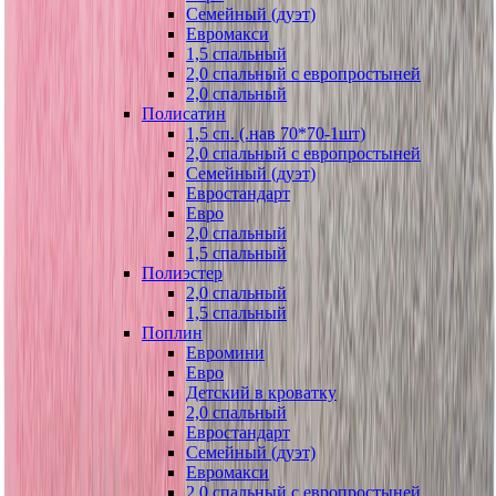
Семейный (дуэт)
Евромакси
1,5 спальный
2,0 спальный с европростыней
2,0 спальный
Полисатин
1,5 сп. (.нав 70*70-1шт)
2,0 спальный с европростыней
Семейный (дуэт)
Евростандарт
Евро
2,0 спальный
1,5 спальный
Полиэстер
2,0 спальный
1,5 спальный
Поплин
Евромини
Евро
Детский в кроватку
2,0 спальный
Евростандарт
Семейный (дуэт)
Евромакси
2,0 спальный с европростыней