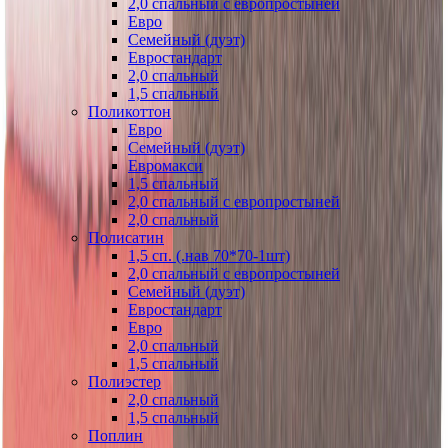
2,0 спальный с европростыней
Евро
Семейный (дуэт)
Евростандарт
2,0 спальный
1,5 спальный
Поликоттон
Евро
Семейный (дуэт)
Евромакси
1,5 спальный
2,0 спальный с европростыней
2,0 спальный
Полисатин
1,5 сп. (.нав 70*70-1шт)
2,0 спальный с европростыней
Семейный (дуэт)
Евростандарт
Евро
2,0 спальный
1,5 спальный
Полиэстер
2,0 спальный
1,5 спальный
Поплин