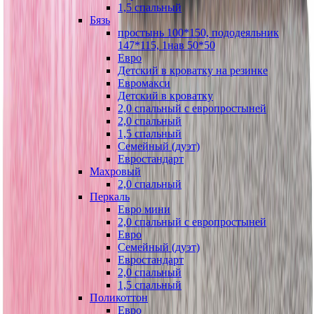
1,5 спальный
Бязь
простынь 100*150, пододеяльник
147*115, 1нав 50*50
Евро
Детский в кроватку на резинке
Евромакси
Детский в кроватку
2,0 спальный с европростыней
2,0 спальный
1,5 спальный
Семейный (дуэт)
Евростандарт
Махровый
2,0 спальный
Перкаль
Евро мини
2,0 спальный с европростыней
Евро
Семейный (дуэт)
Евростандарт
2,0 спальный
1,5 спальный
Поликоттон
Евро