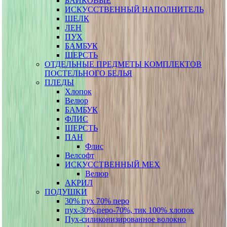
БАЙКОВЫЕ
ИСКУССТВЕННЫЙ НАПОЛНИТЕЛЬ
ШЕЛК
ЛЕН
ПУХ
БАМБУК
ШЕРСТЬ
ОТДЕЛЬНЫЕ ПРЕДМЕТЫ КОМПЛЕКТОВ
ПОСТЕЛЬНОГО БЕЛЬЯ
ПЛЕДЫ
Хлопок
Велюр
БАМБУК
ФЛИС
ШЕРСТЬ
ПАН
Флис
Велсофт
ИСКУССТВЕННЫЙ МЕХ
Велюр
АКРИЛ
ПОДУШКИ
30% пух 70% перо
пух-30%,перо-70%, тик 100% хлопок
Пух-силиконизированное волокно