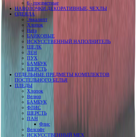
6 - предметные
НАВОЛОЧКИ ДЕКОРАТИВНЫЕ, ЧЕХЛЫ
ОДЕЯЛА
Эвкалипт
Хлопок
Вата
БАЙКОВЫЕ
ИСКУССТВЕННЫЙ НАПОЛНИТЕЛЬ
ШЕЛК
ЛЕН
ПУХ
БАМБУК
ШЕРСТЬ
ОТДЕЛЬНЫЕ ПРЕДМЕТЫ КОМПЛЕКТОВ
ПОСТЕЛЬНОГО БЕЛЬЯ
ПЛЕДЫ
Хлопок
Велюр
БАМБУК
ФЛИС
ШЕРСТЬ
ПАН
Флис
Велсофт
ИСКУССТВЕННЫЙ МЕХ