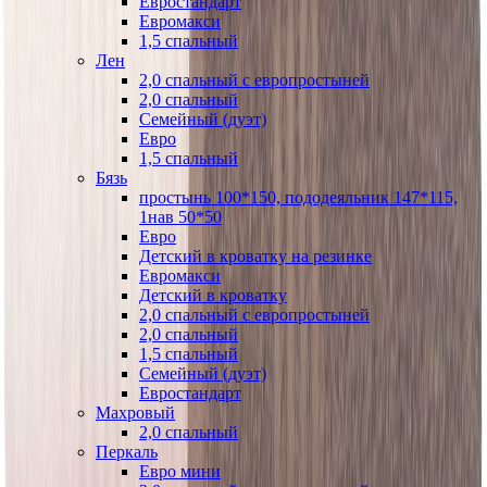
Евростандарт
Евромакси
1,5 спальный
Лен
2,0 спальный с европростыней
2,0 спальный
Семейный (дуэт)
Евро
1,5 спальный
Бязь
простынь 100*150, пододеяльник 147*115,
1нав 50*50
Евро
Детский в кроватку на резинке
Евромакси
Детский в кроватку
2,0 спальный с европростыней
2,0 спальный
1,5 спальный
Семейный (дуэт)
Евростандарт
Махровый
2,0 спальный
Перкаль
Евро мини