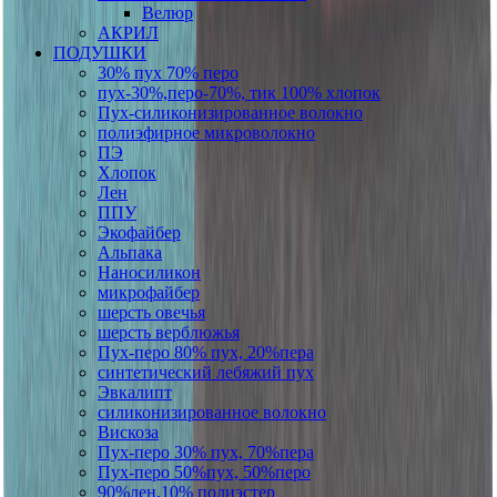
Велюр
АКРИЛ
ПОДУШКИ
30% пух 70% перо
пух-30%,перо-70%, тик 100% хлопок
Пух-силиконизированное волокно
полиэфирное микроволокно
ПЭ
Хлопок
Лен
ППУ
Экофайбер
Альпака
Наносиликон
микрофайбер
шерсть овечья
шерсть верблюжья
Пух-перо 80% пух, 20%пера
синтетический лебяжий пух
Эвкалипт
силиконизированное волокно
Вискоза
Пух-перо 30% пух, 70%пера
Пух-перо 50%пух, 50%перо
90%лен,10% полиэстер