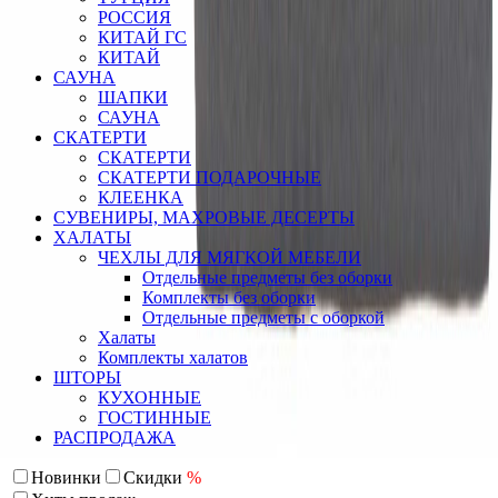
РОССИЯ
КИТАЙ ГС
КИТАЙ
САУНА
ШАПКИ
САУНА
СКАТЕРТИ
СКАТЕРТИ
СКАТЕРТИ ПОДАРОЧНЫЕ
КЛЕЕНКА
СУВЕНИРЫ, МАХРОВЫЕ ДЕСЕРТЫ
ХАЛАТЫ
ЧЕХЛЫ ДЛЯ МЯГКОЙ МЕБЕЛИ
Отдельные предметы без оборки
Комплекты без оборки
Отдельные предметы с оборкой
Халаты
Комплекты халатов
ШТОРЫ
КУХОННЫЕ
ГОСТИННЫЕ
РАСПРОДАЖА
Новинки
Скидки
%