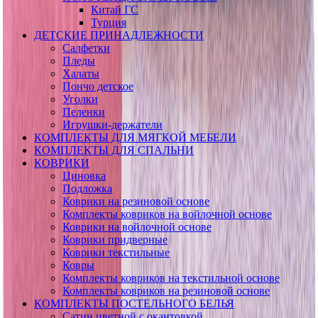
Китай ГС
Турция
ДЕТСКИЕ ПРИНАДЛЕЖНОСТИ
Салфетки
Пледы
Халаты
Пончо детское
Уголки
Пеленки
Игрушки-держатели
КОМПЛЕКТЫ ДЛЯ МЯГКОЙ МЕБЕЛИ
КОМПЛЕКТЫ ДЛЯ СПАЛЬНИ
КОВРИКИ
Циновка
Подложка
Коврики на резиновой основе
Комплекты ковриков на войлочной основе
Коврики на войлочной основе
Коврики придверные
Коврики текстильные
Ковры
Комплекты ковриков на текстильной основе
Комплекты ковриков на резиновой основе
КОМПЛЕКТЫ ПОСТЕЛЬНОГО БЕЛЬЯ
Сатин цветной с окантовкой