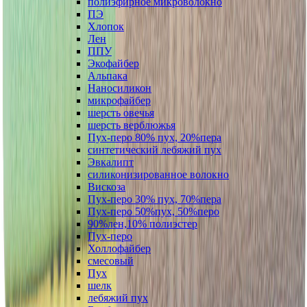
полиэфирное микроволокно
ПЭ
Хлопок
Лен
ППУ
Экофайбер
Альпака
Наносиликон
микрофайбер
шерсть овечья
шерсть верблюжья
Пух-перо 80% пух, 20%пера
синтетический лебяжий пух
Эвкалипт
силиконизированное волокно
Вискоза
Пух-перо 30% пух, 70%пера
Пух-перо 50%пух, 50%перо
90%лен,10% полиэстер
Пух-перо
Холлофайбер
смесовый
Пух
шелк
лебяжий пух