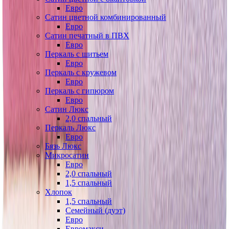
Евро
Сатин цветной комбинированный
Евро
Сатин печатный в ПВХ
Евро
Перкаль с шитьем
Евро
Перкаль с кружевом
Евро
Перкаль с гипюром
Евро
Сатин Люкс
2,0 спальный
Перкаль Люкс
Евро
Бязь Люкс
Микросатин
Евро
2,0 спальный
1,5 спальный
Хлопок
1,5 спальный
Семейный (дуэт)
Евро
Евромакси