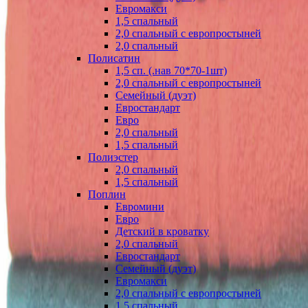
Евромакси
1,5 спальный
2,0 спальный с европростыней
2,0 спальный
Полисатин
1,5 сп. (.нав 70*70-1шт)
2,0 спальный с европростыней
Семейный (дуэт)
Евростандарт
Евро
2,0 спальный
1,5 спальный
Полиэстер
2,0 спальный
1,5 спальный
Поплин
Евромини
Евро
Детский в кроватку
2,0 спальный
Евростандарт
Семейный (дуэт)
Евромакси
2,0 спальный с европростыней
1,5 спальный