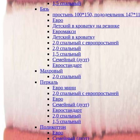
1,5 спальный
Бязь
простынь 100*150, пододеяльник 147*11
Евро
Детский в кроватку на резинке
Евромакси
Детский в кроватку
2,0 спальный с европростыней
2,0 спальный
1,5 спальный
Семейный (дуэт)
Евростандарт
Махровый
2,0 спальный
Перкаль
Евро мини
2,0 спальный с европростыней
Евро
Семейный (дуэт)
Евростандарт
2,0 спальный
1,5 спальный
Поликоттон
Евро
Семейный (дуэт)