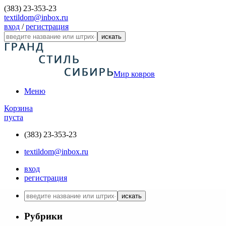
(383) 23-353-23
textildom@inbox.ru
вход
/
регистрация
искать
Мир ковров
Меню
Корзина
пуста
(383) 23-353-23
textildom@inbox.ru
вход
регистрация
искать
Рубрики