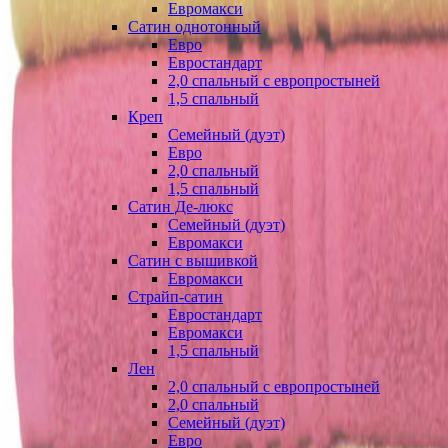
Евромакси
Сатин однотонный
Евро
Евростандарт
2,0 спальный с европростыней
1,5 спальный
Креп
Семейный (дуэт)
Евро
2,0 спальный
1,5 спальный
Сатин Де-люкс
Семейный (дуэт)
Евромакси
Сатин с вышивкой
Евромакси
Страйп-сатин
Евростандарт
Евромакси
1,5 спальный
Лен
2,0 спальный с европростыней
2,0 спальный
Семейный (дуэт)
Евро