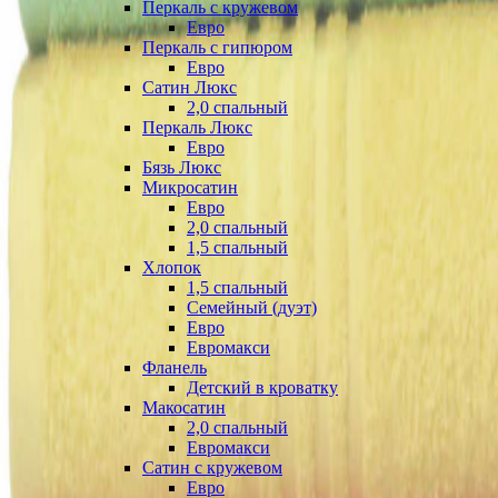
Перкаль с кружевом
Евро
Перкаль с гипюром
Евро
Сатин Люкс
2,0 спальный
Перкаль Люкс
Евро
Бязь Люкс
Микросатин
Евро
2,0 спальный
1,5 спальный
Хлопок
1,5 спальный
Семейный (дуэт)
Евро
Евромакси
Фланель
Детский в кроватку
Макосатин
2,0 спальный
Евромакси
Сатин с кружевом
Евро