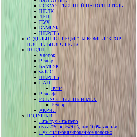
БАЙКОВЫЕ
ИСКУССТВЕННЫЙ НАПОЛНИТЕЛЬ
ШЕЛК
ЛЕН
ПУХ
БАМБУК
ШЕРСТЬ
ОТДЕЛЬНЫЕ ПРЕДМЕТЫ КОМПЛЕКТОВ
ПОСТЕЛЬНОГО БЕЛЬЯ
ПЛЕДЫ
Хлопок
Велюр
БАМБУК
ФЛИС
ШЕРСТЬ
ПАН
Флис
Велсофт
ИСКУССТВЕННЫЙ МЕХ
Велюр
АКРИЛ
ПОДУШКИ
30% пух 70% перо
пух-30%,перо-70%, тик 100% хлопок
Пух-силиконизированное волокно