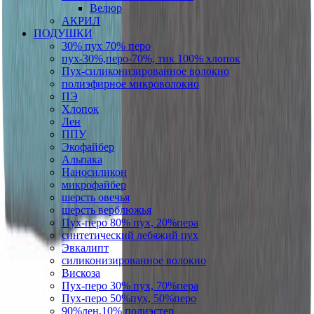
Велюр
АКРИЛ
ПОДУШКИ
30% пух 70% перо
пух-30%,перо-70%, тик 100% хлопок
Пух-силиконизированное волокно
полиэфирное микроволокно
ПЭ
Хлопок
Лен
ППУ
Экофайбер
Альпака
Наносиликон
микрофайбер
шерсть овечья
шерсть верблюжья
Пух-перо 80% пух, 20%пера
синтетический лебяжий пух
Эвкалипт
силиконизированное волокно
Вискоза
Пух-перо 30% пух, 70%пера
Пух-перо 50%пух, 50%перо
90%лен,10% полиэстер