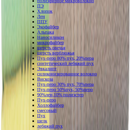
полиэфирное микроволокно
ПЭ
Хлопок
Лен
ППУ
Экофайбер
Альпака
Наносиликон
микрофайбер
шерсть овечья
шерсть верблюжья
Пух-перо 80% пух, 20%пера
синтетический лебяжий пух
Эвкалипт
силиконизированное волокно
Вискоза
Пух-перо 30% пух, 70%пера
Пух-перо 50%пух, 50%перо
90%лен,10% полиэстер
Пух-перо
Холлофайбер
смесовый
Пух
шелк
лебяжий пух