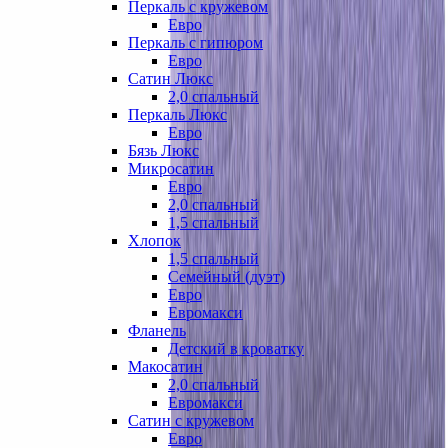
Перкаль с кружевом
Евро
Перкаль с гипюром
Евро
Сатин Люкс
2,0 спальный
Перкаль Люкс
Евро
Бязь Люкс
Микросатин
Евро
2,0 спальный
1,5 спальный
Хлопок
1,5 спальный
Семейный (дуэт)
Евро
Евромакси
Фланель
Детский в кроватку
Макосатин
2,0 спальный
Евромакси
Сатин с кружевом
Евро