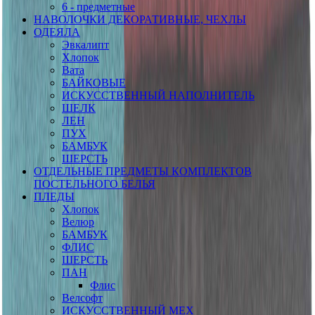
6 - предметные
НАВОЛОЧКИ ДЕКОРАТИВНЫЕ, ЧЕХЛЫ
ОДЕЯЛА
Эвкалипт
Хлопок
Вата
БАЙКОВЫЕ
ИСКУССТВЕННЫЙ НАПОЛНИТЕЛЬ
ШЕЛК
ЛЕН
ПУХ
БАМБУК
ШЕРСТЬ
ОТДЕЛЬНЫЕ ПРЕДМЕТЫ КОМПЛЕКТОВ
ПОСТЕЛЬНОГО БЕЛЬЯ
ПЛЕДЫ
Хлопок
Велюр
БАМБУК
ФЛИС
ШЕРСТЬ
ПАН
Флис
Велсофт
ИСКУССТВЕННЫЙ МЕХ