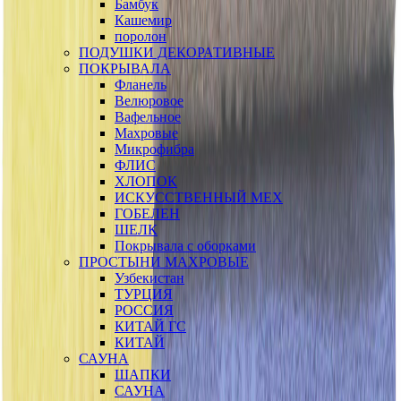
Бамбук
Кашемир
поролон
ПОДУШКИ ДЕКОРАТИВНЫЕ
ПОКРЫВАЛА
Фланель
Велюровое
Вафельное
Махровые
Микрофибра
ФЛИС
ХЛОПОК
ИСКУССТВЕННЫЙ МЕХ
ГОБЕЛЕН
ШЕЛК
Покрывала с оборками
ПРОСТЫНИ МАХРОВЫЕ
Узбекистан
ТУРЦИЯ
РОССИЯ
КИТАЙ ГС
КИТАЙ
САУНА
ШАПКИ
САУНА