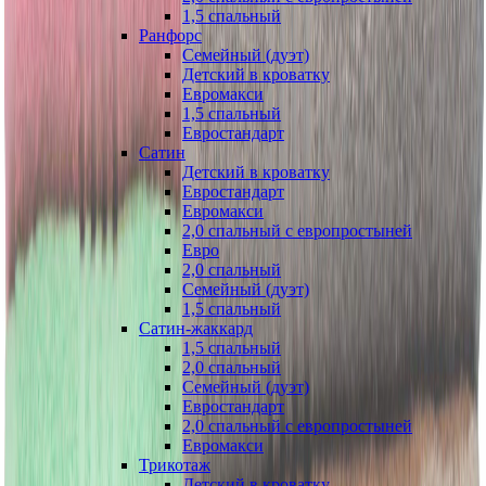
1,5 спальный
Ранфорс
Семейный (дуэт)
Детский в кроватку
Евромакси
1,5 спальный
Евростандарт
Сатин
Детский в кроватку
Евростандарт
Евромакси
2,0 спальный с европростыней
Евро
2,0 спальный
Семейный (дуэт)
1,5 спальный
Сатин-жаккард
1,5 спальный
2,0 спальный
Семейный (дуэт)
Евростандарт
2,0 спальный с европростыней
Евромакси
Трикотаж
Детский в кроватку