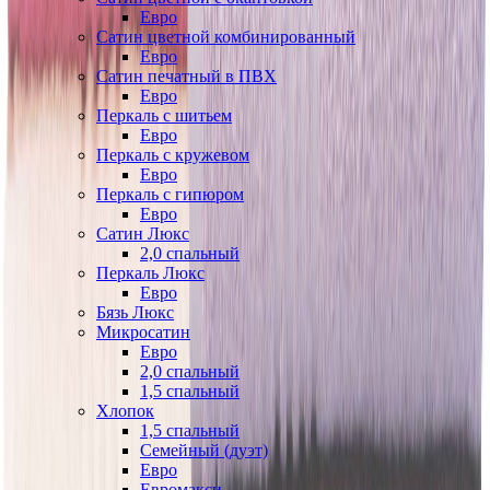
Евро
Сатин цветной комбинированный
Евро
Сатин печатный в ПВХ
Евро
Перкаль с шитьем
Евро
Перкаль с кружевом
Евро
Перкаль с гипюром
Евро
Сатин Люкс
2,0 спальный
Перкаль Люкс
Евро
Бязь Люкс
Микросатин
Евро
2,0 спальный
1,5 спальный
Хлопок
1,5 спальный
Семейный (дуэт)
Евро
Евромакси