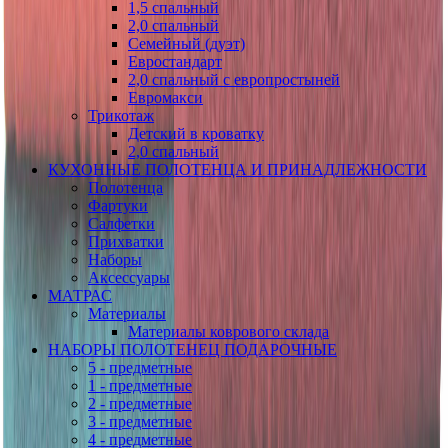
1,5 спальный
2,0 спальный
Семейный (дуэт)
Евростандарт
2,0 спальный с европростыней
Евромакси
Трикотаж
Детский в кроватку
2,0 спальный
КУХОННЫЕ ПОЛОТЕНЦА И ПРИНАДЛЕЖНОСТИ
Полотенца
Фартуки
Салфетки
Прихватки
Наборы
Аксессуары
МАТРАС
Материалы
Материалы коврового склада
НАБОРЫ ПОЛОТЕНЕЦ ПОДАРОЧНЫЕ
5 - предметные
1 - предметные
2 - предметные
3 - предметные
4 - предметные