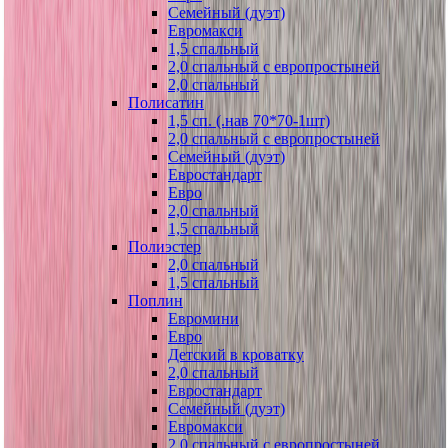
Семейный (дуэт)
Евромакси
1,5 спальный
2,0 спальный с европростыней
2,0 спальный
Полисатин
1,5 сп. (.нав 70*70-1шт)
2,0 спальный с европростыней
Семейный (дуэт)
Евростандарт
Евро
2,0 спальный
1,5 спальный
Полиэстер
2,0 спальный
1,5 спальный
Поплин
Евромини
Евро
Детский в кроватку
2,0 спальный
Евростандарт
Семейный (дуэт)
Евромакси
2,0 спальный с европростыней