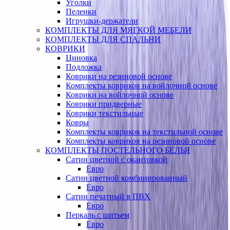
Уголки
Пеленки
Игрушки-держатели
КОМПЛЕКТЫ ДЛЯ МЯГКОЙ МЕБЕЛИ
КОМПЛЕКТЫ ДЛЯ СПАЛЬНИ
КОВРИКИ
Циновка
Подложка
Коврики на резиновой основе
Комплекты ковриков на войлочной основе
Коврики на войлочной основе
Коврики придверные
Коврики текстильные
Ковры
Комплекты ковриков на текстильной основе
Комплекты ковриков на резиновой основе
КОМПЛЕКТЫ ПОСТЕЛЬНОГО БЕЛЬЯ
Сатин цветной с окантовкой
Евро
Сатин цветной комбинированный
Евро
Сатин печатный в ПВХ
Евро
Перкаль с шитьем
Евро