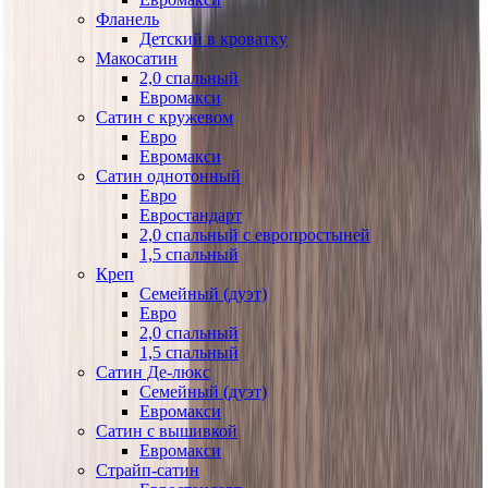
Фланель
Детский в кроватку
Макосатин
2,0 спальный
Евромакси
Сатин с кружевом
Евро
Евромакси
Сатин однотонный
Евро
Евростандарт
2,0 спальный с европростыней
1,5 спальный
Креп
Семейный (дуэт)
Евро
2,0 спальный
1,5 спальный
Сатин Де-люкс
Семейный (дуэт)
Евромакси
Сатин с вышивкой
Евромакси
Страйп-сатин