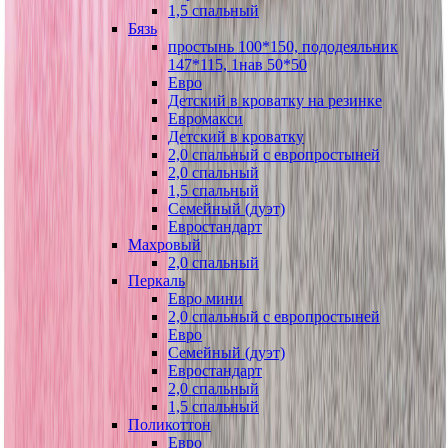
1,5 спальный
Бязь
простынь 100*150, пододеяльник
147*115, 1нав 50*50
Евро
Детский в кроватку на резинке
Евромакси
Детский в кроватку
2,0 спальный с европростыней
2,0 спальный
1,5 спальный
Семейный (дуэт)
Евростандарт
Махровый
2,0 спальный
Перкаль
Евро мини
2,0 спальный с европростыней
Евро
Семейный (дуэт)
Евростандарт
2,0 спальный
1,5 спальный
Поликоттон
Евро