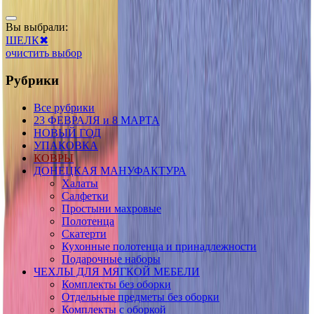
Вы выбрали:
ШЕЛК
✖
очистить выбор
Рубрики
Все рубрики
23 ФЕВРАЛЯ и 8 МАРТА
НОВЫЙ ГОД
УПАКОВКА
КОВРЫ
ДОНЕЦКАЯ МАНУФАКТУРА
Халаты
Салфетки
Простыни махровые
Полотенца
Скатерти
Кухонные полотенца и принадлежности
Подарочные наборы
ЧЕХЛЫ ДЛЯ МЯГКОЙ МЕБЕЛИ
Комплекты без оборки
Отдельные предметы без оборки
Комплекты с оборкой