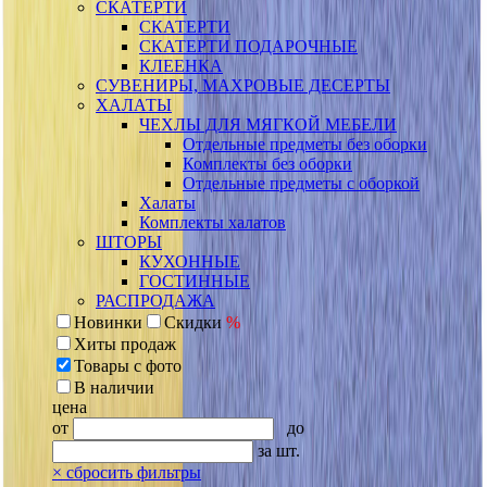
СКАТЕРТИ
СКАТЕРТИ
СКАТЕРТИ ПОДАРОЧНЫЕ
КЛЕЕНКА
СУВЕНИРЫ, МАХРОВЫЕ ДЕСЕРТЫ
ХАЛАТЫ
ЧЕХЛЫ ДЛЯ МЯГКОЙ МЕБЕЛИ
Отдельные предметы без оборки
Комплекты без оборки
Отдельные предметы с оборкой
Халаты
Комплекты халатов
ШТОРЫ
КУХОННЫЕ
ГОСТИННЫЕ
РАСПРОДАЖА
Новинки
Скидки
%
Хиты продаж
Товары с фото
В наличии
цена
от
до
за шт.
×
сбросить фильтры