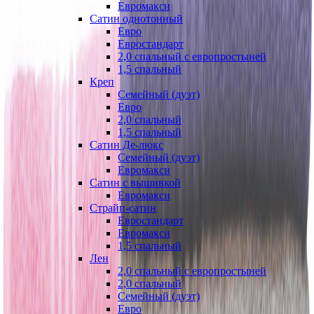
Евромакси
Сатин однотонный
Евро
Евростандарт
2,0 спальный с европростыней
1,5 спальный
Креп
Семейный (дуэт)
Евро
2,0 спальный
1,5 спальный
Сатин Де-люкс
Семейный (дуэт)
Евромакси
Сатин с вышивкой
Евромакси
Страйп-сатин
Евростандарт
Евромакси
1,5 спальный
Лен
2,0 спальный с европростыней
2,0 спальный
Семейный (дуэт)
Евро