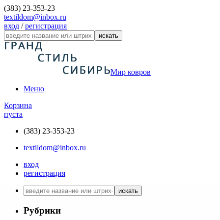
(383) 23-353-23
textildom@inbox.ru
вход
/
регистрация
искать
Мир ковров
Меню
Корзина
пуста
(383) 23-353-23
textildom@inbox.ru
вход
регистрация
искать
Рубрики