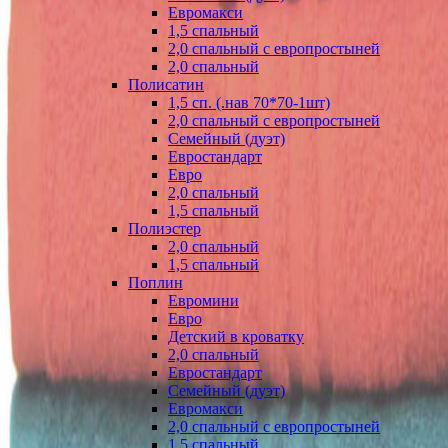
Евромакси
1,5 спальный
2,0 спальный с европростыней
2,0 спальный
Полисатин
1,5 сп. (.нав 70*70-1шт)
2,0 спальный с европростыней
Семейный (дуэт)
Евростандарт
Евро
2,0 спальный
1,5 спальный
Полиэстер
2,0 спальный
1,5 спальный
Поплин
Евромини
Евро
Детский в кроватку
2,0 спальный
Евростандарт
Семейный (дуэт)
Евромакси
2,0 спальный с европростыней
1,5 спальный