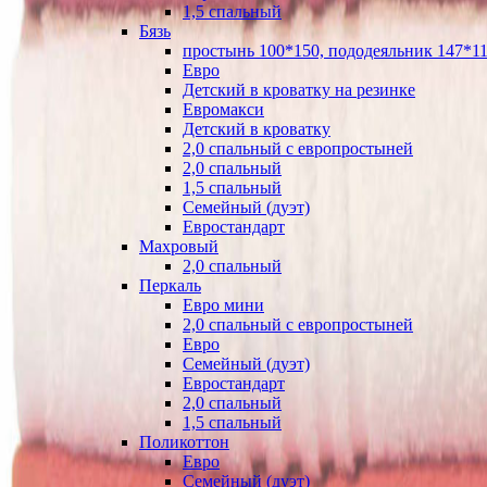
1,5 спальный
Бязь
простынь 100*150, пододеяльник 147*11
Евро
Детский в кроватку на резинке
Евромакси
Детский в кроватку
2,0 спальный с европростыней
2,0 спальный
1,5 спальный
Семейный (дуэт)
Евростандарт
Махровый
2,0 спальный
Перкаль
Евро мини
2,0 спальный с европростыней
Евро
Семейный (дуэт)
Евростандарт
2,0 спальный
1,5 спальный
Поликоттон
Евро
Семейный (дуэт)