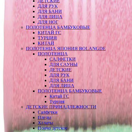
ДЕТСКИЕ
ДЛЯ РУК
ДЛЯ БАНИ
ДЛЯ ЛИЦА
ДЛЯ НОГ
ПОЛОТЕНЦА БАМБУКОВЫЕ
КИТАЙ ГС
ТУРЦИЯ
КИТАЙ
ПОЛОТЕНЦА ЯПОНИЯ BOLANGDE
ПОЛОТЕНЦА
САЛФЕТКИ
ДЛЯ САУНЫ
ДЕТСКИЕ
ДЛЯ РУК
ДЛЯ БАНИ
ДЛЯ ЛИЦА
ПОЛОТЕНЦА БАМБУКОВЫЕ
Китай ГС
Турция
ДЕТСКИЕ ПРИНАДЛЕЖНОСТИ
Салфетки
Пледы
Халаты
Пончо детское