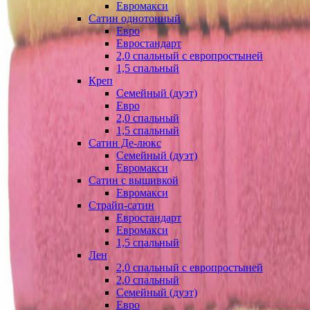
Евромакси
Сатин однотонный
Евро
Евростандарт
2,0 спальный с европростыней
1,5 спальный
Креп
Семейный (дуэт)
Евро
2,0 спальный
1,5 спальный
Сатин Де-люкс
Семейный (дуэт)
Евромакси
Сатин с вышивкой
Евромакси
Страйп-сатин
Евростандарт
Евромакси
1,5 спальный
Лен
2,0 спальный с европростыней
2,0 спальный
Семейный (дуэт)
Евро