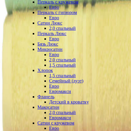
Перкаль с кружевом
Евро
Перкаль с гипюром
Евро
Сатин Люкс
2,0 спальный
Перкаль Люкс
Евро
Бязь Люкс
Микросатин
Евро
2,0 спальный
1,5 спальный
Хлопок
1,5 спальный
Семейный (дуэт)
Евро
Евромакси
Фланель
Детский в кроватку
Макосатин
2,0 спальный
Евромакси
Сатин с кружевом
Евро