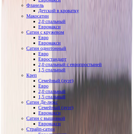
Фланель
Детский в кроватку
Макосатин
2,0 спальный
Евромакси
Сатин с кружевом
Евро
Евромакси
Сатин однотонный
Евро
Евростандарт
2,0 спальный с европростыней
1,5 спальный
Креп
Семейный (дуэт)
Евро
2,0 спальный
1,5 спальный
Сатин Де-люкс
Семейный (дуэт)
Евромакси
Сатин с вышивкой
Евромакси
Страйп-сатин