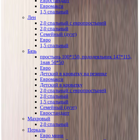
Евростандарт
Евромакси
1,5 спальный
Лен
2,0 спальный с европростыней
2,0 спальный
Семейный (дуэт)
Евро
1,5 спальный
Бязь
простынь 100*150, пододеяльник 147*115,
1нав 50*50
Евро
Детский в кроватку на резинке
Евромакси
Детский в кроватку
2,0 спальный с европростыней
2,0 спальный
1,5 спальный
Семейный (дуэт)
Евростандарт
Махровый
2,0 спальный
Перкаль
Евро мини