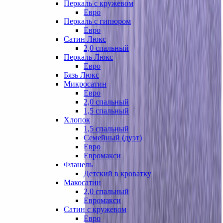
Перкаль с кружевом
Евро
Перкаль с гипюром
Евро
Сатин Люкс
2,0 спальный
Перкаль Люкс
Евро
Бязь Люкс
Микросатин
Евро
2,0 спальный
1,5 спальный
Хлопок
1,5 спальный
Семейный (дуэт)
Евро
Евромакси
Фланель
Детский в кроватку
Макосатин
2,0 спальный
Евромакси
Сатин с кружевом
Евро