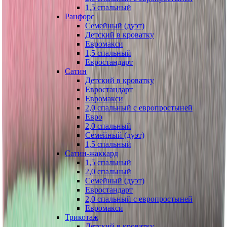
1,5 спальный
Ранфорс
Семейный (дуэт)
Детский в кроватку
Евромакси
1,5 спальный
Евростандарт
Сатин
Детский в кроватку
Евростандарт
Евромакси
2,0 спальный с европростыней
Евро
2,0 спальный
Семейный (дуэт)
1,5 спальный
Сатин-жаккард
1,5 спальный
2,0 спальный
Семейный (дуэт)
Евростандарт
2,0 спальный с европростыней
Евромакси
Трикотаж
Детский в кроватку