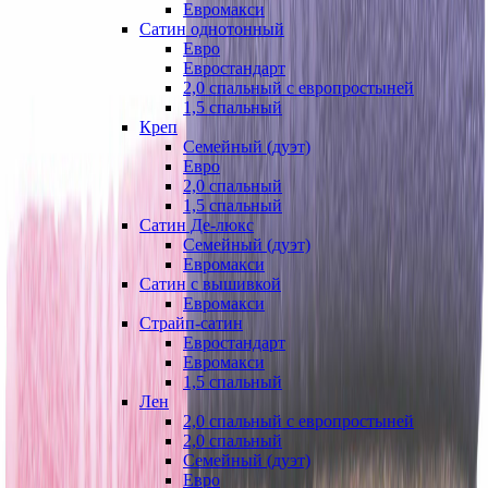
Евромакси
Сатин однотонный
Евро
Евростандарт
2,0 спальный с европростыней
1,5 спальный
Креп
Семейный (дуэт)
Евро
2,0 спальный
1,5 спальный
Сатин Де-люкс
Семейный (дуэт)
Евромакси
Сатин с вышивкой
Евромакси
Страйп-сатин
Евростандарт
Евромакси
1,5 спальный
Лен
2,0 спальный с европростыней
2,0 спальный
Семейный (дуэт)
Евро