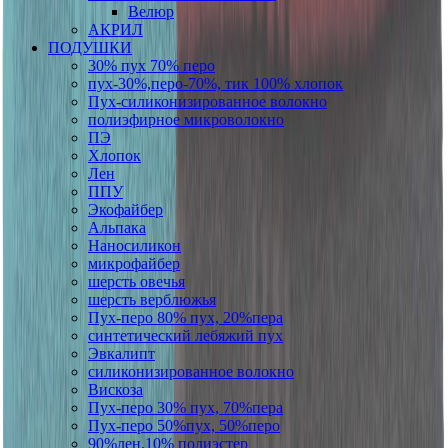
Велюр
АКРИЛ
ПОДУШКИ
30% пух 70% перо
пух-30%,перо-70%, тик 100% хлопок
Пух-силиконизированное волокно
полиэфирное микроволокно
ПЭ
Хлопок
Лен
ППУ
Экофайбер
Альпака
Наносиликон
микрофайбер
шерсть овечья
шерсть верблюжья
Пух-перо 80% пух, 20%пера
синтетический лебяжий пух
Эвкалипт
силиконизированное волокно
Вискоза
Пух-перо 30% пух, 70%пера
Пух-перо 50%пух, 50%перо
90%лен,10% полиэстер