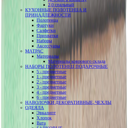
2,0 спальный
КУХОННЫЕ ПОЛОТЕНЦА И
ПРИНАДЛЕЖНОСТИ
Полотенца
Фартуки
Салфетки
Прихватки
Наборы
Аксессуары
МАТРАС
Материалы
Материалы коврового склада
НАБОРЫ ПОЛОТЕНЕЦ ПОДАРОЧНЫЕ
5 - предметные
1 - предметные
2 - предметные
3 - предметные
4 - предметные
6 - предметные
НАВОЛОЧКИ ДЕКОРАТИВНЫЕ, ЧЕХЛЫ
ОДЕЯЛА
Эвкалипт
Хлопок
Вата