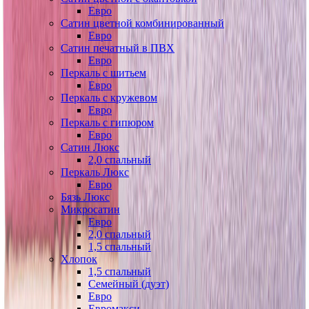
Евро
Сатин цветной комбинированный
Евро
Сатин печатный в ПВХ
Евро
Перкаль с шитьем
Евро
Перкаль с кружевом
Евро
Перкаль с гипюром
Евро
Сатин Люкс
2,0 спальный
Перкаль Люкс
Евро
Бязь Люкс
Микросатин
Евро
2,0 спальный
1,5 спальный
Хлопок
1,5 спальный
Семейный (дуэт)
Евро
Евромакси