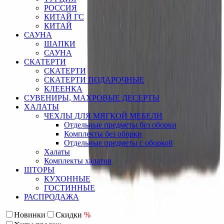
РОССИЯ
КИТАЙ ГС
КИТАЙ
САУНА
ШАПКИ
САУНА
СКАТЕРТИ
СКАТЕРТИ
СКАТЕРТИ ПОДАРОЧНЫЕ
КЛЕЕНКА
СУВЕНИРЫ, МАХРОВЫЕ ДЕСЕРТЫ
ХАЛАТЫ
ЧЕХЛЫ ДЛЯ МЯГКОЙ МЕБЕЛИ
Отдельные предметы без оборки
Комплекты без оборки
Отдельные предметы с оборкой
Халаты
Комплекты халатов
ШТОРЫ
КУХОННЫЕ
ГОСТИННЫЕ
РАСПРОДАЖА
Новинки
Скидки
%