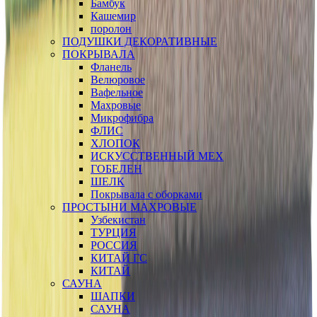
Бамбук
Кашемир
поролон
ПОДУШКИ ДЕКОРАТИВНЫЕ
ПОКРЫВАЛА
Фланель
Велюровое
Вафельное
Махровые
Микрофибра
ФЛИС
ХЛОПОК
ИСКУССТВЕННЫЙ МЕХ
ГОБЕЛЕН
ШЕЛК
Покрывала с оборками
ПРОСТЫНИ МАХРОВЫЕ
Узбекистан
ТУРЦИЯ
РОССИЯ
КИТАЙ ГС
КИТАЙ
САУНА
ШАПКИ
САУНА