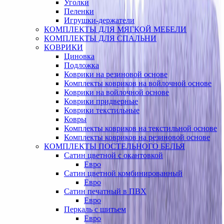
Уголки
Пеленки
Игрушки-держатели
КОМПЛЕКТЫ ДЛЯ МЯГКОЙ МЕБЕЛИ
КОМПЛЕКТЫ ДЛЯ СПАЛЬНИ
КОВРИКИ
Циновка
Подложка
Коврики на резиновой основе
Комплекты ковриков на войлочной основе
Коврики на войлочной основе
Коврики придверные
Коврики текстильные
Ковры
Комплекты ковриков на текстильной основе
Комплекты ковриков на резиновой основе
КОМПЛЕКТЫ ПОСТЕЛЬНОГО БЕЛЬЯ
Сатин цветной с окантовкой
Евро
Сатин цветной комбинированный
Евро
Сатин печатный в ПВХ
Евро
Перкаль с шитьем
Евро