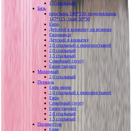
1,5 спальный
Бязь
простынь 100*150, пододеяльник
147*115, 1нав 50*50
Евро
Детский в кроватку на резинке
Евромакси
Детский в кроватку
2,0 спальный с европростыней
2,0 спальный
1,5 спальный
Семейный (дуэт)
Евростандарт
Махровый
2,0 спальный
Перкаль
Евро мини
2,0 спальный с европростыней
Евро
Семейный (дуэт)
Евростандарт
2,0 спальный
1,5 спальный
Поликоттон
Евро