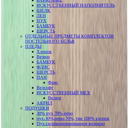
БАЙКОВЫЕ
ИСКУССТВЕННЫЙ НАПОЛНИТЕЛЬ
ШЕЛК
ЛЕН
ПУХ
БАМБУК
ШЕРСТЬ
ОТДЕЛЬНЫЕ ПРЕДМЕТЫ КОМПЛЕКТОВ
ПОСТЕЛЬНОГО БЕЛЬЯ
ПЛЕДЫ
Хлопок
Велюр
БАМБУК
ФЛИС
ШЕРСТЬ
ПАН
Флис
Велсофт
ИСКУССТВЕННЫЙ МЕХ
Велюр
АКРИЛ
ПОДУШКИ
30% пух 70% перо
пух-30%,перо-70%, тик 100% хлопок
Пух-силиконизированное волокно