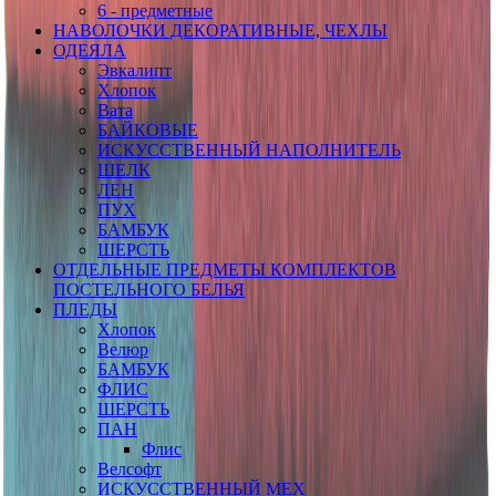
6 - предметные
НАВОЛОЧКИ ДЕКОРАТИВНЫЕ, ЧЕХЛЫ
ОДЕЯЛА
Эвкалипт
Хлопок
Вата
БАЙКОВЫЕ
ИСКУССТВЕННЫЙ НАПОЛНИТЕЛЬ
ШЕЛК
ЛЕН
ПУХ
БАМБУК
ШЕРСТЬ
ОТДЕЛЬНЫЕ ПРЕДМЕТЫ КОМПЛЕКТОВ
ПОСТЕЛЬНОГО БЕЛЬЯ
ПЛЕДЫ
Хлопок
Велюр
БАМБУК
ФЛИС
ШЕРСТЬ
ПАН
Флис
Велсофт
ИСКУССТВЕННЫЙ МЕХ