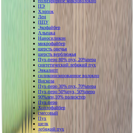
полиэфирное микроволокно
ПЭ
Хлопок
Лен
ППУ
Экофайбер
Альпака
Наносиликон
микрофайбер
шерсть овечья
шерсть верблюжья
Пух-перо 80% пух, 20%пера
синтетический лебяжий пух
Эвкалипт
силиконизированное волокно
Вискоза
Пух-перо 30% пух, 70%пера
Пух-перо 50%пух, 50%перо
90%лен,10% полиэстер
Пух-перо
Холлофайбер
смесовый
Пух
шелк
лебяжий пух