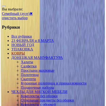
Вы выбрали:
Семейный (дуэт)
✖
очистить выбор
Рубрики
Все рубрики
23 ФЕВРАЛЯ и 8 МАРТА
НОВЫЙ ГОД
УПАКОВКА
КОВРЫ
ДОНЕЦКАЯ МАНУФАКТУРА
Халаты
Салфетки
Простыни махровые
Полотенца
Скатерти
Кухонные полотенца и принадлежности
Подарочные наборы
ЧЕХЛЫ ДЛЯ МЯГКОЙ МЕБЕЛИ
Комплекты без оборки
Отдельные предметы без оборки
Комплекты с оборкой