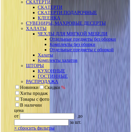
СКАТЕРТИ
СКАТЕРТИ
СКАТЕРТИ ПОДАРОЧНЫЕ
КЛЕЕНКА
СУВЕНИРЫ, МАХРОВЫЕ ДЕСЕРТЫ
ХАЛАТЫ
ЧЕХЛЫ ДЛЯ МЯГКОЙ МЕБЕЛИ
Отдельные предметы без оборки
Комплекты без оборки
Отдельные предметы с оборкой
Халаты
Комплекты халатов
ШТОРЫ
КУХОННЫЕ
ГОСТИННЫЕ
РАСПРОДАЖА
Новинки
Скидки
%
Хиты продаж
Товары с фото
В наличии
цена
от
до
за шт.
×
сбросить фильтры