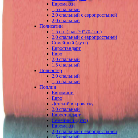
Евромакси
1,5 спальный
2,0 спальный с европростыней
2,0 спальный
Полисатин
1,5 сп. (.нав 70*70-1шт)
2,0 спальный с европростыней
Семейный (дуэт)
Евростандарт
Евро
2,0 спальный
1,5 спальный
Полиэстер
2,0 спальный
1,5 спальный
Поплин
Евромини
Евро
Детский в кроватку
2,0 спальный
Евростандарт
Семейный (дуэт)
Евромакси
2,0 спальный с европростыней
1,5 спальный