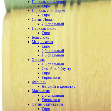
Перкаль с кружевом
Евро
Перкаль с гипюром
Евро
Сатин Люкс
2,0 спальный
Перкаль Люкс
Евро
Бязь Люкс
Микросатин
Евро
2,0 спальный
1,5 спальный
Хлопок
1,5 спальный
Семейный (дуэт)
Евро
Евромакси
Фланель
Детский в кроватку
Макосатин
2,0 спальный
Евромакси
Сатин с кружевом
Евро