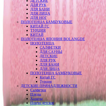
ДЕТСКИЕ
ДЛЯ РУК
ДЛЯ БАНИ
ДЛЯ ЛИЦА
ДЛЯ НОГ
ПОЛОТЕНЦА БАМБУКОВЫЕ
КИТАЙ ГС
ТУРЦИЯ
КИТАЙ
ПОЛОТЕНЦА ЯПОНИЯ BOLANGDE
ПОЛОТЕНЦА
САЛФЕТКИ
ДЛЯ САУНЫ
ДЕТСКИЕ
ДЛЯ РУК
ДЛЯ БАНИ
ДЛЯ ЛИЦА
ПОЛОТЕНЦА БАМБУКОВЫЕ
Китай ГС
Турция
ДЕТСКИЕ ПРИНАДЛЕЖНОСТИ
Салфетки
Пледы
Халаты
Пончо детское