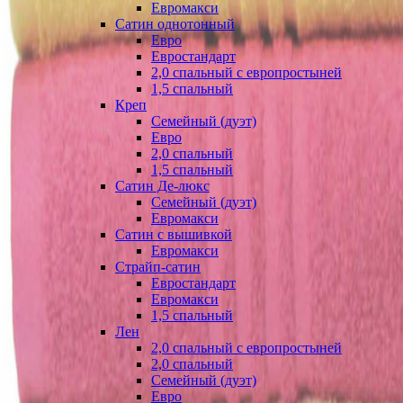
Евромакси
Сатин однотонный
Евро
Евростандарт
2,0 спальный с европростыней
1,5 спальный
Креп
Семейный (дуэт)
Евро
2,0 спальный
1,5 спальный
Сатин Де-люкс
Семейный (дуэт)
Евромакси
Сатин с вышивкой
Евромакси
Страйп-сатин
Евростандарт
Евромакси
1,5 спальный
Лен
2,0 спальный с европростыней
2,0 спальный
Семейный (дуэт)
Евро