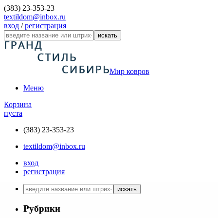
(383) 23-353-23
textildom@inbox.ru
вход
/
регистрация
искать
Мир ковров
Меню
Корзина
пуста
(383) 23-353-23
textildom@inbox.ru
вход
регистрация
искать
Рубрики