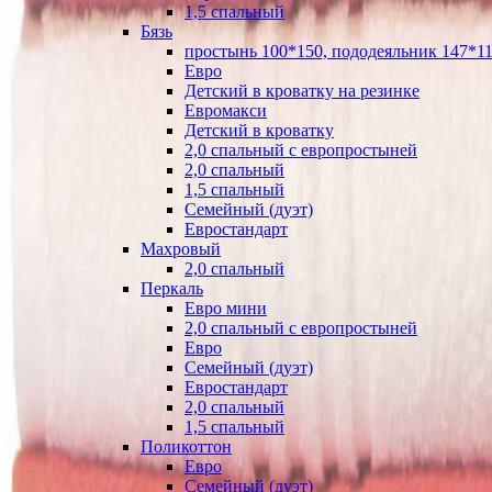
1,5 спальный
Бязь
простынь 100*150, пододеяльник 147*11
Евро
Детский в кроватку на резинке
Евромакси
Детский в кроватку
2,0 спальный с европростыней
2,0 спальный
1,5 спальный
Семейный (дуэт)
Евростандарт
Махровый
2,0 спальный
Перкаль
Евро мини
2,0 спальный с европростыней
Евро
Семейный (дуэт)
Евростандарт
2,0 спальный
1,5 спальный
Поликоттон
Евро
Семейный (дуэт)