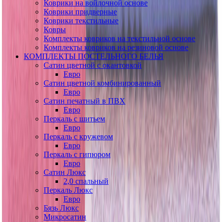
Коврики на войлочной основе
Коврики придверные
Коврики текстильные
Ковры
Комплекты ковриков на текстильной основе
Комплекты ковриков на резиновой основе
КОМПЛЕКТЫ ПОСТЕЛЬНОГО БЕЛЬЯ
Сатин цветной с окантовкой
Евро
Сатин цветной комбинированный
Евро
Сатин печатный в ПВХ
Евро
Перкаль с шитьем
Евро
Перкаль с кружевом
Евро
Перкаль с гипюром
Евро
Сатин Люкс
2,0 спальный
Перкаль Люкс
Евро
Бязь Люкс
Микросатин