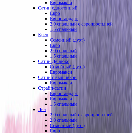
Евромакси
Сатин однотонный
Евро
Евростандарт
2,0 спальный с европростыней
1,5 спальный
Креп
Семейный (дуэт)
Евро
2,0 спальный
1,5 спальный
Сатин Де-люкс
Семейный (дуэт)
Евромакси
Сатин с вышивкой
Евромакси
Страйп-сатин
Евростандарт
Евромакси
1,5 спальный
Лен
2,0 спальный с европростыней
2,0 спальный
Семейный (дуэт)
Евро