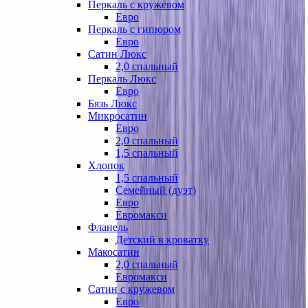
Перкаль с кружевом
Евро
Перкаль с гипюром
Евро
Сатин Люкс
2,0 спальный
Перкаль Люкс
Евро
Бязь Люкс
Микросатин
Евро
2,0 спальный
1,5 спальный
Хлопок
1,5 спальный
Семейный (дуэт)
Евро
Евромакси
Фланель
Детский в кроватку
Макосатин
2,0 спальный
Евромакси
Сатин с кружевом
Евро