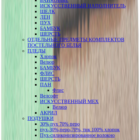
БАЙКОВЫЕ
ИСКУССТВЕННЫЙ НАПОЛНИТЕЛЬ
ШЕЛК
ЛЕН
ПУХ
БАМБУК
ШЕРСТЬ
ОТДЕЛЬНЫЕ ПРЕДМЕТЫ КОМПЛЕКТОВ
ПОСТЕЛЬНОГО БЕЛЬЯ
ПЛЕДЫ
Хлопок
Велюр
БАМБУК
ФЛИС
ШЕРСТЬ
ПАН
Флис
Велсофт
ИСКУССТВЕННЫЙ МЕХ
Велюр
АКРИЛ
ПОДУШКИ
30% пух 70% перо
пух-30%,перо-70%, тик 100% хлопок
Пух-силиконизированное волокно