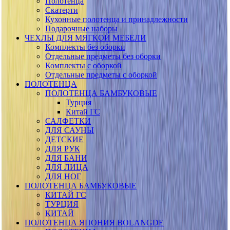
Полотенца
Скатерти
Кухонные полотенца и принадлежности
Подарочные наборы
ЧЕХЛЫ ДЛЯ МЯГКОЙ МЕБЕЛИ
Комплекты без оборки
Отдельные предметы без оборки
Комплекты с оборкой
Отдельные предметы с оборкой
ПОЛОТЕНЦА
ПОЛОТЕНЦА БАМБУКОВЫЕ
Турция
Китай ГС
САЛФЕТКИ
ДЛЯ САУНЫ
ДЕТСКИЕ
ДЛЯ РУК
ДЛЯ БАНИ
ДЛЯ ЛИЦА
ДЛЯ НОГ
ПОЛОТЕНЦА БАМБУКОВЫЕ
КИТАЙ ГС
ТУРЦИЯ
КИТАЙ
ПОЛОТЕНЦА ЯПОНИЯ BOLANGDE