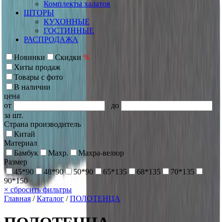
Комплекты халатов
ШТОРЫ
КУХОННЫЕ
ГОСТИННЫЕ
РАСПРОДАЖА
Новинки
Скидки
%
Хиты продаж
Товары с фото
В наличии
цена
от
до
за шт.
Страна производитель
Китай
Материал
Бамбук
Махр.
Махра-велюр
Размер
45*90
48*90
50*90
65*135
68*135
70*135
90*150
×
сбросить фильтры
Главная
/
Каталог
/
ПОЛОТЕНЦА