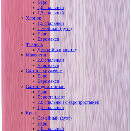
Евро
2,0 спальный
1,5 спальный
Хлопок
1,5 спальный
Семейный (дуэт)
Евро
Евромакси
Фланель
Детский в кроватку
Макосатин
2,0 спальный
Евромакси
Сатин с кружевом
Евро
Евромакси
Сатин однотонный
Евро
Евростандарт
2,0 спальный с европростыней
1,5 спальный
Креп
Семейный (дуэт)
Евро
2,0 спальный