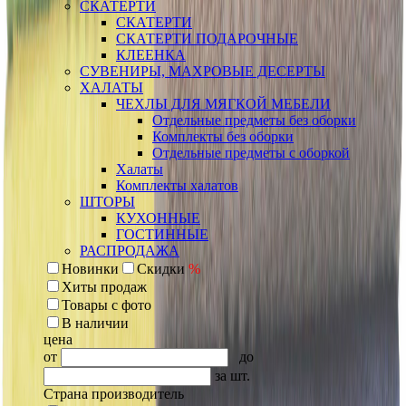
СКАТЕРТИ
СКАТЕРТИ
СКАТЕРТИ ПОДАРОЧНЫЕ
КЛЕЕНКА
СУВЕНИРЫ, МАХРОВЫЕ ДЕСЕРТЫ
ХАЛАТЫ
ЧЕХЛЫ ДЛЯ МЯГКОЙ МЕБЕЛИ
Отдельные предметы без оборки
Комплекты без оборки
Отдельные предметы с оборкой
Халаты
Комплекты халатов
ШТОРЫ
КУХОННЫЕ
ГОСТИННЫЕ
РАСПРОДАЖА
Новинки
Скидки
%
Хиты продаж
Товары с фото
В наличии
цена
от
до
за шт.
Страна производитель