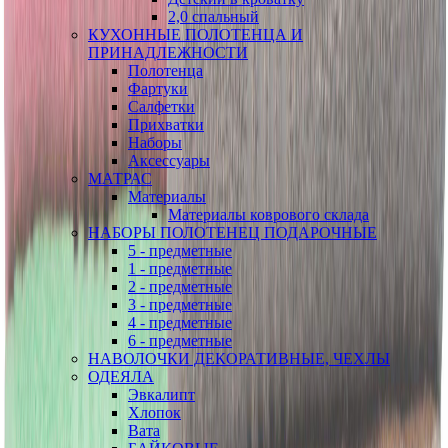
2,0 спальный
КУХОННЫЕ ПОЛОТЕНЦА И
ПРИНАДЛЕЖНОСТИ
Полотенца
Фартуки
Салфетки
Прихватки
Наборы
Аксессуары
МАТРАС
Материалы
Материалы коврового склада
НАБОРЫ ПОЛОТЕНЕЦ ПОДАРОЧНЫЕ
5 - предметные
1 - предметные
2 - предметные
3 - предметные
4 - предметные
6 - предметные
НАВОЛОЧКИ ДЕКОРАТИВНЫЕ, ЧЕХЛЫ
ОДЕЯЛА
Эвкалипт
Хлопок
Вата