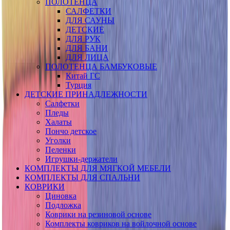
ПОЛОТЕНЦА
САЛФЕТКИ
ДЛЯ САУНЫ
ДЕТСКИЕ
ДЛЯ РУК
ДЛЯ БАНИ
ДЛЯ ЛИЦА
ПОЛОТЕНЦА БАМБУКОВЫЕ
Китай ГС
Турция
ДЕТСКИЕ ПРИНАДЛЕЖНОСТИ
Салфетки
Пледы
Халаты
Пончо детское
Уголки
Пеленки
Игрушки-держатели
КОМПЛЕКТЫ ДЛЯ МЯГКОЙ МЕБЕЛИ
КОМПЛЕКТЫ ДЛЯ СПАЛЬНИ
КОВРИКИ
Циновка
Подложка
Коврики на резиновой основе
Комплекты ковриков на войлочной основе