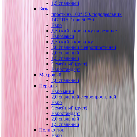
1,5 спальный
Бязь
простынь 100*150, пододеяльник
147*115, 1нав 50*50
Евро
Детский в кроватку на резинке
Евромакси
Детский в кроватку
2,0 спальный с европростыней
2,0 спальный
1,5 спальный
Семейный (дуэт)
Евростандарт
Махровый
2,0 спальный
Перкаль
Евро мини
2,0 спальный с европростыней
Евро
Семейный (дуэт)
Евростандарт
2,0 спальный
1,5 спальный
Поликоттон
Евро