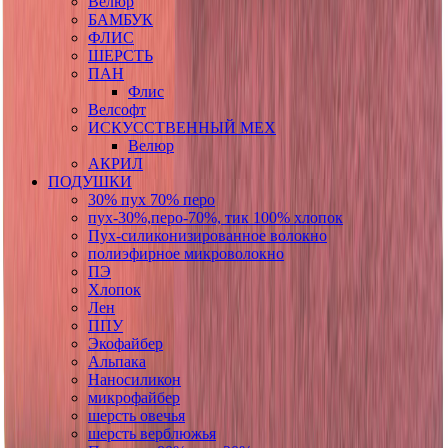
Велюр
БАМБУК
ФЛИС
ШЕРСТЬ
ПАН
Флис
Велсофт
ИСКУССТВЕННЫЙ МЕХ
Велюр
АКРИЛ
ПОДУШКИ
30% пух 70% перо
пух-30%,перо-70%, тик 100% хлопок
Пух-силиконизированное волокно
полиэфирное микроволокно
ПЭ
Хлопок
Лен
ППУ
Экофайбер
Альпака
Наносиликон
микрофайбер
шерсть овечья
шерсть верблюжья