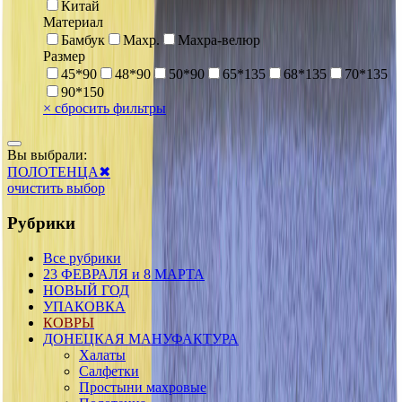
Китай
Материал
Бамбук
Махр.
Махра-велюр
Размер
45*90
48*90
50*90
65*135
68*135
70*135
90*150
×
сбросить фильтры
Вы выбрали:
ПОЛОТЕНЦА
✖
очистить выбор
Рубрики
Все рубрики
23 ФЕВРАЛЯ и 8 МАРТА
НОВЫЙ ГОД
УПАКОВКА
КОВРЫ
ДОНЕЦКАЯ МАНУФАКТУРА
Халаты
Салфетки
Простыни махровые