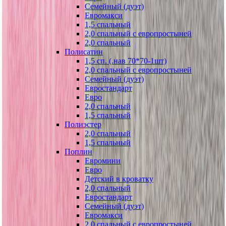
Семейный (дуэт)
Евромакси
1,5 спальный
2,0 спальный с европростыней
2,0 спальный
Полисатин
1,5 сп. (.нав 70*70-1шт)
2,0 спальный с европростыней
Семейный (дуэт)
Евростандарт
Евро
2,0 спальный
1,5 спальный
Полиэстер
2,0 спальный
1,5 спальный
Поплин
Евромини
Евро
Детский в кроватку
2,0 спальный
Евростандарт
Семейный (дуэт)
Евромакси
2,0 спальный с европростыней