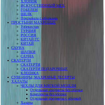
ХЛОПОК
ИСКУССТВЕННЫЙ МЕХ
ГОБЕЛЕН
ШЕЛК
Покрывала с оборками
ПРОСТЫНИ МАХРОВЫЕ
Узбекистан
ТУРЦИЯ
РОССИЯ
КИТАЙ ГС
КИТАЙ
САУНА
ШАПКИ
САУНА
СКАТЕРТИ
СКАТЕРТИ
СКАТЕРТИ ПОДАРОЧНЫЕ
КЛЕЕНКА
СУВЕНИРЫ, МАХРОВЫЕ ДЕСЕРТЫ
ХАЛАТЫ
ЧЕХЛЫ ДЛЯ МЯГКОЙ МЕБЕЛИ
Отдельные предметы без оборки
Комплекты без оборки
Отдельные предметы с оборкой
Халаты