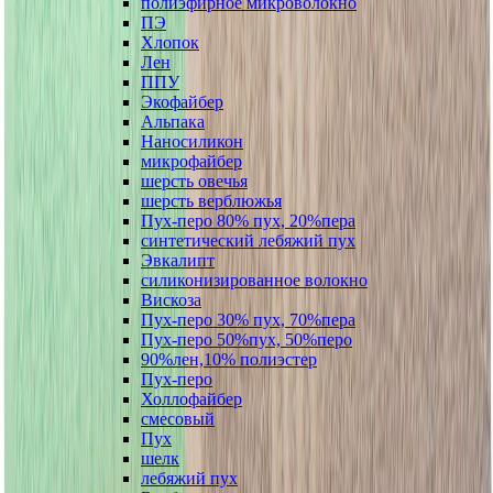
полиэфирное микроволокно
ПЭ
Хлопок
Лен
ППУ
Экофайбер
Альпака
Наносиликон
микрофайбер
шерсть овечья
шерсть верблюжья
Пух-перо 80% пух, 20%пера
синтетический лебяжий пух
Эвкалипт
силиконизированное волокно
Вискоза
Пух-перо 30% пух, 70%пера
Пух-перо 50%пух, 50%перо
90%лен,10% полиэстер
Пух-перо
Холлофайбер
смесовый
Пух
шелк
лебяжий пух