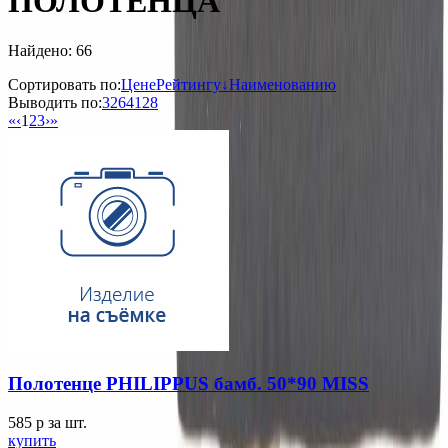
ПОЛОТЕНЦА
Найдено: 66
Сортировать по:
Цене
Рейтингу↓
Наименованию
Выводить по:
32
64
128
«
‹
1
2
3
›
»
Полотенце PHILIPPUS бамб. 50*90 MISS
585
p
за шт.
купить