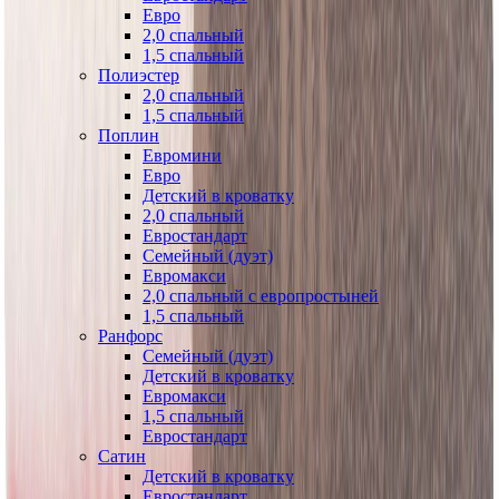
Евро
2,0 спальный
1,5 спальный
Полиэстер
2,0 спальный
1,5 спальный
Поплин
Евромини
Евро
Детский в кроватку
2,0 спальный
Евростандарт
Семейный (дуэт)
Евромакси
2,0 спальный с европростыней
1,5 спальный
Ранфорс
Семейный (дуэт)
Детский в кроватку
Евромакси
1,5 спальный
Евростандарт
Сатин
Детский в кроватку
Евростандарт