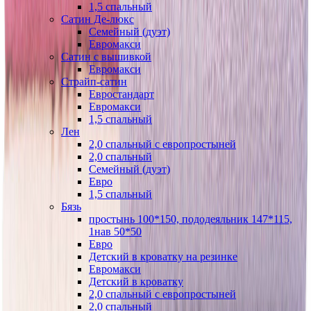
1,5 спальный
Сатин Де-люкс
Семейный (дуэт)
Евромакси
Сатин с вышивкой
Евромакси
Страйп-сатин
Евростандарт
Евромакси
1,5 спальный
Лен
2,0 спальный с европростыней
2,0 спальный
Семейный (дуэт)
Евро
1,5 спальный
Бязь
простынь 100*150, пододеяльник 147*115,
1нав 50*50
Евро
Детский в кроватку на резинке
Евромакси
Детский в кроватку
2,0 спальный с европростыней
2,0 спальный