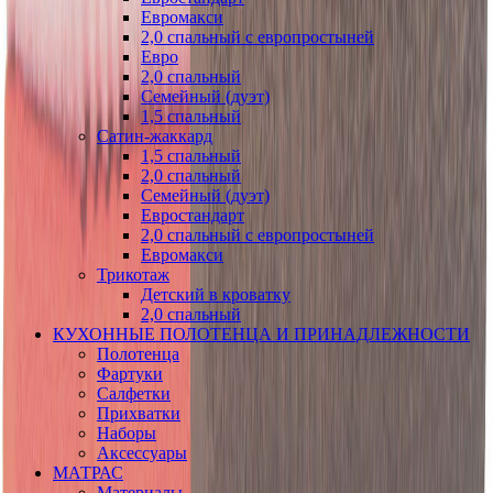
Евромакси
2,0 спальный с европростыней
Евро
2,0 спальный
Семейный (дуэт)
1,5 спальный
Сатин-жаккард
1,5 спальный
2,0 спальный
Семейный (дуэт)
Евростандарт
2,0 спальный с европростыней
Евромакси
Трикотаж
Детский в кроватку
2,0 спальный
КУХОННЫЕ ПОЛОТЕНЦА И ПРИНАДЛЕЖНОСТИ
Полотенца
Фартуки
Салфетки
Прихватки
Наборы
Аксессуары
МАТРАС
Материалы