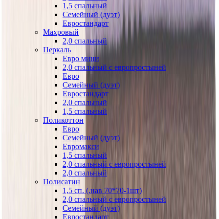
1,5 спальный
Семейный (дуэт)
Евростандарт
Махровый
2,0 спальный
Перкаль
Евро мини
2,0 спальный с европростыней
Евро
Семейный (дуэт)
Евростандарт
2,0 спальный
1,5 спальный
Поликоттон
Евро
Семейный (дуэт)
Евромакси
1,5 спальный
2,0 спальный с европростыней
2,0 спальный
Полисатин
1,5 сп. (.нав 70*70-1шт)
2,0 спальный с европростыней
Семейный (дуэт)
Евростандарт