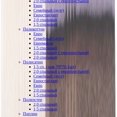
2,0 спальный с европростыней
Евро
Семейный (дуэт)
Евростандарт
2,0 спальный
1,5 спальный
Поликоттон
Евро
Семейный (дуэт)
Евромакси
1,5 спальный
2,0 спальный с европростыней
2,0 спальный
Полисатин
1,5 сп. (.нав 70*70-1шт)
2,0 спальный с европростыней
Семейный (дуэт)
Евростандарт
Евро
2,0 спальный
1,5 спальный
Полиэстер
2,0 спальный
1,5 спальный
Поплин