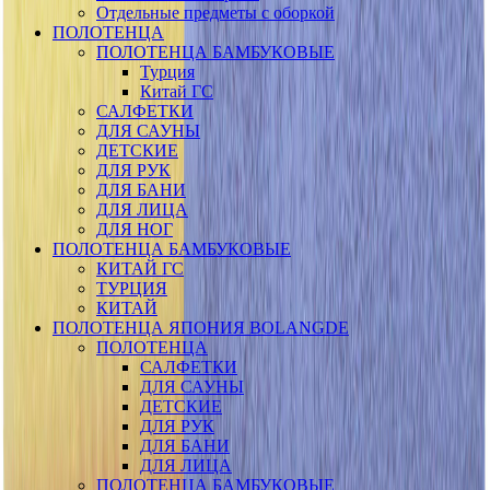
Отдельные предметы с оборкой
ПОЛОТЕНЦА
ПОЛОТЕНЦА БАМБУКОВЫЕ
Турция
Китай ГС
САЛФЕТКИ
ДЛЯ САУНЫ
ДЕТСКИЕ
ДЛЯ РУК
ДЛЯ БАНИ
ДЛЯ ЛИЦА
ДЛЯ НОГ
ПОЛОТЕНЦА БАМБУКОВЫЕ
КИТАЙ ГС
ТУРЦИЯ
КИТАЙ
ПОЛОТЕНЦА ЯПОНИЯ BOLANGDE
ПОЛОТЕНЦА
САЛФЕТКИ
ДЛЯ САУНЫ
ДЕТСКИЕ
ДЛЯ РУК
ДЛЯ БАНИ
ДЛЯ ЛИЦА
ПОЛОТЕНЦА БАМБУКОВЫЕ