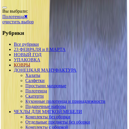
Вы выбрали:
Полотенца
✖
очистить выбор
Рубрики
Все рубрики
23 ФЕВРАЛЯ и 8 МАРТА
НОВЫЙ ГОД
УПАКОВКА
КОВРЫ
ДОНЕЦКАЯ МАНУФАКТУРА
Халаты
Салфетки
Простыни махровые
Полотенца
Скатерти
Кухонные полотенца и принадлежности
Подарочные наборы
ЧЕХЛЫ ДЛЯ МЯГКОЙ МЕБЕЛИ
Комплекты без оборки
Отдельные предметы без оборки
Комплекты с оборкой