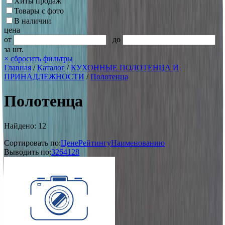
Хиты продаж
Товары с фото
В наличии
цена
от
до
за шт.
×
сбросить фильтры
Главная
/
Каталог
/
КУХОННЫЕ ПОЛОТЕНЦА И
ПРИНАДЛЕЖНОСТИ
/
Полотенца
Полотенца
Найдено: 12
Сортировать по:
Цене
Рейтингу
Наименованию
Выводить по:
32
64
128