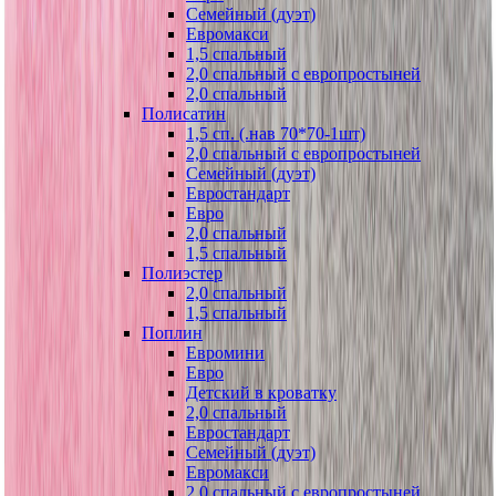
Семейный (дуэт)
Евромакси
1,5 спальный
2,0 спальный с европростыней
2,0 спальный
Полисатин
1,5 сп. (.нав 70*70-1шт)
2,0 спальный с европростыней
Семейный (дуэт)
Евростандарт
Евро
2,0 спальный
1,5 спальный
Полиэстер
2,0 спальный
1,5 спальный
Поплин
Евромини
Евро
Детский в кроватку
2,0 спальный
Евростандарт
Семейный (дуэт)
Евромакси
2,0 спальный с европростыней