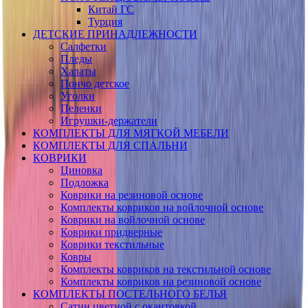
Китай ГС
Турция
ДЕТСКИЕ ПРИНАДЛЕЖНОСТИ
Салфетки
Пледы
Халаты
Пончо детское
Уголки
Пеленки
Игрушки-держатели
КОМПЛЕКТЫ ДЛЯ МЯГКОЙ МЕБЕЛИ
КОМПЛЕКТЫ ДЛЯ СПАЛЬНИ
КОВРИКИ
Циновка
Подложка
Коврики на резиновой основе
Комплекты ковриков на войлочной основе
Коврики на войлочной основе
Коврики придверные
Коврики текстильные
Ковры
Комплекты ковриков на текстильной основе
Комплекты ковриков на резиновой основе
КОМПЛЕКТЫ ПОСТЕЛЬНОГО БЕЛЬЯ
Сатин цветной с окантовкой