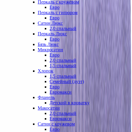
Перкаль с кружевом
Евро
Перкаль с гипюром
Евро
Сатин Люкс
2,0 спальный
Перкаль Люкс
Евро
Бязь Люкс
Микросатин
Евро
2,0 спальный
1,5 спальный
Хлопок
1,5 спальный
Семейный (дуэт)
Евро
Евромакси
Фланель
Детский в кроватку
Макосатин
2,0 спальный
Евромакси
Сатин с кружевом
Евро