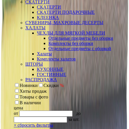
СКАТЕРТИ
СКАТЕРТИ
СКАТЕРТИ ПОДАРОЧНЫЕ
КЛЕЕНКА
СУВЕНИРЫ, МАХРОВЫЕ ДЕСЕРТЫ
ХАЛАТЫ
ЧЕХЛЫ ДЛЯ МЯГКОЙ МЕБЕЛИ
Отдельные предметы без оборки
Комплекты без оборки
Отдельные предметы с оборкой
Халаты
Комплекты халатов
ШТОРЫ
КУХОННЫЕ
ГОСТИННЫЕ
РАСПРОДАЖА
Новинки
Скидки
%
Хиты продаж
Товары с фото
В наличии
цена
от
до
за шт.
×
сбросить фильтры