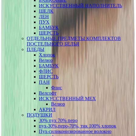
БАЙКОВЫЕ
ИСКУССТВЕННЫЙ НАПОЛНИТЕЛЬ
ШЕЛК
ЛЕН
ПУХ
БАМБУК
ШЕРСТЬ
ОТДЕЛЬНЫЕ ПРЕДМЕТЫ КОМПЛЕКТОВ
ПОСТЕЛЬНОГО БЕЛЬЯ
ПЛЕДЫ
Хлопок
Велюр
БАМБУК
ФЛИС
ШЕРСТЬ
ПАН
Флис
Велсофт
ИСКУССТВЕННЫЙ МЕХ
Велюр
АКРИЛ
ПОДУШКИ
30% пух 70% перо
пух-30%,перо-70%, тик 100% хлопок
Пух-силиконизированное волокно