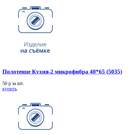
Полотенце Кухня-2 микрофибра 40*65 (5035)
50
p
за шт.
купить