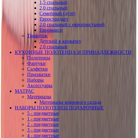
1,5 спальный
2,0 спальный
Семейный (дуэт)
Евростандарт
2,0 спальный с европростыней
Евромакси
Трикотаж
Детский в кроватку
2,0 спальный
КУХОННЫЕ ПОЛОТЕНЦА И ПРИНАДЛЕЖНОСТИ
Полотенца
Фартуки
Салфетки
Прихватки
Наборы
Аксессуары
МАТРАС
Материалы
Материалы коврового склада
НАБОРЫ ПОЛОТЕНЕЦ ПОДАРОЧНЫЕ
5 - предметные
1 - предметные
2 - предметные
3 - предметные
4 - предметные