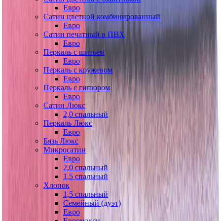
Евро
Сатин цветной комбинированный
Евро
Сатин печатный в ПВХ
Евро
Перкаль с шитьем
Евро
Перкаль с кружевом
Евро
Перкаль с гипюром
Евро
Сатин Люкс
2,0 спальный
Перкаль Люкс
Евро
Бязь Люкс
Микросатин
Евро
2,0 спальный
1,5 спальный
Хлопок
1,5 спальный
Семейный (дуэт)
Евро
Евромакси