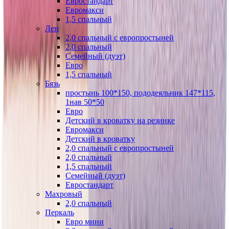
Евростандарт
Евромакси
1,5 спальный
Лен
2,0 спальный с европростыней
2,0 спальный
Семейный (дуэт)
Евро
1,5 спальный
Бязь
простынь 100*150, пододеяльник 147*115,
1нав 50*50
Евро
Детский в кроватку на резинке
Евромакси
Детский в кроватку
2,0 спальный с европростыней
2,0 спальный
1,5 спальный
Семейный (дуэт)
Евростандарт
Махровый
2,0 спальный
Перкаль
Евро мини