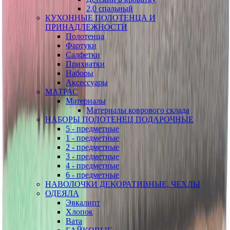
2,0 спальный
КУХОННЫЕ ПОЛОТЕНЦА И
ПРИНАДЛЕЖНОСТИ
Полотенца
Фартуки
Салфетки
Прихватки
Наборы
Аксессуары
МАТРАС
Материалы
Материалы коврового склада
НАБОРЫ ПОЛОТЕНЕЦ ПОДАРОЧНЫЕ
5 - предметные
1 - предметные
2 - предметные
3 - предметные
4 - предметные
6 - предметные
НАВОЛОЧКИ ДЕКОРАТИВНЫЕ, ЧЕХЛЫ
ОДЕЯЛА
Эвкалипт
Хлопок
Вата