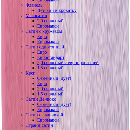
Фланель
Детский в кроватку
Макосатин
2,0 спальный
Евромакси
Сатин с кружевом
Евро
Евромакси
Сатин однотонный
Евро
Евростандарт
2,0 спальный с европростыней
1,5 спальный
Креп
Семейный (дуэт)
Евро
2,0 спальный
1,5 спальный
Сатин Де-люкс
Семейный (дуэт)
Евромакси
Сатин с вышивкой
Евромакси
Страйп-сатин