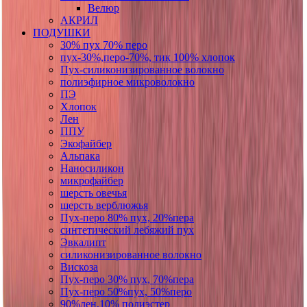
Велюр
АКРИЛ
ПОДУШКИ
30% пух 70% перо
пух-30%,перо-70%, тик 100% хлопок
Пух-силиконизированное волокно
полиэфирное микроволокно
ПЭ
Хлопок
Лен
ППУ
Экофайбер
Альпака
Наносиликон
микрофайбер
шерсть овечья
шерсть верблюжья
Пух-перо 80% пух, 20%пера
синтетический лебяжий пух
Эвкалипт
силиконизированное волокно
Вискоза
Пух-перо 30% пух, 70%пера
Пух-перо 50%пух, 50%перо
90%лен,10% полиэстер