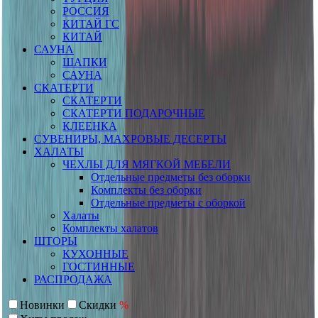
РОССИЯ
КИТАЙ ГС
КИТАЙ
САУНА
ШАПКИ
САУНА
СКАТЕРТИ
СКАТЕРТИ
СКАТЕРТИ ПОДАРОЧНЫЕ
КЛЕЕНКА
СУВЕНИРЫ, МАХРОВЫЕ ДЕСЕРТЫ
ХАЛАТЫ
ЧЕХЛЫ ДЛЯ МЯГКОЙ МЕБЕЛИ
Отдельные предметы без оборки
Комплекты без оборки
Отдельные предметы с оборкой
Халаты
Комплекты халатов
ШТОРЫ
КУХОННЫЕ
ГОСТИННЫЕ
РАСПРОДАЖА
Новинки
Скидки
%