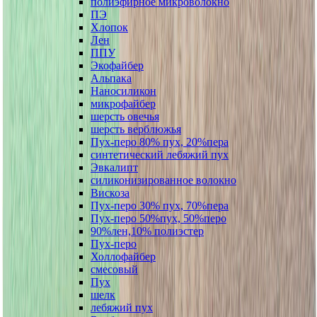
полиэфирное микроволокно
ПЭ
Хлопок
Лен
ППУ
Экофайбер
Альпака
Наносиликон
микрофайбер
шерсть овечья
шерсть верблюжья
Пух-перо 80% пух, 20%пера
синтетический лебяжий пух
Эвкалипт
силиконизированное волокно
Вискоза
Пух-перо 30% пух, 70%пера
Пух-перо 50%пух, 50%перо
90%лен,10% полиэстер
Пух-перо
Холлофайбер
смесовый
Пух
шелк
лебяжий пух