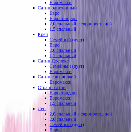
Евромакси
Сатин однотонный
Евро
Евростандарт
2,0 спальный с европростыней
1,5 спальный
Креп
Семейный (дуэт)
Евро
2,0 спальный
1,5 спальный
Сатин Де-люкс
Семейный (дуэт)
Евромакси
Сатин с вышивкой
Евромакси
Страйп-сатин
Евростандарт
Евромакси
1,5 спальный
Лен
2,0 спальный с европростыней
2,0 спальный
Семейный (дуэт)
Евро