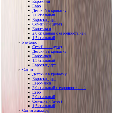
Евромини
Евро
Детский в кроватку
2,0 спальный
Евростандарт
Семейный (дуэт)
Евромакси
2,0 спальный с европростыней
1,5 спальный
Ранфорс
Семейный (дуэт)
Детский в кроватку
Евромакси
1,5 спальный
Евростандарт
Сатин
Детский в кроватку
Евростандарт
Евромакси
2,0 спальный с европростыней
Евро
2,0 спальный
Семейный (дуэт)
1,5 спальный
Сатин-жаккард