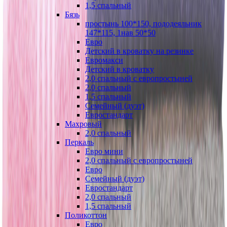
1,5 спальный
Бязь
простынь 100*150, пододеяльник
147*115, 1нав 50*50
Евро
Детский в кроватку на резинке
Евромакси
Детский в кроватку
2,0 спальный с европростыней
2,0 спальный
1,5 спальный
Семейный (дуэт)
Евростандарт
Махровый
2,0 спальный
Перкаль
Евро мини
2,0 спальный с европростыней
Евро
Семейный (дуэт)
Евростандарт
2,0 спальный
1,5 спальный
Поликоттон
Евро