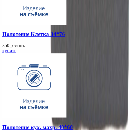
Полотенце Клетка 34*76
350
p
за шт.
купить
Полотенце кух. махр. 40*60