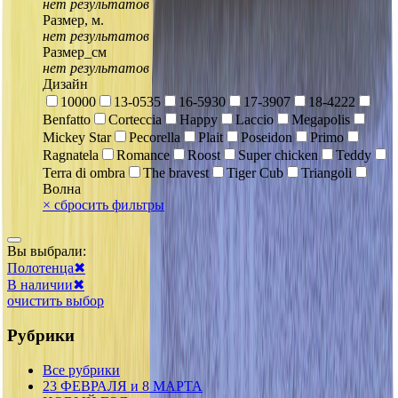
нет результатов
Размер, м.
нет результатов
Размер_см
нет результатов
Дизайн
10000
13-0535
16-5930
17-3907
18-4222
Benfatto
Corteccia
Happy
Laccio
Megapolis
Mickey Star
Pecorella
Plait
Poseidon
Primo
Ragnatela
Romance
Roost
Super chicken
Teddy
Terra di ombra
The bravest
Tiger Cub
Triangoli
Волна
×
сбросить фильтры
Вы выбрали:
Полотенца
✖
В наличии
✖
очистить выбор
Рубрики
Все рубрики
23 ФЕВРАЛЯ и 8 МАРТА