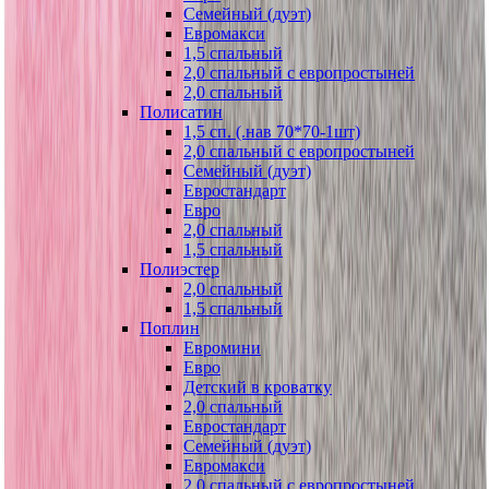
Семейный (дуэт)
Евромакси
1,5 спальный
2,0 спальный с европростыней
2,0 спальный
Полисатин
1,5 сп. (.нав 70*70-1шт)
2,0 спальный с европростыней
Семейный (дуэт)
Евростандарт
Евро
2,0 спальный
1,5 спальный
Полиэстер
2,0 спальный
1,5 спальный
Поплин
Евромини
Евро
Детский в кроватку
2,0 спальный
Евростандарт
Семейный (дуэт)
Евромакси
2,0 спальный с европростыней