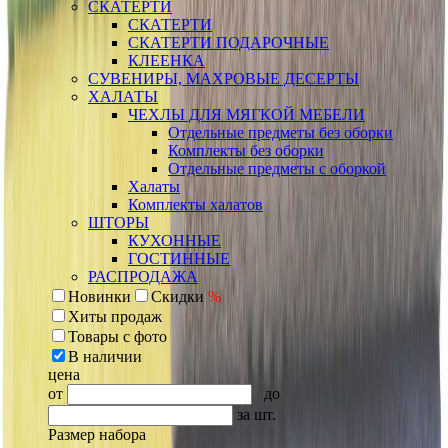
СКАТЕРТИ
СКАТЕРТИ
СКАТЕРТИ ПОДАРОЧНЫЕ
КЛЕЕНКА
СУВЕНИРЫ, МАХРОВЫЕ ДЕСЕРТЫ
ХАЛАТЫ
ЧЕХЛЫ ДЛЯ МЯГКОЙ МЕБЕЛИ
Отдельные предметы без оборки
Комплекты без оборки
Отдельные предметы с оборкой
Халаты
Комплекты халатов
ШТОРЫ
КУХОННЫЕ
ГОСТИННЫЕ
РАСПРОДАЖА
Новинки
Скидки
%
Хиты продаж
Товары с фото
В наличии
цена
от
до
за шт.
Размер набора