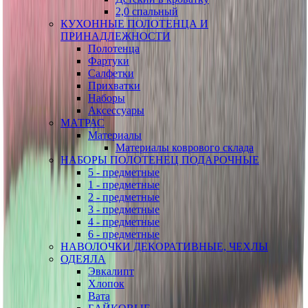
2,0 спальный
КУХОННЫЕ ПОЛОТЕНЦА И
ПРИНАДЛЕЖНОСТИ
Полотенца
Фартуки
Салфетки
Прихватки
Наборы
Аксессуары
МАТРАС
Материалы
Материалы коврового склада
НАБОРЫ ПОЛОТЕНЕЦ ПОДАРОЧНЫЕ
5 - предметные
1 - предметные
2 - предметные
3 - предметные
4 - предметные
6 - предметные
НАВОЛОЧКИ ДЕКОРАТИВНЫЕ, ЧЕХЛЫ
ОДЕЯЛА
Эвкалипт
Хлопок
Вата