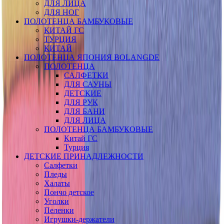
ДЛЯ ЛИЦА
ДЛЯ НОГ
ПОЛОТЕНЦА БАМБУКОВЫЕ
КИТАЙ ГС
ТУРЦИЯ
КИТАЙ
ПОЛОТЕНЦА ЯПОНИЯ BOLANGDE
ПОЛОТЕНЦА
САЛФЕТКИ
ДЛЯ САУНЫ
ДЕТСКИЕ
ДЛЯ РУК
ДЛЯ БАНИ
ДЛЯ ЛИЦА
ПОЛОТЕНЦА БАМБУКОВЫЕ
Китай ГС
Турция
ДЕТСКИЕ ПРИНАДЛЕЖНОСТИ
Салфетки
Пледы
Халаты
Пончо детское
Уголки
Пеленки
Игрушки-держатели