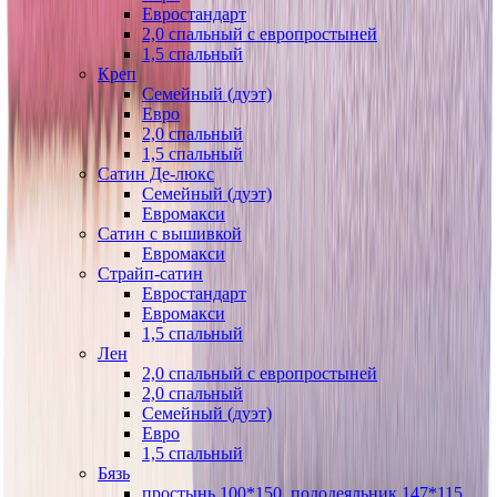
Евростандарт
2,0 спальный с европростыней
1,5 спальный
Креп
Семейный (дуэт)
Евро
2,0 спальный
1,5 спальный
Сатин Де-люкс
Семейный (дуэт)
Евромакси
Сатин с вышивкой
Евромакси
Страйп-сатин
Евростандарт
Евромакси
1,5 спальный
Лен
2,0 спальный с европростыней
2,0 спальный
Семейный (дуэт)
Евро
1,5 спальный
Бязь
простынь 100*150, пододеяльник 147*115,