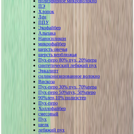
полиэфирное микроволокно
ПЭ
Хлопок
Лен
ППУ
Экофайбер
Альпака
Наносиликон
микрофайбер
шерсть овечья
шерсть верблюжья
Пух-перо 80% пух, 20%пера
синтетический лебяжий пух
Эвкалипт
силиконизированное волокно
Вискоза
Пух-перо 30% пух, 70%пера
Пух-перо 50%пух, 50%перо
90%лен,10% полиэстер
Пух-перо
Холлофайбер
смесовый
Пух
шелк
лебяжий пух