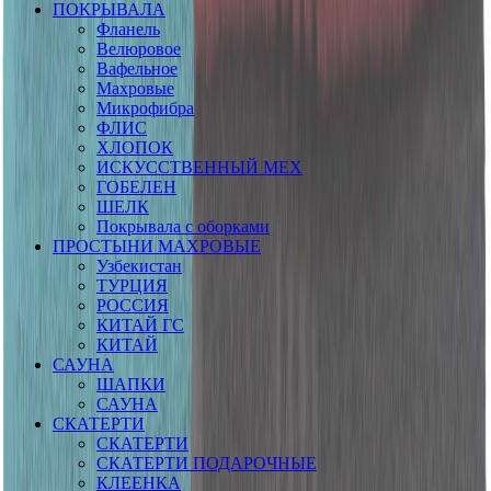
ПОКРЫВАЛА
Фланель
Велюровое
Вафельное
Махровые
Микрофибра
ФЛИС
ХЛОПОК
ИСКУССТВЕННЫЙ МЕХ
ГОБЕЛЕН
ШЕЛК
Покрывала с оборками
ПРОСТЫНИ МАХРОВЫЕ
Узбекистан
ТУРЦИЯ
РОССИЯ
КИТАЙ ГС
КИТАЙ
САУНА
ШАПКИ
САУНА
СКАТЕРТИ
СКАТЕРТИ
СКАТЕРТИ ПОДАРОЧНЫЕ
КЛЕЕНКА