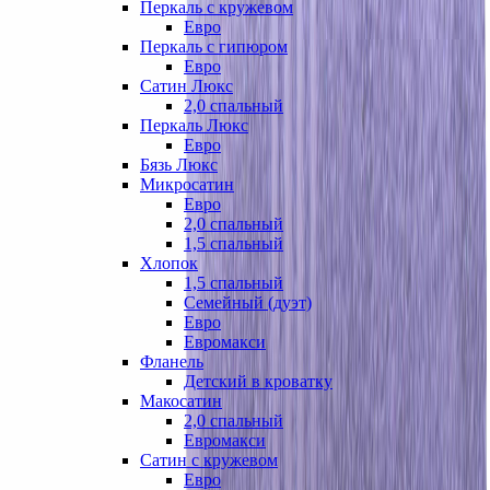
Перкаль с кружевом
Евро
Перкаль с гипюром
Евро
Сатин Люкс
2,0 спальный
Перкаль Люкс
Евро
Бязь Люкс
Микросатин
Евро
2,0 спальный
1,5 спальный
Хлопок
1,5 спальный
Семейный (дуэт)
Евро
Евромакси
Фланель
Детский в кроватку
Макосатин
2,0 спальный
Евромакси
Сатин с кружевом
Евро