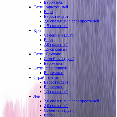
Евромакси
Сатин однотонный
Евро
Евростандарт
2,0 спальный с европростыней
1,5 спальный
Креп
Семейный (дуэт)
Евро
2,0 спальный
1,5 спальный
Сатин Де-люкс
Семейный (дуэт)
Евромакси
Сатин с вышивкой
Евромакси
Страйп-сатин
Евростандарт
Евромакси
1,5 спальный
Лен
2,0 спальный с европростыней
2,0 спальный
Семейный (дуэт)
Евро