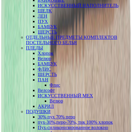
БАЙКОВЫЕ
ИСКУССТВЕННЫЙ НАПОЛНИТЕЛЬ
ШЕЛК
ЛЕН
ПУХ
БАМБУК
ШЕРСТЬ
ОТДЕЛЬНЫЕ ПРЕДМЕТЫ КОМПЛЕКТОВ
ПОСТЕЛЬНОГО БЕЛЬЯ
ПЛЕДЫ
Хлопок
Велюр
БАМБУК
ФЛИС
ШЕРСТЬ
ПАН
Флис
Велсофт
ИСКУССТВЕННЫЙ МЕХ
Велюр
АКРИЛ
ПОДУШКИ
30% пух 70% перо
пух-30%,перо-70%, тик 100% хлопок
Пух-силиконизированное волокно