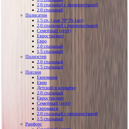
2,0 спальный с европростыней
2,0 спальный
Полисатин
1,5 сп. (.нав 70*70-1шт)
2,0 спальный с европростыней
Семейный (дуэт)
Евростандарт
Евро
2,0 спальный
1,5 спальный
Полиэстер
2,0 спальный
1,5 спальный
Поплин
Евромини
Евро
Детский в кроватку
2,0 спальный
Евростандарт
Семейный (дуэт)
Евромакси
2,0 спальный с европростыней
1,5 спальный
Ранфорс