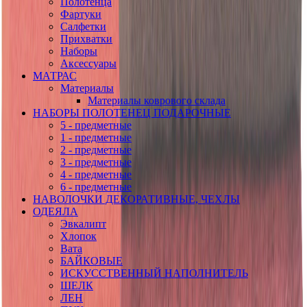
Полотенца
Фартуки
Салфетки
Прихватки
Наборы
Аксессуары
МАТРАС
Материалы
Материалы коврового склада
НАБОРЫ ПОЛОТЕНЕЦ ПОДАРОЧНЫЕ
5 - предметные
1 - предметные
2 - предметные
3 - предметные
4 - предметные
6 - предметные
НАВОЛОЧКИ ДЕКОРАТИВНЫЕ, ЧЕХЛЫ
ОДЕЯЛА
Эвкалипт
Хлопок
Вата
БАЙКОВЫЕ
ИСКУССТВЕННЫЙ НАПОЛНИТЕЛЬ
ШЕЛК
ЛЕН