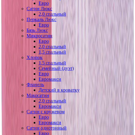
Евро
Сатин Люкс
2,0 спальный
Перкаль Люкс
Евро
Бязь Люкс
Микросатин
Евро
2,0 спальный
1,5 спальный
Хлопок
1,5 спальный
Семейный (дуэт)
Евро
Евромакси
Фланель
Детский в кроватку
Макосатин
2,0 спальный
Евромакси
Сатин с кружевом
Евро
Евромакси
Сатин однотонный
Евро