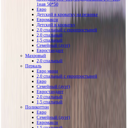
1нав 50*50
Евро
Детский в кроватку на резинке
Евромакси
Детский в кроватку
2,0 спальный с европростыней
2,0 спальный
1,5 спальный
Семейный (дуэт)
Евростандарт
Махровый
2,0 спальный
Перкаль
Евро мини
2,0 спальный с европростыней
Евро
Семейный (дуэт)
Евростандарт
2,0 спальный
1,5 спальный
Поликоттон
Евро
Семейный (дуэт)
Евромакси
1,5 спальный