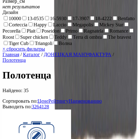
Размер_см
нет результатов
Дизайн
10000
13-0535
16-5930
17-3907
18-4222
Benfatto
Corteccia
Happy
Laccio
Megapolis
Mickey Star
Pecorella
Plait
Poseidon
Primo
Ragnatela
Romance
Roost
Super chicken
Teddy
Terra di ombra
The bravest
Tiger Cub
Triangoli
Волна
×
сбросить фильтры
Главная
/
Каталог
/
ДОНЕЦКАЯ МАНУФАКТУРА
/
Полотенца
Полотенца
Найдено: 35
Сортировать по:
Цене
Рейтингу
Наименованию
Выводить по:
32
64
128