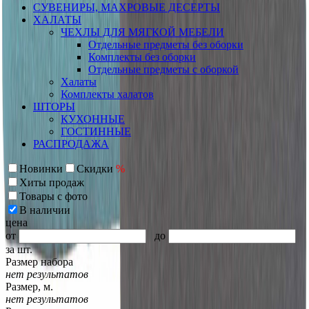
СУВЕНИРЫ, МАХРОВЫЕ ДЕСЕРТЫ
ХАЛАТЫ
ЧЕХЛЫ ДЛЯ МЯГКОЙ МЕБЕЛИ
Отдельные предметы без оборки
Комплекты без оборки
Отдельные предметы с оборкой
Халаты
Комплекты халатов
ШТОРЫ
КУХОННЫЕ
ГОСТИННЫЕ
РАСПРОДАЖА
Новинки
Скидки
%
Хиты продаж
Товары с фото
В наличии
цена
от
до
за шт.
Размер набора
нет результатов
Размер, м.
нет результатов