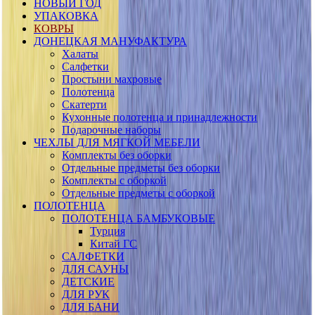
НОВЫЙ ГОД
УПАКОВКА
КОВРЫ
ДОНЕЦКАЯ МАНУФАКТУРА
Халаты
Салфетки
Простыни махровые
Полотенца
Скатерти
Кухонные полотенца и принадлежности
Подарочные наборы
ЧЕХЛЫ ДЛЯ МЯГКОЙ МЕБЕЛИ
Комплекты без оборки
Отдельные предметы без оборки
Комплекты с оборкой
Отдельные предметы с оборкой
ПОЛОТЕНЦА
ПОЛОТЕНЦА БАМБУКОВЫЕ
Турция
Китай ГС
САЛФЕТКИ
ДЛЯ САУНЫ
ДЕТСКИЕ
ДЛЯ РУК
ДЛЯ БАНИ