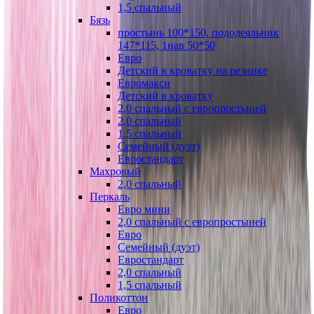
1,5 спальный
Бязь
простынь 100*150, пододеяльник
147*115, 1нав 50*50
Евро
Детский в кроватку на резинке
Евромакси
Детский в кроватку
2,0 спальный с европростыней
2,0 спальный
1,5 спальный
Семейный (дуэт)
Евростандарт
Махровый
2,0 спальный
Перкаль
Евро мини
2,0 спальный с европростыней
Евро
Семейный (дуэт)
Евростандарт
2,0 спальный
1,5 спальный
Поликоттон
Евро