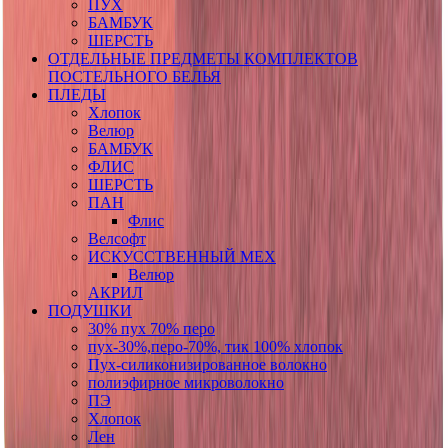
ПУХ
БАМБУК
ШЕРСТЬ
ОТДЕЛЬНЫЕ ПРЕДМЕТЫ КОМПЛЕКТОВ
ПОСТЕЛЬНОГО БЕЛЬЯ
ПЛЕДЫ
Хлопок
Велюр
БАМБУК
ФЛИС
ШЕРСТЬ
ПАН
Флис
Велсофт
ИСКУССТВЕННЫЙ МЕХ
Велюр
АКРИЛ
ПОДУШКИ
30% пух 70% перо
пух-30%,перо-70%, тик 100% хлопок
Пух-силиконизированное волокно
полиэфирное микроволокно
ПЭ
Хлопок
Лен