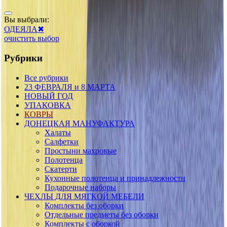
Вы выбрали:
ОДЕЯЛА
✖
очистить выбор
Рубрики
Все рубрики
23 ФЕВРАЛЯ и 8 МАРТА
НОВЫЙ ГОД
УПАКОВКА
КОВРЫ
ДОНЕЦКАЯ МАНУФАКТУРА
Халаты
Салфетки
Простыни махровые
Полотенца
Скатерти
Кухонные полотенца и принадлежности
Подарочные наборы
ЧЕХЛЫ ДЛЯ МЯГКОЙ МЕБЕЛИ
Комплекты без оборки
Отдельные предметы без оборки
Комплекты с оборкой