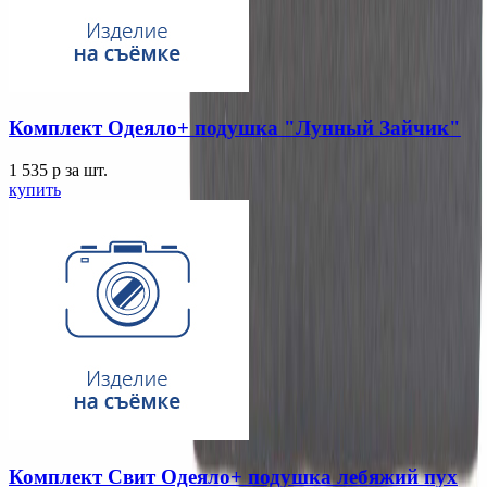
Комплект Одеяло+ подушка "Лунный Зайчик"
1 535
p
за шт.
купить
Комплект Свит Одеяло+ подушка лебяжий пух