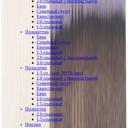
2,0 спальный с европростыней
Евро
Семейный (дуэт)
Евростандарт
2,0 спальный
1,5 спальный
Поликоттон
Евро
Семейный (дуэт)
Евромакси
1,5 спальный
2,0 спальный с европростыней
2,0 спальный
Полисатин
1,5 сп. (.нав 70*70-1шт)
2,0 спальный с европростыней
Семейный (дуэт)
Евростандарт
Евро
2,0 спальный
1,5 спальный
Полиэстер
2,0 спальный
1,5 спальный
Поплин