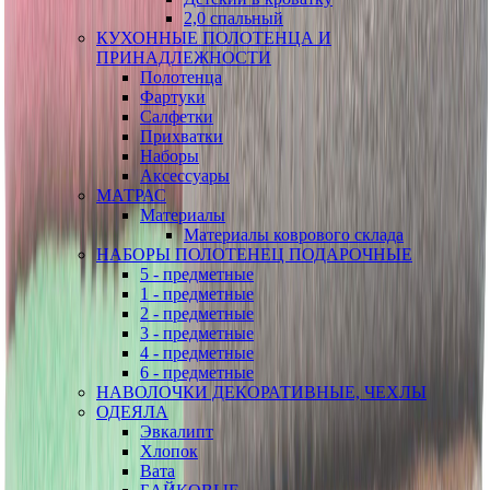
2,0 спальный
КУХОННЫЕ ПОЛОТЕНЦА И
ПРИНАДЛЕЖНОСТИ
Полотенца
Фартуки
Салфетки
Прихватки
Наборы
Аксессуары
МАТРАС
Материалы
Материалы коврового склада
НАБОРЫ ПОЛОТЕНЕЦ ПОДАРОЧНЫЕ
5 - предметные
1 - предметные
2 - предметные
3 - предметные
4 - предметные
6 - предметные
НАВОЛОЧКИ ДЕКОРАТИВНЫЕ, ЧЕХЛЫ
ОДЕЯЛА
Эвкалипт
Хлопок
Вата