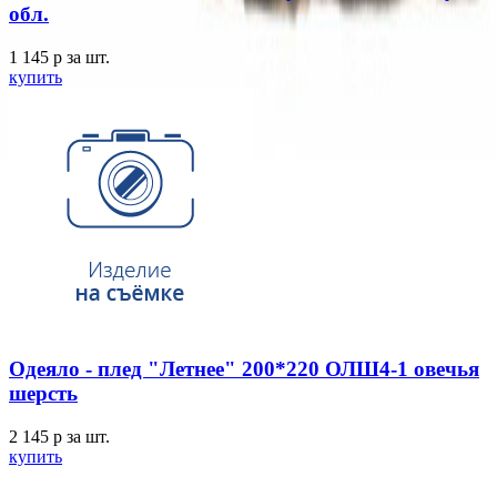
обл.
1 145
p
за шт.
купить
Одеяло - плед "Летнее" 200*220 ОЛШ4-1 овечья
шерсть
2 145
p
за шт.
купить