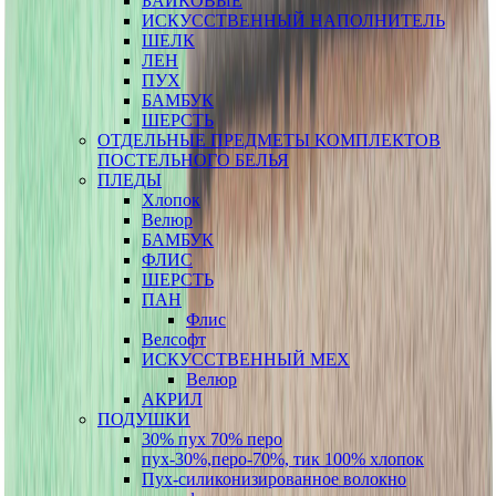
БАЙКОВЫЕ
ИСКУССТВЕННЫЙ НАПОЛНИТЕЛЬ
ШЕЛК
ЛЕН
ПУХ
БАМБУК
ШЕРСТЬ
ОТДЕЛЬНЫЕ ПРЕДМЕТЫ КОМПЛЕКТОВ
ПОСТЕЛЬНОГО БЕЛЬЯ
ПЛЕДЫ
Хлопок
Велюр
БАМБУК
ФЛИС
ШЕРСТЬ
ПАН
Флис
Велсофт
ИСКУССТВЕННЫЙ МЕХ
Велюр
АКРИЛ
ПОДУШКИ
30% пух 70% перо
пух-30%,перо-70%, тик 100% хлопок
Пух-силиконизированное волокно