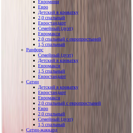
Евромини
Евро
Детский в кроватку
2,0 спальный
Евростандарт
Семейный (дуэт)
Евромакси
2,0 спальный с европростыней
1,5 спальный
Ранфорс
Семейный (дуэт)
Детский в кроватку
Евромакси
1,5 спальный
Евростандарт
Сатин
Детский в кроватку
Евростандарт
Евромакси
2,0 спальный с европростыней
Евро
2,0 спальный
Семейный (дуэт)
1,5 спальный
Сатин-жаккард