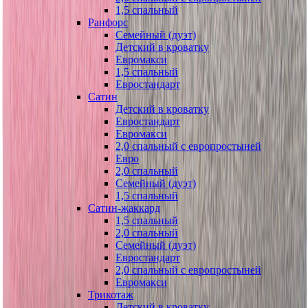
1,5 спальный
Ранфорс
Семейный (дуэт)
Детский в кроватку
Евромакси
1,5 спальный
Евростандарт
Сатин
Детский в кроватку
Евростандарт
Евромакси
2,0 спальный с европростыней
Евро
2,0 спальный
Семейный (дуэт)
1,5 спальный
Сатин-жаккард
1,5 спальный
2,0 спальный
Семейный (дуэт)
Евростандарт
2,0 спальный с европростыней
Евромакси
Трикотаж
Детский в кроватку