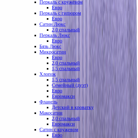
Перкаль с кружевом
Евро
Перкаль с гипюром
Евро
Сатин Люкс
2,0 спальный
Перкаль Люкс
Евро
Бязь Люкс
Микросатин
Евро
2,0 спальный
1,5 спальный
Хлопок
1,5 спальный
Семейный (дуэт)
Евро
Евромакси
Фланель
Детский в кроватку
Макосатин
2,0 спальный
Евромакси
Сатин с кружевом
Евро