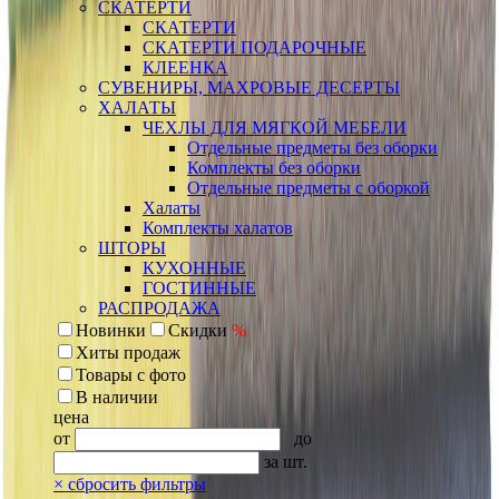
СКАТЕРТИ
СКАТЕРТИ
СКАТЕРТИ ПОДАРОЧНЫЕ
КЛЕЕНКА
СУВЕНИРЫ, МАХРОВЫЕ ДЕСЕРТЫ
ХАЛАТЫ
ЧЕХЛЫ ДЛЯ МЯГКОЙ МЕБЕЛИ
Отдельные предметы без оборки
Комплекты без оборки
Отдельные предметы с оборкой
Халаты
Комплекты халатов
ШТОРЫ
КУХОННЫЕ
ГОСТИННЫЕ
РАСПРОДАЖА
Новинки
Скидки
%
Хиты продаж
Товары с фото
В наличии
цена
от
до
за шт.
×
сбросить фильтры