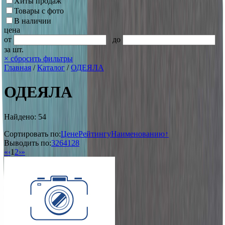
Хиты продаж
Товары с фото
В наличии
цена
от
до
за шт.
×
сбросить фильтры
Главная
/
Каталог
/
ОДЕЯЛА
ОДЕЯЛА
Найдено: 54
Сортировать по:
Цене
Рейтингу
Наименованию↑
Выводить по:
32
64
128
«
‹
1
2
›
»