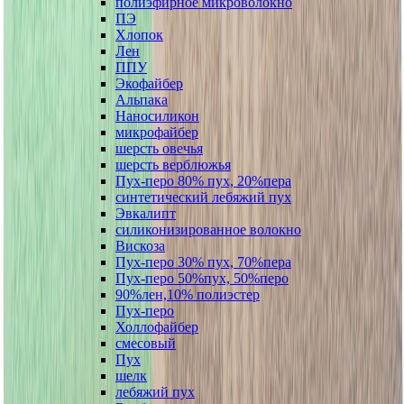
полиэфирное микроволокно
ПЭ
Хлопок
Лен
ППУ
Экофайбер
Альпака
Наносиликон
микрофайбер
шерсть овечья
шерсть верблюжья
Пух-перо 80% пух, 20%пера
синтетический лебяжий пух
Эвкалипт
силиконизированное волокно
Вискоза
Пух-перо 30% пух, 70%пера
Пух-перо 50%пух, 50%перо
90%лен,10% полиэстер
Пух-перо
Холлофайбер
смесовый
Пух
шелк
лебяжий пух