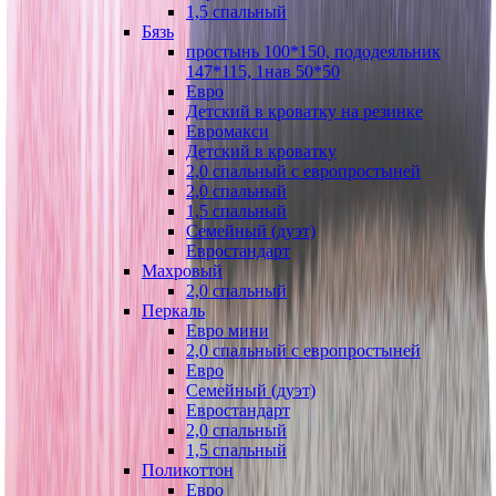
1,5 спальный
Бязь
простынь 100*150, пододеяльник
147*115, 1нав 50*50
Евро
Детский в кроватку на резинке
Евромакси
Детский в кроватку
2,0 спальный с европростыней
2,0 спальный
1,5 спальный
Семейный (дуэт)
Евростандарт
Махровый
2,0 спальный
Перкаль
Евро мини
2,0 спальный с европростыней
Евро
Семейный (дуэт)
Евростандарт
2,0 спальный
1,5 спальный
Поликоттон
Евро