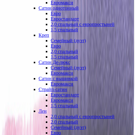
Евромакси
Сатин однотонный
Евро
Евростандарт
2,0 спальный с европростыней
1,5 спальный
Креп
Семейный (дуэт)
Евро
2,0 спальный
1,5 спальный
Сатин Де-люкс
Семейный (дуэт)
Евромакси
Сатин с вышивкой
Евромакси
Страйп-сатин
Евростандарт
Евромакси
1,5 спальный
Лен
2,0 спальный с европростыней
2,0 спальный
Семейный (дуэт)
Евро