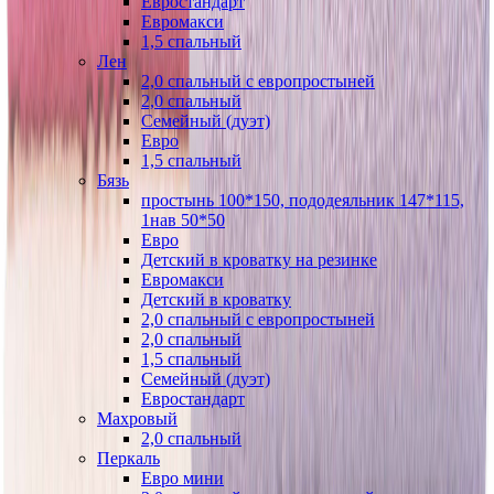
Евростандарт
Евромакси
1,5 спальный
Лен
2,0 спальный с европростыней
2,0 спальный
Семейный (дуэт)
Евро
1,5 спальный
Бязь
простынь 100*150, пододеяльник 147*115,
1нав 50*50
Евро
Детский в кроватку на резинке
Евромакси
Детский в кроватку
2,0 спальный с европростыней
2,0 спальный
1,5 спальный
Семейный (дуэт)
Евростандарт
Махровый
2,0 спальный
Перкаль
Евро мини