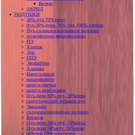
Велюр
АКРИЛ
ПОДУШКИ
30% пух 70% перо
пух-30%,перо-70%, тик 100% хлопок
Пух-силиконизированное волокно
полиэфирное микроволокно
ПЭ
Хлопок
Лен
ППУ
Экофайбер
Альпака
Наносиликон
микрофайбер
шерсть овечья
шерсть верблюжья
Пух-перо 80% пух, 20%пера
синтетический лебяжий пух
Эвкалипт
силиконизированное волокно
Вискоза
Пух-перо 30% пух, 70%пера
Пух-перо 50%пух, 50%перо
90%лен,10% полиэстер