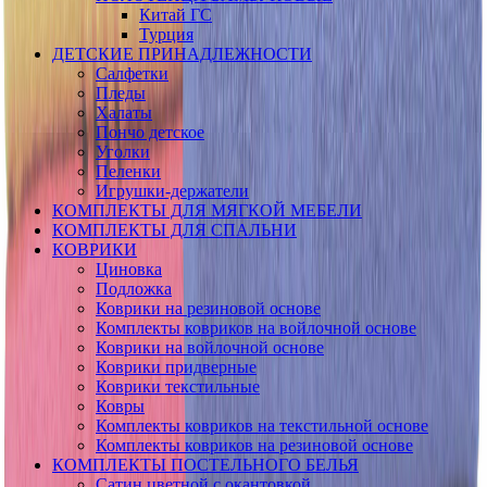
Китай ГС
Турция
ДЕТСКИЕ ПРИНАДЛЕЖНОСТИ
Салфетки
Пледы
Халаты
Пончо детское
Уголки
Пеленки
Игрушки-держатели
КОМПЛЕКТЫ ДЛЯ МЯГКОЙ МЕБЕЛИ
КОМПЛЕКТЫ ДЛЯ СПАЛЬНИ
КОВРИКИ
Циновка
Подложка
Коврики на резиновой основе
Комплекты ковриков на войлочной основе
Коврики на войлочной основе
Коврики придверные
Коврики текстильные
Ковры
Комплекты ковриков на текстильной основе
Комплекты ковриков на резиновой основе
КОМПЛЕКТЫ ПОСТЕЛЬНОГО БЕЛЬЯ
Сатин цветной с окантовкой