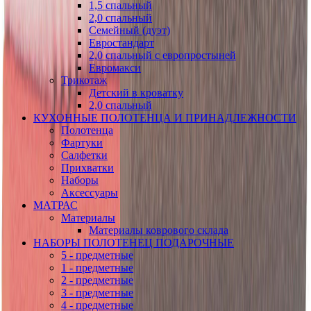
1,5 спальный
2,0 спальный
Семейный (дуэт)
Евростандарт
2,0 спальный с европростыней
Евромакси
Трикотаж
Детский в кроватку
2,0 спальный
КУХОННЫЕ ПОЛОТЕНЦА И ПРИНАДЛЕЖНОСТИ
Полотенца
Фартуки
Салфетки
Прихватки
Наборы
Аксессуары
МАТРАС
Материалы
Материалы коврового склада
НАБОРЫ ПОЛОТЕНЕЦ ПОДАРОЧНЫЕ
5 - предметные
1 - предметные
2 - предметные
3 - предметные
4 - предметные