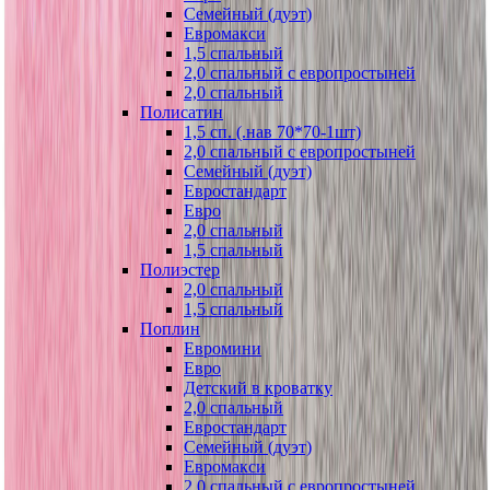
Семейный (дуэт)
Евромакси
1,5 спальный
2,0 спальный с европростыней
2,0 спальный
Полисатин
1,5 сп. (.нав 70*70-1шт)
2,0 спальный с европростыней
Семейный (дуэт)
Евростандарт
Евро
2,0 спальный
1,5 спальный
Полиэстер
2,0 спальный
1,5 спальный
Поплин
Евромини
Евро
Детский в кроватку
2,0 спальный
Евростандарт
Семейный (дуэт)
Евромакси
2,0 спальный с европростыней