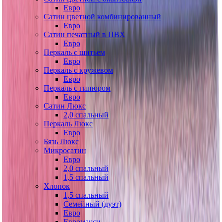
Евро
Сатин цветной комбинированный
Евро
Сатин печатный в ПВХ
Евро
Перкаль с шитьем
Евро
Перкаль с кружевом
Евро
Перкаль с гипюром
Евро
Сатин Люкс
2,0 спальный
Перкаль Люкс
Евро
Бязь Люкс
Микросатин
Евро
2,0 спальный
1,5 спальный
Хлопок
1,5 спальный
Семейный (дуэт)
Евро
Евромакси