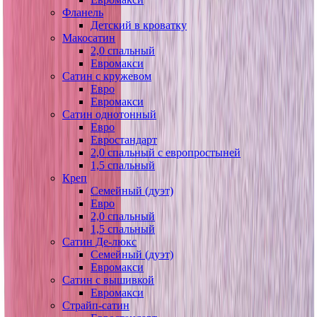
Фланель
Детский в кроватку
Макосатин
2,0 спальный
Евромакси
Сатин с кружевом
Евро
Евромакси
Сатин однотонный
Евро
Евростандарт
2,0 спальный с европростыней
1,5 спальный
Креп
Семейный (дуэт)
Евро
2,0 спальный
1,5 спальный
Сатин Де-люкс
Семейный (дуэт)
Евромакси
Сатин с вышивкой
Евромакси
Страйп-сатин