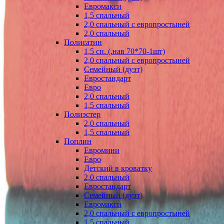
Евромакси
1,5 спальный
2,0 спальный с европростыней
2,0 спальный
Полисатин
1,5 сп. (.нав 70*70-1шт)
2,0 спальный с европростыней
Семейный (дуэт)
Евростандарт
Евро
2,0 спальный
1,5 спальный
Полиэстер
2,0 спальный
1,5 спальный
Поплин
Евромини
Евро
Детский в кроватку
2,0 спальный
Евростандарт
Семейный (дуэт)
Евромакси
2,0 спальный с европростыней
1,5 спальный