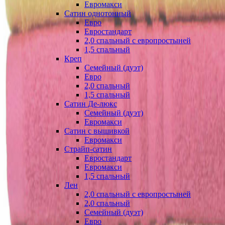
Евромакси
Сатин однотонный
Евро
Евростандарт
2,0 спальный с европростыней
1,5 спальный
Креп
Семейный (дуэт)
Евро
2,0 спальный
1,5 спальный
Сатин Де-люкс
Семейный (дуэт)
Евромакси
Сатин с вышивкой
Евромакси
Страйп-сатин
Евростандарт
Евромакси
1,5 спальный
Лен
2,0 спальный с европростыней
2,0 спальный
Семейный (дуэт)
Евро