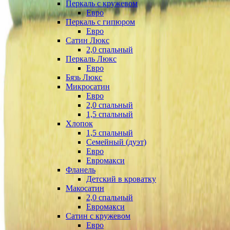
Перкаль с кружевом
Евро
Перкаль с гипюром
Евро
Сатин Люкс
2,0 спальный
Перкаль Люкс
Евро
Бязь Люкс
Микросатин
Евро
2,0 спальный
1,5 спальный
Хлопок
1,5 спальный
Семейный (дуэт)
Евро
Евромакси
Фланель
Детский в кроватку
Макосатин
2,0 спальный
Евромакси
Сатин с кружевом
Евро