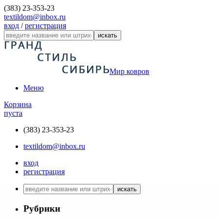
(383) 23-353-23
textildom@inbox.ru
вход
/
регистрация
искать
Мир ковров
Меню
Корзина
пуста
(383) 23-353-23
textildom@inbox.ru
вход
регистрация
искать
Рубрики