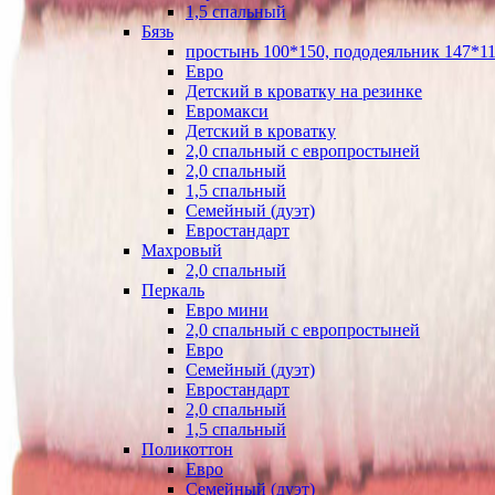
1,5 спальный
Бязь
простынь 100*150, пододеяльник 147*11
Евро
Детский в кроватку на резинке
Евромакси
Детский в кроватку
2,0 спальный с европростыней
2,0 спальный
1,5 спальный
Семейный (дуэт)
Евростандарт
Махровый
2,0 спальный
Перкаль
Евро мини
2,0 спальный с европростыней
Евро
Семейный (дуэт)
Евростандарт
2,0 спальный
1,5 спальный
Поликоттон
Евро
Семейный (дуэт)