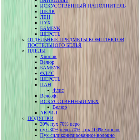
БАЙКОВЫЕ
ИСКУССТВЕННЫЙ НАПОЛНИТЕЛЬ
ШЕЛК
ЛЕН
ПУХ
БАМБУК
ШЕРСТЬ
ОТДЕЛЬНЫЕ ПРЕДМЕТЫ КОМПЛЕКТОВ
ПОСТЕЛЬНОГО БЕЛЬЯ
ПЛЕДЫ
Хлопок
Велюр
БАМБУК
ФЛИС
ШЕРСТЬ
ПАН
Флис
Велсофт
ИСКУССТВЕННЫЙ МЕХ
Велюр
АКРИЛ
ПОДУШКИ
30% пух 70% перо
пух-30%,перо-70%, тик 100% хлопок
Пух-силиконизированное волокно