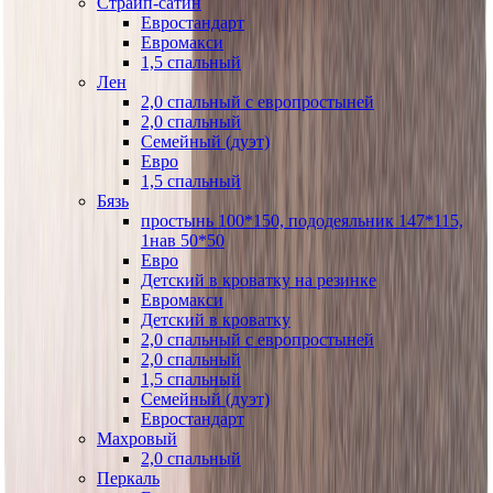
Страйп-сатин
Евростандарт
Евромакси
1,5 спальный
Лен
2,0 спальный с европростыней
2,0 спальный
Семейный (дуэт)
Евро
1,5 спальный
Бязь
простынь 100*150, пододеяльник 147*115,
1нав 50*50
Евро
Детский в кроватку на резинке
Евромакси
Детский в кроватку
2,0 спальный с европростыней
2,0 спальный
1,5 спальный
Семейный (дуэт)
Евростандарт
Махровый
2,0 спальный
Перкаль