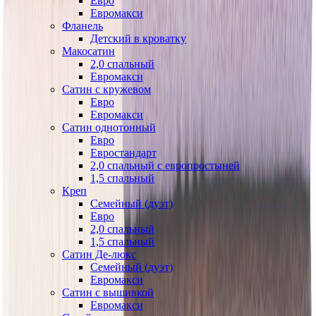
Евро
Евромакси
Фланель
Детский в кроватку
Макосатин
2,0 спальный
Евромакси
Сатин с кружевом
Евро
Евромакси
Сатин однотонный
Евро
Евростандарт
2,0 спальный с европростыней
1,5 спальный
Креп
Семейный (дуэт)
Евро
2,0 спальный
1,5 спальный
Сатин Де-люкс
Семейный (дуэт)
Евромакси
Сатин с вышивкой
Евромакси