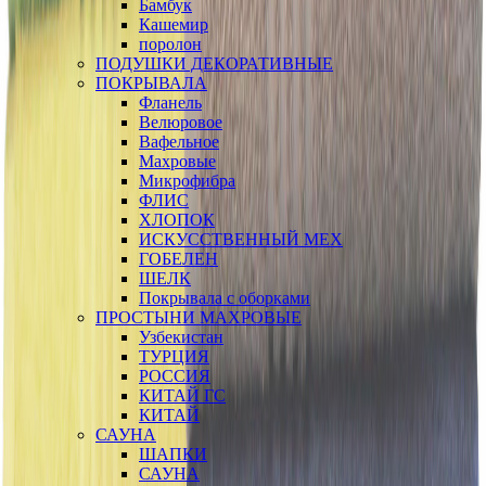
Бамбук
Кашемир
поролон
ПОДУШКИ ДЕКОРАТИВНЫЕ
ПОКРЫВАЛА
Фланель
Велюровое
Вафельное
Махровые
Микрофибра
ФЛИС
ХЛОПОК
ИСКУССТВЕННЫЙ МЕХ
ГОБЕЛЕН
ШЕЛК
Покрывала с оборками
ПРОСТЫНИ МАХРОВЫЕ
Узбекистан
ТУРЦИЯ
РОССИЯ
КИТАЙ ГС
КИТАЙ
САУНА
ШАПКИ
САУНА