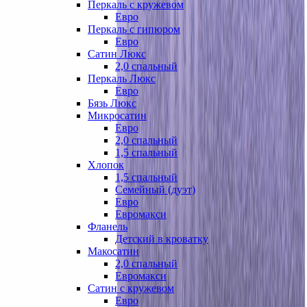
Перкаль с кружевом
Евро
Перкаль с гипюром
Евро
Сатин Люкс
2,0 спальный
Перкаль Люкс
Евро
Бязь Люкс
Микросатин
Евро
2,0 спальный
1,5 спальный
Хлопок
1,5 спальный
Семейный (дуэт)
Евро
Евромакси
Фланель
Детский в кроватку
Макосатин
2,0 спальный
Евромакси
Сатин с кружевом
Евро