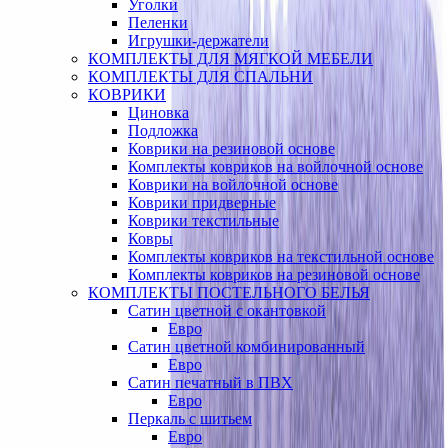
Уголки
Пеленки
Игрушки-держатели
КОМПЛЕКТЫ ДЛЯ МЯГКОЙ МЕБЕЛИ
КОМПЛЕКТЫ ДЛЯ СПАЛЬНИ
КОВРИКИ
Циновка
Подложка
Коврики на резиновой основе
Комплекты ковриков на войлочной основе
Коврики на войлочной основе
Коврики придверные
Коврики текстильные
Ковры
Комплекты ковриков на текстильной основе
Комплекты ковриков на резиновой основе
КОМПЛЕКТЫ ПОСТЕЛЬНОГО БЕЛЬЯ
Сатин цветной с окантовкой
Евро
Сатин цветной комбинированный
Евро
Сатин печатный в ПВХ
Евро
Перкаль с шитьем
Евро