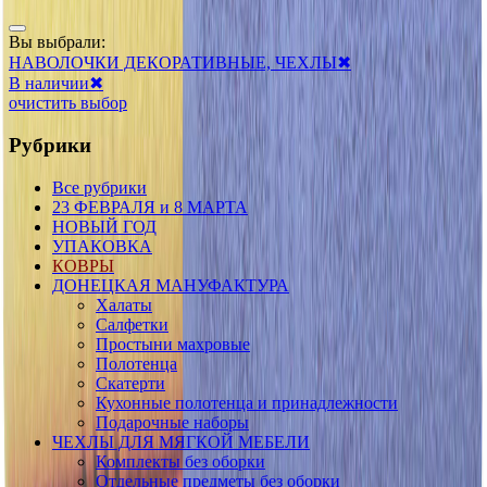
Вы выбрали:
НАВОЛОЧКИ ДЕКОРАТИВНЫЕ, ЧЕХЛЫ
✖
В наличии
✖
очистить выбор
Рубрики
Все рубрики
23 ФЕВРАЛЯ и 8 МАРТА
НОВЫЙ ГОД
УПАКОВКА
КОВРЫ
ДОНЕЦКАЯ МАНУФАКТУРА
Халаты
Салфетки
Простыни махровые
Полотенца
Скатерти
Кухонные полотенца и принадлежности
Подарочные наборы
ЧЕХЛЫ ДЛЯ МЯГКОЙ МЕБЕЛИ
Комплекты без оборки
Отдельные предметы без оборки