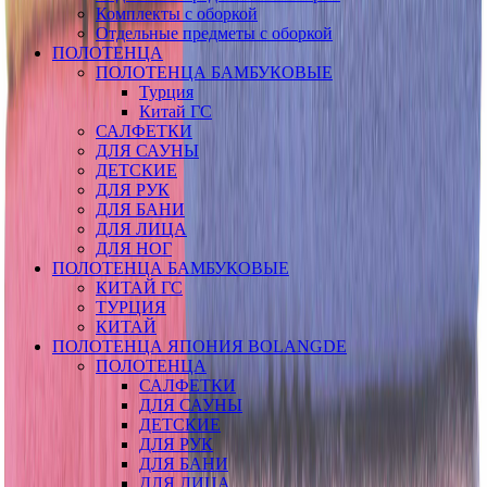
Комплекты с оборкой
Отдельные предметы с оборкой
ПОЛОТЕНЦА
ПОЛОТЕНЦА БАМБУКОВЫЕ
Турция
Китай ГС
САЛФЕТКИ
ДЛЯ САУНЫ
ДЕТСКИЕ
ДЛЯ РУК
ДЛЯ БАНИ
ДЛЯ ЛИЦА
ДЛЯ НОГ
ПОЛОТЕНЦА БАМБУКОВЫЕ
КИТАЙ ГС
ТУРЦИЯ
КИТАЙ
ПОЛОТЕНЦА ЯПОНИЯ BOLANGDE
ПОЛОТЕНЦА
САЛФЕТКИ
ДЛЯ САУНЫ
ДЕТСКИЕ
ДЛЯ РУК
ДЛЯ БАНИ
ДЛЯ ЛИЦА