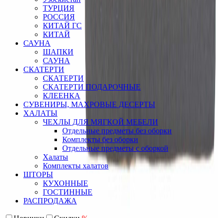
ТУРЦИЯ
РОССИЯ
КИТАЙ ГС
КИТАЙ
САУНА
ШАПКИ
САУНА
СКАТЕРТИ
СКАТЕРТИ
СКАТЕРТИ ПОДАРОЧНЫЕ
КЛЕЕНКА
СУВЕНИРЫ, МАХРОВЫЕ ДЕСЕРТЫ
ХАЛАТЫ
ЧЕХЛЫ ДЛЯ МЯГКОЙ МЕБЕЛИ
Отдельные предметы без оборки
Комплекты без оборки
Отдельные предметы с оборкой
Халаты
Комплекты халатов
ШТОРЫ
КУХОННЫЕ
ГОСТИННЫЕ
РАСПРОДАЖА