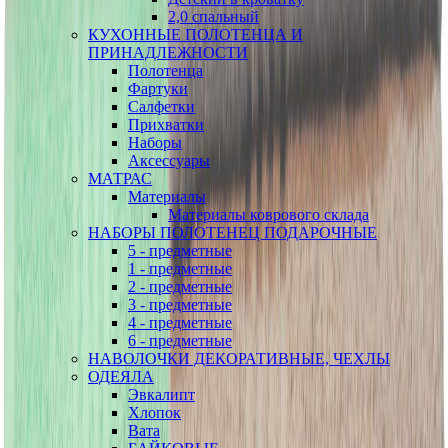
2,0 спальный
КУХОННЫЕ ПОЛОТЕНЦА И
ПРИНАДЛЕЖНОСТИ
Полотенца
Фартуки
Салфетки
Прихватки
Наборы
Аксессуары
МАТРАС
Материалы
Материалы коврового склада
НАБОРЫ ПОЛОТЕНЕЦ ПОДАРОЧНЫЕ
5 - предметные
1 - предметные
2 - предметные
3 - предметные
4 - предметные
6 - предметные
НАВОЛОЧКИ ДЕКОРАТИВНЫЕ, ЧЕХЛЫ
ОДЕЯЛА
Эвкалипт
Хлопок
Вата