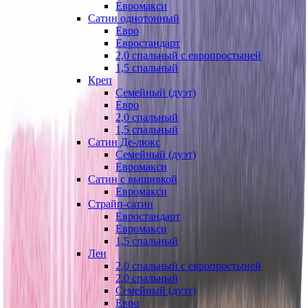
Евромакси
Сатин однотонный
Евро
Евростандарт
2,0 спальный с европростыней
1,5 спальный
Креп
Семейный (дуэт)
Евро
2,0 спальный
1,5 спальный
Сатин Де-люкс
Семейный (дуэт)
Евромакси
Сатин с вышивкой
Евромакси
Страйп-сатин
Евростандарт
Евромакси
1,5 спальный
Лен
2,0 спальный с европростыней
2,0 спальный
Семейный (дуэт)
Евро