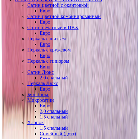
Сатин цветной с окантовкой
Евро
Сатин цветной комбинированный
Евро
Сатин печатный в ПВХ
Евро
Перкаль с шитьем
Евро
Перкаль с кружевом
Евро
Перкаль с гипюром
Евро
Сатин Люкс
2,0 спальный
Перкаль Люкс
Евро
Бязь Люкс
Микросатин
Евро
2,0 спальный
1,5 спальный
Хлопок
1,5 спальный
Семейный (дуэт)