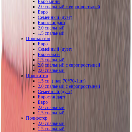
Евро мини
2,0 спальный с европростыней
Евро
Семейный (дуэт)
Евростандарт
2,0 спальный
1,5 спальный
Поликоттон
Евро
Семейный (дуэт)
Евромакси
1,5 спальный
2,0 спальный с европростыней
2,0 спальный
Полисатин
1,5 сп. (.нав 70*70-1шт)
2,0 спальный с европростыней
Семейный (дуэт)
Евростандарт
Евро
2,0 спальный
1,5 спальный
Полиэстер
2,0 спальный
1,5 спальный