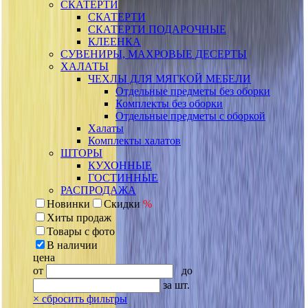
СКАТЕРТИ
СКАТЕРТИ
СКАТЕРТИ ПОДАРОЧНЫЕ
КЛЕЕНКА
СУВЕНИРЫ, МАХРОВЫЕ ДЕСЕРТЫ
ХАЛАТЫ
ЧЕХЛЫ ДЛЯ МЯГКОЙ МЕБЕЛИ
Отдельные предметы без оборки
Комплекты без оборки
Отдельные предметы с оборкой
Халаты
Комплекты халатов
ШТОРЫ
КУХОННЫЕ
ГОСТИННЫЕ
РАСПРОДАЖА
Новинки
Скидки
%
Хиты продаж
Товары с фото
В наличии
цена
от
до
за шт.
×
сбросить фильтры