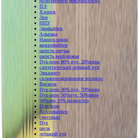
полиэфирное микроволокно
ПЭ
Хлопок
Лен
ППУ
Экофайбер
Альпака
Наносиликон
микрофайбер
шерсть овечья
шерсть верблюжья
Пух-перо 80% пух, 20%пера
синтетический лебяжий пух
Эвкалипт
силиконизированное волокно
Вискоза
Пух-перо 30% пух, 70%пера
Пух-перо 50%пух, 50%перо
90%лен,10% полиэстер
Пух-перо
Холлофайбер
смесовый
Пух
шелк
лебяжий пух