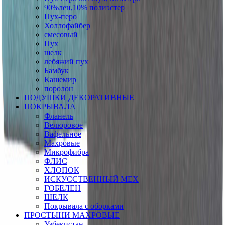
90%лен,10% полиэстер
Пух-перо
Холлофайбер
смесовый
Пух
шелк
лебяжий пух
Бамбук
Кашемир
поролон
ПОДУШКИ ДЕКОРАТИВНЫЕ
ПОКРЫВАЛА
Фланель
Велюровое
Вафельное
Махровые
Микрофибра
ФЛИС
ХЛОПОК
ИСКУССТВЕННЫЙ МЕХ
ГОБЕЛЕН
ШЕЛК
Покрывала с оборками
ПРОСТЫНИ МАХРОВЫЕ
Узбекистан