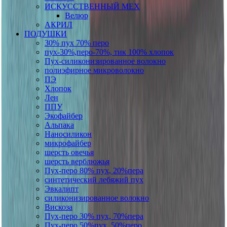
ИСКУССТВЕННЫЙ МЕХ
Велюр
АКРИЛ
ПОДУШКИ
30% пух 70% перо
пух-30%,перо-70%, тик 100% хлопок
Пух-силиконизированное волокно
полиэфирное микроволокно
ПЭ
Хлопок
Лен
ППУ
Экофайбер
Альпака
Наносиликон
микрофайбер
шерсть овечья
шерсть верблюжья
Пух-перо 80% пух, 20%пера
синтетический лебяжий пух
Эвкалипт
силиконизированное волокно
Вискоза
Пух-перо 30% пух, 70%пера
Пух-перо 50%пух, 50%перо