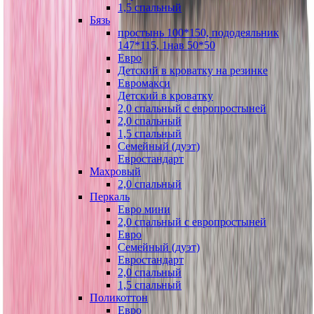
1,5 спальный
Бязь
простынь 100*150, пододеяльник
147*115, 1нав 50*50
Евро
Детский в кроватку на резинке
Евромакси
Детский в кроватку
2,0 спальный с европростыней
2,0 спальный
1,5 спальный
Семейный (дуэт)
Евростандарт
Махровый
2,0 спальный
Перкаль
Евро мини
2,0 спальный с европростыней
Евро
Семейный (дуэт)
Евростандарт
2,0 спальный
1,5 спальный
Поликоттон
Евро