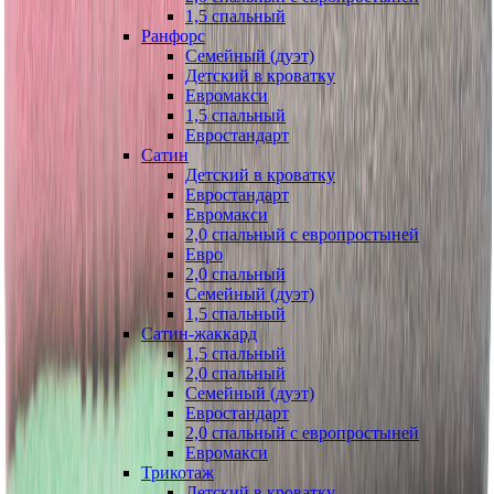
1,5 спальный
Ранфорс
Семейный (дуэт)
Детский в кроватку
Евромакси
1,5 спальный
Евростандарт
Сатин
Детский в кроватку
Евростандарт
Евромакси
2,0 спальный с европростыней
Евро
2,0 спальный
Семейный (дуэт)
1,5 спальный
Сатин-жаккард
1,5 спальный
2,0 спальный
Семейный (дуэт)
Евростандарт
2,0 спальный с европростыней
Евромакси
Трикотаж
Детский в кроватку