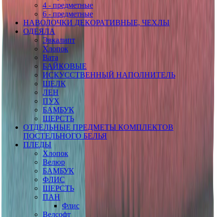
4 - предметные
6 - предметные
НАВОЛОЧКИ ДЕКОРАТИВНЫЕ, ЧЕХЛЫ
ОДЕЯЛА
Эвкалипт
Хлопок
Вата
БАЙКОВЫЕ
ИСКУССТВЕННЫЙ НАПОЛНИТЕЛЬ
ШЕЛК
ЛЕН
ПУХ
БАМБУК
ШЕРСТЬ
ОТДЕЛЬНЫЕ ПРЕДМЕТЫ КОМПЛЕКТОВ
ПОСТЕЛЬНОГО БЕЛЬЯ
ПЛЕДЫ
Хлопок
Велюр
БАМБУК
ФЛИС
ШЕРСТЬ
ПАН
Флис
Велсофт