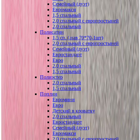
Семейный (дуэт)
Евромакси
1,5 спальный
2,0 спальный с европростыней
2,0 спальный
Полисатин
1,5 сп. (.нав 70*70-1шт)
2,0 спальный с европростыней
Семейный (дуэт)
Евростандарт
Евро
2,0 спальный
1,5 спальный
Полиэстер
2,0 спальный
1,5 спальный
Поплин
Евромини
Евро
Детский в кроватку
2,0 спальный
Евростандарт
Семейный (дуэт)
Евромакси
2,0 спальный с европростыней