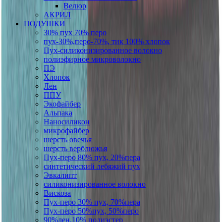
Велюр
АКРИЛ
ПОДУШКИ
30% пух 70% перо
пух-30%,перо-70%, тик 100% хлопок
Пух-силиконизированное волокно
полиэфирное микроволокно
ПЭ
Хлопок
Лен
ППУ
Экофайбер
Альпака
Наносиликон
микрофайбер
шерсть овечья
шерсть верблюжья
Пух-перо 80% пух, 20%пера
синтетический лебяжий пух
Эвкалипт
силиконизированное волокно
Вискоза
Пух-перо 30% пух, 70%пера
Пух-перо 50%пух, 50%перо
90%лен,10% полиэстер