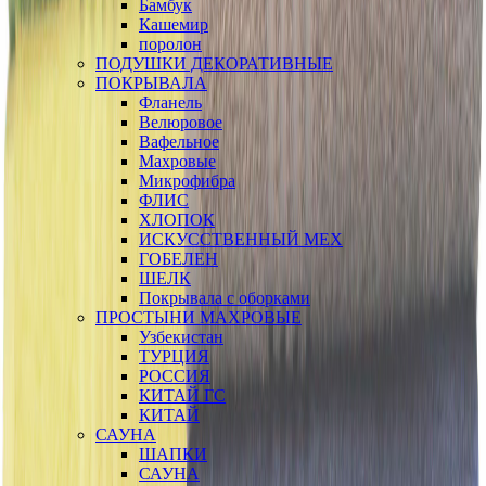
Бамбук
Кашемир
поролон
ПОДУШКИ ДЕКОРАТИВНЫЕ
ПОКРЫВАЛА
Фланель
Велюровое
Вафельное
Махровые
Микрофибра
ФЛИС
ХЛОПОК
ИСКУССТВЕННЫЙ МЕХ
ГОБЕЛЕН
ШЕЛК
Покрывала с оборками
ПРОСТЫНИ МАХРОВЫЕ
Узбекистан
ТУРЦИЯ
РОССИЯ
КИТАЙ ГС
КИТАЙ
САУНА
ШАПКИ
САУНА