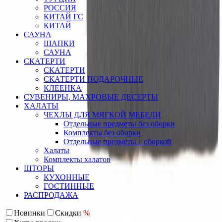
РОССИЯ
КИТАЙ ГС
КИТАЙ
САУНА
ШАПКИ
САУНА
СКАТЕРТИ
СКАТЕРТИ
СКАТЕРТИ ПОДАРОЧНЫЕ
КЛЕЕНКА
СУВЕНИРЫ, МАХРОВЫЕ ДЕСЕРТЫ
ХАЛАТЫ
ЧЕХЛЫ ДЛЯ МЯГКОЙ МЕБЕЛИ
Отдельные предметы без оборки
Комплекты без оборки
Отдельные предметы с оборкой
Халаты
Комплекты халатов
ШТОРЫ
КУХОННЫЕ
ГОСТИННЫЕ
РАСПРОДАЖА
Новинки
Скидки
%