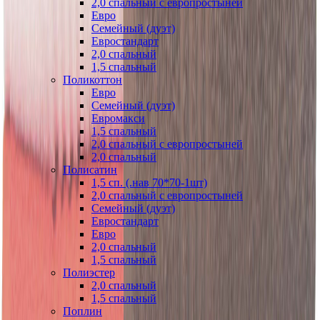
2,0 спальный с европростыней
Евро
Семейный (дуэт)
Евростандарт
2,0 спальный
1,5 спальный
Поликоттон
Евро
Семейный (дуэт)
Евромакси
1,5 спальный
2,0 спальный с европростыней
2,0 спальный
Полисатин
1,5 сп. (.нав 70*70-1шт)
2,0 спальный с европростыней
Семейный (дуэт)
Евростандарт
Евро
2,0 спальный
1,5 спальный
Полиэстер
2,0 спальный
1,5 спальный
Поплин