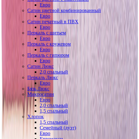
Евро
Сатин цветной комбинированный
Евро
Сатин печатный в ПВХ
Евро
Перкаль с шитьем
Евро
Перкаль с кружевом
Евро
Перкаль с гипюром
Евро
Сатин Люкс
2,0 спальный
Перкаль Люкс
Евро
Бязь Люкс
Микросатин
Евро
2,0 спальный
1,5 спальный
Хлопок
1,5 спальный
Семейный (дуэт)
Евро
Евромакси