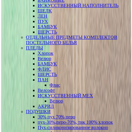
БАЙКОВЫЕ
ИСКУССТВЕННЫЙ НАПОЛНИТЕЛЬ
ШЕЛК
ЛЕН
ПУХ
БАМБУК
ШЕРСТЬ
ОТДЕЛЬНЫЕ ПРЕДМЕТЫ КОМПЛЕКТОВ
ПОСТЕЛЬНОГО БЕЛЬЯ
ПЛЕДЫ
Хлопок
Велюр
БАМБУК
ФЛИС
ШЕРСТЬ
ПАН
Флис
Велсофт
ИСКУССТВЕННЫЙ МЕХ
Велюр
АКРИЛ
ПОДУШКИ
30% пух 70% перо
пух-30%,перо-70%, тик 100% хлопок
Пух-силиконизированное волокно