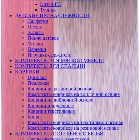
Китай ГС
Турция
ДЕТСКИЕ ПРИНАДЛЕЖНОСТИ
Салфетки
Пледы
Халаты
Пончо детское
Уголки
Пеленки
Игрушки-держатели
КОМПЛЕКТЫ ДЛЯ МЯГКОЙ МЕБЕЛИ
КОМПЛЕКТЫ ДЛЯ СПАЛЬНИ
КОВРИКИ
Циновка
Подложка
Коврики на резиновой основе
Комплекты ковриков на войлочной основе
Коврики на войлочной основе
Коврики придверные
Коврики текстильные
Ковры
Комплекты ковриков на текстильной основе
Комплекты ковриков на резиновой основе
КОМПЛЕКТЫ ПОСТЕЛЬНОГО БЕЛЬЯ
Сатин цветной с окантовкой