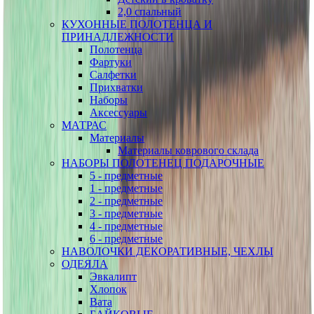
2,0 спальный
КУХОННЫЕ ПОЛОТЕНЦА И
ПРИНАДЛЕЖНОСТИ
Полотенца
Фартуки
Салфетки
Прихватки
Наборы
Аксессуары
МАТРАС
Материалы
Материалы коврового склада
НАБОРЫ ПОЛОТЕНЕЦ ПОДАРОЧНЫЕ
5 - предметные
1 - предметные
2 - предметные
3 - предметные
4 - предметные
6 - предметные
НАВОЛОЧКИ ДЕКОРАТИВНЫЕ, ЧЕХЛЫ
ОДЕЯЛА
Эвкалипт
Хлопок
Вата