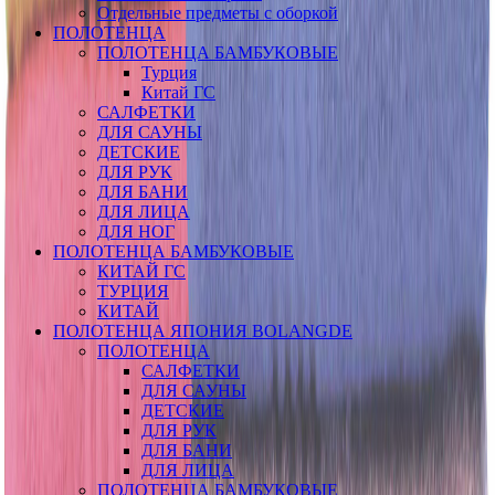
Отдельные предметы с оборкой
ПОЛОТЕНЦА
ПОЛОТЕНЦА БАМБУКОВЫЕ
Турция
Китай ГС
САЛФЕТКИ
ДЛЯ САУНЫ
ДЕТСКИЕ
ДЛЯ РУК
ДЛЯ БАНИ
ДЛЯ ЛИЦА
ДЛЯ НОГ
ПОЛОТЕНЦА БАМБУКОВЫЕ
КИТАЙ ГС
ТУРЦИЯ
КИТАЙ
ПОЛОТЕНЦА ЯПОНИЯ BOLANGDE
ПОЛОТЕНЦА
САЛФЕТКИ
ДЛЯ САУНЫ
ДЕТСКИЕ
ДЛЯ РУК
ДЛЯ БАНИ
ДЛЯ ЛИЦА
ПОЛОТЕНЦА БАМБУКОВЫЕ