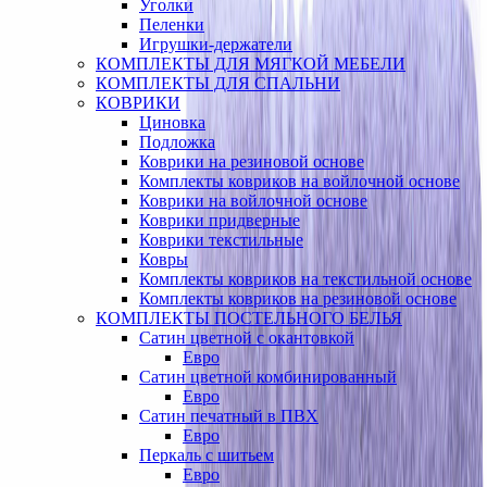
Уголки
Пеленки
Игрушки-держатели
КОМПЛЕКТЫ ДЛЯ МЯГКОЙ МЕБЕЛИ
КОМПЛЕКТЫ ДЛЯ СПАЛЬНИ
КОВРИКИ
Циновка
Подложка
Коврики на резиновой основе
Комплекты ковриков на войлочной основе
Коврики на войлочной основе
Коврики придверные
Коврики текстильные
Ковры
Комплекты ковриков на текстильной основе
Комплекты ковриков на резиновой основе
КОМПЛЕКТЫ ПОСТЕЛЬНОГО БЕЛЬЯ
Сатин цветной с окантовкой
Евро
Сатин цветной комбинированный
Евро
Сатин печатный в ПВХ
Евро
Перкаль с шитьем
Евро