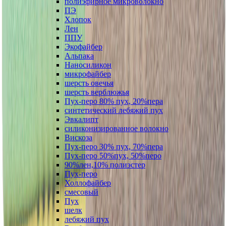
полиэфирное микроволокно
ПЭ
Хлопок
Лен
ППУ
Экофайбер
Альпака
Наносиликон
микрофайбер
шерсть овечья
шерсть верблюжья
Пух-перо 80% пух, 20%пера
синтетический лебяжий пух
Эвкалипт
силиконизированное волокно
Вискоза
Пух-перо 30% пух, 70%пера
Пух-перо 50%пух, 50%перо
90%лен,10% полиэстер
Пух-перо
Холлофайбер
смесовый
Пух
шелк
лебяжий пух