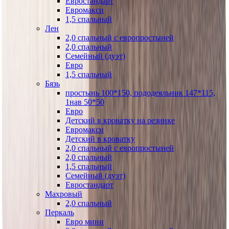
Евростандарт
Евромакси
1,5 спальный
Лен
2,0 спальный с европростыней
2,0 спальный
Семейный (дуэт)
Евро
1,5 спальный
Бязь
простынь 100*150, пододеяльник 147*115,
1нав 50*50
Евро
Детский в кроватку на резинке
Евромакси
Детский в кроватку
2,0 спальный с европростыней
2,0 спальный
1,5 спальный
Семейный (дуэт)
Евростандарт
Махровый
2,0 спальный
Перкаль
Евро мини