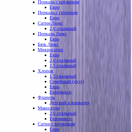
Перкаль с кружевом
Евро
Перкаль с гипюром
Евро
Сатин Люкс
2,0 спальный
Перкаль Люкс
Евро
Бязь Люкс
Микросатин
Евро
2,0 спальный
1,5 спальный
Хлопок
1,5 спальный
Семейный (дуэт)
Евро
Евромакси
Фланель
Детский в кроватку
Макосатин
2,0 спальный
Евромакси
Сатин с кружевом
Евро