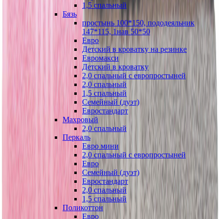
1,5 спальный
Бязь
простынь 100*150, пододеяльник
147*115, 1нав 50*50
Евро
Детский в кроватку на резинке
Евромакси
Детский в кроватку
2,0 спальный с европростыней
2,0 спальный
1,5 спальный
Семейный (дуэт)
Евростандарт
Махровый
2,0 спальный
Перкаль
Евро мини
2,0 спальный с европростыней
Евро
Семейный (дуэт)
Евростандарт
2,0 спальный
1,5 спальный
Поликоттон
Евро