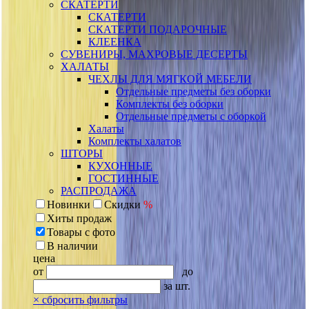
СКАТЕРТИ
СКАТЕРТИ
СКАТЕРТИ ПОДАРОЧНЫЕ
КЛЕЕНКА
СУВЕНИРЫ, МАХРОВЫЕ ДЕСЕРТЫ
ХАЛАТЫ
ЧЕХЛЫ ДЛЯ МЯГКОЙ МЕБЕЛИ
Отдельные предметы без оборки
Комплекты без оборки
Отдельные предметы с оборкой
Халаты
Комплекты халатов
ШТОРЫ
КУХОННЫЕ
ГОСТИННЫЕ
РАСПРОДАЖА
Новинки
Скидки
%
Хиты продаж
Товары с фото
В наличии
цена
от
до
за шт.
×
сбросить фильтры