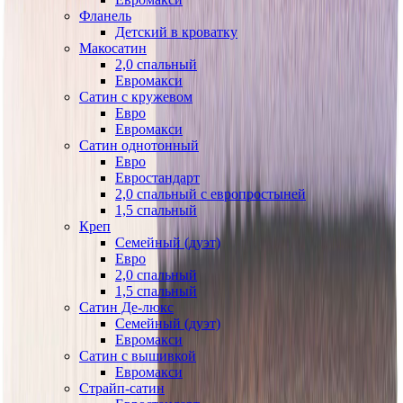
Фланель
Детский в кроватку
Макосатин
2,0 спальный
Евромакси
Сатин с кружевом
Евро
Евромакси
Сатин однотонный
Евро
Евростандарт
2,0 спальный с европростыней
1,5 спальный
Креп
Семейный (дуэт)
Евро
2,0 спальный
1,5 спальный
Сатин Де-люкс
Семейный (дуэт)
Евромакси
Сатин с вышивкой
Евромакси
Страйп-сатин