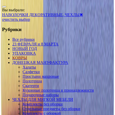
Вы выбрали:
НАВОЛОЧКИ ДЕКОРАТИВНЫЕ, ЧЕХЛЫ
✖
очистить выбор
Рубрики
Все рубрики
23 ФЕВРАЛЯ и 8 МАРТА
НОВЫЙ ГОД
УПАКОВКА
КОВРЫ
ДОНЕЦКАЯ МАНУФАКТУРА
Халаты
Салфетки
Простыни махровые
Полотенца
Скатерти
Кухонные полотенца и принадлежности
Подарочные наборы
ЧЕХЛЫ ДЛЯ МЯГКОЙ МЕБЕЛИ
Комплекты без оборки
Отдельные предметы без оборки
Комплекты с оборкой