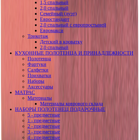
1,5 спальный
2,0 спальный
Семейный (дуэт)
Евростандарт
2,0 спальный с европростыней
Евромакси
Трикотаж
Детский в кроватку
2,0 спальный
КУХОННЫЕ ПОЛОТЕНЦА И ПРИНАДЛЕЖНОСТИ
Полотенца
Фартуки
Салфетки
Прихватки
Наборы
Аксессуары
МАТРАС
Материалы
Материалы коврового склада
НАБОРЫ ПОЛОТЕНЕЦ ПОДАРОЧНЫЕ
5 - предметные
1 - предметные
2 - предметные
3 - предметные
4 - предметные