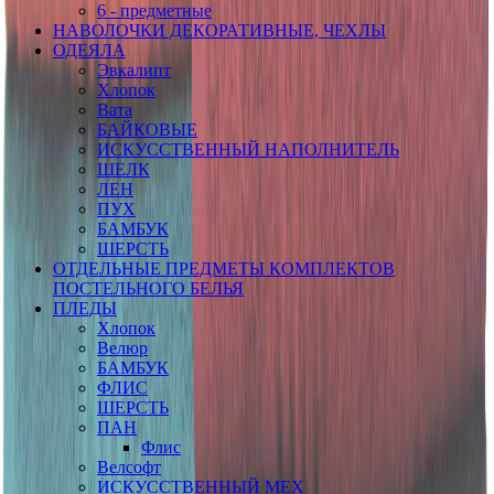
6 - предметные
НАВОЛОЧКИ ДЕКОРАТИВНЫЕ, ЧЕХЛЫ
ОДЕЯЛА
Эвкалипт
Хлопок
Вата
БАЙКОВЫЕ
ИСКУССТВЕННЫЙ НАПОЛНИТЕЛЬ
ШЕЛК
ЛЕН
ПУХ
БАМБУК
ШЕРСТЬ
ОТДЕЛЬНЫЕ ПРЕДМЕТЫ КОМПЛЕКТОВ
ПОСТЕЛЬНОГО БЕЛЬЯ
ПЛЕДЫ
Хлопок
Велюр
БАМБУК
ФЛИС
ШЕРСТЬ
ПАН
Флис
Велсофт
ИСКУССТВЕННЫЙ МЕХ