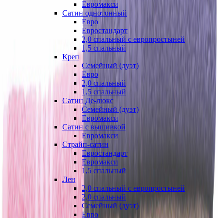
Евромакси
Сатин однотонный
Евро
Евростандарт
2,0 спальный с европростыней
1,5 спальный
Креп
Семейный (дуэт)
Евро
2,0 спальный
1,5 спальный
Сатин Де-люкс
Семейный (дуэт)
Евромакси
Сатин с вышивкой
Евромакси
Страйп-сатин
Евростандарт
Евромакси
1,5 спальный
Лен
2,0 спальный с европростыней
2,0 спальный
Семейный (дуэт)
Евро