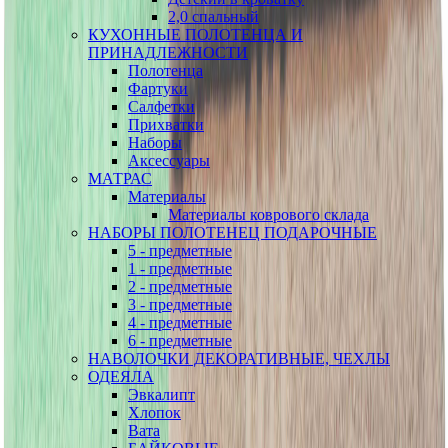
2,0 спальный
КУХОННЫЕ ПОЛОТЕНЦА И
ПРИНАДЛЕЖНОСТИ
Полотенца
Фартуки
Салфетки
Прихватки
Наборы
Аксессуары
МАТРАС
Материалы
Материалы коврового склада
НАБОРЫ ПОЛОТЕНЕЦ ПОДАРОЧНЫЕ
5 - предметные
1 - предметные
2 - предметные
3 - предметные
4 - предметные
6 - предметные
НАВОЛОЧКИ ДЕКОРАТИВНЫЕ, ЧЕХЛЫ
ОДЕЯЛА
Эвкалипт
Хлопок
Вата