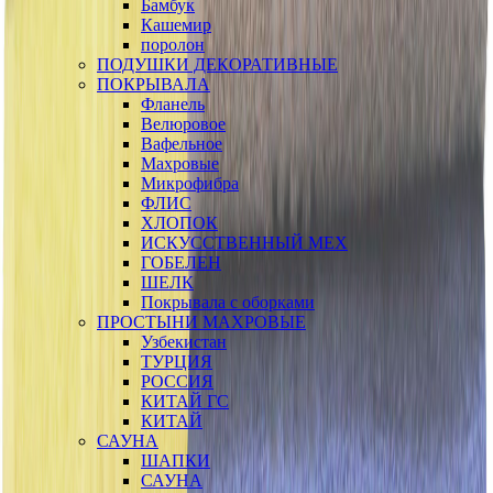
Бамбук
Кашемир
поролон
ПОДУШКИ ДЕКОРАТИВНЫЕ
ПОКРЫВАЛА
Фланель
Велюровое
Вафельное
Махровые
Микрофибра
ФЛИС
ХЛОПОК
ИСКУССТВЕННЫЙ МЕХ
ГОБЕЛЕН
ШЕЛК
Покрывала с оборками
ПРОСТЫНИ МАХРОВЫЕ
Узбекистан
ТУРЦИЯ
РОССИЯ
КИТАЙ ГС
КИТАЙ
САУНА
ШАПКИ
САУНА