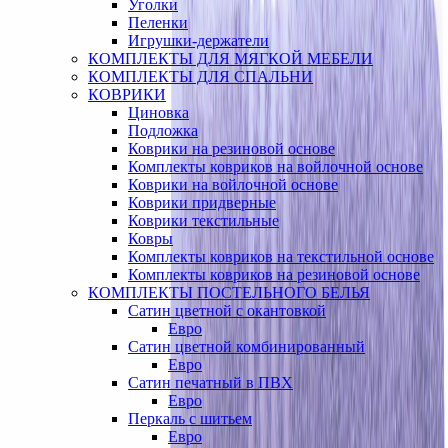
Уголки
Пеленки
Игрушки-держатели
КОМПЛЕКТЫ ДЛЯ МЯГКОЙ МЕБЕЛИ
КОМПЛЕКТЫ ДЛЯ СПАЛЬНИ
КОВРИКИ
Циновка
Подложка
Коврики на резиновой основе
Комплекты ковриков на войлочной основе
Коврики на войлочной основе
Коврики придверные
Коврики текстильные
Ковры
Комплекты ковриков на текстильной основе
Комплекты ковриков на резиновой основе
КОМПЛЕКТЫ ПОСТЕЛЬНОГО БЕЛЬЯ
Сатин цветной с окантовкой
Евро
Сатин цветной комбинированный
Евро
Сатин печатный в ПВХ
Евро
Перкаль с шитьем
Евро