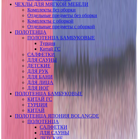
ЧЕХЛЫ ДЛЯ МЯГКОЙ МЕБЕЛИ
Комплекты без оборки
Отдельные предметы без оборки
Комплекты с оборкой
Отдельные предметы с оборкой
ПОЛОТЕНЦА
ПОЛОТЕНЦА БАМБУКОВЫЕ
Турция
Китай ГС
САЛФЕТКИ
ДЛЯ САУНЫ
ДЕТСКИЕ
ДЛЯ РУК
ДЛЯ БАНИ
ДЛЯ ЛИЦА
ДЛЯ НОГ
ПОЛОТЕНЦА БАМБУКОВЫЕ
КИТАЙ ГС
ТУРЦИЯ
КИТАЙ
ПОЛОТЕНЦА ЯПОНИЯ BOLANGDE
ПОЛОТЕНЦА
САЛФЕТКИ
ДЛЯ САУНЫ
ДЕТСКИЕ