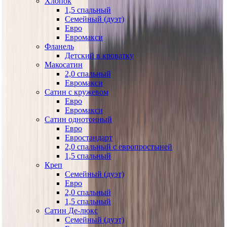
Хлопок
1,5 спальный
Семейный (дуэт)
Евро
Евромакси
Фланель
Детский в кроватку
Макосатин
2,0 спальный
Евромакси
Сатин с кружевом
Евро
Евромакси
Сатин однотонный
Евро
Евростандарт
2,0 спальный с европростыней
1,5 спальный
Креп
Семейный (дуэт)
Евро
2,0 спальный
1,5 спальный
Сатин Де-люкс
Семейный (дуэт)