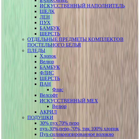
БАЙКОВЫЕ
ИСКУССТВЕННЫЙ НАПОЛНИТЕЛЬ
ШЕЛК
ЛЕН
ПУХ
БАМБУК
ШЕРСТЬ
ОТДЕЛЬНЫЕ ПРЕДМЕТЫ КОМПЛЕКТОВ
ПОСТЕЛЬНОГО БЕЛЬЯ
ПЛЕДЫ
Хлопок
Велюр
БАМБУК
ФЛИС
ШЕРСТЬ
ПАН
Флис
Велсофт
ИСКУССТВЕННЫЙ МЕХ
Велюр
АКРИЛ
ПОДУШКИ
30% пух 70% перо
пух-30%,перо-70%, тик 100% хлопок
Пух-силиконизированное волокно