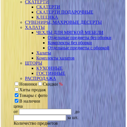
СКАТЕРТИ
СКАТЕРТИ
СКАТЕРТИ ПОДАРОЧНЫЕ
КЛЕЕНКА
СУВЕНИРЫ, МАХРОВЫЕ ДЕСЕРТЫ
ХАЛАТЫ
ЧЕХЛЫ ДЛЯ МЯГКОЙ МЕБЕЛИ
Отдельные предметы без оборки
Комплекты без оборки
Отдельные предметы с оборкой
Халаты
Комплекты халатов
ШТОРЫ
КУХОННЫЕ
ГОСТИННЫЕ
РАСПРОДАЖА
Новинки
Скидки
%
Хиты продаж
Товары с фото
В наличии
цена
от
до
за шт.
Количество предметов