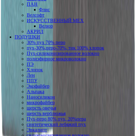
ПАН
Флис
Велсофт
ИСКУССТВЕННЫЙ МЕХ
Велюр
АКРИЛ
ПОДУШКИ
30% пух 70% перо
пух-30%,перо-70%, тик 100% хлопок
Пух-силиконизированное волокно
полиэфирное микроволокно
ПЭ
Хлопок
Лен
ППУ
Экофайбер
Альпака
Наносиликон
микрофайбер
шерсть овечья
шерсть верблюжья
Пух-перо 80% пух, 20%пера
синтетический лебяжий пух
Эвкалипт
силиконизированное волокно