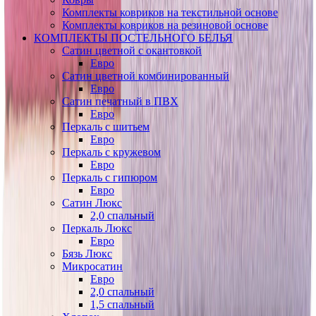
Комплекты ковриков на текстильной основе
Комплекты ковриков на резиновой основе
КОМПЛЕКТЫ ПОСТЕЛЬНОГО БЕЛЬЯ
Сатин цветной с окантовкой
Евро
Сатин цветной комбинированный
Евро
Сатин печатный в ПВХ
Евро
Перкаль с шитьем
Евро
Перкаль с кружевом
Евро
Перкаль с гипюром
Евро
Сатин Люкс
2,0 спальный
Перкаль Люкс
Евро
Бязь Люкс
Микросатин
Евро
2,0 спальный
1,5 спальный