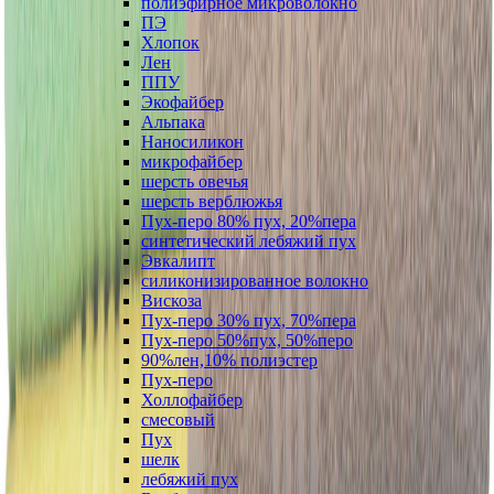
полиэфирное микроволокно
ПЭ
Хлопок
Лен
ППУ
Экофайбер
Альпака
Наносиликон
микрофайбер
шерсть овечья
шерсть верблюжья
Пух-перо 80% пух, 20%пера
синтетический лебяжий пух
Эвкалипт
силиконизированное волокно
Вискоза
Пух-перо 30% пух, 70%пера
Пух-перо 50%пух, 50%перо
90%лен,10% полиэстер
Пух-перо
Холлофайбер
смесовый
Пух
шелк
лебяжий пух