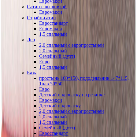
Евромакси
Сатин с вышивкой
Евромакси
Страйп-сатин
Евростандарт
Евромакси
1,5 спальный
Лен
2,0 спальный с европростыней
2,0 спальный
Семейный (дуэт)
Евро
1,5 спальный
Бязь
простынь 100*150, пододеяльник 147*115,
1нав 50*50
Евро
Детский в кроватку на резинке
Евромакси
Детский в кроватку
2,0 спальный с европростыней
2,0 спальный
1,5 спальный
Семейный (дуэт)
Евростандарт