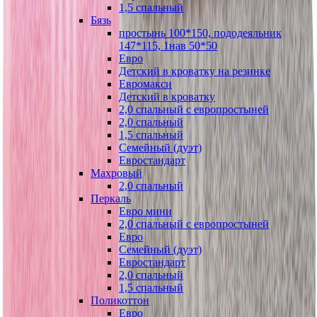
1,5 спальный
Бязь
простынь 100*150, пододеяльник
147*115, 1нав 50*50
Евро
Детский в кроватку на резинке
Евромакси
Детский в кроватку
2,0 спальный с европростыней
2,0 спальный
1,5 спальный
Семейный (дуэт)
Евростандарт
Махровый
2,0 спальный
Перкаль
Евро мини
2,0 спальный с европростыней
Евро
Семейный (дуэт)
Евростандарт
2,0 спальный
1,5 спальный
Поликоттон
Евро