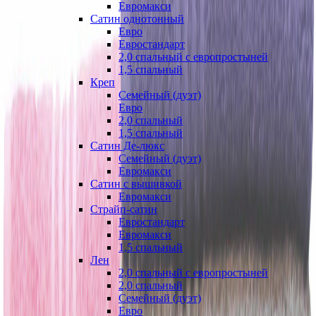
Евромакси
Сатин однотонный
Евро
Евростандарт
2,0 спальный с европростыней
1,5 спальный
Креп
Семейный (дуэт)
Евро
2,0 спальный
1,5 спальный
Сатин Де-люкс
Семейный (дуэт)
Евромакси
Сатин с вышивкой
Евромакси
Страйп-сатин
Евростандарт
Евромакси
1,5 спальный
Лен
2,0 спальный с европростыней
2,0 спальный
Семейный (дуэт)
Евро