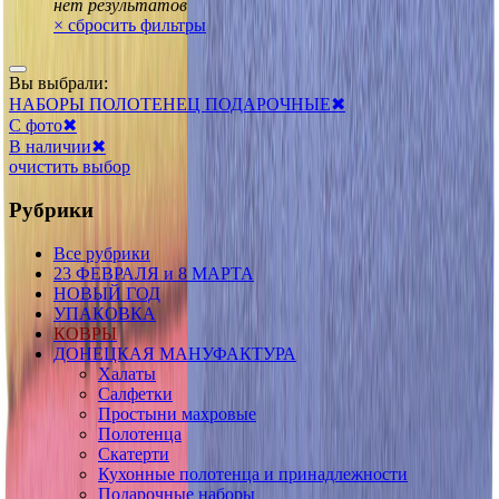
нет результатов
×
сбросить фильтры
Вы выбрали:
НАБОРЫ ПОЛОТЕНЕЦ ПОДАРОЧНЫЕ
✖
С фото
✖
В наличии
✖
очистить выбор
Рубрики
Все рубрики
23 ФЕВРАЛЯ и 8 МАРТА
НОВЫЙ ГОД
УПАКОВКА
КОВРЫ
ДОНЕЦКАЯ МАНУФАКТУРА
Халаты
Салфетки
Простыни махровые
Полотенца
Скатерти
Кухонные полотенца и принадлежности
Подарочные наборы