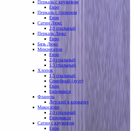
Перкаль с кружевом
Евро
Перкаль с гипюром
Евро
Сатин Люкс
2,0 спальный
Перкаль Люкс
Евро
Бязь Люкс
Микросатин
Евро
2,0 спальный
1,5 спальный
Хлопок
1,5 спальный
Семейный (дуэт)
Евро
Евромакси
Фланель
Детский в кроватку
Макосатин
2,0 спальный
Евромакси
Сатин с кружевом
Евро