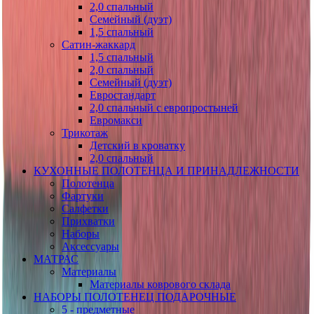
2,0 спальный
Семейный (дуэт)
1,5 спальный
Сатин-жаккард
1,5 спальный
2,0 спальный
Семейный (дуэт)
Евростандарт
2,0 спальный с европростыней
Евромакси
Трикотаж
Детский в кроватку
2,0 спальный
КУХОННЫЕ ПОЛОТЕНЦА И ПРИНАДЛЕЖНОСТИ
Полотенца
Фартуки
Салфетки
Прихватки
Наборы
Аксессуары
МАТРАС
Материалы
Материалы коврового склада
НАБОРЫ ПОЛОТЕНЕЦ ПОДАРОЧНЫЕ
5 - предметные