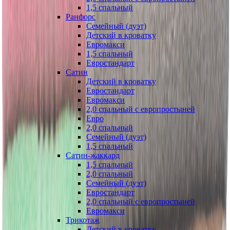
1,5 спальный
Ранфорс
Семейный (дуэт)
Детский в кроватку
Евромакси
1,5 спальный
Евростандарт
Сатин
Детский в кроватку
Евростандарт
Евромакси
2,0 спальный с европростыней
Евро
2,0 спальный
Семейный (дуэт)
1,5 спальный
Сатин-жаккард
1,5 спальный
2,0 спальный
Семейный (дуэт)
Евростандарт
2,0 спальный с европростыней
Евромакси
Трикотаж
Детский в кроватку