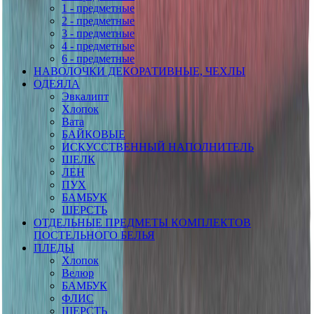
1 - предметные
2 - предметные
3 - предметные
4 - предметные
6 - предметные
НАВОЛОЧКИ ДЕКОРАТИВНЫЕ, ЧЕХЛЫ
ОДЕЯЛА
Эвкалипт
Хлопок
Вата
БАЙКОВЫЕ
ИСКУССТВЕННЫЙ НАПОЛНИТЕЛЬ
ШЕЛК
ЛЕН
ПУХ
БАМБУК
ШЕРСТЬ
ОТДЕЛЬНЫЕ ПРЕДМЕТЫ КОМПЛЕКТОВ
ПОСТЕЛЬНОГО БЕЛЬЯ
ПЛЕДЫ
Хлопок
Велюр
БАМБУК
ФЛИС
ШЕРСТЬ