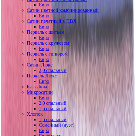
Евро
Сатин цветной комбинированный
Евро
Сатин печатный в ПВХ
Евро
Перкаль с шитьем
Евро
Перкаль с кружевом
Евро
Перкаль с гипюром
Евро
Сатин Люкс
2,0 спальный
Перкаль Люкс
Евро
Бязь Люкс
Микросатин
Евро
2,0 спальный
1,5 спальный
Хлопок
1,5 спальный
Семейный (дуэт)
Евро
Евромакси