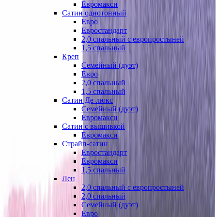
Евромакси
Сатин однотонный
Евро
Евростандарт
2,0 спальный с европростыней
1,5 спальный
Креп
Семейный (дуэт)
Евро
2,0 спальный
1,5 спальный
Сатин Де-люкс
Семейный (дуэт)
Евромакси
Сатин с вышивкой
Евромакси
Страйп-сатин
Евростандарт
Евромакси
1,5 спальный
Лен
2,0 спальный с европростыней
2,0 спальный
Семейный (дуэт)
Евро