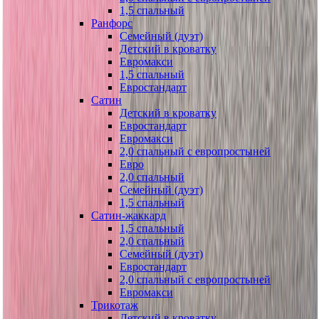
1,5 спальный
Ранфорс
Семейный (дуэт)
Детский в кроватку
Евромакси
1,5 спальный
Евростандарт
Сатин
Детский в кроватку
Евростандарт
Евромакси
2,0 спальный с европростыней
Евро
2,0 спальный
Семейный (дуэт)
1,5 спальный
Сатин-жаккард
1,5 спальный
2,0 спальный
Семейный (дуэт)
Евростандарт
2,0 спальный с европростыней
Евромакси
Трикотаж
Детский в кроватку