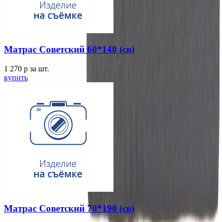
Матрас Советский 60*140 (св)
1 270
p
за шт.
купить
Матрас Советский 70*190 (св)