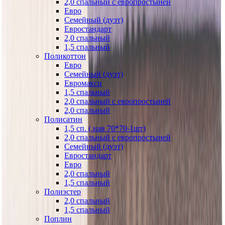
2,0 спальный с европростыней
Евро
Семейный (дуэт)
Евростандарт
2,0 спальный
1,5 спальный
Поликоттон
Евро
Семейный (дуэт)
Евромакси
1,5 спальный
2,0 спальный с европростыней
2,0 спальный
Полисатин
1,5 сп. (.нав 70*70-1шт)
2,0 спальный с европростыней
Семейный (дуэт)
Евростандарт
Евро
2,0 спальный
1,5 спальный
Полиэстер
2,0 спальный
1,5 спальный
Поплин