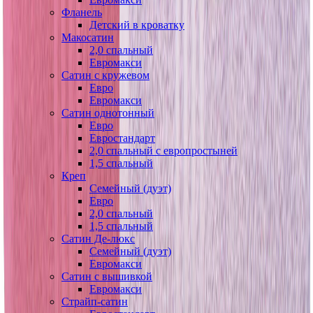
Фланель
Детский в кроватку
Макосатин
2,0 спальный
Евромакси
Сатин с кружевом
Евро
Евромакси
Сатин однотонный
Евро
Евростандарт
2,0 спальный с европростыней
1,5 спальный
Креп
Семейный (дуэт)
Евро
2,0 спальный
1,5 спальный
Сатин Де-люкс
Семейный (дуэт)
Евромакси
Сатин с вышивкой
Евромакси
Страйп-сатин