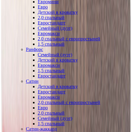
Евромини
Евро
Детский в кроватку
2,0 спальный
Евростандарт
Семейный (дуэт)
Евромакси
2,0 спальный с европростыней
1,5 спальный
Ранфорс
Семейный (дуэт)
Детский в кроватку
Евромакси
1,5 спальный
Евростандарт
Сатин
Детский в кроватку
Евростандарт
Евромакси
2,0 спальный с европростыней
Евро
2,0 спальный
Семейный (дуэт)
1,5 спальный
Сатин-жаккард