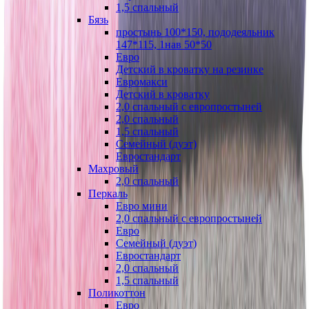
1,5 спальный
Бязь
простынь 100*150, пододеяльник
147*115, 1нав 50*50
Евро
Детский в кроватку на резинке
Евромакси
Детский в кроватку
2,0 спальный с европростыней
2,0 спальный
1,5 спальный
Семейный (дуэт)
Евростандарт
Махровый
2,0 спальный
Перкаль
Евро мини
2,0 спальный с европростыней
Евро
Семейный (дуэт)
Евростандарт
2,0 спальный
1,5 спальный
Поликоттон
Евро