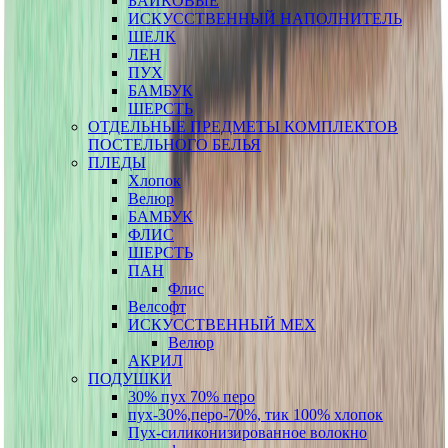
БАЙКОВЫЕ
ИСКУССТВЕННЫЙ НАПОЛНИТЕЛЬ
ШЕЛК
ЛЕН
ПУХ
БАМБУК
ШЕРСТЬ
ОТДЕЛЬНЫЕ ПРЕДМЕТЫ КОМПЛЕКТОВ
ПОСТЕЛЬНОГО БЕЛЬЯ
ПЛЕДЫ
Хлопок
Велюр
БАМБУК
ФЛИС
ШЕРСТЬ
ПАН
Флис
Велсофт
ИСКУССТВЕННЫЙ МЕХ
Велюр
АКРИЛ
ПОДУШКИ
30% пух 70% перо
пух-30%,перо-70%, тик 100% хлопок
Пух-силиконизированное волокно