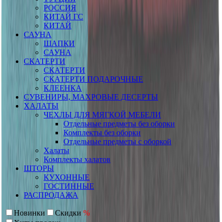
РОССИЯ
КИТАЙ ГС
КИТАЙ
САУНА
ШАПКИ
САУНА
СКАТЕРТИ
СКАТЕРТИ
СКАТЕРТИ ПОДАРОЧНЫЕ
КЛЕЕНКА
СУВЕНИРЫ, МАХРОВЫЕ ДЕСЕРТЫ
ХАЛАТЫ
ЧЕХЛЫ ДЛЯ МЯГКОЙ МЕБЕЛИ
Отдельные предметы без оборки
Комплекты без оборки
Отдельные предметы с оборкой
Халаты
Комплекты халатов
ШТОРЫ
КУХОННЫЕ
ГОСТИННЫЕ
РАСПРОДАЖА
Новинки
Скидки
%