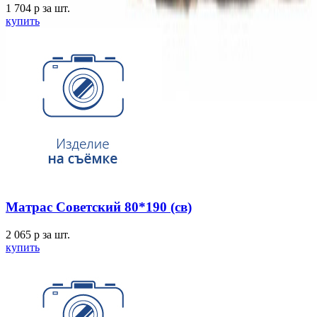
1 704
p
за шт.
купить
Матрас Советский 80*190 (св)
2 065
p
за шт.
купить