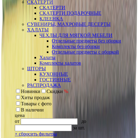
СКАТЕРТИ
СКАТЕРТИ
СКАТЕРТИ ПОДАРОЧНЫЕ
КЛЕЕНКА
СУВЕНИРЫ, МАХРОВЫЕ ДЕСЕРТЫ
ХАЛАТЫ
ЧЕХЛЫ ДЛЯ МЯГКОЙ МЕБЕЛИ
Отдельные предметы без оборки
Комплекты без оборки
Отдельные предметы с оборкой
Халаты
Комплекты халатов
ШТОРЫ
КУХОННЫЕ
ГОСТИННЫЕ
РАСПРОДАЖА
Новинки
Скидки
%
Хиты продаж
Товары с фото
В наличии
цена
от
до
за шт.
×
сбросить фильтры