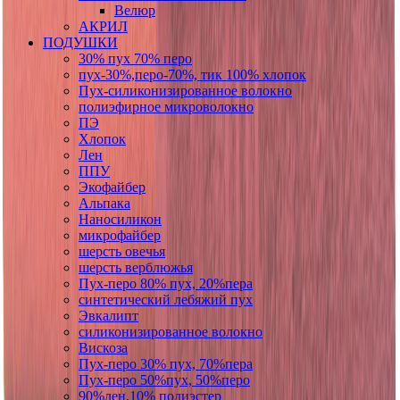
Велюр
АКРИЛ
ПОДУШКИ
30% пух 70% перо
пух-30%,перо-70%, тик 100% хлопок
Пух-силиконизированное волокно
полиэфирное микроволокно
ПЭ
Хлопок
Лен
ППУ
Экофайбер
Альпака
Наносиликон
микрофайбер
шерсть овечья
шерсть верблюжья
Пух-перо 80% пух, 20%пера
синтетический лебяжий пух
Эвкалипт
силиконизированное волокно
Вискоза
Пух-перо 30% пух, 70%пера
Пух-перо 50%пух, 50%перо
90%лен,10% полиэстер