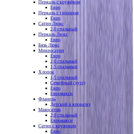
Перкаль с кружевом
Евро
Перкаль с гипюром
Евро
Сатин Люкс
2,0 спальный
Перкаль Люкс
Евро
Бязь Люкс
Микросатин
Евро
2,0 спальный
1,5 спальный
Хлопок
1,5 спальный
Семейный (дуэт)
Евро
Евромакси
Фланель
Детский в кроватку
Макосатин
2,0 спальный
Евромакси
Сатин с кружевом
Евро