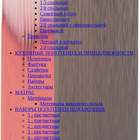
1,5 спальный
2,0 спальный
Семейный (дуэт)
Евростандарт
2,0 спальный с европростыней
Евромакси
Трикотаж
Детский в кроватку
2,0 спальный
КУХОННЫЕ ПОЛОТЕНЦА И ПРИНАДЛЕЖНОСТИ
Полотенца
Фартуки
Салфетки
Прихватки
Наборы
Аксессуары
МАТРАС
Материалы
Материалы коврового склада
НАБОРЫ ПОЛОТЕНЕЦ ПОДАРОЧНЫЕ
5 - предметные
1 - предметные
2 - предметные
3 - предметные
4 - предметные