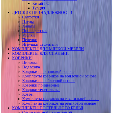
Китай ГС
Турция
ДЕТСКИЕ ПРИНАДЛЕЖНОСТИ
Салфетки
Пледы
Халаты
Пончо детское
Уголки
Пеленки
Игрушки-держатели
КОМПЛЕКТЫ ДЛЯ МЯГКОЙ МЕБЕЛИ
КОМПЛЕКТЫ ДЛЯ СПАЛЬНИ
КОВРИКИ
Циновка
Подложка
Коврики на резиновой основе
Комплекты ковриков на войлочной основе
Коврики на войлочной основе
Коврики придверные
Коврики текстильные
Ковры
Комплекты ковриков на текстильной основе
Комплекты ковриков на резиновой основе
КОМПЛЕКТЫ ПОСТЕЛЬНОГО БЕЛЬЯ
Сатин цветной с окантовкой