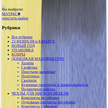
Вы выбрали:
МАТРАС
✖
очистить выбор
Рубрики
Все рубрики
23 ФЕВРАЛЯ и 8 МАРТА
НОВЫЙ ГОД
УПАКОВКА
КОВРЫ
ДОНЕЦКАЯ МАНУФАКТУРА
Халаты
Салфетки
Простыни махровые
Полотенца
Скатерти
Кухонные полотенца и принадлежности
Подарочные наборы
ЧЕХЛЫ ДЛЯ МЯГКОЙ МЕБЕЛИ
Комплекты без оборки
Отдельные предметы без оборки
Комплекты с оборкой