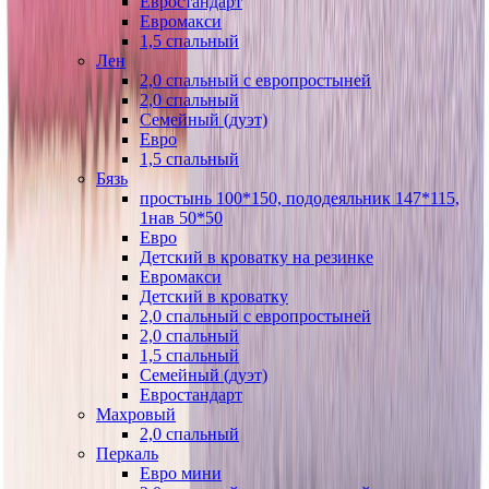
Евростандарт
Евромакси
1,5 спальный
Лен
2,0 спальный с европростыней
2,0 спальный
Семейный (дуэт)
Евро
1,5 спальный
Бязь
простынь 100*150, пододеяльник 147*115,
1нав 50*50
Евро
Детский в кроватку на резинке
Евромакси
Детский в кроватку
2,0 спальный с европростыней
2,0 спальный
1,5 спальный
Семейный (дуэт)
Евростандарт
Махровый
2,0 спальный
Перкаль
Евро мини