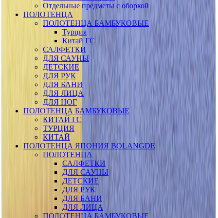
Отдельные предметы с оборкой
ПОЛОТЕНЦА
ПОЛОТЕНЦА БАМБУКОВЫЕ
Турция
Китай ГС
САЛФЕТКИ
ДЛЯ САУНЫ
ДЕТСКИЕ
ДЛЯ РУК
ДЛЯ БАНИ
ДЛЯ ЛИЦА
ДЛЯ НОГ
ПОЛОТЕНЦА БАМБУКОВЫЕ
КИТАЙ ГС
ТУРЦИЯ
КИТАЙ
ПОЛОТЕНЦА ЯПОНИЯ BOLANGDE
ПОЛОТЕНЦА
САЛФЕТКИ
ДЛЯ САУНЫ
ДЕТСКИЕ
ДЛЯ РУК
ДЛЯ БАНИ
ДЛЯ ЛИЦА
ПОЛОТЕНЦА БАМБУКОВЫЕ