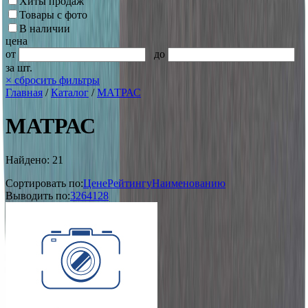
Хиты продаж
Товары с фото
В наличии
цена
от
до
за шт.
×
сбросить фильтры
Главная
/
Каталог
/
МАТРАС
МАТРАС
Найдено: 21
Сортировать по:
Цене
Рейтингу
Наименованию
Выводить по:
32
64
128