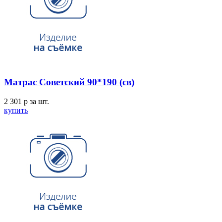
Матрас Советский 90*190 (св)
2 301
p
за шт.
купить