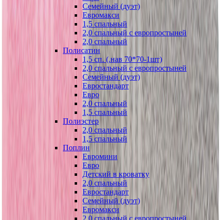
Семейный (дуэт)
Евромакси
1,5 спальный
2,0 спальный с европростыней
2,0 спальный
Полисатин
1,5 сп. (.нав 70*70-1шт)
2,0 спальный с европростыней
Семейный (дуэт)
Евростандарт
Евро
2,0 спальный
1,5 спальный
Полиэстер
2,0 спальный
1,5 спальный
Поплин
Евромини
Евро
Детский в кроватку
2,0 спальный
Евростандарт
Семейный (дуэт)
Евромакси
2,0 спальный с европростыней