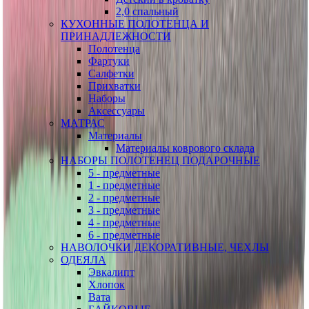
2,0 спальный
КУХОННЫЕ ПОЛОТЕНЦА И
ПРИНАДЛЕЖНОСТИ
Полотенца
Фартуки
Салфетки
Прихватки
Наборы
Аксессуары
МАТРАС
Материалы
Материалы коврового склада
НАБОРЫ ПОЛОТЕНЕЦ ПОДАРОЧНЫЕ
5 - предметные
1 - предметные
2 - предметные
3 - предметные
4 - предметные
6 - предметные
НАВОЛОЧКИ ДЕКОРАТИВНЫЕ, ЧЕХЛЫ
ОДЕЯЛА
Эвкалипт
Хлопок
Вата