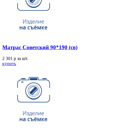
Матрас Советский 90*190 (св)
2 301
p
за шт.
купить