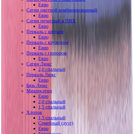
Евро
Сатин цветной комбинированный
Евро
Сатин печатный в ПВХ
Евро
Перкаль с шитьем
Евро
Перкаль с кружевом
Евро
Перкаль с гипюром
Евро
Сатин Люкс
2,0 спальный
Перкаль Люкс
Евро
Бязь Люкс
Микросатин
Евро
2,0 спальный
1,5 спальный
Хлопок
1,5 спальный
Семейный (дуэт)
Евро
Евромакси