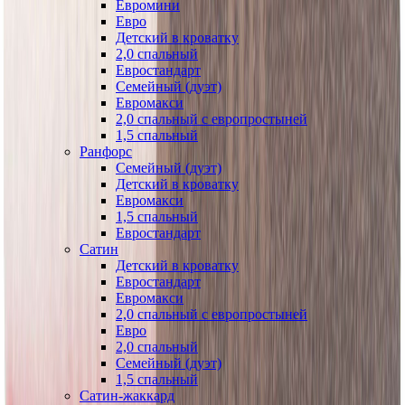
Евромини
Евро
Детский в кроватку
2,0 спальный
Евростандарт
Семейный (дуэт)
Евромакси
2,0 спальный с европростыней
1,5 спальный
Ранфорс
Семейный (дуэт)
Детский в кроватку
Евромакси
1,5 спальный
Евростандарт
Сатин
Детский в кроватку
Евростандарт
Евромакси
2,0 спальный с европростыней
Евро
2,0 спальный
Семейный (дуэт)
1,5 спальный
Сатин-жаккард