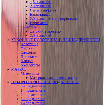
1,5 спальный
2,0 спальный
Семейный (дуэт)
Евростандарт
2,0 спальный с европростыней
Евромакси
Трикотаж
Детский в кроватку
2,0 спальный
КУХОННЫЕ ПОЛОТЕНЦА И ПРИНАДЛЕЖНОСТИ
Полотенца
Фартуки
Салфетки
Прихватки
Наборы
Аксессуары
МАТРАС
Материалы
Материалы коврового склада
НАБОРЫ ПОЛОТЕНЕЦ ПОДАРОЧНЫЕ
5 - предметные
1 - предметные
2 - предметные
3 - предметные
4 - предметные