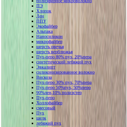
полиэфирное микроволокно
ПЭ
Хлопок
Лен
ППУ
Экофайбер
Альпака
Наносиликон
микрофайбер
шерсть овечья
шерсть верблюжья
Пух-перо 80% пух, 20%пера
синтетический лебяжий пух
Эвкалипт
силиконизированное волокно
Вискоза
Пух-перо 30% пух, 70%пера
Пух-перо 50%пух, 50%перо
90%лен,10% полиэстер
Пух-перо
Холлофайбер
смесовый
Пух
шелк
лебяжий пух