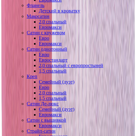
Фланель
Детский в кроватку
Макосатин
2,0 спальный
Евромакси
Сатин с кружевом
Евро
Евромакси
Сатин однотонный
Евро
Евростандарт
2,0 спальный с европростыней
1,5 спальный
Креп
Семейный (дуэт)
Евро
2,0 спальный
1,5 спальный
Сатин Де-люкс
Семейный (дуэт)
Евромакси
Сатин с вышивкой
Евромакси
Страйп-сатин