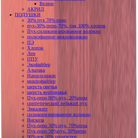
Велюр
АКРИЛ
ПОДУШКИ
30% пух 70% перо
пух-30%,перо-70%, тик 100% хлопок
Пух-силиконизированное волокно
полиэфирное микроволокно
ПЭ
Хлопок
Лен
ППУ
Экофайбер
Альпака
Наносиликон
микрофайбер
шерсть овечья
шерсть верблюжья
Пух-перо 80% пух, 20%пера
синтетический лебяжий пух
Эвкалипт
силиконизированное волокно
Вискоза
Пух-перо 30% пух, 70%пера
Пух-перо 50%пух, 50%перо
90%лен,10% полиэстер