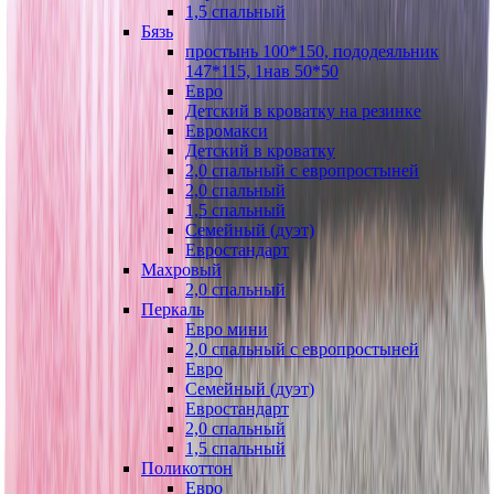
1,5 спальный
Бязь
простынь 100*150, пододеяльник
147*115, 1нав 50*50
Евро
Детский в кроватку на резинке
Евромакси
Детский в кроватку
2,0 спальный с европростыней
2,0 спальный
1,5 спальный
Семейный (дуэт)
Евростандарт
Махровый
2,0 спальный
Перкаль
Евро мини
2,0 спальный с европростыней
Евро
Семейный (дуэт)
Евростандарт
2,0 спальный
1,5 спальный
Поликоттон
Евро