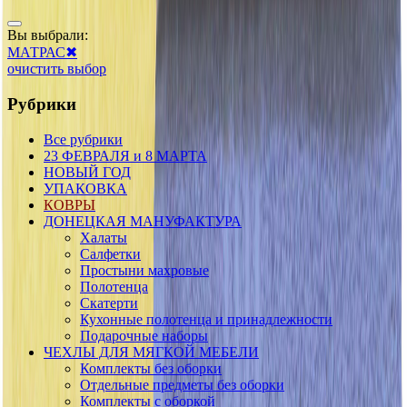
Вы выбрали:
МАТРАС
✖
очистить выбор
Рубрики
Все рубрики
23 ФЕВРАЛЯ и 8 МАРТА
НОВЫЙ ГОД
УПАКОВКА
КОВРЫ
ДОНЕЦКАЯ МАНУФАКТУРА
Халаты
Салфетки
Простыни махровые
Полотенца
Скатерти
Кухонные полотенца и принадлежности
Подарочные наборы
ЧЕХЛЫ ДЛЯ МЯГКОЙ МЕБЕЛИ
Комплекты без оборки
Отдельные предметы без оборки
Комплекты с оборкой