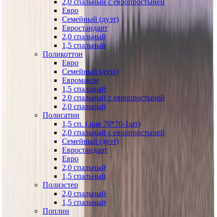
2,0 спальный с европростыней
Евро
Семейный (дуэт)
Евростандарт
2,0 спальный
1,5 спальный
Поликоттон
Евро
Семейный (дуэт)
Евромакси
1,5 спальный
2,0 спальный с европростыней
2,0 спальный
Полисатин
1,5 сп. (.нав 70*70-1шт)
2,0 спальный с европростыней
Семейный (дуэт)
Евростандарт
Евро
2,0 спальный
1,5 спальный
Полиэстер
2,0 спальный
1,5 спальный
Поплин