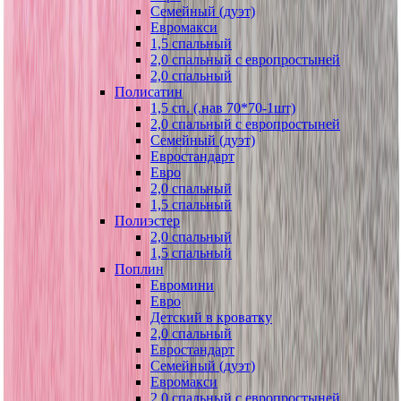
Семейный (дуэт)
Евромакси
1,5 спальный
2,0 спальный с европростыней
2,0 спальный
Полисатин
1,5 сп. (.нав 70*70-1шт)
2,0 спальный с европростыней
Семейный (дуэт)
Евростандарт
Евро
2,0 спальный
1,5 спальный
Полиэстер
2,0 спальный
1,5 спальный
Поплин
Евромини
Евро
Детский в кроватку
2,0 спальный
Евростандарт
Семейный (дуэт)
Евромакси
2,0 спальный с европростыней