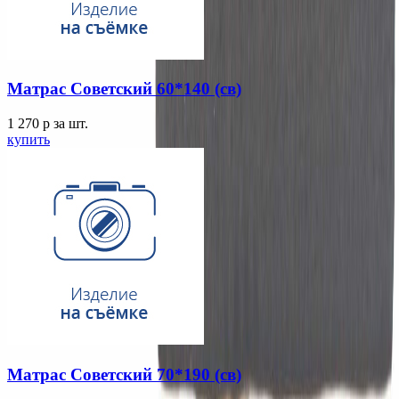
Матрас Советский 60*140 (св)
1 270
p
за шт.
купить
Матрас Советский 70*190 (св)