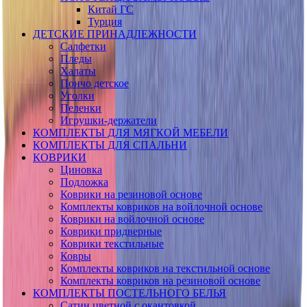
Китай ГС
Турция
ДЕТСКИЕ ПРИНАДЛЕЖНОСТИ
Салфетки
Пледы
Халаты
Пончо детское
Уголки
Пеленки
Игрушки-держатели
КОМПЛЕКТЫ ДЛЯ МЯГКОЙ МЕБЕЛИ
КОМПЛЕКТЫ ДЛЯ СПАЛЬНИ
КОВРИКИ
Циновка
Подложка
Коврики на резиновой основе
Комплекты ковриков на войлочной основе
Коврики на войлочной основе
Коврики придверные
Коврики текстильные
Ковры
Комплекты ковриков на текстильной основе
Комплекты ковриков на резиновой основе
КОМПЛЕКТЫ ПОСТЕЛЬНОГО БЕЛЬЯ
Сатин цветной с окантовкой