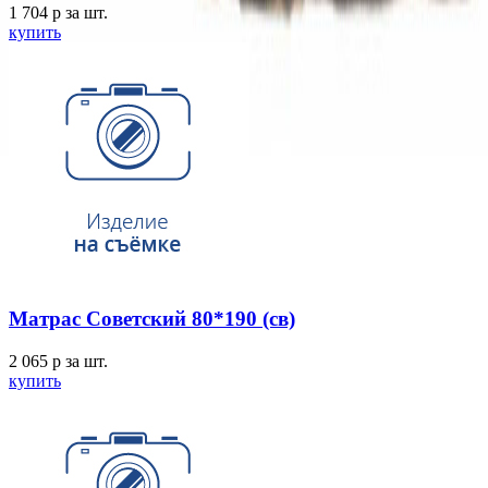
1 704
p
за шт.
купить
Матрас Советский 80*190 (св)
2 065
p
за шт.
купить