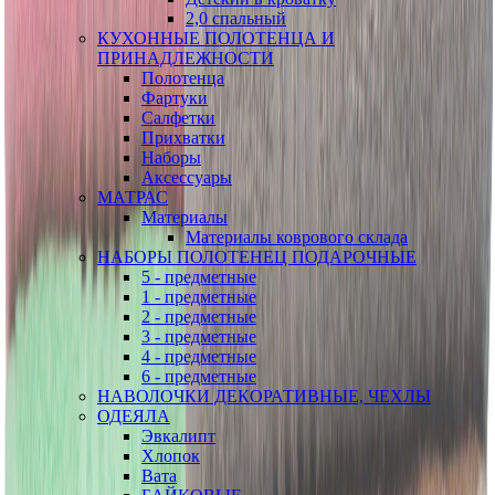
2,0 спальный
КУХОННЫЕ ПОЛОТЕНЦА И
ПРИНАДЛЕЖНОСТИ
Полотенца
Фартуки
Салфетки
Прихватки
Наборы
Аксессуары
МАТРАС
Материалы
Материалы коврового склада
НАБОРЫ ПОЛОТЕНЕЦ ПОДАРОЧНЫЕ
5 - предметные
1 - предметные
2 - предметные
3 - предметные
4 - предметные
6 - предметные
НАВОЛОЧКИ ДЕКОРАТИВНЫЕ, ЧЕХЛЫ
ОДЕЯЛА
Эвкалипт
Хлопок
Вата