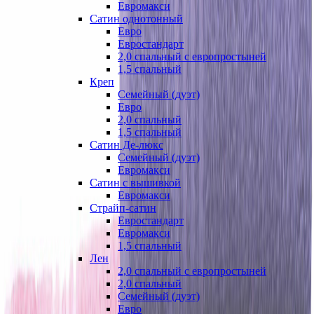
Евромакси
Сатин однотонный
Евро
Евростандарт
2,0 спальный с европростыней
1,5 спальный
Креп
Семейный (дуэт)
Евро
2,0 спальный
1,5 спальный
Сатин Де-люкс
Семейный (дуэт)
Евромакси
Сатин с вышивкой
Евромакси
Страйп-сатин
Евростандарт
Евромакси
1,5 спальный
Лен
2,0 спальный с европростыней
2,0 спальный
Семейный (дуэт)
Евро