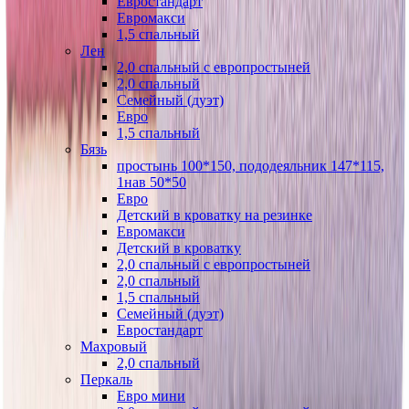
Евростандарт
Евромакси
1,5 спальный
Лен
2,0 спальный с европростыней
2,0 спальный
Семейный (дуэт)
Евро
1,5 спальный
Бязь
простынь 100*150, пододеяльник 147*115,
1нав 50*50
Евро
Детский в кроватку на резинке
Евромакси
Детский в кроватку
2,0 спальный с европростыней
2,0 спальный
1,5 спальный
Семейный (дуэт)
Евростандарт
Махровый
2,0 спальный
Перкаль
Евро мини