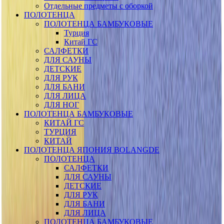
Отдельные предметы с оборкой
ПОЛОТЕНЦА
ПОЛОТЕНЦА БАМБУКОВЫЕ
Турция
Китай ГС
САЛФЕТКИ
ДЛЯ САУНЫ
ДЕТСКИЕ
ДЛЯ РУК
ДЛЯ БАНИ
ДЛЯ ЛИЦА
ДЛЯ НОГ
ПОЛОТЕНЦА БАМБУКОВЫЕ
КИТАЙ ГС
ТУРЦИЯ
КИТАЙ
ПОЛОТЕНЦА ЯПОНИЯ BOLANGDE
ПОЛОТЕНЦА
САЛФЕТКИ
ДЛЯ САУНЫ
ДЕТСКИЕ
ДЛЯ РУК
ДЛЯ БАНИ
ДЛЯ ЛИЦА
ПОЛОТЕНЦА БАМБУКОВЫЕ