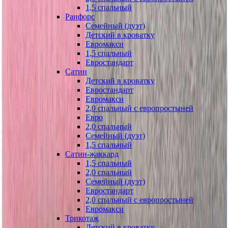
1,5 спальный
Ранфорс
Семейный (дуэт)
Детский в кроватку
Евромакси
1,5 спальный
Евростандарт
Сатин
Детский в кроватку
Евростандарт
Евромакси
2,0 спальный с европростыней
Евро
2,0 спальный
Семейный (дуэт)
1,5 спальный
Сатин-жаккард
1,5 спальный
2,0 спальный
Семейный (дуэт)
Евростандарт
2,0 спальный с европростыней
Евромакси
Трикотаж
Детский в кроватку