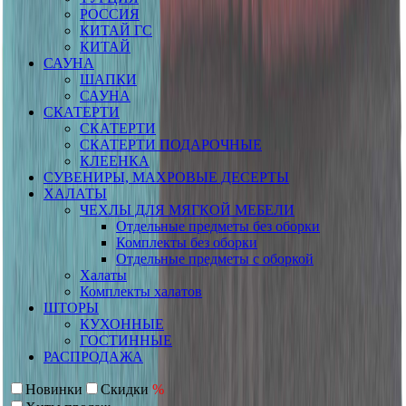
РОССИЯ
КИТАЙ ГС
КИТАЙ
САУНА
ШАПКИ
САУНА
СКАТЕРТИ
СКАТЕРТИ
СКАТЕРТИ ПОДАРОЧНЫЕ
КЛЕЕНКА
СУВЕНИРЫ, МАХРОВЫЕ ДЕСЕРТЫ
ХАЛАТЫ
ЧЕХЛЫ ДЛЯ МЯГКОЙ МЕБЕЛИ
Отдельные предметы без оборки
Комплекты без оборки
Отдельные предметы с оборкой
Халаты
Комплекты халатов
ШТОРЫ
КУХОННЫЕ
ГОСТИННЫЕ
РАСПРОДАЖА
Новинки
Скидки
%