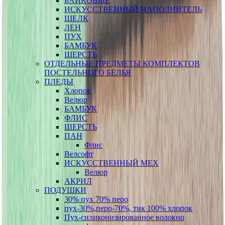
БАЙКОВЫЕ
ИСКУССТВЕННЫЙ НАПОЛНИТЕЛЬ
ШЕЛК
ЛЕН
ПУХ
БАМБУК
ШЕРСТЬ
ОТДЕЛЬНЫЕ ПРЕДМЕТЫ КОМПЛЕКТОВ
ПОСТЕЛЬНОГО БЕЛЬЯ
ПЛЕДЫ
Хлопок
Велюр
БАМБУК
ФЛИС
ШЕРСТЬ
ПАН
Флис
Велсофт
ИСКУССТВЕННЫЙ МЕХ
Велюр
АКРИЛ
ПОДУШКИ
30% пух 70% перо
пух-30%,перо-70%, тик 100% хлопок
Пух-силиконизированное волокно