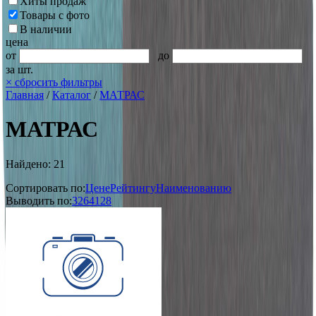
Хиты продаж
Товары с фото
В наличии
цена
от
до
за шт.
×
сбросить фильтры
Главная
/
Каталог
/
МАТРАС
МАТРАС
Найдено: 21
Сортировать по:
Цене
Рейтингу
Наименованию
Выводить по:
32
64
128