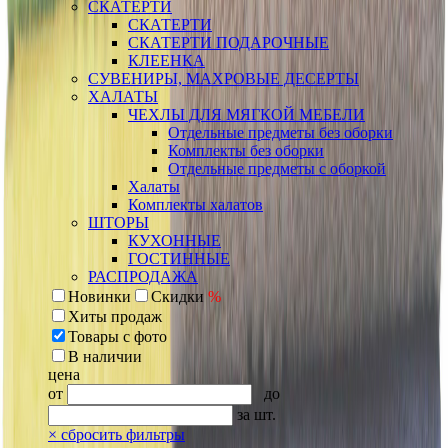
СКАТЕРТИ
СКАТЕРТИ
СКАТЕРТИ ПОДАРОЧНЫЕ
КЛЕЕНКА
СУВЕНИРЫ, МАХРОВЫЕ ДЕСЕРТЫ
ХАЛАТЫ
ЧЕХЛЫ ДЛЯ МЯГКОЙ МЕБЕЛИ
Отдельные предметы без оборки
Комплекты без оборки
Отдельные предметы с оборкой
Халаты
Комплекты халатов
ШТОРЫ
КУХОННЫЕ
ГОСТИННЫЕ
РАСПРОДАЖА
Новинки
Скидки
%
Хиты продаж
Товары с фото
В наличии
цена
от
до
за шт.
×
сбросить фильтры