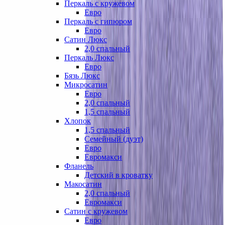
Перкаль с кружевом
Евро
Перкаль с гипюром
Евро
Сатин Люкс
2,0 спальный
Перкаль Люкс
Евро
Бязь Люкс
Микросатин
Евро
2,0 спальный
1,5 спальный
Хлопок
1,5 спальный
Семейный (дуэт)
Евро
Евромакси
Фланель
Детский в кроватку
Макосатин
2,0 спальный
Евромакси
Сатин с кружевом
Евро