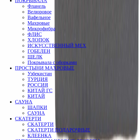
ПОКРЫВАЛА
Фланель
Велюровое
Вафельное
Махровые
Микрофибра
ФЛИС
ХЛОПОК
ИСКУССТВЕННЫЙ МЕХ
ГОБЕЛЕН
ШЕЛК
Покрывала с оборками
ПРОСТЫНИ МАХРОВЫЕ
Узбекистан
ТУРЦИЯ
РОССИЯ
КИТАЙ ГС
КИТАЙ
САУНА
ШАПКИ
САУНА
СКАТЕРТИ
СКАТЕРТИ
СКАТЕРТИ ПОДАРОЧНЫЕ
КЛЕЕНКА