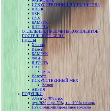
БАЙКОВЫЕ
ИСКУССТВЕННЫЙ НАПОЛНИТЕЛЬ
ШЕЛК
ЛЕН
ПУХ
БАМБУК
ШЕРСТЬ
ОТДЕЛЬНЫЕ ПРЕДМЕТЫ КОМПЛЕКТОВ
ПОСТЕЛЬНОГО БЕЛЬЯ
ПЛЕДЫ
Хлопок
Велюр
БАМБУК
ФЛИС
ШЕРСТЬ
ПАН
Флис
Велсофт
ИСКУССТВЕННЫЙ МЕХ
Велюр
АКРИЛ
ПОДУШКИ
30% пух 70% перо
пух-30%,перо-70%, тик 100% хлопок
Пух-силиконизированное волокно