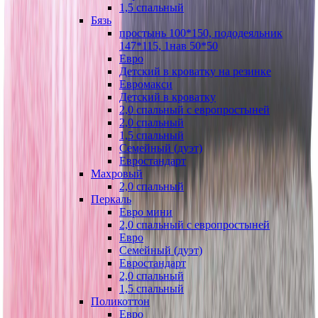
1,5 спальный
Бязь
простынь 100*150, пододеяльник
147*115, 1нав 50*50
Евро
Детский в кроватку на резинке
Евромакси
Детский в кроватку
2,0 спальный с европростыней
2,0 спальный
1,5 спальный
Семейный (дуэт)
Евростандарт
Махровый
2,0 спальный
Перкаль
Евро мини
2,0 спальный с европростыней
Евро
Семейный (дуэт)
Евростандарт
2,0 спальный
1,5 спальный
Поликоттон
Евро