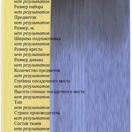
нет результатов
Размер набора
нет результатов
Предметов
нет результатов
Размер, м.
нет результатов
Ширина подлокотника
нет результатов
Размер кресла
нет результатов
Размер дивана
нет результатов
Количество предметов
нет результатов
Глубина посадочного места
нет результатов
Высота спинки посадочного места
нет результатов
Тип
нет результатов
Страна производитель
нет результатов
Состав ткани
нет результатов