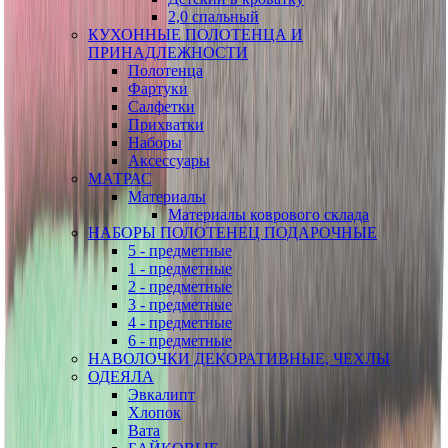
2,0 спальный
КУХОННЫЕ ПОЛОТЕНЦА И
ПРИНАДЛЕЖНОСТИ
Полотенца
Фартуки
Салфетки
Прихватки
Наборы
Аксессуары
МАТРАС
Материалы
Материалы коврового склада
НАБОРЫ ПОЛОТЕНЕЦ ПОДАРОЧНЫЕ
5 - предметные
1 - предметные
2 - предметные
3 - предметные
4 - предметные
6 - предметные
НАВОЛОЧКИ ДЕКОРАТИВНЫЕ, ЧЕХЛЫ
ОДЕЯЛА
Эвкалипт
Хлопок
Вата