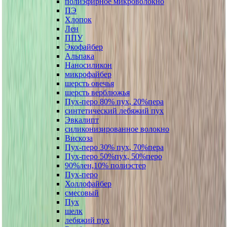
полиэфирное микроволокно
ПЭ
Хлопок
Лен
ППУ
Экофайбер
Альпака
Наносиликон
микрофайбер
шерсть овечья
шерсть верблюжья
Пух-перо 80% пух, 20%пера
синтетический лебяжий пух
Эвкалипт
силиконизированное волокно
Вискоза
Пух-перо 30% пух, 70%пера
Пух-перо 50%пух, 50%перо
90%лен,10% полиэстер
Пух-перо
Холлофайбер
смесовый
Пух
шелк
лебяжий пух