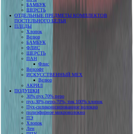
БАМБУК
ШЕРСТЬ
ОТДЕЛЬНЫЕ ПРЕДМЕТЫ КОМПЛЕКТОВ
ПОСТЕЛЬНОГО БЕЛЬЯ
ПЛЕДЫ
Хлопок
Велюр
БАМБУК
ФЛИС
ШЕРСТЬ
ПАН
Флис
Велсофт
ИСКУССТВЕННЫЙ МЕХ
Велюр
АКРИЛ
ПОДУШКИ
30% пух 70% перо
пух-30%,перо-70%, тик 100% хлопок
Пух-силиконизированное волокно
полиэфирное микроволокно
ПЭ
Хлопок
Лен
ППУ