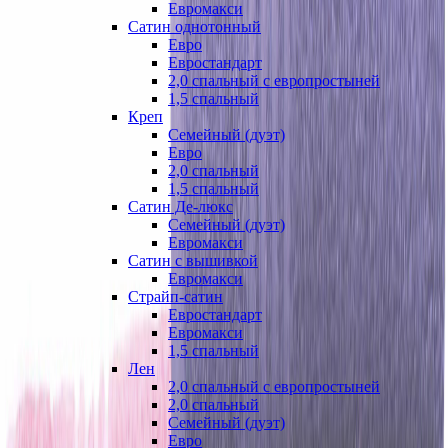
Евромакси
Сатин однотонный
Евро
Евростандарт
2,0 спальный с европростыней
1,5 спальный
Креп
Семейный (дуэт)
Евро
2,0 спальный
1,5 спальный
Сатин Де-люкс
Семейный (дуэт)
Евромакси
Сатин с вышивкой
Евромакси
Страйп-сатин
Евростандарт
Евромакси
1,5 спальный
Лен
2,0 спальный с европростыней
2,0 спальный
Семейный (дуэт)
Евро