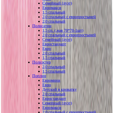
Семейный (дуэт)
Евромакси
1,5 спальный
2,0 спальный с европростыней
2,0 спальный
Полисатин
1,5 сп. (.нав 70*70-1шт)
2,0 спальный с европростыней
Семейный (дуэт)
Евростандарт
Евро
2,0 спальный
1,5 спальный
Полиэстер
2,0 спальный
1,5 спальный
Поплин
Евромини
Евро
Детский в кроватку
2,0 спальный
Евростандарт
Семейный (дуэт)
Евромакси
2,0 спальный с европростыней