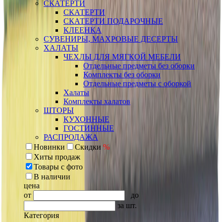
СКАТЕРТИ
СКАТЕРТИ
СКАТЕРТИ ПОДАРОЧНЫЕ
КЛЕЕНКА
СУВЕНИРЫ, МАХРОВЫЕ ДЕСЕРТЫ
ХАЛАТЫ
ЧЕХЛЫ ДЛЯ МЯГКОЙ МЕБЕЛИ
Отдельные предметы без оборки
Комплекты без оборки
Отдельные предметы с оборкой
Халаты
Комплекты халатов
ШТОРЫ
КУХОННЫЕ
ГОСТИННЫЕ
РАСПРОДАЖА
Новинки
Скидки
%
Хиты продаж
Товары с фото
В наличии
цена
от
до
за шт.
Категория