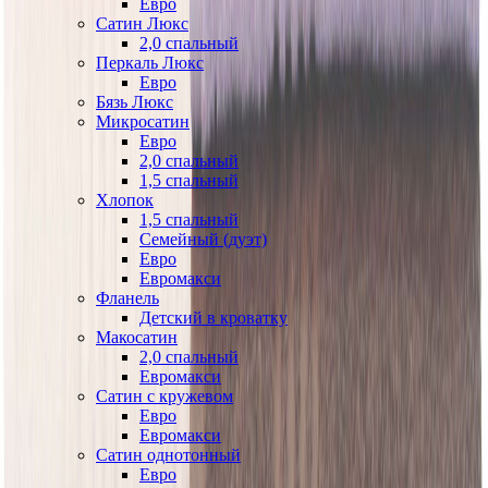
Евро
Сатин Люкс
2,0 спальный
Перкаль Люкс
Евро
Бязь Люкс
Микросатин
Евро
2,0 спальный
1,5 спальный
Хлопок
1,5 спальный
Семейный (дуэт)
Евро
Евромакси
Фланель
Детский в кроватку
Макосатин
2,0 спальный
Евромакси
Сатин с кружевом
Евро
Евромакси
Сатин однотонный
Евро