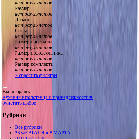
нет результатов
Размер
нет результатов
Дизайн
нет результатов
Состав
нет результатов
Размер простыни
нет результатов
Размер пододеяльника
нет результатов
Размер комплекта
нет результатов
×
сбросить фильтры
Вы выбрали:
Кухонные полотенца и принадлежности
✖
очистить выбор
Рубрики
Все рубрики
23 ФЕВРАЛЯ и 8 МАРТА
НОВЫЙ ГОД