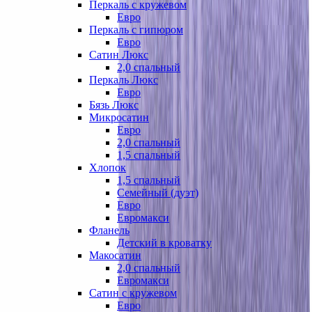
Перкаль с кружевом
Евро
Перкаль с гипюром
Евро
Сатин Люкс
2,0 спальный
Перкаль Люкс
Евро
Бязь Люкс
Микросатин
Евро
2,0 спальный
1,5 спальный
Хлопок
1,5 спальный
Семейный (дуэт)
Евро
Евромакси
Фланель
Детский в кроватку
Макосатин
2,0 спальный
Евромакси
Сатин с кружевом
Евро