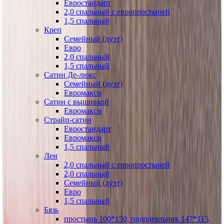
Евростандарт
2,0 спальный с европростыней
1,5 спальный
Креп
Семейный (дуэт)
Евро
2,0 спальный
1,5 спальный
Сатин Де-люкс
Семейный (дуэт)
Евромакси
Сатин с вышивкой
Евромакси
Страйп-сатин
Евростандарт
Евромакси
1,5 спальный
Лен
2,0 спальный с европростыней
2,0 спальный
Семейный (дуэт)
Евро
1,5 спальный
Бязь
простынь 100*150, пододеяльник 147*115,