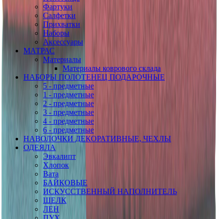
Фартуки
Салфетки
Прихватки
Наборы
Аксессуары
МАТРАС
Материалы
Материалы коврового склада
НАБОРЫ ПОЛОТЕНЕЦ ПОДАРОЧНЫЕ
5 - предметные
1 - предметные
2 - предметные
3 - предметные
4 - предметные
6 - предметные
НАВОЛОЧКИ ДЕКОРАТИВНЫЕ, ЧЕХЛЫ
ОДЕЯЛА
Эвкалипт
Хлопок
Вата
БАЙКОВЫЕ
ИСКУССТВЕННЫЙ НАПОЛНИТЕЛЬ
ШЕЛК
ЛЕН
ПУХ