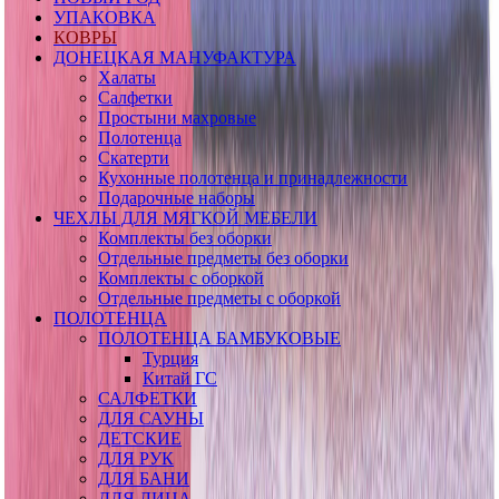
УПАКОВКА
КОВРЫ
ДОНЕЦКАЯ МАНУФАКТУРА
Халаты
Салфетки
Простыни махровые
Полотенца
Скатерти
Кухонные полотенца и принадлежности
Подарочные наборы
ЧЕХЛЫ ДЛЯ МЯГКОЙ МЕБЕЛИ
Комплекты без оборки
Отдельные предметы без оборки
Комплекты с оборкой
Отдельные предметы с оборкой
ПОЛОТЕНЦА
ПОЛОТЕНЦА БАМБУКОВЫЕ
Турция
Китай ГС
САЛФЕТКИ
ДЛЯ САУНЫ
ДЕТСКИЕ
ДЛЯ РУК
ДЛЯ БАНИ
ДЛЯ ЛИЦА