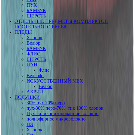
ПУХ
БАМБУК
ШЕРСТЬ
ОТДЕЛЬНЫЕ ПРЕДМЕТЫ КОМПЛЕКТОВ
ПОСТЕЛЬНОГО БЕЛЬЯ
ПЛЕДЫ
Хлопок
Велюр
БАМБУК
ФЛИС
ШЕРСТЬ
ПАН
Флис
Велсофт
ИСКУССТВЕННЫЙ МЕХ
Велюр
АКРИЛ
ПОДУШКИ
30% пух 70% перо
пух-30%,перо-70%, тик 100% хлопок
Пух-силиконизированное волокно
полиэфирное микроволокно
ПЭ
Хлопок