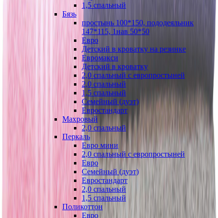
1,5 спальный
Бязь
простынь 100*150, пододеяльник
147*115, 1нав 50*50
Евро
Детский в кроватку на резинке
Евромакси
Детский в кроватку
2,0 спальный с европростыней
2,0 спальный
1,5 спальный
Семейный (дуэт)
Евростандарт
Махровый
2,0 спальный
Перкаль
Евро мини
2,0 спальный с европростыней
Евро
Семейный (дуэт)
Евростандарт
2,0 спальный
1,5 спальный
Поликоттон
Евро