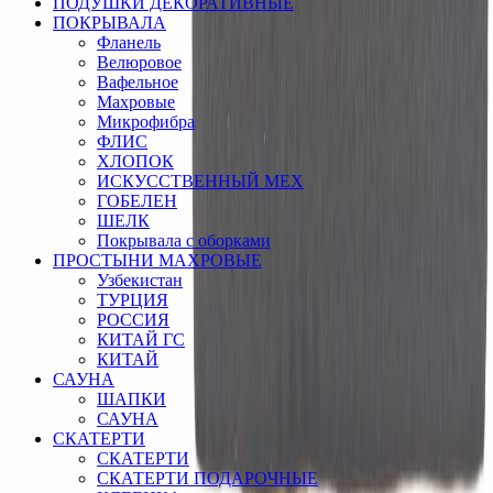
ПОДУШКИ ДЕКОРАТИВНЫЕ
ПОКРЫВАЛА
Фланель
Велюровое
Вафельное
Махровые
Микрофибра
ФЛИС
ХЛОПОК
ИСКУССТВЕННЫЙ МЕХ
ГОБЕЛЕН
ШЕЛК
Покрывала с оборками
ПРОСТЫНИ МАХРОВЫЕ
Узбекистан
ТУРЦИЯ
РОССИЯ
КИТАЙ ГС
КИТАЙ
САУНА
ШАПКИ
САУНА
СКАТЕРТИ
СКАТЕРТИ
СКАТЕРТИ ПОДАРОЧНЫЕ