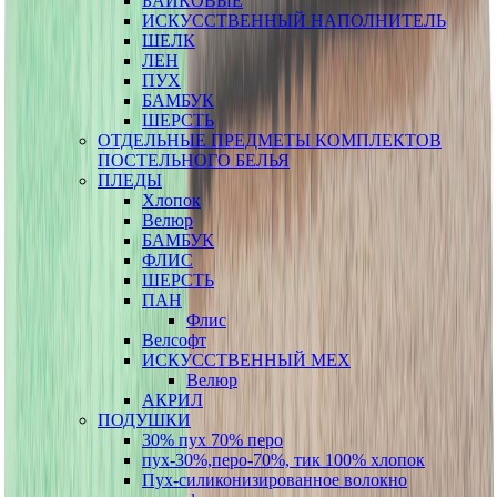
БАЙКОВЫЕ
ИСКУССТВЕННЫЙ НАПОЛНИТЕЛЬ
ШЕЛК
ЛЕН
ПУХ
БАМБУК
ШЕРСТЬ
ОТДЕЛЬНЫЕ ПРЕДМЕТЫ КОМПЛЕКТОВ
ПОСТЕЛЬНОГО БЕЛЬЯ
ПЛЕДЫ
Хлопок
Велюр
БАМБУК
ФЛИС
ШЕРСТЬ
ПАН
Флис
Велсофт
ИСКУССТВЕННЫЙ МЕХ
Велюр
АКРИЛ
ПОДУШКИ
30% пух 70% перо
пух-30%,перо-70%, тик 100% хлопок
Пух-силиконизированное волокно