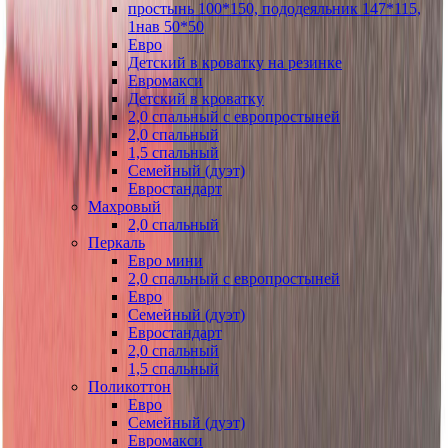
простынь 100*150, пододеяльник 147*115,
1нав 50*50
Евро
Детский в кроватку на резинке
Евромакси
Детский в кроватку
2,0 спальный с европростыней
2,0 спальный
1,5 спальный
Семейный (дуэт)
Евростандарт
Махровый
2,0 спальный
Перкаль
Евро мини
2,0 спальный с европростыней
Евро
Семейный (дуэт)
Евростандарт
2,0 спальный
1,5 спальный
Поликоттон
Евро
Семейный (дуэт)
Евромакси