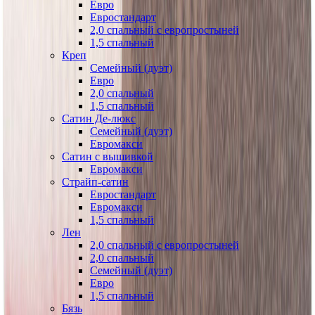
Евро
Евростандарт
2,0 спальный с европростыней
1,5 спальный
Креп
Семейный (дуэт)
Евро
2,0 спальный
1,5 спальный
Сатин Де-люкс
Семейный (дуэт)
Евромакси
Сатин с вышивкой
Евромакси
Страйп-сатин
Евростандарт
Евромакси
1,5 спальный
Лен
2,0 спальный с европростыней
2,0 спальный
Семейный (дуэт)
Евро
1,5 спальный
Бязь