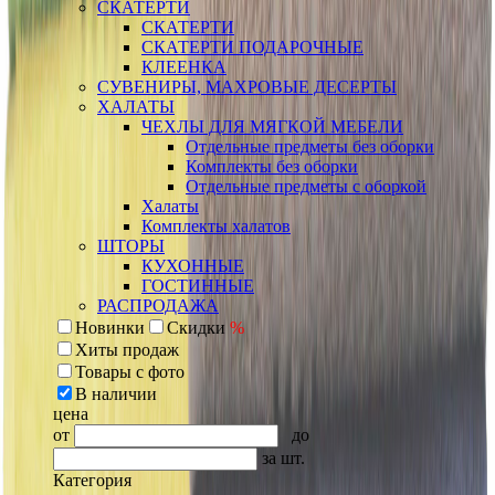
СКАТЕРТИ
СКАТЕРТИ
СКАТЕРТИ ПОДАРОЧНЫЕ
КЛЕЕНКА
СУВЕНИРЫ, МАХРОВЫЕ ДЕСЕРТЫ
ХАЛАТЫ
ЧЕХЛЫ ДЛЯ МЯГКОЙ МЕБЕЛИ
Отдельные предметы без оборки
Комплекты без оборки
Отдельные предметы с оборкой
Халаты
Комплекты халатов
ШТОРЫ
КУХОННЫЕ
ГОСТИННЫЕ
РАСПРОДАЖА
Новинки
Скидки
%
Хиты продаж
Товары с фото
В наличии
цена
от
до
за шт.
Категория