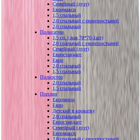
Семейный (дуэт)
Евромакси
1,5 спальный
2,0 спальный с европростыней
2,0 спальный
Полисатин
1,5 сп. (.нав 70*70-1шт)
2,0 спальный с европростыней
Семейный (дуэт)
Евростандарт
Евро
2,0 спальный
1,5 спальный
Полиэстер
2,0 спальный
1,5 спальный
Поплин
Евромини
Евро
Детский в кроватку
2,0 спальный
Евростандарт
Семейный (дуэт)
Евромакси
2,0 спальный с европростыней