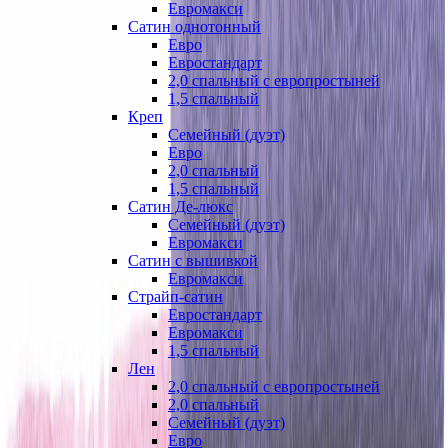
Евромакси
Сатин однотонный
Евро
Евростандарт
2,0 спальный с европростыней
1,5 спальный
Креп
Семейный (дуэт)
Евро
2,0 спальный
1,5 спальный
Сатин Де-люкс
Семейный (дуэт)
Евромакси
Сатин с вышивкой
Евромакси
Страйп-сатин
Евростандарт
Евромакси
1,5 спальный
Лен
2,0 спальный с европростыней
2,0 спальный
Семейный (дуэт)
Евро