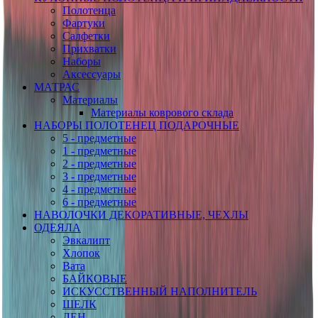
Полотенца
Фартуки
Салфетки
Прихватки
Наборы
Аксессуары
МАТРАС
Материалы
Материалы коврового склада
НАБОРЫ ПОЛОТЕНЕЦ ПОДАРОЧНЫЕ
5 - предметные
1 - предметные
2 - предметные
3 - предметные
4 - предметные
6 - предметные
НАВОЛОЧКИ ДЕКОРАТИВНЫЕ, ЧЕХЛЫ
ОДЕЯЛА
Эвкалипт
Хлопок
Вата
БАЙКОВЫЕ
ИСКУССТВЕННЫЙ НАПОЛНИТЕЛЬ
ШЕЛК
ЛЕН