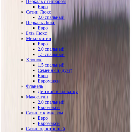
Перкаль с гипюром
Евро
Сатин Люкс
2,0 спальный
Перкаль Люкс
Евро
Бязь Люкс
Микросатин
Евро
2,0 спальный
1,5 спальный
Хлопок
1,5 спальный
Семейный (дуэт)
Евро
Евромакси
Фланель
Детский в кроватку
Макосатин
2,0 спальный
Евромакси
Сатин с кружевом
Евро
Евромакси
Сатин однотонный