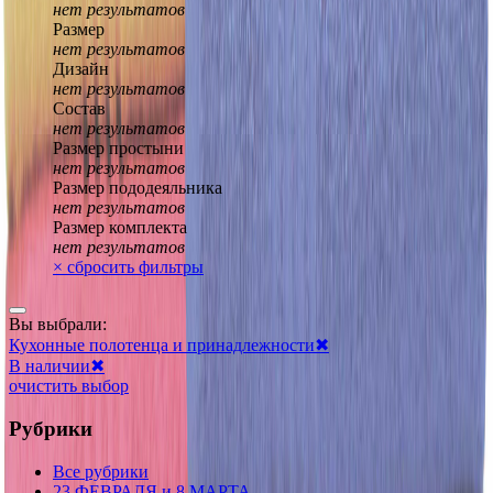
нет результатов
Размер
нет результатов
Дизайн
нет результатов
Состав
нет результатов
Размер простыни
нет результатов
Размер пододеяльника
нет результатов
Размер комплекта
нет результатов
×
сбросить фильтры
Вы выбрали:
Кухонные полотенца и принадлежности
✖
В наличии
✖
очистить выбор
Рубрики
Все рубрики
23 ФЕВРАЛЯ и 8 МАРТА