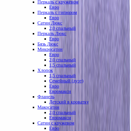
Перкаль с кружевом
Евро
Перкаль с гипюром
Евро
Сатин Люкс
2,0 спальный
Перкаль Люкс
Евро
Бязь Люкс
Микросатин
Евро
2,0 спальный
1,5 спальный
Хлопок
1,5 спальный
Семейный (дуэт)
Евро
Евромакси
Фланель
Детский в кроватку
Макосатин
2,0 спальный
Евромакси
Сатин с кружевом
Евро