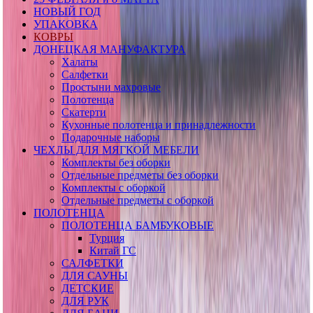
НОВЫЙ ГОД
УПАКОВКА
КОВРЫ
ДОНЕЦКАЯ МАНУФАКТУРА
Халаты
Салфетки
Простыни махровые
Полотенца
Скатерти
Кухонные полотенца и принадлежности
Подарочные наборы
ЧЕХЛЫ ДЛЯ МЯГКОЙ МЕБЕЛИ
Комплекты без оборки
Отдельные предметы без оборки
Комплекты с оборкой
Отдельные предметы с оборкой
ПОЛОТЕНЦА
ПОЛОТЕНЦА БАМБУКОВЫЕ
Турция
Китай ГС
САЛФЕТКИ
ДЛЯ САУНЫ
ДЕТСКИЕ
ДЛЯ РУК