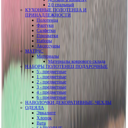
2,0 спальный
КУХОННЫЕ ПОЛОТЕНЦА И
ПРИНАДЛЕЖНОСТИ
Полотенца
Фартуки
Салфетки
Прихватки
Наборы
Аксессуары
МАТРАС
Материалы
Материалы коврового склада
НАБОРЫ ПОЛОТЕНЕЦ ПОДАРОЧНЫЕ
5 - предметные
1 - предметные
2 - предметные
3 - предметные
4 - предметные
6 - предметные
НАВОЛОЧКИ ДЕКОРАТИВНЫЕ, ЧЕХЛЫ
ОДЕЯЛА
Эвкалипт
Хлопок
Вата