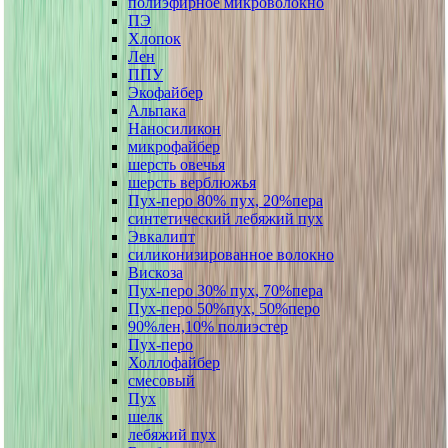
полиэфирное микроволокно
ПЭ
Хлопок
Лен
ППУ
Экофайбер
Альпака
Наносиликон
микрофайбер
шерсть овечья
шерсть верблюжья
Пух-перо 80% пух, 20%пера
синтетический лебяжий пух
Эвкалипт
силиконизированное волокно
Вискоза
Пух-перо 30% пух, 70%пера
Пух-перо 50%пух, 50%перо
90%лен,10% полиэстер
Пух-перо
Холлофайбер
смесовый
Пух
шелк
лебяжий пух