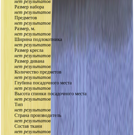
нет результатов
Размер набора
нет результатов
Предметов
нет результатов
Размер, м.
нет результатов
Ширина подлокотника
нет результатов
Размер кресла
нет результатов
Размер дивана
нет результатов
Количество предметов
нет результатов
Глубина посадочного места
нет результатов
Высота спинки посадочного места
нет результатов
Тип
нет результатов
Страна производитель
нет результатов
Состав ткани
нет результатов