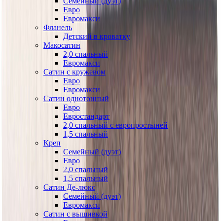
Семейный (дуэт)
Евро
Евромакси
Фланель
Детский в кроватку
Макосатин
2,0 спальный
Евромакси
Сатин с кружевом
Евро
Евромакси
Сатин однотонный
Евро
Евростандарт
2,0 спальный с европростыней
1,5 спальный
Креп
Семейный (дуэт)
Евро
2,0 спальный
1,5 спальный
Сатин Де-люкс
Семейный (дуэт)
Евромакси
Сатин с вышивкой