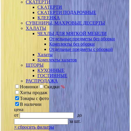
СКАТЕРТИ
СКАТЕРТИ
СКАТЕРТИ ПОДАРОЧНЫЕ
КЛЕЕНКА
СУВЕНИРЫ, МАХРОВЫЕ ДЕСЕРТЫ
ХАЛАТЫ
ЧЕХЛЫ ДЛЯ МЯГКОЙ МЕБЕЛИ
Отдельные предметы без оборки
Комплекты без оборки
Отдельные предметы с оборкой
Халаты
Комплекты халатов
ШТОРЫ
КУХОННЫЕ
ГОСТИННЫЕ
РАСПРОДАЖА
Новинки
Скидки
%
Хиты продаж
Товары с фото
В наличии
цена
от
до
за шт.
×
сбросить фильтры