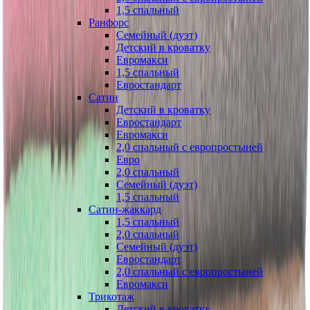
1,5 спальный
Ранфорс
Семейный (дуэт)
Детский в кроватку
Евромакси
1,5 спальный
Евростандарт
Сатин
Детский в кроватку
Евростандарт
Евромакси
2,0 спальный с европростыней
Евро
2,0 спальный
Семейный (дуэт)
1,5 спальный
Сатин-жаккард
1,5 спальный
2,0 спальный
Семейный (дуэт)
Евростандарт
2,0 спальный с европростыней
Евромакси
Трикотаж
Детский в кроватку