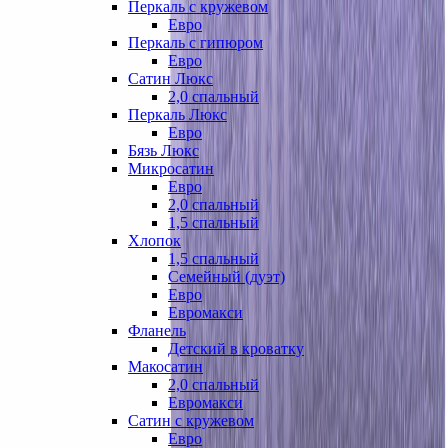
Перкаль с кружевом
Евро
Перкаль с гипюром
Евро
Сатин Люкс
2,0 спальный
Перкаль Люкс
Евро
Бязь Люкс
Микросатин
Евро
2,0 спальный
1,5 спальный
Хлопок
1,5 спальный
Семейный (дуэт)
Евро
Евромакси
Фланель
Детский в кроватку
Макосатин
2,0 спальный
Евромакси
Сатин с кружевом
Евро