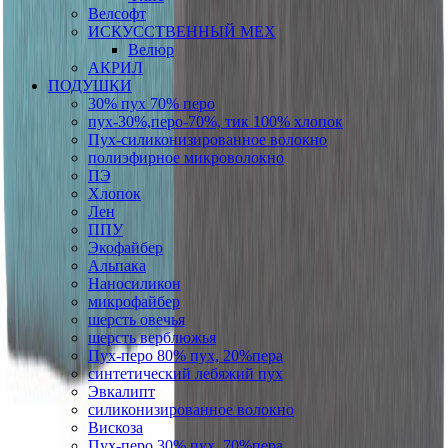
Велсофт
ИСКУССТВЕННЫЙ МЕХ
Велюр
АКРИЛ
ПОДУШКИ
30% пух 70% перо
пух-30%,перо-70%, тик 100% хлопок
Пух-силиконизированное волокно
полиэфирное микроволокно
ПЭ
Хлопок
Лен
ППУ
Экофайбер
Альпака
Наносиликон
микрофайбер
шерсть овечья
шерсть верблюжья
Пух-перо 80% пух, 20%пера
синтетический лебяжий пух
Эвкалипт
силиконизированное волокно
Вискоза
Пух-перо 30% пух, 70%пера