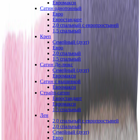
Евромакси
Сатин однотонный
Евро
Евростандарт
2,0 спальный с европростыней
1,5 спальный
Креп
Семейный (дуэт)
Евро
2,0 спальный
1,5 спальный
Сатин Де-люкс
Семейный (дуэт)
Евромакси
Сатин с вышивкой
Евромакси
Страйп-сатин
Евростандарт
Евромакси
1,5 спальный
Лен
2,0 спальный с европростыней
2,0 спальный
Семейный (дуэт)
Евро