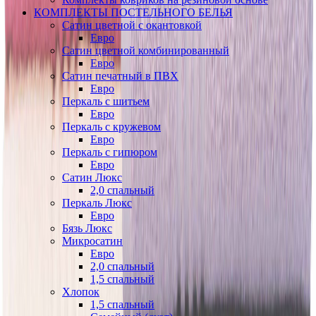
КОМПЛЕКТЫ ПОСТЕЛЬНОГО БЕЛЬЯ
Сатин цветной с окантовкой
Евро
Сатин цветной комбинированный
Евро
Сатин печатный в ПВХ
Евро
Перкаль с шитьем
Евро
Перкаль с кружевом
Евро
Перкаль с гипюром
Евро
Сатин Люкс
2,0 спальный
Перкаль Люкс
Евро
Бязь Люкс
Микросатин
Евро
2,0 спальный
1,5 спальный
Хлопок
1,5 спальный