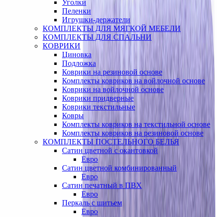
Уголки
Пеленки
Игрушки-держатели
КОМПЛЕКТЫ ДЛЯ МЯГКОЙ МЕБЕЛИ
КОМПЛЕКТЫ ДЛЯ СПАЛЬНИ
КОВРИКИ
Циновка
Подложка
Коврики на резиновой основе
Комплекты ковриков на войлочной основе
Коврики на войлочной основе
Коврики придверные
Коврики текстильные
Ковры
Комплекты ковриков на текстильной основе
Комплекты ковриков на резиновой основе
КОМПЛЕКТЫ ПОСТЕЛЬНОГО БЕЛЬЯ
Сатин цветной с окантовкой
Евро
Сатин цветной комбинированный
Евро
Сатин печатный в ПВХ
Евро
Перкаль с шитьем
Евро