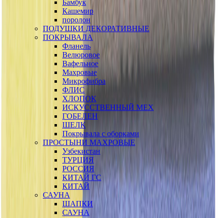
Бамбук
Кашемир
поролон
ПОДУШКИ ДЕКОРАТИВНЫЕ
ПОКРЫВАЛА
Фланель
Велюровое
Вафельное
Махровые
Микрофибра
ФЛИС
ХЛОПОК
ИСКУССТВЕННЫЙ МЕХ
ГОБЕЛЕН
ШЕЛК
Покрывала с оборками
ПРОСТЫНИ МАХРОВЫЕ
Узбекистан
ТУРЦИЯ
РОССИЯ
КИТАЙ ГС
КИТАЙ
САУНА
ШАПКИ
САУНА