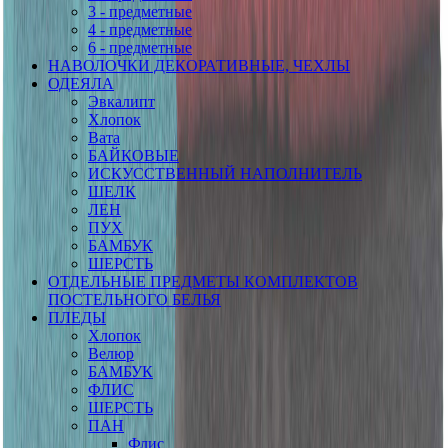
3 - предметные
4 - предметные
6 - предметные
НАВОЛОЧКИ ДЕКОРАТИВНЫЕ, ЧЕХЛЫ
ОДЕЯЛА
Эвкалипт
Хлопок
Вата
БАЙКОВЫЕ
ИСКУССТВЕННЫЙ НАПОЛНИТЕЛЬ
ШЕЛК
ЛЕН
ПУХ
БАМБУК
ШЕРСТЬ
ОТДЕЛЬНЫЕ ПРЕДМЕТЫ КОМПЛЕКТОВ
ПОСТЕЛЬНОГО БЕЛЬЯ
ПЛЕДЫ
Хлопок
Велюр
БАМБУК
ФЛИС
ШЕРСТЬ
ПАН
Флис