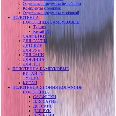
Отдельные предметы без оборки
Комплекты с оборкой
Отдельные предметы с оборкой
ПОЛОТЕНЦА
ПОЛОТЕНЦА БАМБУКОВЫЕ
Турция
Китай ГС
САЛФЕТКИ
ДЛЯ САУНЫ
ДЕТСКИЕ
ДЛЯ РУК
ДЛЯ БАНИ
ДЛЯ ЛИЦА
ДЛЯ НОГ
ПОЛОТЕНЦА БАМБУКОВЫЕ
КИТАЙ ГС
ТУРЦИЯ
КИТАЙ
ПОЛОТЕНЦА ЯПОНИЯ BOLANGDE
ПОЛОТЕНЦА
САЛФЕТКИ
ДЛЯ САУНЫ
ДЕТСКИЕ
ДЛЯ РУК
ДЛЯ БАНИ