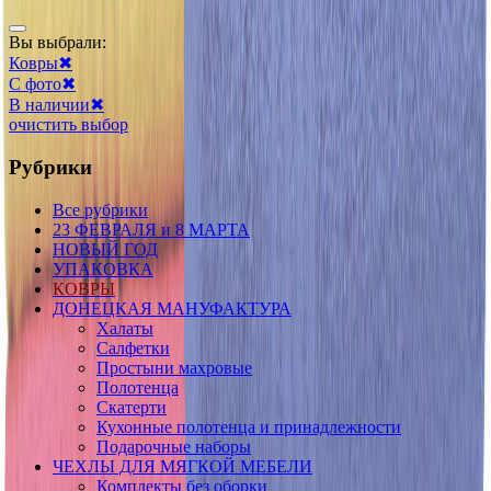
Вы выбрали:
Ковры
✖
С фото
✖
В наличии
✖
очистить выбор
Рубрики
Все рубрики
23 ФЕВРАЛЯ и 8 МАРТА
НОВЫЙ ГОД
УПАКОВКА
КОВРЫ
ДОНЕЦКАЯ МАНУФАКТУРА
Халаты
Салфетки
Простыни махровые
Полотенца
Скатерти
Кухонные полотенца и принадлежности
Подарочные наборы
ЧЕХЛЫ ДЛЯ МЯГКОЙ МЕБЕЛИ
Комплекты без оборки