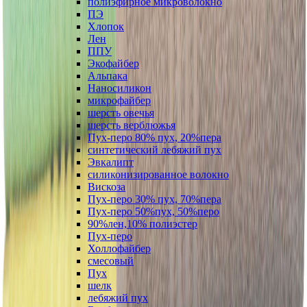
полиэфирное микроволокно
ПЭ
Хлопок
Лен
ППУ
Экофайбер
Альпака
Наносиликон
микрофайбер
шерсть овечья
шерсть верблюжья
Пух-перо 80% пух, 20%пера
синтетический лебяжий пух
Эвкалипт
силиконизированное волокно
Вискоза
Пух-перо 30% пух, 70%пера
Пух-перо 50%пух, 50%перо
90%лен,10% полиэстер
Пух-перо
Холлофайбер
смесовый
Пух
шелк
лебяжий пух