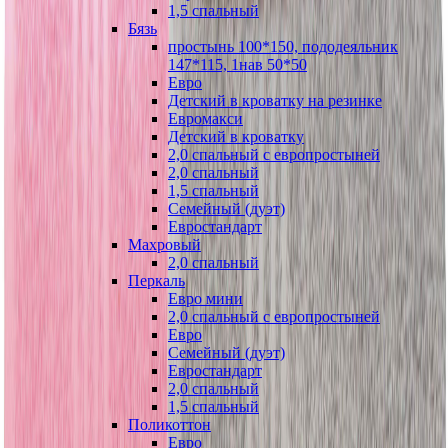
1,5 спальный
Бязь
простынь 100*150, пододеяльник
147*115, 1нав 50*50
Евро
Детский в кроватку на резинке
Евромакси
Детский в кроватку
2,0 спальный с европростыней
2,0 спальный
1,5 спальный
Семейный (дуэт)
Евростандарт
Махровый
2,0 спальный
Перкаль
Евро мини
2,0 спальный с европростыней
Евро
Семейный (дуэт)
Евростандарт
2,0 спальный
1,5 спальный
Поликоттон
Евро