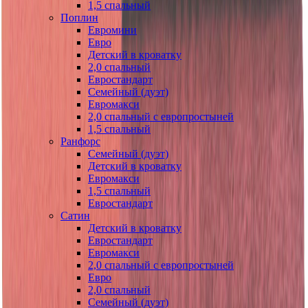
1,5 спальный
Поплин
Евромини
Евро
Детский в кроватку
2,0 спальный
Евростандарт
Семейный (дуэт)
Евромакси
2,0 спальный с европростыней
1,5 спальный
Ранфорс
Семейный (дуэт)
Детский в кроватку
Евромакси
1,5 спальный
Евростандарт
Сатин
Детский в кроватку
Евростандарт
Евромакси
2,0 спальный с европростыней
Евро
2,0 спальный
Семейный (дуэт)