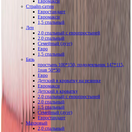
Евромакси
Страйп-сатин
Евростандарт
Евромакси
1,5 спальный
Лен
2,0 спальный с европростыней
2,0 спальный
Семейный (дуэт)
Евро
1,5 спальный
Бязь
простынь 100*150, пододеяльник 147*115,
1нав 50*50
Евро
Детский в кроватку на резинке
Евромакси
Детский в кроватку
2,0 спальный с европростыней
2,0 спальный
1,5 спальный
Семейный (дуэт)
Евростандарт
Махровый
2,0 спальный