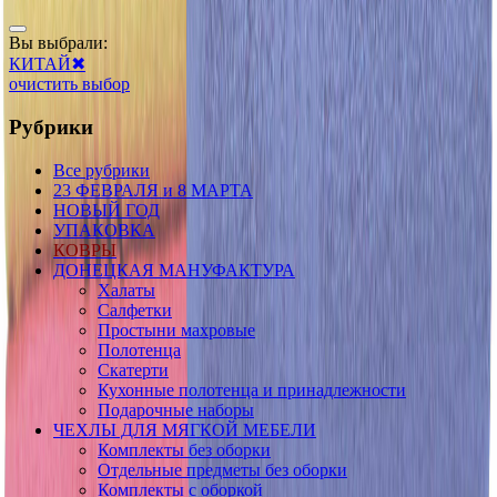
Вы выбрали:
КИТАЙ
✖
очистить выбор
Рубрики
Все рубрики
23 ФЕВРАЛЯ и 8 МАРТА
НОВЫЙ ГОД
УПАКОВКА
КОВРЫ
ДОНЕЦКАЯ МАНУФАКТУРА
Халаты
Салфетки
Простыни махровые
Полотенца
Скатерти
Кухонные полотенца и принадлежности
Подарочные наборы
ЧЕХЛЫ ДЛЯ МЯГКОЙ МЕБЕЛИ
Комплекты без оборки
Отдельные предметы без оборки
Комплекты с оборкой