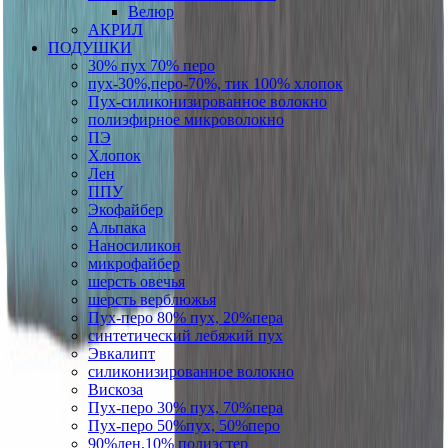
Велюр
АКРИЛ
ПОДУШКИ
30% пух 70% перо
пух-30%,перо-70%, тик 100% хлопок
Пух-силиконизированное волокно
полиэфирное микроволокно
ПЭ
Хлопок
Лен
ППУ
Экофайбер
Альпака
Наносиликон
микрофайбер
шерсть овечья
шерсть верблюжья
Пух-перо 80% пух, 20%пера
синтетический лебяжий пух
Эвкалипт
силиконизированное волокно
Вискоза
Пух-перо 30% пух, 70%пера
Пух-перо 50%пух, 50%перо
90%лен,10% полиэстер