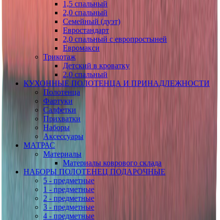
1,5 спальный
2,0 спальный
Семейный (дуэт)
Евростандарт
2,0 спальный с европростыней
Евромакси
Трикотаж
Детский в кроватку
2,0 спальный
КУХОННЫЕ ПОЛОТЕНЦА И ПРИНАДЛЕЖНОСТИ
Полотенца
Фартуки
Салфетки
Прихватки
Наборы
Аксессуары
МАТРАС
Материалы
Материалы коврового склада
НАБОРЫ ПОЛОТЕНЕЦ ПОДАРОЧНЫЕ
5 - предметные
1 - предметные
2 - предметные
3 - предметные
4 - предметные