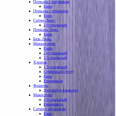
Перкаль с кружевом
Евро
Перкаль с гипюром
Евро
Сатин Люкс
2,0 спальный
Перкаль Люкс
Евро
Бязь Люкс
Микросатин
Евро
2,0 спальный
1,5 спальный
Хлопок
1,5 спальный
Семейный (дуэт)
Евро
Евромакси
Фланель
Детский в кроватку
Макосатин
2,0 спальный
Евромакси
Сатин с кружевом
Евро