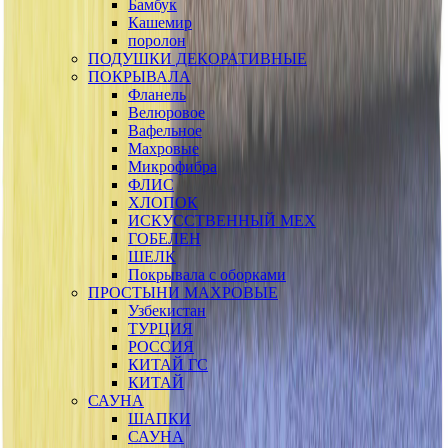
Бамбук
Кашемир
поролон
ПОДУШКИ ДЕКОРАТИВНЫЕ
ПОКРЫВАЛА
Фланель
Велюровое
Вафельное
Махровые
Микрофибра
ФЛИС
ХЛОПОК
ИСКУССТВЕННЫЙ МЕХ
ГОБЕЛЕН
ШЕЛК
Покрывала с оборками
ПРОСТЫНИ МАХРОВЫЕ
Узбекистан
ТУРЦИЯ
РОССИЯ
КИТАЙ ГС
КИТАЙ
САУНА
ШАПКИ
САУНА