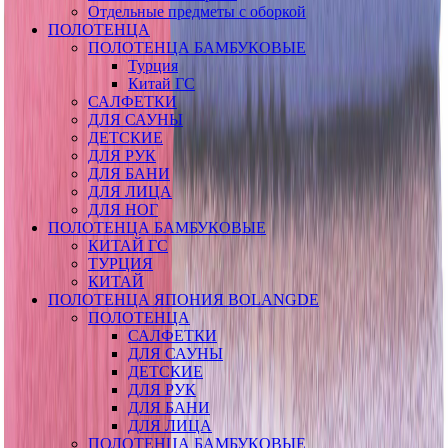
Отдельные предметы с оборкой
ПОЛОТЕНЦА
ПОЛОТЕНЦА БАМБУКОВЫЕ
Турция
Китай ГС
САЛФЕТКИ
ДЛЯ САУНЫ
ДЕТСКИЕ
ДЛЯ РУК
ДЛЯ БАНИ
ДЛЯ ЛИЦА
ДЛЯ НОГ
ПОЛОТЕНЦА БАМБУКОВЫЕ
КИТАЙ ГС
ТУРЦИЯ
КИТАЙ
ПОЛОТЕНЦА ЯПОНИЯ BOLANGDE
ПОЛОТЕНЦА
САЛФЕТКИ
ДЛЯ САУНЫ
ДЕТСКИЕ
ДЛЯ РУК
ДЛЯ БАНИ
ДЛЯ ЛИЦА
ПОЛОТЕНЦА БАМБУКОВЫЕ