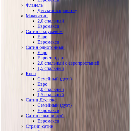
Фланель
Детский в кроватку
Макосатин
2,0 спальный
Евромакси
Сатин с кружевом
Евро
Евромакси
Сатин однотонный
Евро
Евростандарт
2,0 спальный с европростыней
1,5 спальный
Креп
Семейный (дуэт)
Евро
2,0 спальный
1,5 спальный
Сатин Де-люкс
Семейный (дуэт)
Евромакси
Сатин с вышивкой
Евромакси
Страйп-сатин