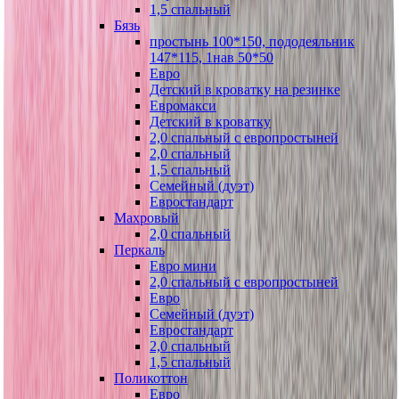
1,5 спальный
Бязь
простынь 100*150, пододеяльник
147*115, 1нав 50*50
Евро
Детский в кроватку на резинке
Евромакси
Детский в кроватку
2,0 спальный с европростыней
2,0 спальный
1,5 спальный
Семейный (дуэт)
Евростандарт
Махровый
2,0 спальный
Перкаль
Евро мини
2,0 спальный с европростыней
Евро
Семейный (дуэт)
Евростандарт
2,0 спальный
1,5 спальный
Поликоттон
Евро