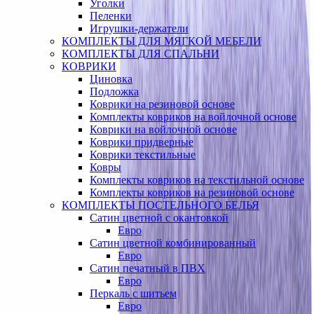
Уголки
Пеленки
Игрушки-держатели
КОМПЛЕКТЫ ДЛЯ МЯГКОЙ МЕБЕЛИ
КОМПЛЕКТЫ ДЛЯ СПАЛЬНИ
КОВРИКИ
Циновка
Подложка
Коврики на резиновой основе
Комплекты ковриков на войлочной основе
Коврики на войлочной основе
Коврики придверные
Коврики текстильные
Ковры
Комплекты ковриков на текстильной основе
Комплекты ковриков на резиновой основе
КОМПЛЕКТЫ ПОСТЕЛЬНОГО БЕЛЬЯ
Сатин цветной с окантовкой
Евро
Сатин цветной комбинированный
Евро
Сатин печатный в ПВХ
Евро
Перкаль с шитьем
Евро