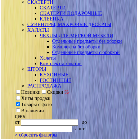
СКАТЕРТИ
СКАТЕРТИ
СКАТЕРТИ ПОДАРОЧНЫЕ
КЛЕЕНКА
СУВЕНИРЫ, МАХРОВЫЕ ДЕСЕРТЫ
ХАЛАТЫ
ЧЕХЛЫ ДЛЯ МЯГКОЙ МЕБЕЛИ
Отдельные предметы без оборки
Комплекты без оборки
Отдельные предметы с оборкой
Халаты
Комплекты халатов
ШТОРЫ
КУХОННЫЕ
ГОСТИННЫЕ
РАСПРОДАЖА
Новинки
Скидки
%
Хиты продаж
Товары с фото
В наличии
цена
от
до
за шт.
×
сбросить фильтры