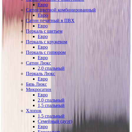
Евро
Сатин цветной комбинированный
Евро
Сатин печатный в ПВХ
Евро
Перкаль с шитьем
Евро
Перкаль с кружевом
Евро
Перкаль с гипюром
Евро
Сатин Люкс
2,0 спальный
Перкаль Люкс
Евро
Бязь Люкс
Микросатин
Евро
2,0 спальный
1,5 спальный
Хлопок
1,5 спальный
Семейный (дуэт)
Евро
Евромакси