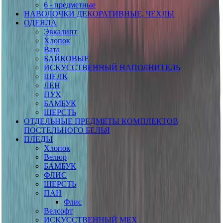
6 - предметные
НАВОЛОЧКИ ДЕКОРАТИВНЫЕ, ЧЕХЛЫ
ОДЕЯЛА
Эвкалипт
Хлопок
Вата
БАЙКОВЫЕ
ИСКУССТВЕННЫЙ НАПОЛНИТЕЛЬ
ШЕЛК
ЛЕН
ПУХ
БАМБУК
ШЕРСТЬ
ОТДЕЛЬНЫЕ ПРЕДМЕТЫ КОМПЛЕКТОВ
ПОСТЕЛЬНОГО БЕЛЬЯ
ПЛЕДЫ
Хлопок
Велюр
БАМБУК
ФЛИС
ШЕРСТЬ
ПАН
Флис
Велсофт
ИСКУССТВЕННЫЙ МЕХ