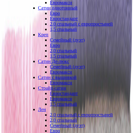
Евромакси
Сатин однотонный
Евро
Евростандарт
2,0 спальный с европростыней
1,5 спальный
Креп
Семейный (дуэт)
Евро
2,0 спальный
1,5 спальный
Сатин Де-люкс
Семейный (дуэт)
Евромакси
Сатин с вышивкой
Евромакси
Страйп-сатин
Евростандарт
Евромакси
1,5 спальный
Лен
2,0 спальный с европростыней
2,0 спальный
Семейный (дуэт)
Евро