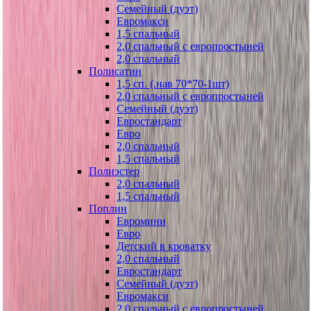
Семейный (дуэт)
Евромакси
1,5 спальный
2,0 спальный с европростыней
2,0 спальный
Полисатин
1,5 сп. (.нав 70*70-1шт)
2,0 спальный с европростыней
Семейный (дуэт)
Евростандарт
Евро
2,0 спальный
1,5 спальный
Полиэстер
2,0 спальный
1,5 спальный
Поплин
Евромини
Евро
Детский в кроватку
2,0 спальный
Евростандарт
Семейный (дуэт)
Евромакси
2,0 спальный с европростыней