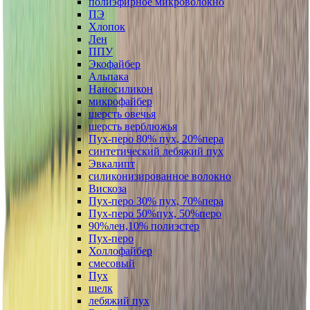
полиэфирное микроволокно
ПЭ
Хлопок
Лен
ППУ
Экофайбер
Альпака
Наносиликон
микрофайбер
шерсть овечья
шерсть верблюжья
Пух-перо 80% пух, 20%пера
синтетический лебяжий пух
Эвкалипт
силиконизированное волокно
Вискоза
Пух-перо 30% пух, 70%пера
Пух-перо 50%пух, 50%перо
90%лен,10% полиэстер
Пух-перо
Холлофайбер
смесовый
Пух
шелк
лебяжий пух