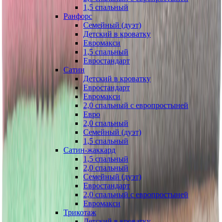
1,5 спальный
Ранфорс
Семейный (дуэт)
Детский в кроватку
Евромакси
1,5 спальный
Евростандарт
Сатин
Детский в кроватку
Евростандарт
Евромакси
2,0 спальный с европростыней
Евро
2,0 спальный
Семейный (дуэт)
1,5 спальный
Сатин-жаккард
1,5 спальный
2,0 спальный
Семейный (дуэт)
Евростандарт
2,0 спальный с европростыней
Евромакси
Трикотаж
Детский в кроватку