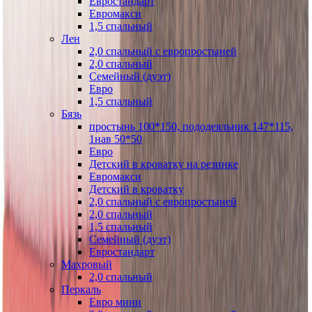
Евростандарт
Евромакси
1,5 спальный
Лен
2,0 спальный с европростыней
2,0 спальный
Семейный (дуэт)
Евро
1,5 спальный
Бязь
простынь 100*150, пододеяльник 147*115,
1нав 50*50
Евро
Детский в кроватку на резинке
Евромакси
Детский в кроватку
2,0 спальный с европростыней
2,0 спальный
1,5 спальный
Семейный (дуэт)
Евростандарт
Махровый
2,0 спальный
Перкаль
Евро мини