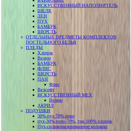
БАЙКОВЫЕ
ИСКУССТВЕННЫЙ НАПОЛНИТЕЛЬ
ШЕЛК
ЛЕН
ПУХ
БАМБУК
ШЕРСТЬ
ОТДЕЛЬНЫЕ ПРЕДМЕТЫ КОМПЛЕКТОВ
ПОСТЕЛЬНОГО БЕЛЬЯ
ПЛЕДЫ
Хлопок
Велюр
БАМБУК
ФЛИС
ШЕРСТЬ
ПАН
Флис
Велсофт
ИСКУССТВЕННЫЙ МЕХ
Велюр
АКРИЛ
ПОДУШКИ
30% пух 70% перо
пух-30%,перо-70%, тик 100% хлопок
Пух-силиконизированное волокно