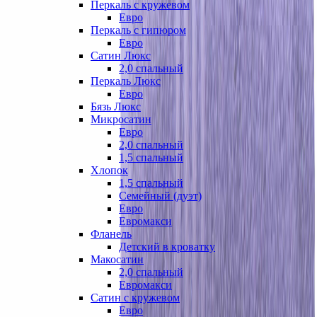
Перкаль с кружевом
Евро
Перкаль с гипюром
Евро
Сатин Люкс
2,0 спальный
Перкаль Люкс
Евро
Бязь Люкс
Микросатин
Евро
2,0 спальный
1,5 спальный
Хлопок
1,5 спальный
Семейный (дуэт)
Евро
Евромакси
Фланель
Детский в кроватку
Макосатин
2,0 спальный
Евромакси
Сатин с кружевом
Евро