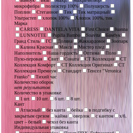
Бамбук
Бязь
Махр.
Махра-велюр
микрофибра
полиэстер 100%
Полушерсть
Поплин
Стеганное
Тик
Тик матрацный
Ультрастеп
хлопок 100%
Хлопок 100%, тик
Марка
CARESS
DANTELA VITA
First Choice
Juanna
LUNNOTTE
Pupilla Bambo
Soavita
Бамбук
Гранд Стиль
ГС
Доляна
Жаккардовое
Зоопарк
Калина Красная
Макси
Мистер плед
Наполнитель
Наша гордость
Оптима
Поло
Пухо-перовая
Свит
Соната
СТ Коллекция
СТ
Коллекция Комфорт
СТ Коллекция Оригинал
СТ
Коллекция Премиум
Стандарт
Тенсел "Veronica
Franko"
Тихий час
Количество оборок
нет результатов
Количество в упаковке
1 шт.
10 шт.
6 шт.
8 шт.
Кант
Атласный
без канта
бейка
в подгибку с
закрытым срезом
кайма
оверлок
с кантом
х/б,
цвет – белый
чехол без канта
Индивидуальная упаковка