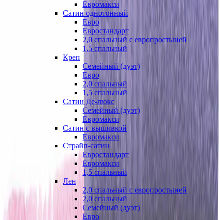
Евромакси
Сатин однотонный
Евро
Евростандарт
2,0 спальный с европростыней
1,5 спальный
Креп
Семейный (дуэт)
Евро
2,0 спальный
1,5 спальный
Сатин Де-люкс
Семейный (дуэт)
Евромакси
Сатин с вышивкой
Евромакси
Страйп-сатин
Евростандарт
Евромакси
1,5 спальный
Лен
2,0 спальный с европростыней
2,0 спальный
Семейный (дуэт)
Евро