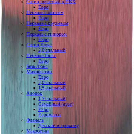
Сатин печатный в ПВХ
Евро
Перкаль с шитьем
Евро
Перкаль с кружевом
Евро
Перкаль с гипюром
Евро
Сатин Люкс
2,0 спальный
Перкаль Люкс
Евро
Бязь Люкс
Микросатин
Евро
2,0 спальный
1,5 спальный
Хлопок
1,5 спальный
Семейный (дуэт)
Евро
Евромакси
Фланель
Детский в кроватку
Макосатин