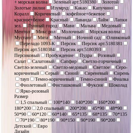
+ морская волна
Зеленый арт.5180380
Золотой
Золотые лилии
Изумруд
Какао
Капучино
Коралл
Коричневый
кофейное+бежевое
красное+белое
Красный
Лаванда
Лайм
Лапки
зел.
Лунный город
Мави
Мальва
Медовый
Ментол
Микс рол
Молочный
Морская волна
Мустанг
Мята
Мятный
Ночной сад
Оливковый
Переладо 1093-К
Персик
Персик арт.5180381
Персик арт.5180384
Персик арт.5180393
Персиковый
Пробуждение
Пудра
Розовый
Салат
Салатовый
Сапфир
Светло-горчичный
Светло-зеленый
Светло-медовый
Светлое
Серо-
коричневый
Серый
Синий
Сиреневый
Сирень
тауп
Темно-коричневый
Темно-синий
Фиалка
Фиолетовый
Фисташковый
Фуксия
Шоколад
Ярко-розовый
Размер
1,5 спальный
100*140
140*200
160*200
180*200
2,0 спальный
200*200
45*90
48*90
50*90
60*120
60*140
65*135
68*135
70*135
70*190
80*190
90*150
90*190
90*200
Детский
Евро
Дизайн