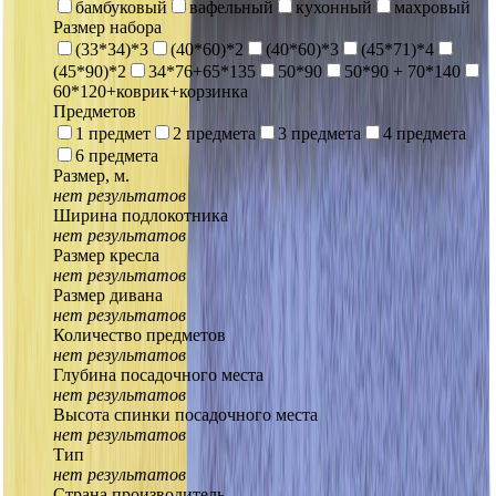
бамбуковый
вафельный
кухонный
махровый
Размер набора
(33*34)*3
(40*60)*2
(40*60)*3
(45*71)*4
(45*90)*2
34*76+65*135
50*90
50*90 + 70*140
60*120+коврик+корзинка
Предметов
1 предмет
2 предмета
3 предмета
4 предмета
6 предмета
Размер, м.
нет результатов
Ширина подлокотника
нет результатов
Размер кресла
нет результатов
Размер дивана
нет результатов
Количество предметов
нет результатов
Глубина посадочного места
нет результатов
Высота спинки посадочного места
нет результатов
Тип
нет результатов
Страна производитель