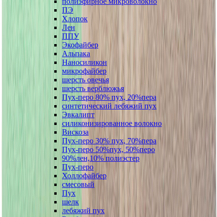
полиэфирное микроволокно
ПЭ
Хлопок
Лен
ППУ
Экофайбер
Альпака
Наносиликон
микрофайбер
шерсть овечья
шерсть верблюжья
Пух-перо 80% пух, 20%пера
синтетический лебяжий пух
Эвкалипт
силиконизированное волокно
Вискоза
Пух-перо 30% пух, 70%пера
Пух-перо 50%пух, 50%перо
90%лен,10% полиэстер
Пух-перо
Холлофайбер
смесовый
Пух
шелк
лебяжий пух