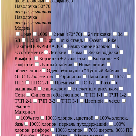
шерсть овечья
Экофайбер
Наволочка 50*70
нет результатов
Наволочка
нет результатов
Модель
1 нав
1009
2 нав. (70*70)
24 пиковки
3d
5Д
L22-6
Light
mik/ станд.
Ocean
Pike
Takimi+ПОКРЫВАЛО
Бамбуковое волокно
в
ассортименте
Детский
зима
Знаки зодиака
Комфорт
Корзинка + 2 салфетки
Корзинка +3
салфетки
Лунный зайчик
Новая линия
облегченное
Одеяло+подушка "Лунный Зайчик"
ОПС 1-2 кассетное
Оригинал
Папалино
ПО-2
ПП1
ППС 2-1
Премиум
ПС 1-2
Роза
с
вышивкой
с кружевом
с печатным рисунком
Сети
Синтепон облегченное
ТЧП 1-1
ТЧП 1-2
ТЧП 2-1
ТЧП 2-2
ТЧП 3-1
Цветной
чехол
Эконом
Материал
100% п/э
100% хлопок , цветной
100% хлопок,
бязь
100% хлопок, перкаль пуходержащий
100%
хлопок, ранфорс
100%,хлопок
70% шерсть, 30% ПЭ