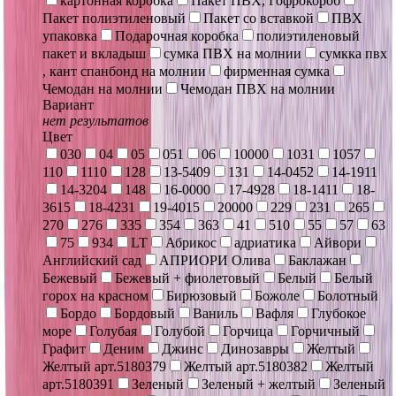
картонная коробка
Пакет ПВХ, Гофрокороб
Пакет полиэтиленовый
Пакет со вставкой
ПВХ
упаковка
Подарочная коробка
полиэтиленовый
пакет и вкладыш
сумка ПВХ на молнии
сумкка пвх
, кант спанбонд на молнии
фирменная сумка
Чемодан на молнии
Чемодан ПВХ на молнии
Вариант
нет результатов
Цвет
030
04
05
051
06
10000
1031
1057
110
1110
128
13-5409
131
14-0452
14-1911
14-3204
148
16-0000
17-4928
18-1411
18-
3615
18-4231
19-4015
20000
229
231
265
270
276
335
354
363
41
510
55
57
63
75
934
LT
Абрикос
адриатика
Айвори
Английский сад
АПРИОРИ Олива
Баклажан
Бежевый
Бежевый + фиолетовый
Белый
Белый
горох на красном
Бирюзовый
Божоле
Болотный
Бордо
Бордовый
Ваниль
Вафля
Глубокое
море
Голубая
Голубой
Горчица
Горчичный
Графит
Деним
Джинс
Динозавры
Желтый
Желтый арт.5180379
Желтый арт.5180382
Желтый
арт.5180391
Зеленый
Зеленый + желтый
Зеленый