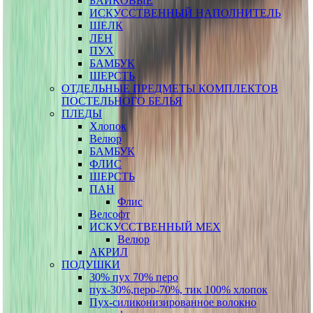
БАЙКОВЫЕ
ИСКУССТВЕННЫЙ НАПОЛНИТЕЛЬ
ШЕЛК
ЛЕН
ПУХ
БАМБУК
ШЕРСТЬ
ОТДЕЛЬНЫЕ ПРЕДМЕТЫ КОМПЛЕКТОВ
ПОСТЕЛЬНОГО БЕЛЬЯ
ПЛЕДЫ
Хлопок
Велюр
БАМБУК
ФЛИС
ШЕРСТЬ
ПАН
Флис
Велсофт
ИСКУССТВЕННЫЙ МЕХ
Велюр
АКРИЛ
ПОДУШКИ
30% пух 70% перо
пух-30%,перо-70%, тик 100% хлопок
Пух-силиконизированное волокно