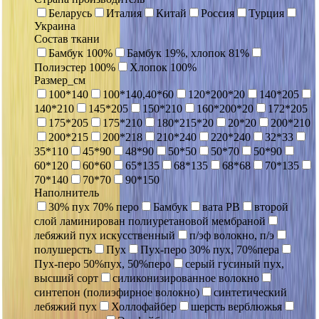
Беларусь
Италия
Китай
Россия
Турция
Украина
Состав ткани
Бамбук 100%
Бамбук 19%, хлопок 81%
Полиэстер 100%
Хлопок 100%
Размер_см
100*140
100*140,40*60
120*200*20
140*205
140*210
145*205
150*210
160*200*20
172*205
175*205
175*210
180*215*20
20*20
200*210
200*215
200*218
210*240
220*240
32*33
35*110
45*90
48*90
50*50
50*70
50*90
60*120
60*60
65*135
68*135
68*68
70*135
70*140
70*70
90*150
Наполнитель
30% пух 70% перо
Бамбук
вата РВ
второй
слой ламинирован полиуретановой мембраной
лебяжий пух искусственный
п/эф волокно, п/э
полушерсть
Пух
Пух-перо 30% пух, 70%пера
Пух-перо 50%пух, 50%перо
серый гусиный пух,
высший сорт
силиконизированное волокно
синтепон (полиэфирное волокно)
синтетический
лебяжий пух
Холлофайбер
шерсть верблюжья