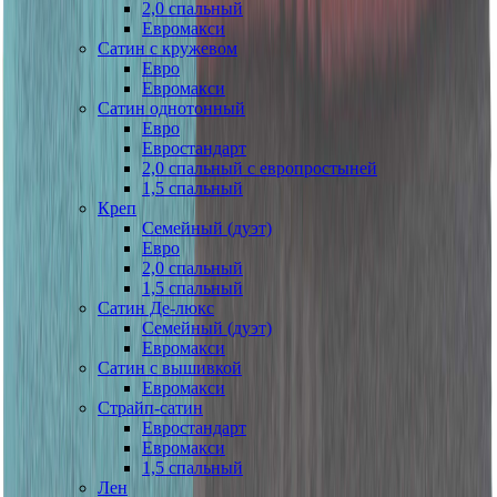
2,0 спальный
Евромакси
Сатин с кружевом
Евро
Евромакси
Сатин однотонный
Евро
Евростандарт
2,0 спальный с европростыней
1,5 спальный
Креп
Семейный (дуэт)
Евро
2,0 спальный
1,5 спальный
Сатин Де-люкс
Семейный (дуэт)
Евромакси
Сатин с вышивкой
Евромакси
Страйп-сатин
Евростандарт
Евромакси
1,5 спальный
Лен