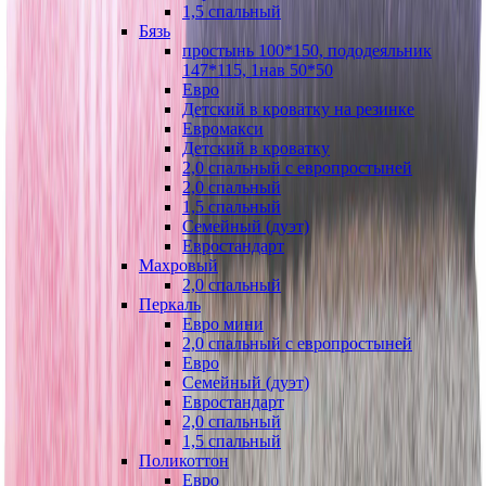
1,5 спальный
Бязь
простынь 100*150, пододеяльник
147*115, 1нав 50*50
Евро
Детский в кроватку на резинке
Евромакси
Детский в кроватку
2,0 спальный с европростыней
2,0 спальный
1,5 спальный
Семейный (дуэт)
Евростандарт
Махровый
2,0 спальный
Перкаль
Евро мини
2,0 спальный с европростыней
Евро
Семейный (дуэт)
Евростандарт
2,0 спальный
1,5 спальный
Поликоттон
Евро