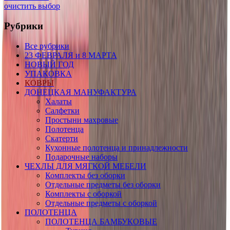
очистить выбор
Рубрики
Все рубрики
23 ФЕВРАЛЯ и 8 МАРТА
НОВЫЙ ГОД
УПАКОВКА
КОВРЫ
ДОНЕЦКАЯ МАНУФАКТУРА
Халаты
Салфетки
Простыни махровые
Полотенца
Скатерти
Кухонные полотенца и принадлежности
Подарочные наборы
ЧЕХЛЫ ДЛЯ МЯГКОЙ МЕБЕЛИ
Комплекты без оборки
Отдельные предметы без оборки
Комплекты с оборкой
Отдельные предметы с оборкой
ПОЛОТЕНЦА
ПОЛОТЕНЦА БАМБУКОВЫЕ