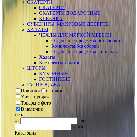
СКАТЕРТИ
СКАТЕРТИ
СКАТЕРТИ ПОДАРОЧНЫЕ
КЛЕЕНКА
СУВЕНИРЫ, МАХРОВЫЕ ДЕСЕРТЫ
ХАЛАТЫ
ЧЕХЛЫ ДЛЯ МЯГКОЙ МЕБЕЛИ
Отдельные предметы без оборки
Комплекты без оборки
Отдельные предметы с оборкой
Халаты
Комплекты халатов
ШТОРЫ
КУХОННЫЕ
ГОСТИННЫЕ
РАСПРОДАЖА
Новинки
Скидки
%
Хиты продаж
Товары с фото
В наличии
цена
от
до
за шт.
Категория