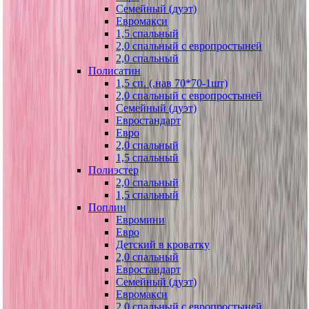
Семейный (дуэт)
Евромакси
1,5 спальный
2,0 спальный с европростыней
2,0 спальный
Полисатин
1,5 сп. (.нав 70*70-1шт)
2,0 спальный с европростыней
Семейный (дуэт)
Евростандарт
Евро
2,0 спальный
1,5 спальный
Полиэстер
2,0 спальный
1,5 спальный
Поплин
Евромини
Евро
Детский в кроватку
2,0 спальный
Евростандарт
Семейный (дуэт)
Евромакси
2,0 спальный с европростыней