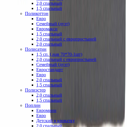
2,0 спальный
1,5 спальный
Поликоттон
Евро
Семейный (дуэт)
Евромакси
1,5 спальный
2,0 спальный с европростыней
2,0 спальный
Полисатин
1,5 сп. (.нав 70*70-1шт)
2,0 спальный с европростыней
Семейный (дуэт)
Евростандарт
Евро
2,0 спальный
1,5 спальный
Полиэстер
2,0 спальный
1,5 спальный
Поплин
Евромини
Евро
Детский в кроватку
2,0 спальный