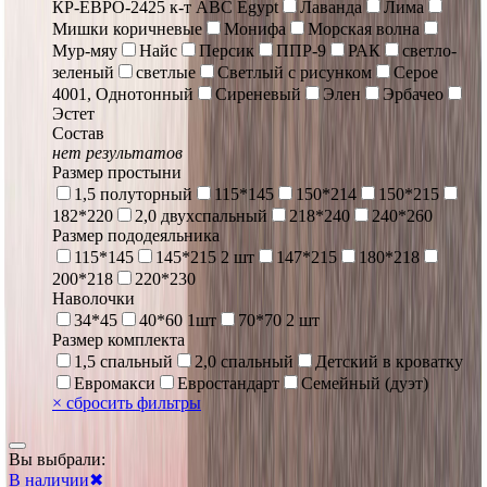
КР-ЕВРО-2425 к-т ABC Egypt
Лаванда
Лима
Мишки коричневые
Монифа
Морская волна
Мур-мяу
Найс
Персик
ППР-9
РАК
светло-
зеленый
светлые
Светлый с рисунком
Серое
4001, Однотонный
Сиреневый
Элен
Эрбачео
Эстет
Состав
нет результатов
Размер простыни
1,5 полуторный
115*145
150*214
150*215
182*220
2,0 двухспальный
218*240
240*260
Размер пододеяльника
115*145
145*215 2 шт
147*215
180*218
200*218
220*230
Наволочки
34*45
40*60 1шт
70*70 2 шт
Размер комплекта
1,5 спальный
2,0 спальный
Детский в кроватку
Евромакси
Евростандарт
Семейный (дуэт)
×
сбросить фильтры
Вы выбрали:
В наличии
✖