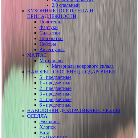
2,0 спальный
КУХОННЫЕ ПОЛОТЕНЦА И
ПРИНАДЛЕЖНОСТИ
Полотенца
Фартуки
Салфетки
Прихватки
Наборы
Аксессуары
МАТРАС
Материалы
Материалы коврового склада
НАБОРЫ ПОЛОТЕНЕЦ ПОДАРОЧНЫЕ
5 - предметные
1 - предметные
2 - предметные
3 - предметные
4 - предметные
6 - предметные
НАВОЛОЧКИ ДЕКОРАТИВНЫЕ, ЧЕХЛЫ
ОДЕЯЛА
Эвкалипт
Хлопок
Вата