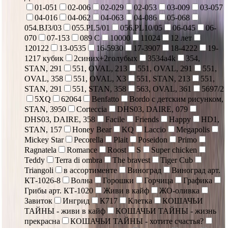
01-051
02-006
02-029
02-053
03-009
03-057
04-016
04-062
04-063
04-086
05-068
054.BJ3/03
055.PL5/01
056.PL10/05
06-045
06-
070
07-153
089 С
10000
11024
12 лет
120122
13-0535
16-5930
17-3907
18-4222
19-
1217 кубик
2синих+2голубых
3534a4k
354,
STAN, 291
551, OVAL, 213
551, OVAL, 291
551,
OVAL, 358
551, OVAL, X3
551, STAN, 213
551,
STAN, 291
551, STAN, 358
563, OVAL, 361
5697/2
5XQ
62064
Benfatto
Bordo с детским рисунком,
STAN, 3950
Corteccia
DHS03, DAIRE, 079
DHS03, DAIRE, 358
Facile
Friends
Happy
HD1,
STAN, 157
Honey Bear
KQ
Laccio
Megapolis
Mickey Star
Pecorella
Plait
Poseidon
Primo
Ragnatela
Romance
Roost
S
Super chicken
Teddy
Terra di ombra
The bravest
Tiger Cub
Triangoli
в ассортименте
Виноград
Виноград арт.
КТ-1026-8
Волна
Горошки
Горчица
Графика
Грибы арт. КТ-1020
Живи в кайф
ЖО-оливка
Завиток
Ингрид
К717
Клетка
КОШАЧЬИ
ТАЙНЫ - живи в кайф
КОШАЧЬИ ТАЙНЫ - жизнь
прекрасна
КОШАЧЬИ ТАЙНЫ - хотите счастья?