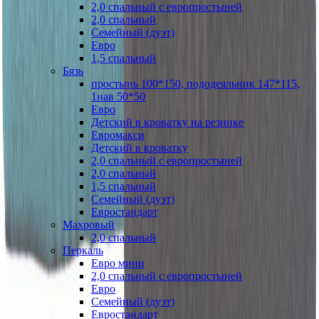
2,0 спальный с европростыней
2,0 спальный
Семейный (дуэт)
Евро
1,5 спальный
Бязь
простынь 100*150, пододеяльник 147*115,
1нав 50*50
Евро
Детский в кроватку на резинке
Евромакси
Детский в кроватку
2,0 спальный с европростыней
2,0 спальный
1,5 спальный
Семейный (дуэт)
Евростандарт
Махровый
2,0 спальный
Перкаль
Евро мини
2,0 спальный с европростыней
Евро
Семейный (дуэт)
Евростандарт