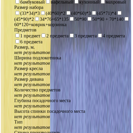
бамбуковый
вафельный
кухонный
махровый
Размер набора
(33*34)*3
(40*60)*2
(40*60)*3
(45*71)*4
(45*90)*2
34*76+65*135
50*90
50*90 + 70*140
60*120+коврик+корзинка
Предметов
1 предмет
2 предмета
3 предмета
4 предмета
6 предмета
Размер, м.
нет результатов
Ширина подлокотника
нет результатов
Размер кресла
нет результатов
Размер дивана
нет результатов
Количество предметов
нет результатов
Глубина посадочного места
нет результатов
Высота спинки посадочного места
нет результатов
Тип
нет результатов
Страна производитель