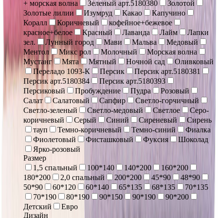
+ морская волна
Зеленый арт.5180380
Золотой
Золотые лилии
Изумруд
Какао
Капучино
Коралл
Коричневый
кофейное+бежевое
красное+белое
Красный
Лаванда
Лайм
Лапки
зел.
Лунный город
Мави
Мальва
Медовый
Ментол
Микс рол
Молочный
Морская волна
Мустанг
Мята
Мятный
Ночной сад
Оливковый
Переладо 1093-К
Персик
Персик арт.5180381
Персик арт.5180384
Персик арт.5180393
Персиковый
Пробуждение
Пудра
Розовый
Салат
Салатовый
Сапфир
Светло-горчичный
Светло-зеленый
Светло-медовый
Светлое
Серо-
коричневый
Серый
Синий
Сиреневый
Сирень
тауп
Темно-коричневый
Темно-синий
Фиалка
Фиолетовый
Фисташковый
Фуксия
Шоколад
Ярко-розовый
Размер
1,5 спальный
100*140
140*200
160*200
180*200
2,0 спальный
200*200
45*90
48*90
50*90
60*120
60*140
65*135
68*135
70*135
70*190
80*190
90*150
90*190
90*200
Детский
Евро
Дизайн