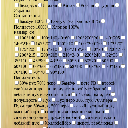
Беларусь
Италия
Китай
Россия
Турция
Украина
Состав ткани
Бамбук 100%
Бамбук 19%, хлопок 81%
Полиэстер 100%
Хлопок 100%
Размер_см
100*140
100*140,40*60
120*200*20
140*205
140*210
145*205
150*210
160*200*20
172*205
175*205
175*210
180*215*20
20*20
200*210
200*215
200*218
210*240
220*240
32*33
35*110
45*90
48*90
50*50
50*70
50*90
60*120
60*60
65*135
68*135
68*68
70*135
70*140
70*70
90*150
Наполнитель
30% пух 70% перо
Бамбук
вата РВ
второй
слой ламинирован полиуретановой мембраной
лебяжий пух искусственный
п/эф волокно, п/э
полушерсть
Пух
Пух-перо 30% пух, 70%пера
Пух-перо 50%пух, 50%перо
серый гусиный пух,
высший сорт
силиконизированное волокно
синтепон (полиэфирное волокно)
синтетический
лебяжий пух
Холлофайбер
шерсть верблюжья