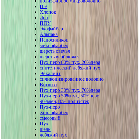
полиэфирное микроволокно
ПЭ
Хлопок
Лен
ППУ
Экофайбер
Альпака
Наносиликон
микрофайбер
шерсть овечья
шерсть верблюжья
Пух-перо 80% пух, 20%пера
синтетический лебяжий пух
Эвкалипт
силиконизированное волокно
Вискоза
Пух-перо 30% пух, 70%пера
Пух-перо 50%пух, 50%перо
90%лен,10% полиэстер
Пух-перо
Холлофайбер
смесовый
Пух
шелк
лебяжий пух