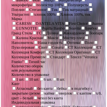
Бамбук
Бязь
Махр.
Махра-велюр
микрофибра
полиэстер 100%
Полушерсть
Поплин
Стеганное
Тик
Тик матрацный
Ультрастеп
хлопок 100%
Хлопок 100%, тик
Марка
CARESS
DANTELA VITA
First Choice
Juanna
LUNNOTTE
Pupilla Bambo
Soavita
Бамбук
Гранд Стиль
ГС
Доляна
Жаккардовое
Зоопарк
Калина Красная
Макси
Мистер плед
Наполнитель
Наша гордость
Оптима
Поло
Пухо-перовая
Свит
Соната
СТ Коллекция
СТ
Коллекция Комфорт
СТ Коллекция Оригинал
СТ
Коллекция Премиум
Стандарт
Тенсел "Veronica
Franko"
Тихий час
Количество оборок
нет результатов
Количество в упаковке
1 шт.
10 шт.
6 шт.
8 шт.
Кант
Атласный
без канта
бейка
в подгибку с
закрытым срезом
кайма
оверлок
с кантом
х/б,
цвет – белый
чехол без канта
Индивидуальная упаковка