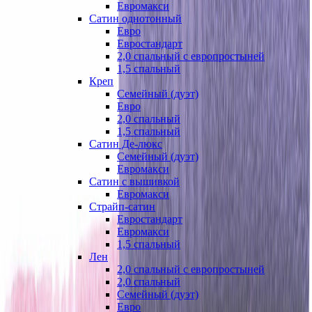
Евромакси
Сатин однотонный
Евро
Евростандарт
2,0 спальный с европростыней
1,5 спальный
Креп
Семейный (дуэт)
Евро
2,0 спальный
1,5 спальный
Сатин Де-люкс
Семейный (дуэт)
Евромакси
Сатин с вышивкой
Евромакси
Страйп-сатин
Евростандарт
Евромакси
1,5 спальный
Лен
2,0 спальный с европростыней
2,0 спальный
Семейный (дуэт)
Евро