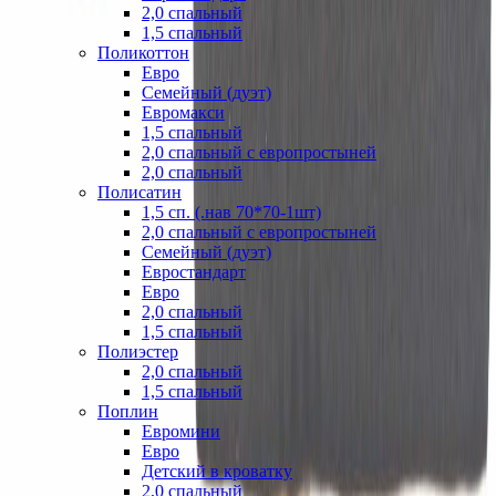
2,0 спальный
1,5 спальный
Поликоттон
Евро
Семейный (дуэт)
Евромакси
1,5 спальный
2,0 спальный с европростыней
2,0 спальный
Полисатин
1,5 сп. (.нав 70*70-1шт)
2,0 спальный с европростыней
Семейный (дуэт)
Евростандарт
Евро
2,0 спальный
1,5 спальный
Полиэстер
2,0 спальный
1,5 спальный
Поплин
Евромини
Евро
Детский в кроватку
2,0 спальный