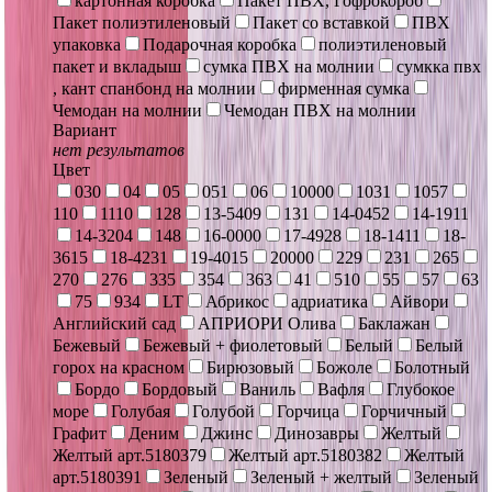
картонная коробка
Пакет ПВХ, Гофрокороб
Пакет полиэтиленовый
Пакет со вставкой
ПВХ
упаковка
Подарочная коробка
полиэтиленовый
пакет и вкладыш
сумка ПВХ на молнии
сумкка пвх
, кант спанбонд на молнии
фирменная сумка
Чемодан на молнии
Чемодан ПВХ на молнии
Вариант
нет результатов
Цвет
030
04
05
051
06
10000
1031
1057
110
1110
128
13-5409
131
14-0452
14-1911
14-3204
148
16-0000
17-4928
18-1411
18-
3615
18-4231
19-4015
20000
229
231
265
270
276
335
354
363
41
510
55
57
63
75
934
LT
Абрикос
адриатика
Айвори
Английский сад
АПРИОРИ Олива
Баклажан
Бежевый
Бежевый + фиолетовый
Белый
Белый
горох на красном
Бирюзовый
Божоле
Болотный
Бордо
Бордовый
Ваниль
Вафля
Глубокое
море
Голубая
Голубой
Горчица
Горчичный
Графит
Деним
Джинс
Динозавры
Желтый
Желтый арт.5180379
Желтый арт.5180382
Желтый
арт.5180391
Зеленый
Зеленый + желтый
Зеленый