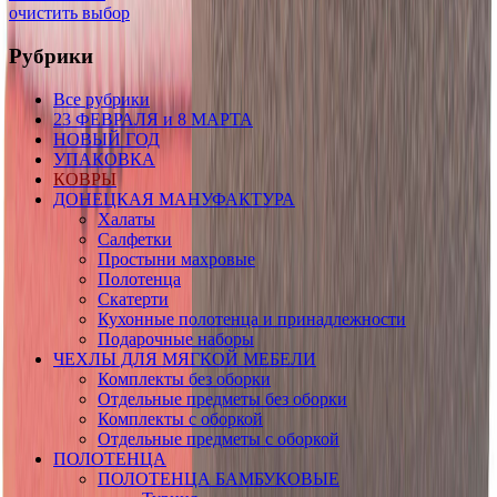
очистить выбор
Рубрики
Все рубрики
23 ФЕВРАЛЯ и 8 МАРТА
НОВЫЙ ГОД
УПАКОВКА
КОВРЫ
ДОНЕЦКАЯ МАНУФАКТУРА
Халаты
Салфетки
Простыни махровые
Полотенца
Скатерти
Кухонные полотенца и принадлежности
Подарочные наборы
ЧЕХЛЫ ДЛЯ МЯГКОЙ МЕБЕЛИ
Комплекты без оборки
Отдельные предметы без оборки
Комплекты с оборкой
Отдельные предметы с оборкой
ПОЛОТЕНЦА
ПОЛОТЕНЦА БАМБУКОВЫЕ