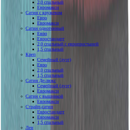
2,0 спальный
Евромакси
Сатин с кружевом
Евро
Евромакси
Сатин однотонный
Евро
Евростандарт
2,0 спальный с европростыней
1,5 спальный
Креп
Семейный (дуэт)
Евро
2,0 спальный
1,5 спальный
Сатин Де-люкс
Семейный (дуэт)
Евромакси
Сатин с вышивкой
Евромакси
Страйп-сатин
Евростандарт
Евромакси
1,5 спальный
Лен