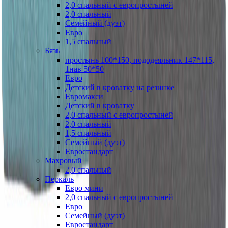
2,0 спальный с европростыней
2,0 спальный
Семейный (дуэт)
Евро
1,5 спальный
Бязь
простынь 100*150, пододеяльник 147*115,
1нав 50*50
Евро
Детский в кроватку на резинке
Евромакси
Детский в кроватку
2,0 спальный с европростыней
2,0 спальный
1,5 спальный
Семейный (дуэт)
Евростандарт
Махровый
2,0 спальный
Перкаль
Евро мини
2,0 спальный с европростыней
Евро
Семейный (дуэт)
Евростандарт