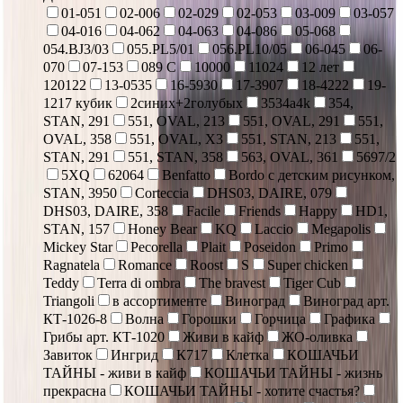
01-051
02-006
02-029
02-053
03-009
03-057
04-016
04-062
04-063
04-086
05-068
054.BJ3/03
055.PL5/01
056.PL10/05
06-045
06-
070
07-153
089 С
10000
11024
12 лет
120122
13-0535
16-5930
17-3907
18-4222
19-
1217 кубик
2синих+2голубых
3534a4k
354,
STAN, 291
551, OVAL, 213
551, OVAL, 291
551,
OVAL, 358
551, OVAL, X3
551, STAN, 213
551,
STAN, 291
551, STAN, 358
563, OVAL, 361
5697/2
5XQ
62064
Benfatto
Bordo с детским рисунком,
STAN, 3950
Corteccia
DHS03, DAIRE, 079
DHS03, DAIRE, 358
Facile
Friends
Happy
HD1,
STAN, 157
Honey Bear
KQ
Laccio
Megapolis
Mickey Star
Pecorella
Plait
Poseidon
Primo
Ragnatela
Romance
Roost
S
Super chicken
Teddy
Terra di ombra
The bravest
Tiger Cub
Triangoli
в ассортименте
Виноград
Виноград арт.
КТ-1026-8
Волна
Горошки
Горчица
Графика
Грибы арт. КТ-1020
Живи в кайф
ЖО-оливка
Завиток
Ингрид
К717
Клетка
КОШАЧЬИ
ТАЙНЫ - живи в кайф
КОШАЧЬИ ТАЙНЫ - жизнь
прекрасна
КОШАЧЬИ ТАЙНЫ - хотите счастья?