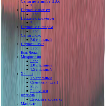
Сатин печатный в ПВХ
Евро
Перкаль с шитьем
Евро
Перкаль с кружевом
Евро
Перкаль с гипюром
Евро
Сатин Люкс
2,0 спальный
Перкаль Люкс
Евро
Бязь Люкс
Микросатин
Евро
2,0 спальный
1,5 спальный
Хлопок
1,5 спальный
Семейный (дуэт)
Евро
Евромакси
Фланель
Детский в кроватку
Макосатин