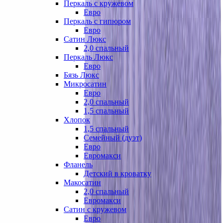
Перкаль с кружевом
Евро
Перкаль с гипюром
Евро
Сатин Люкс
2,0 спальный
Перкаль Люкс
Евро
Бязь Люкс
Микросатин
Евро
2,0 спальный
1,5 спальный
Хлопок
1,5 спальный
Семейный (дуэт)
Евро
Евромакси
Фланель
Детский в кроватку
Макосатин
2,0 спальный
Евромакси
Сатин с кружевом
Евро