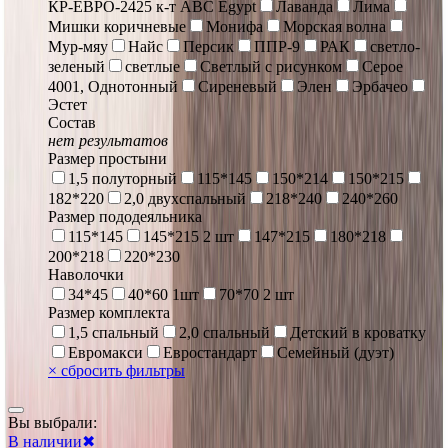
КР-ЕВРО-2425 к-т ABC Egypt
Лаванда
Лима
Мишки коричневые
Монифа
Морская волна
Мур-мяу
Найс
Персик
ППР-9
РАК
светло-
зеленый
светлые
Светлый с рисунком
Серое
4001, Однотонный
Сиреневый
Элен
Эрбачео
Эстет
Состав
нет результатов
Размер простыни
1,5 полуторный
115*145
150*214
150*215
182*220
2,0 двухспальный
218*240
240*260
Размер пододеяльника
115*145
145*215 2 шт
147*215
180*218
200*218
220*230
Наволочки
34*45
40*60 1шт
70*70 2 шт
Размер комплекта
1,5 спальный
2,0 спальный
Детский в кроватку
Евромакси
Евростандарт
Семейный (дуэт)
×
сбросить фильтры
Вы выбрали:
В наличии
✖