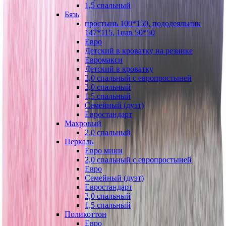
1,5 спальный
Бязь
простынь 100*150, пододеяльник
147*115, 1нав 50*50
Евро
Детский в кроватку на резинке
Евромакси
Детский в кроватку
2,0 спальный с европростыней
2,0 спальный
1,5 спальный
Семейный (дуэт)
Евростандарт
Махровый
2,0 спальный
Перкаль
Евро мини
2,0 спальный с европростыней
Евро
Семейный (дуэт)
Евростандарт
2,0 спальный
1,5 спальный
Поликоттон
Евро