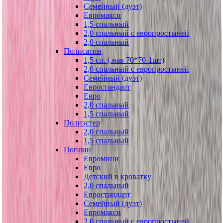
Семейный (дуэт)
Евромакси
1,5 спальный
2,0 спальный с европростыней
2,0 спальный
Полисатин
1,5 сп. (.нав 70*70-1шт)
2,0 спальный с европростыней
Семейный (дуэт)
Евростандарт
Евро
2,0 спальный
1,5 спальный
Полиэстер
2,0 спальный
1,5 спальный
Поплин
Евромини
Евро
Детский в кроватку
2,0 спальный
Евростандарт
Семейный (дуэт)
Евромакси
2,0 спальный с европростыней