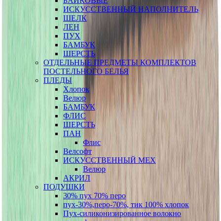
БАЙКОВЫЕ
ИСКУССТВЕННЫЙ НАПОЛНИТЕЛЬ
ШЕЛК
ЛЕН
ПУХ
БАМБУК
ШЕРСТЬ
ОТДЕЛЬНЫЕ ПРЕДМЕТЫ КОМПЛЕКТОВ
ПОСТЕЛЬНОГО БЕЛЬЯ
ПЛЕДЫ
Хлопок
Велюр
БАМБУК
ФЛИС
ШЕРСТЬ
ПАН
Флис
Велсофт
ИСКУССТВЕННЫЙ МЕХ
Велюр
АКРИЛ
ПОДУШКИ
30% пух 70% перо
пух-30%,перо-70%, тик 100% хлопок
Пух-силиконизированное волокно