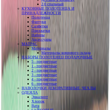
2,0 спальный
КУХОННЫЕ ПОЛОТЕНЦА И
ПРИНАДЛЕЖНОСТИ
Полотенца
Фартуки
Салфетки
Прихватки
Наборы
Аксессуары
МАТРАС
Материалы
Материалы коврового склада
НАБОРЫ ПОЛОТЕНЕЦ ПОДАРОЧНЫЕ
5 - предметные
1 - предметные
2 - предметные
3 - предметные
4 - предметные
6 - предметные
НАВОЛОЧКИ ДЕКОРАТИВНЫЕ, ЧЕХЛЫ
ОДЕЯЛА
Эвкалипт
Хлопок
Вата