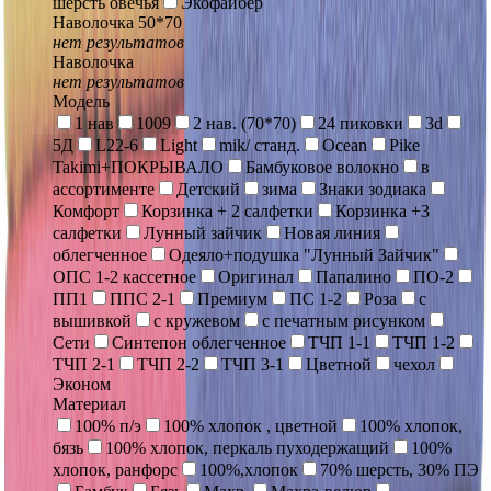
шерсть овечья
Экофайбер
Наволочка 50*70
нет результатов
Наволочка
нет результатов
Модель
1 нав
1009
2 нав. (70*70)
24 пиковки
3d
5Д
L22-6
Light
mik/ станд.
Ocean
Pike
Takimi+ПОКРЫВАЛО
Бамбуковое волокно
в
ассортименте
Детский
зима
Знаки зодиака
Комфорт
Корзинка + 2 салфетки
Корзинка +3
салфетки
Лунный зайчик
Новая линия
облегченное
Одеяло+подушка "Лунный Зайчик"
ОПС 1-2 кассетное
Оригинал
Папалино
ПО-2
ПП1
ППС 2-1
Премиум
ПС 1-2
Роза
с
вышивкой
с кружевом
с печатным рисунком
Сети
Синтепон облегченное
ТЧП 1-1
ТЧП 1-2
ТЧП 2-1
ТЧП 2-2
ТЧП 3-1
Цветной
чехол
Эконом
Материал
100% п/э
100% хлопок , цветной
100% хлопок,
бязь
100% хлопок, перкаль пуходержащий
100%
хлопок, ранфорс
100%,хлопок
70% шерсть, 30% ПЭ