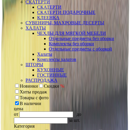
СКАТЕРТИ
СКАТЕРТИ
СКАТЕРТИ ПОДАРОЧНЫЕ
КЛЕЕНКА
СУВЕНИРЫ, МАХРОВЫЕ ДЕСЕРТЫ
ХАЛАТЫ
ЧЕХЛЫ ДЛЯ МЯГКОЙ МЕБЕЛИ
Отдельные предметы без оборки
Комплекты без оборки
Отдельные предметы с оборкой
Халаты
Комплекты халатов
ШТОРЫ
КУХОННЫЕ
ГОСТИННЫЕ
РАСПРОДАЖА
Новинки
Скидки
%
Хиты продаж
Товары с фото
В наличии
цена
от
до
за шт.
Категория