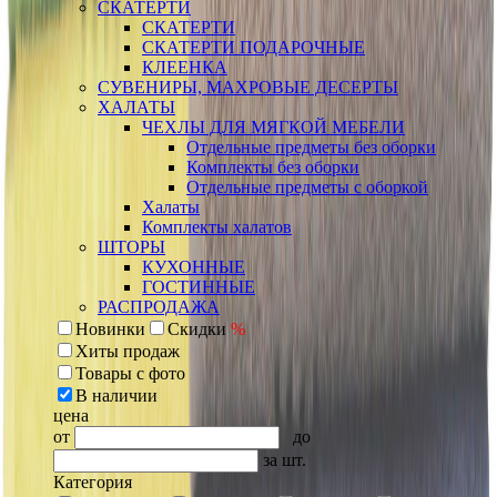
СКАТЕРТИ
СКАТЕРТИ
СКАТЕРТИ ПОДАРОЧНЫЕ
КЛЕЕНКА
СУВЕНИРЫ, МАХРОВЫЕ ДЕСЕРТЫ
ХАЛАТЫ
ЧЕХЛЫ ДЛЯ МЯГКОЙ МЕБЕЛИ
Отдельные предметы без оборки
Комплекты без оборки
Отдельные предметы с оборкой
Халаты
Комплекты халатов
ШТОРЫ
КУХОННЫЕ
ГОСТИННЫЕ
РАСПРОДАЖА
Новинки
Скидки
%
Хиты продаж
Товары с фото
В наличии
цена
от
до
за шт.
Категория