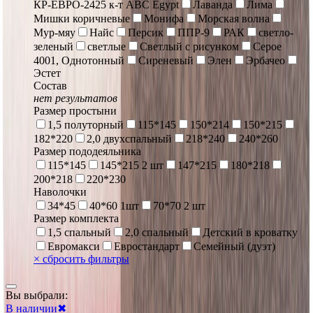
КР-ЕВРО-2425 к-т ABC Egypt
Лаванда
Лима
Мишки коричневые
Монифа
Морская волна
Мур-мяу
Найс
Персик
ППР-9
РАК
светло-
зеленый
светлые
Светлый с рисунком
Серое
4001, Однотонный
Сиреневый
Элен
Эрбачео
Эстет
Состав
нет результатов
Размер простыни
1,5 полуторный
115*145
150*214
150*215
182*220
2,0 двухспальный
218*240
240*260
Размер пододеяльника
115*145
145*215 2 шт
147*215
180*218
200*218
220*230
Наволочки
34*45
40*60 1шт
70*70 2 шт
Размер комплекта
1,5 спальный
2,0 спальный
Детский в кроватку
Евромакси
Евростандарт
Семейный (дуэт)
×
сбросить фильтры
Вы выбрали:
В наличии
✖