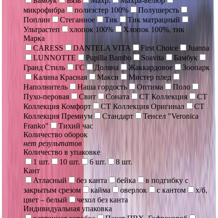
Бамбук
Бязь
Махр.
Махра-велюр
микрофибра
полиэстер 100%
Полушерсть
Поплин
Стеганное
Тик
Тик матрацный
Ультрастеп
хлопок 100%
Хлопок 100%, тик
Марка
CARESS
DANTELA VITA
First Choice
Juanna
LUNNOTTE
Pupilla Bambo
Soavita
Бамбук
Гранд Стиль
ГС
Доляна
Жаккардовое
Зоопарк
Калина Красная
Макси
Мистер плед
Наполнитель
Наша гордость
Оптима
Поло
Пухо-перовая
Свит
Соната
СТ Коллекция
СТ
Коллекция Комфорт
СТ Коллекция Оригинал
СТ
Коллекция Премиум
Стандарт
Тенсел "Veronica
Franko"
Тихий час
Количество оборок
нет результатов
Количество в упаковке
1 шт.
10 шт.
6 шт.
8 шт.
Кант
Атласный
без канта
бейка
в подгибку с
закрытым срезом
кайма
оверлок
с кантом
х/б,
цвет – белый
чехол без канта
Индивидуальная упаковка