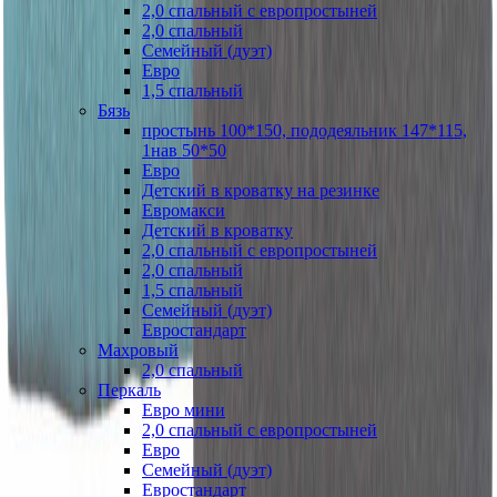
2,0 спальный с европростыней
2,0 спальный
Семейный (дуэт)
Евро
1,5 спальный
Бязь
простынь 100*150, пододеяльник 147*115,
1нав 50*50
Евро
Детский в кроватку на резинке
Евромакси
Детский в кроватку
2,0 спальный с европростыней
2,0 спальный
1,5 спальный
Семейный (дуэт)
Евростандарт
Махровый
2,0 спальный
Перкаль
Евро мини
2,0 спальный с европростыней
Евро
Семейный (дуэт)
Евростандарт