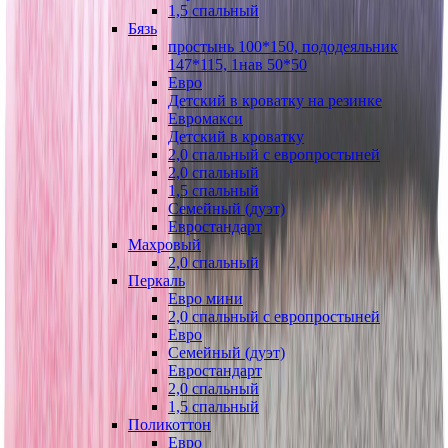
1,5 спальный
Бязь
простынь 100*150, пододеяльник
147*115, 1нав 50*50
Евро
Детский в кроватку на резинке
Евромакси
Детский в кроватку
2,0 спальный с европростыней
2,0 спальный
1,5 спальный
Семейный (дуэт)
Евростандарт
Махровый
2,0 спальный
Перкаль
Евро мини
2,0 спальный с европростыней
Евро
Семейный (дуэт)
Евростандарт
2,0 спальный
1,5 спальный
Поликоттон
Евро