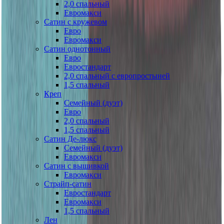
2,0 спальный
Евромакси
Сатин с кружевом
Евро
Евромакси
Сатин однотонный
Евро
Евростандарт
2,0 спальный с европростыней
1,5 спальный
Креп
Семейный (дуэт)
Евро
2,0 спальный
1,5 спальный
Сатин Де-люкс
Семейный (дуэт)
Евромакси
Сатин с вышивкой
Евромакси
Страйп-сатин
Евростандарт
Евромакси
1,5 спальный
Лен