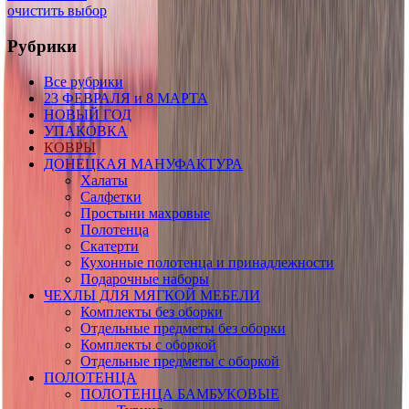
очистить выбор
Рубрики
Все рубрики
23 ФЕВРАЛЯ и 8 МАРТА
НОВЫЙ ГОД
УПАКОВКА
КОВРЫ
ДОНЕЦКАЯ МАНУФАКТУРА
Халаты
Салфетки
Простыни махровые
Полотенца
Скатерти
Кухонные полотенца и принадлежности
Подарочные наборы
ЧЕХЛЫ ДЛЯ МЯГКОЙ МЕБЕЛИ
Комплекты без оборки
Отдельные предметы без оборки
Комплекты с оборкой
Отдельные предметы с оборкой
ПОЛОТЕНЦА
ПОЛОТЕНЦА БАМБУКОВЫЕ