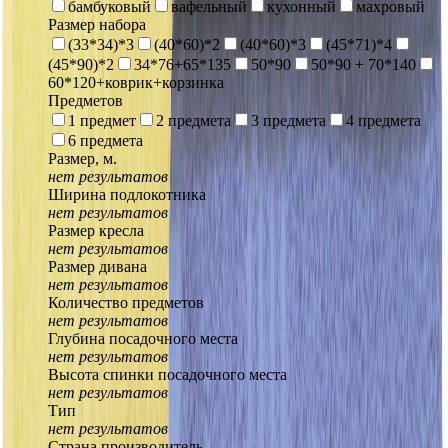
бамбуковый
вафельный
кухонный
махровый
Размер набора
(33*34)*3
(40*60)*2
(40*60)*3
(45*71)*4
(45*90)*2
34*76+65*135
50*90
50*90 + 70*140
60*120+коврик+корзинка
Предметов
1 предмет
2 предмета
3 предмета
4 предмета
6 предмета
Размер, м.
нет результатов
Ширина подлокотника
нет результатов
Размер кресла
нет результатов
Размер дивана
нет результатов
Количество предметов
нет результатов
Глубина посадочного места
нет результатов
Высота спинки посадочного места
нет результатов
Тип
нет результатов
Страна производитель