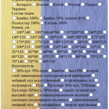
Беларусь
Италия
Китай
Россия
Турция
Украина
Состав ткани
Бамбук 100%
Бамбук 19%, хлопок 81%
Полиэстер 100%
Хлопок 100%
Размер_см
100*140
100*140,40*60
120*200*20
140*205
140*210
145*205
150*210
160*200*20
172*205
175*205
175*210
180*215*20
20*20
200*210
200*215
200*218
210*240
220*240
32*33
35*110
45*90
48*90
50*50
50*70
50*90
60*120
60*60
65*135
68*135
68*68
70*135
70*140
70*70
90*150
Наполнитель
30% пух 70% перо
Бамбук
вата РВ
второй
слой ламинирован полиуретановой мембраной
лебяжий пух искусственный
п/эф волокно, п/э
полушерсть
Пух
Пух-перо 30% пух, 70%пера
Пух-перо 50%пух, 50%перо
серый гусиный пух,
высший сорт
силиконизированное волокно
синтепон (полиэфирное волокно)
синтетический
лебяжий пух
Холлофайбер
шерсть верблюжья