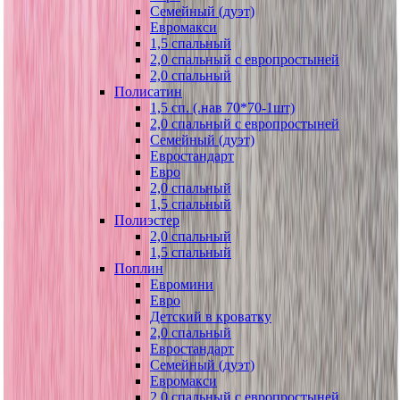
Семейный (дуэт)
Евромакси
1,5 спальный
2,0 спальный с европростыней
2,0 спальный
Полисатин
1,5 сп. (.нав 70*70-1шт)
2,0 спальный с европростыней
Семейный (дуэт)
Евростандарт
Евро
2,0 спальный
1,5 спальный
Полиэстер
2,0 спальный
1,5 спальный
Поплин
Евромини
Евро
Детский в кроватку
2,0 спальный
Евростандарт
Семейный (дуэт)
Евромакси
2,0 спальный с европростыней