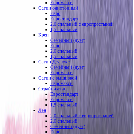
Евромакси
Сатин однотонный
Евро
Евростандарт
2,0 спальный с европростыней
1,5 спальный
Креп
Семейный (дуэт)
Евро
2,0 спальный
1,5 спальный
Сатин Де-люкс
Семейный (дуэт)
Евромакси
Сатин с вышивкой
Евромакси
Страйп-сатин
Евростандарт
Евромакси
1,5 спальный
Лен
2,0 спальный с европростыней
2,0 спальный
Семейный (дуэт)
Евро