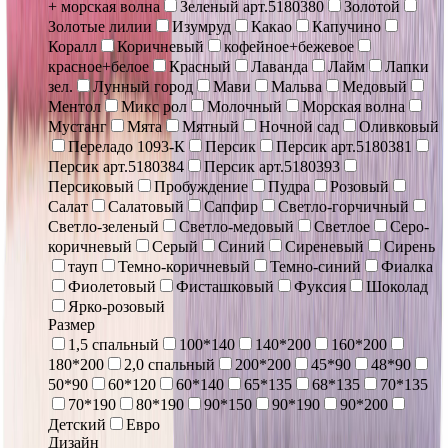
+ морская волна
Зеленый арт.5180380
Золотой
Золотые лилии
Изумруд
Какао
Капучино
Коралл
Коричневый
кофейное+бежевое
красное+белое
Красный
Лаванда
Лайм
Лапки
зел.
Лунный город
Мави
Мальва
Медовый
Ментол
Микс рол
Молочный
Морская волна
Мустанг
Мята
Мятный
Ночной сад
Оливковый
Переладо 1093-К
Персик
Персик арт.5180381
Персик арт.5180384
Персик арт.5180393
Персиковый
Пробуждение
Пудра
Розовый
Салат
Салатовый
Сапфир
Светло-горчичный
Светло-зеленый
Светло-медовый
Светлое
Серо-
коричневый
Серый
Синий
Сиреневый
Сирень
тауп
Темно-коричневый
Темно-синий
Фиалка
Фиолетовый
Фисташковый
Фуксия
Шоколад
Ярко-розовый
Размер
1,5 спальный
100*140
140*200
160*200
180*200
2,0 спальный
200*200
45*90
48*90
50*90
60*120
60*140
65*135
68*135
70*135
70*190
80*190
90*150
90*190
90*200
Детский
Евро
Дизайн