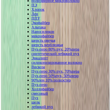
полиэфирное микроволокно
ПЭ
Хлопок
Лен
ППУ
Экофайбер
Альпака
Наносиликон
микрофайбер
шерсть овечья
шерсть верблюжья
Пух-перо 80% пух, 20%пера
синтетический лебяжий пух
Эвкалипт
силиконизированное волокно
Вискоза
Пух-перо 30% пух, 70%пера
Пух-перо 50%пух, 50%перо
90%лен,10% полиэстер
Пух-перо
Холлофайбер
смесовый
Пух
шелк
лебяжий пух