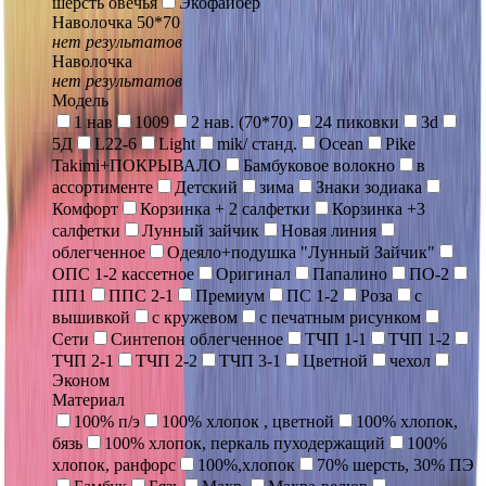
шерсть овечья
Экофайбер
Наволочка 50*70
нет результатов
Наволочка
нет результатов
Модель
1 нав
1009
2 нав. (70*70)
24 пиковки
3d
5Д
L22-6
Light
mik/ станд.
Ocean
Pike
Takimi+ПОКРЫВАЛО
Бамбуковое волокно
в
ассортименте
Детский
зима
Знаки зодиака
Комфорт
Корзинка + 2 салфетки
Корзинка +3
салфетки
Лунный зайчик
Новая линия
облегченное
Одеяло+подушка "Лунный Зайчик"
ОПС 1-2 кассетное
Оригинал
Папалино
ПО-2
ПП1
ППС 2-1
Премиум
ПС 1-2
Роза
с
вышивкой
с кружевом
с печатным рисунком
Сети
Синтепон облегченное
ТЧП 1-1
ТЧП 1-2
ТЧП 2-1
ТЧП 2-2
ТЧП 3-1
Цветной
чехол
Эконом
Материал
100% п/э
100% хлопок , цветной
100% хлопок,
бязь
100% хлопок, перкаль пуходержащий
100%
хлопок, ранфорс
100%,хлопок
70% шерсть, 30% ПЭ