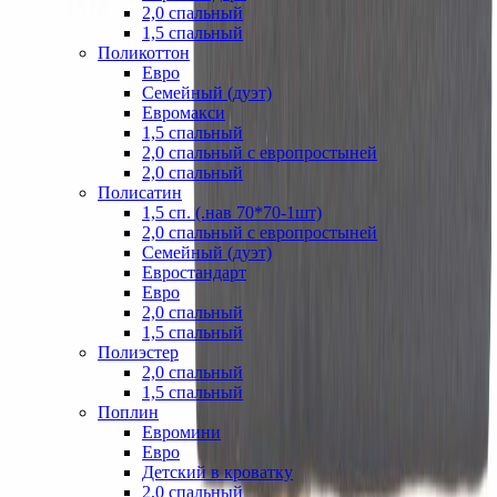
2,0 спальный
1,5 спальный
Поликоттон
Евро
Семейный (дуэт)
Евромакси
1,5 спальный
2,0 спальный с европростыней
2,0 спальный
Полисатин
1,5 сп. (.нав 70*70-1шт)
2,0 спальный с европростыней
Семейный (дуэт)
Евростандарт
Евро
2,0 спальный
1,5 спальный
Полиэстер
2,0 спальный
1,5 спальный
Поплин
Евромини
Евро
Детский в кроватку
2,0 спальный