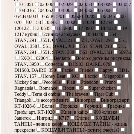
01-051
02-006
02-029
02-053
03-009
03-057
04-016
04-062
04-063
04-086
05-068
054.BJ3/03
055.PL5/01
056.PL10/05
06-045
06-
070
07-153
089 С
10000
11024
12 лет
120122
13-0535
16-5930
17-3907
18-4222
19-
1217 кубик
2синих+2голубых
3534a4k
354,
STAN, 291
551, OVAL, 213
551, OVAL, 291
551,
OVAL, 358
551, OVAL, X3
551, STAN, 213
551,
STAN, 291
551, STAN, 358
563, OVAL, 361
5697/2
5XQ
62064
Benfatto
Bordo с детским рисунком,
STAN, 3950
Corteccia
DHS03, DAIRE, 079
DHS03, DAIRE, 358
Facile
Friends
Happy
HD1,
STAN, 157
Honey Bear
KQ
Laccio
Megapolis
Mickey Star
Pecorella
Plait
Poseidon
Primo
Ragnatela
Romance
Roost
S
Super chicken
Teddy
Terra di ombra
The bravest
Tiger Cub
Triangoli
в ассортименте
Виноград
Виноград арт.
КТ-1026-8
Волна
Горошки
Горчица
Графика
Грибы арт. КТ-1020
Живи в кайф
ЖО-оливка
Завиток
Ингрид
К717
Клетка
КОШАЧЬИ
ТАЙНЫ - живи в кайф
КОШАЧЬИ ТАЙНЫ - жизнь
прекрасна
КОШАЧЬИ ТАЙНЫ - хотите счастья?