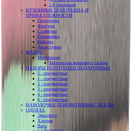
2,0 спальный
КУХОННЫЕ ПОЛОТЕНЦА И
ПРИНАДЛЕЖНОСТИ
Полотенца
Фартуки
Салфетки
Прихватки
Наборы
Аксессуары
МАТРАС
Материалы
Материалы коврового склада
НАБОРЫ ПОЛОТЕНЕЦ ПОДАРОЧНЫЕ
5 - предметные
1 - предметные
2 - предметные
3 - предметные
4 - предметные
6 - предметные
НАВОЛОЧКИ ДЕКОРАТИВНЫЕ, ЧЕХЛЫ
ОДЕЯЛА
Эвкалипт
Хлопок
Вата