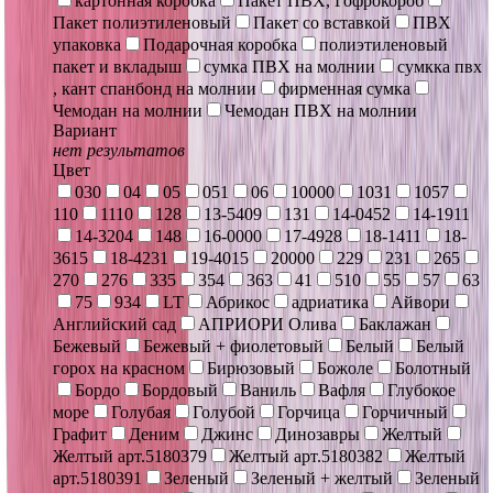
картонная коробка
Пакет ПВХ, Гофрокороб
Пакет полиэтиленовый
Пакет со вставкой
ПВХ
упаковка
Подарочная коробка
полиэтиленовый
пакет и вкладыш
сумка ПВХ на молнии
сумкка пвх
, кант спанбонд на молнии
фирменная сумка
Чемодан на молнии
Чемодан ПВХ на молнии
Вариант
нет результатов
Цвет
030
04
05
051
06
10000
1031
1057
110
1110
128
13-5409
131
14-0452
14-1911
14-3204
148
16-0000
17-4928
18-1411
18-
3615
18-4231
19-4015
20000
229
231
265
270
276
335
354
363
41
510
55
57
63
75
934
LT
Абрикос
адриатика
Айвори
Английский сад
АПРИОРИ Олива
Баклажан
Бежевый
Бежевый + фиолетовый
Белый
Белый
горох на красном
Бирюзовый
Божоле
Болотный
Бордо
Бордовый
Ваниль
Вафля
Глубокое
море
Голубая
Голубой
Горчица
Горчичный
Графит
Деним
Джинс
Динозавры
Желтый
Желтый арт.5180379
Желтый арт.5180382
Желтый
арт.5180391
Зеленый
Зеленый + желтый
Зеленый