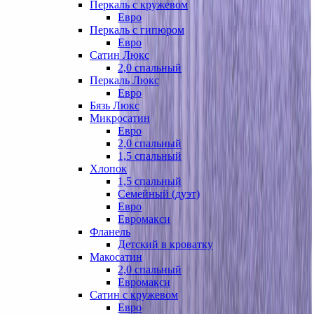
Перкаль с кружевом
Евро
Перкаль с гипюром
Евро
Сатин Люкс
2,0 спальный
Перкаль Люкс
Евро
Бязь Люкс
Микросатин
Евро
2,0 спальный
1,5 спальный
Хлопок
1,5 спальный
Семейный (дуэт)
Евро
Евромакси
Фланель
Детский в кроватку
Макосатин
2,0 спальный
Евромакси
Сатин с кружевом
Евро