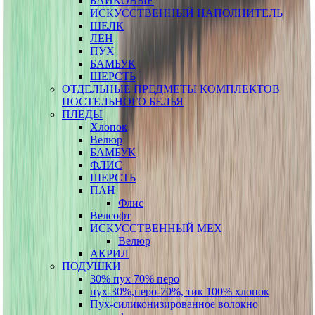
БАЙКОВЫЕ
ИСКУССТВЕННЫЙ НАПОЛНИТЕЛЬ
ШЕЛК
ЛЕН
ПУХ
БАМБУК
ШЕРСТЬ
ОТДЕЛЬНЫЕ ПРЕДМЕТЫ КОМПЛЕКТОВ
ПОСТЕЛЬНОГО БЕЛЬЯ
ПЛЕДЫ
Хлопок
Велюр
БАМБУК
ФЛИС
ШЕРСТЬ
ПАН
Флис
Велсофт
ИСКУССТВЕННЫЙ МЕХ
Велюр
АКРИЛ
ПОДУШКИ
30% пух 70% перо
пух-30%,перо-70%, тик 100% хлопок
Пух-силиконизированное волокно