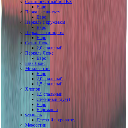
Сатин печатный в ПВХ
Евро
Перкаль с шитьем
Евро
Перкаль с кружевом
Евро
Перкаль с гипюром
Евро
Сатин Люкс
2,0 спальный
Перкаль Люкс
Евро
Бязь Люкс
Микросатин
Евро
2,0 спальный
1,5 спальный
Хлопок
1,5 спальный
Семейный (дуэт)
Евро
Евромакси
Фланель
Детский в кроватку
Макосатин