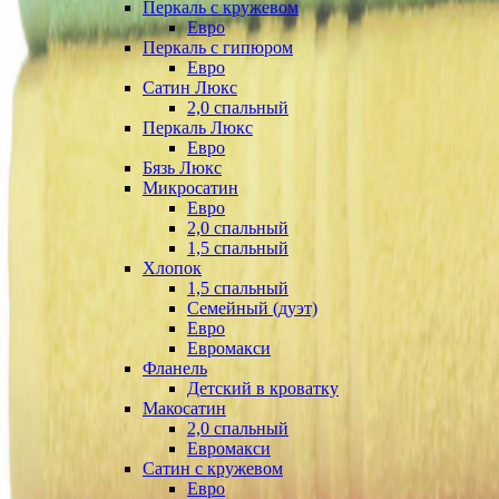
Перкаль с кружевом
Евро
Перкаль с гипюром
Евро
Сатин Люкс
2,0 спальный
Перкаль Люкс
Евро
Бязь Люкс
Микросатин
Евро
2,0 спальный
1,5 спальный
Хлопок
1,5 спальный
Семейный (дуэт)
Евро
Евромакси
Фланель
Детский в кроватку
Макосатин
2,0 спальный
Евромакси
Сатин с кружевом
Евро