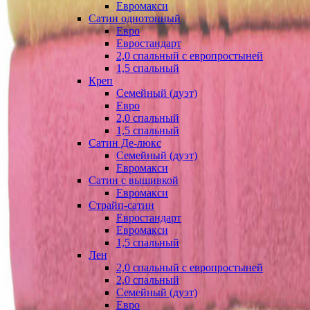
Евромакси
Сатин однотонный
Евро
Евростандарт
2,0 спальный с европростыней
1,5 спальный
Креп
Семейный (дуэт)
Евро
2,0 спальный
1,5 спальный
Сатин Де-люкс
Семейный (дуэт)
Евромакси
Сатин с вышивкой
Евромакси
Страйп-сатин
Евростандарт
Евромакси
1,5 спальный
Лен
2,0 спальный с европростыней
2,0 спальный
Семейный (дуэт)
Евро