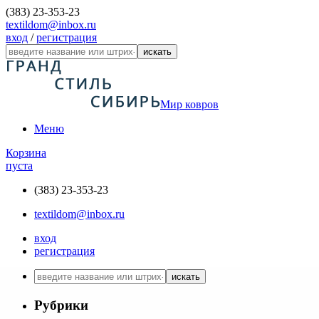
(383) 23-353-23
textildom@inbox.ru
вход
/
регистрация
искать
Мир ковров
Меню
Корзина
пуста
(383) 23-353-23
textildom@inbox.ru
вход
регистрация
искать
Рубрики