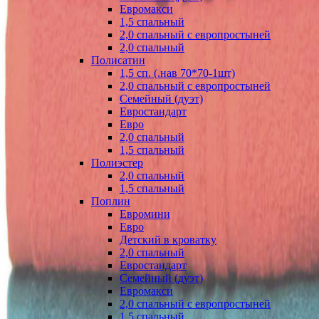
Евромакси
1,5 спальный
2,0 спальный с европростыней
2,0 спальный
Полисатин
1,5 сп. (.нав 70*70-1шт)
2,0 спальный с европростыней
Семейный (дуэт)
Евростандарт
Евро
2,0 спальный
1,5 спальный
Полиэстер
2,0 спальный
1,5 спальный
Поплин
Евромини
Евро
Детский в кроватку
2,0 спальный
Евростандарт
Семейный (дуэт)
Евромакси
2,0 спальный с европростыней
1,5 спальный