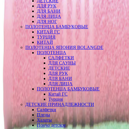
ДЕТСКИЕ
ДЛЯ РУК
ДЛЯ БАНИ
ДЛЯ ЛИЦА
ДЛЯ НОГ
ПОЛОТЕНЦА БАМБУКОВЫЕ
КИТАЙ ГС
ТУРЦИЯ
КИТАЙ
ПОЛОТЕНЦА ЯПОНИЯ BOLANGDE
ПОЛОТЕНЦА
САЛФЕТКИ
ДЛЯ САУНЫ
ДЕТСКИЕ
ДЛЯ РУК
ДЛЯ БАНИ
ДЛЯ ЛИЦА
ПОЛОТЕНЦА БАМБУКОВЫЕ
Китай ГС
Турция
ДЕТСКИЕ ПРИНАДЛЕЖНОСТИ
Салфетки
Пледы
Халаты
Пончо детское