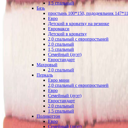
1,5 спальный
Бязь
простынь 100*150, пододеяльник 147*11
Евро
Детский в кроватку на резинке
Евромакси
Детский в кроватку
2,0 спальный с европростыней
2,0 спальный
1,5 спальный
Семейный (дуэт)
Евростандарт
Махровый
2,0 спальный
Перкаль
Евро мини
2,0 спальный с европростыней
Евро
Семейный (дуэт)
Евростандарт
2,0 спальный
1,5 спальный
Поликоттон
Евро
Семейный (дуэт)