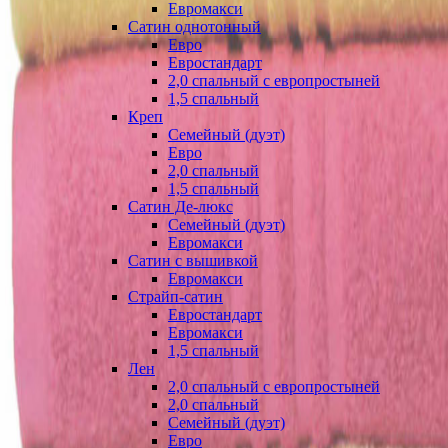
Евромакси
Сатин однотонный
Евро
Евростандарт
2,0 спальный с европростыней
1,5 спальный
Креп
Семейный (дуэт)
Евро
2,0 спальный
1,5 спальный
Сатин Де-люкс
Семейный (дуэт)
Евромакси
Сатин с вышивкой
Евромакси
Страйп-сатин
Евростандарт
Евромакси
1,5 спальный
Лен
2,0 спальный с европростыней
2,0 спальный
Семейный (дуэт)
Евро