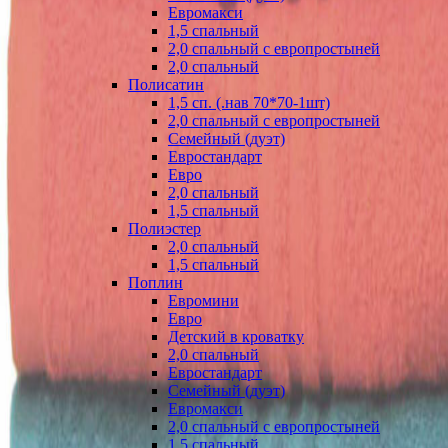
Евромакси
1,5 спальный
2,0 спальный с европростыней
2,0 спальный
Полисатин
1,5 сп. (.нав 70*70-1шт)
2,0 спальный с европростыней
Семейный (дуэт)
Евростандарт
Евро
2,0 спальный
1,5 спальный
Полиэстер
2,0 спальный
1,5 спальный
Поплин
Евромини
Евро
Детский в кроватку
2,0 спальный
Евростандарт
Семейный (дуэт)
Евромакси
2,0 спальный с европростыней
1,5 спальный