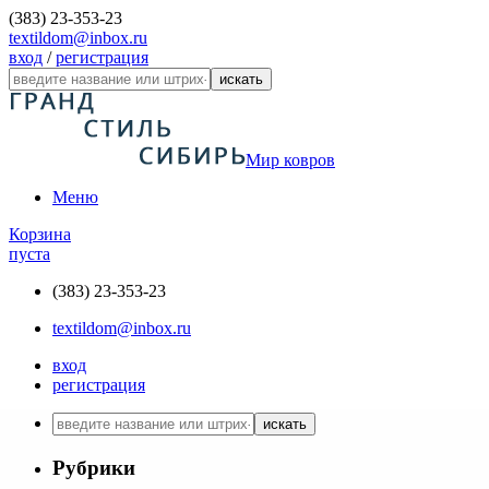
(383) 23-353-23
textildom@inbox.ru
вход
/
регистрация
искать
Мир ковров
Меню
Корзина
пуста
(383) 23-353-23
textildom@inbox.ru
вход
регистрация
искать
Рубрики