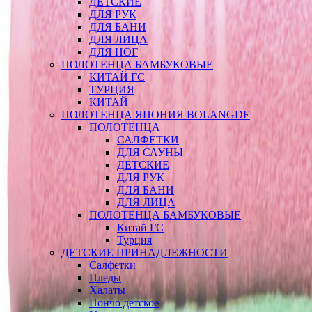
ДЕТСКИЕ
ДЛЯ РУК
ДЛЯ БАНИ
ДЛЯ ЛИЦА
ДЛЯ НОГ
ПОЛОТЕНЦА БАМБУКОВЫЕ
КИТАЙ ГС
ТУРЦИЯ
КИТАЙ
ПОЛОТЕНЦА ЯПОНИЯ BOLANGDE
ПОЛОТЕНЦА
САЛФЕТКИ
ДЛЯ САУНЫ
ДЕТСКИЕ
ДЛЯ РУК
ДЛЯ БАНИ
ДЛЯ ЛИЦА
ПОЛОТЕНЦА БАМБУКОВЫЕ
Китай ГС
Турция
ДЕТСКИЕ ПРИНАДЛЕЖНОСТИ
Салфетки
Пледы
Халаты
Пончо детское