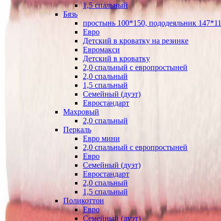
1,5 спальный
Бязь
простынь 100*150, пододеяльник 147*11
Евро
Детский в кроватку на резинке
Евромакси
Детский в кроватку
2,0 спальный с европростыней
2,0 спальный
1,5 спальный
Семейный (дуэт)
Евростандарт
Махровый
2,0 спальный
Перкаль
Евро мини
2,0 спальный с европростыней
Евро
Семейный (дуэт)
Евростандарт
2,0 спальный
1,5 спальный
Поликоттон
Евро
Семейный (дуэт)