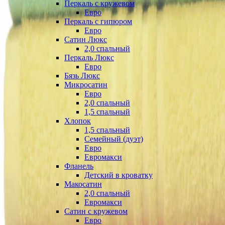
Перкаль с кружевом
Евро
Перкаль с гипюром
Евро
Сатин Люкс
2,0 спальный
Перкаль Люкс
Евро
Бязь Люкс
Микросатин
Евро
2,0 спальный
1,5 спальный
Хлопок
1,5 спальный
Семейный (дуэт)
Евро
Евромакси
Фланель
Детский в кроватку
Макосатин
2,0 спальный
Евромакси
Сатин с кружевом
Евро