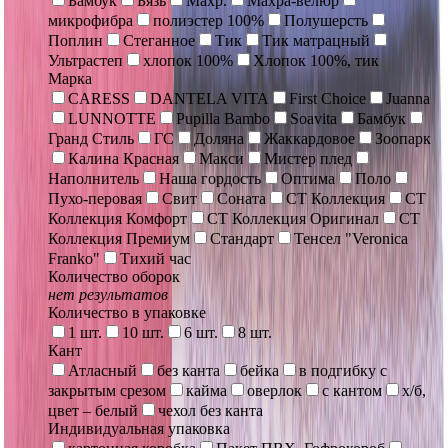
Бамбук
Бязь
Махр.
Махра-велюр
микрофибра
полиэстер 100%
Полушерсть
Поплин
Стеганное
Тик
Тик матрацный
Ультрастеп
хлопок 100%
Хлопок 100%, тик
Марка
CARESS
DANTELA VITA
First Choice
Juanna
LUNNOTTE
Pupilla Bambo
Soavita
Бамбук
Гранд Стиль
ГС
Доляна
Жаккардовое
Зоопарк
Калина Красная
Макси
Мистер плед
Наполнитель
Наша гордость
Оптима
Поло
Пухо-перовая
Свит
Соната
СТ Коллекция
СТ
Коллекция Комфорт
СТ Коллекция Оригинал
СТ
Коллекция Премиум
Стандарт
Тенсел "Veronica
Franko"
Тихий час
Количество оборок
нет результатов
Количество в упаковке
1 шт.
10 шт.
6 шт.
8 шт.
Кант
Атласный
без канта
бейка
в подгибку с
закрытым срезом
кайма
оверлок
с кантом
х/б,
цвет – белый
чехол без канта
Индивидуальная упаковка