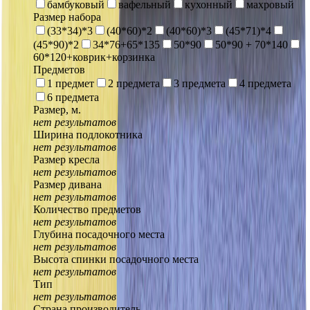
бамбуковый
вафельный
кухонный
махровый
Размер набора
(33*34)*3
(40*60)*2
(40*60)*3
(45*71)*4
(45*90)*2
34*76+65*135
50*90
50*90 + 70*140
60*120+коврик+корзинка
Предметов
1 предмет
2 предмета
3 предмета
4 предмета
6 предмета
Размер, м.
нет результатов
Ширина подлокотника
нет результатов
Размер кресла
нет результатов
Размер дивана
нет результатов
Количество предметов
нет результатов
Глубина посадочного места
нет результатов
Высота спинки посадочного места
нет результатов
Тип
нет результатов
Страна производитель