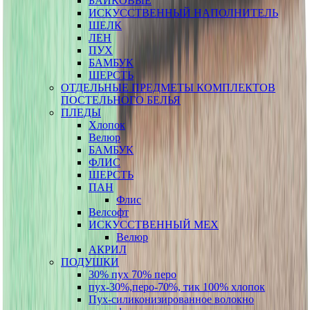
БАЙКОВЫЕ
ИСКУССТВЕННЫЙ НАПОЛНИТЕЛЬ
ШЕЛК
ЛЕН
ПУХ
БАМБУК
ШЕРСТЬ
ОТДЕЛЬНЫЕ ПРЕДМЕТЫ КОМПЛЕКТОВ
ПОСТЕЛЬНОГО БЕЛЬЯ
ПЛЕДЫ
Хлопок
Велюр
БАМБУК
ФЛИС
ШЕРСТЬ
ПАН
Флис
Велсофт
ИСКУССТВЕННЫЙ МЕХ
Велюр
АКРИЛ
ПОДУШКИ
30% пух 70% перо
пух-30%,перо-70%, тик 100% хлопок
Пух-силиконизированное волокно