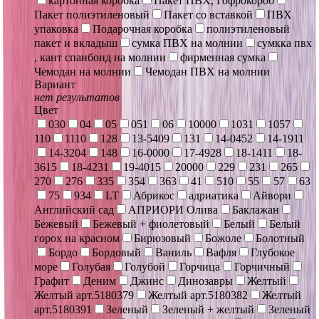
картонная коробка
Пакет ПВХ, Гофрокороб
Пакет полиэтиленовый
Пакет со вставкой
ПВХ
упаковка
Подарочная коробка
полиэтиленовый
пакет и вкладыш
сумка ПВХ на молнии
сумкка пвх
, кант спанбонд на молнии
фирменная сумка
Чемодан на молнии
Чемодан ПВХ на молнии
Вариант
нет результатов
Цвет
030
04
05
051
06
10000
1031
1057
110
1110
128
13-5409
131
14-0452
14-1911
14-3204
148
16-0000
17-4928
18-1411
18-
3615
18-4231
19-4015
20000
229
231
265
270
276
335
354
363
41
510
55
57
63
75
934
LT
Абрикос
адриатика
Айвори
Английский сад
АПРИОРИ Олива
Баклажан
Бежевый
Бежевый + фиолетовый
Белый
Белый
горох на красном
Бирюзовый
Божоле
Болотный
Бордо
Бордовый
Ваниль
Вафля
Глубокое
море
Голубая
Голубой
Горчица
Горчичный
Графит
Деним
Джинс
Динозавры
Желтый
Желтый арт.5180379
Желтый арт.5180382
Желтый
арт.5180391
Зеленый
Зеленый + желтый
Зеленый