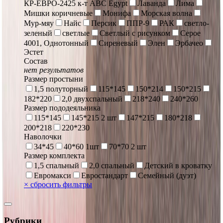
КР-ЕВРО-2425 к-т ABC Egypt
Лаванда
Лима
Мишки коричневые
Монифа
Морская волна
Мур-мяу
Найс
Персик
ППР-9
РАК
светло-
зеленый
светлые
Светлый с рисунком
Серое
4001, Однотонный
Сиреневый
Элен
Эрбачео
Эстет
Состав
нет результатов
Размер простыни
1,5 полуторный
115*145
150*214
150*215
182*220
2,0 двухспальный
218*240
240*260
Размер пододеяльника
115*145
145*215 2 шт
147*215
180*218
200*218
220*230
Наволочки
34*45
40*60 1шт
70*70 2 шт
Размер комплекта
1,5 спальный
2,0 спальный
Детский в кроватку
Евромакси
Евростандарт
Семейный (дуэт)
×
сбросить фильтры
Рубрики