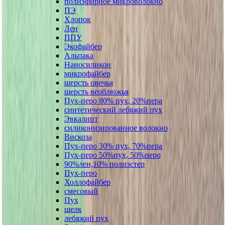
полиэфирное микроволокно
ПЭ
Хлопок
Лен
ППУ
Экофайбер
Альпака
Наносиликон
микрофайбер
шерсть овечья
шерсть верблюжья
Пух-перо 80% пух, 20%пера
синтетический лебяжий пух
Эвкалипт
силиконизированное волокно
Вискоза
Пух-перо 30% пух, 70%пера
Пух-перо 50%пух, 50%перо
90%лен,10% полиэстер
Пух-перо
Холлофайбер
смесовый
Пух
шелк
лебяжий пух