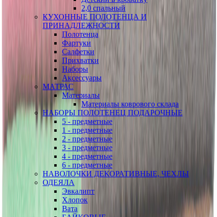
2,0 спальный
КУХОННЫЕ ПОЛОТЕНЦА И
ПРИНАДЛЕЖНОСТИ
Полотенца
Фартуки
Салфетки
Прихватки
Наборы
Аксессуары
МАТРАС
Материалы
Материалы коврового склада
НАБОРЫ ПОЛОТЕНЕЦ ПОДАРОЧНЫЕ
5 - предметные
1 - предметные
2 - предметные
3 - предметные
4 - предметные
6 - предметные
НАВОЛОЧКИ ДЕКОРАТИВНЫЕ, ЧЕХЛЫ
ОДЕЯЛА
Эвкалипт
Хлопок
Вата