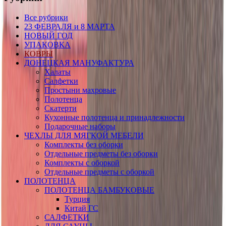
Все рубрики
23 ФЕВРАЛЯ и 8 МАРТА
НОВЫЙ ГОД
УПАКОВКА
КОВРЫ
ДОНЕЦКАЯ МАНУФАКТУРА
Халаты
Салфетки
Простыни махровые
Полотенца
Скатерти
Кухонные полотенца и принадлежности
Подарочные наборы
ЧЕХЛЫ ДЛЯ МЯГКОЙ МЕБЕЛИ
Комплекты без оборки
Отдельные предметы без оборки
Комплекты с оборкой
Отдельные предметы с оборкой
ПОЛОТЕНЦА
ПОЛОТЕНЦА БАМБУКОВЫЕ
Турция
Китай ГС
САЛФЕТКИ