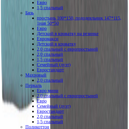
Евро
1,5 спальный
Бязь
простынь 100*150, пододеяльник 147*115,
1нав 50*50
Евро
Детский в кроватку на резинке
Евромакси
Детский в кроватку
2,0 спальный с европростыней
2,0 спальный
1,5 спальный
Семейный (дуэт)
Евростандарт
Махровый
2,0 спальный
Перкаль
Евро мини
2,0 спальный с европростыней
Евро
Семейный (дуэт)
Евростандарт
2,0 спальный
1,5 спальный
Поликоттон