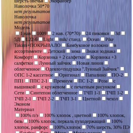
шерсть овечья
Экофайбер
Наволочка 50*70
нет результатов
Наволочка
нет результатов
Модель
1 нав
1009
2 нав. (70*70)
24 пиковки
3d
5Д
L22-6
Light
mik/ станд.
Ocean
Pike
Takimi+ПОКРЫВАЛО
Бамбуковое волокно
в
ассортименте
Детский
зима
Знаки зодиака
Комфорт
Корзинка + 2 салфетки
Корзинка +3
салфетки
Лунный зайчик
Новая линия
облегченное
Одеяло+подушка "Лунный Зайчик"
ОПС 1-2 кассетное
Оригинал
Папалино
ПО-2
ПП1
ППС 2-1
Премиум
ПС 1-2
Роза
с
вышивкой
с кружевом
с печатным рисунком
Сети
Синтепон облегченное
ТЧП 1-1
ТЧП 1-2
ТЧП 2-1
ТЧП 2-2
ТЧП 3-1
Цветной
чехол
Эконом
Материал
100% п/э
100% хлопок , цветной
100% хлопок,
бязь
100% хлопок, перкаль пуходержащий
100%
хлопок, ранфорс
100%,хлопок
70% шерсть, 30% ПЭ