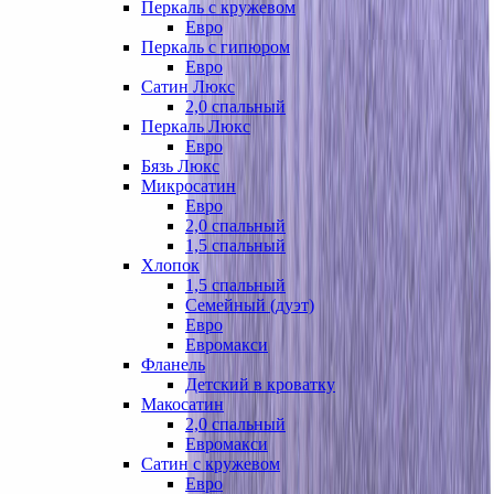
Перкаль с кружевом
Евро
Перкаль с гипюром
Евро
Сатин Люкс
2,0 спальный
Перкаль Люкс
Евро
Бязь Люкс
Микросатин
Евро
2,0 спальный
1,5 спальный
Хлопок
1,5 спальный
Семейный (дуэт)
Евро
Евромакси
Фланель
Детский в кроватку
Макосатин
2,0 спальный
Евромакси
Сатин с кружевом
Евро