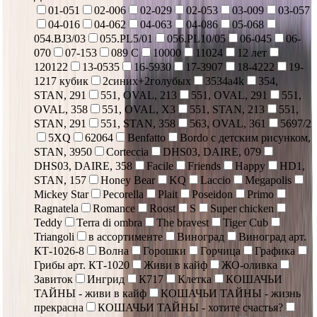
01-051
02-006
02-029
02-053
03-009
03-057
04-016
04-062
04-063
04-086
05-068
054.BJ3/03
055.PL5/01
056.PL10/05
06-045
06-
070
07-153
089 С
10000
11024
12 лет
120122
13-0535
16-5930
17-3907
18-4222
19-
1217 кубик
2синих+2голубых
3534a4k
354,
STAN, 291
551, OVAL, 213
551, OVAL, 291
551,
OVAL, 358
551, OVAL, X3
551, STAN, 213
551,
STAN, 291
551, STAN, 358
563, OVAL, 361
5697/2
5XQ
62064
Benfatto
Bordo с детским рисунком,
STAN, 3950
Corteccia
DHS03, DAIRE, 079
DHS03, DAIRE, 358
Facile
Friends
Happy
HD1,
STAN, 157
Honey Bear
KQ
Laccio
Megapolis
Mickey Star
Pecorella
Plait
Poseidon
Primo
Ragnatela
Romance
Roost
S
Super chicken
Teddy
Terra di ombra
The bravest
Tiger Cub
Triangoli
в ассортименте
Виноград
Виноград арт.
КТ-1026-8
Волна
Горошки
Горчица
Графика
Грибы арт. КТ-1020
Живи в кайф
ЖО-оливка
Завиток
Ингрид
К717
Клетка
КОШАЧЬИ
ТАЙНЫ - живи в кайф
КОШАЧЬИ ТАЙНЫ - жизнь
прекрасна
КОШАЧЬИ ТАЙНЫ - хотите счастья?