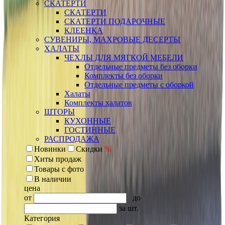
СКАТЕРТИ
СКАТЕРТИ
СКАТЕРТИ ПОДАРОЧНЫЕ
КЛЕЕНКА
СУВЕНИРЫ, МАХРОВЫЕ ДЕСЕРТЫ
ХАЛАТЫ
ЧЕХЛЫ ДЛЯ МЯГКОЙ МЕБЕЛИ
Отдельные предметы без оборки
Комплекты без оборки
Отдельные предметы с оборкой
Халаты
Комплекты халатов
ШТОРЫ
КУХОННЫЕ
ГОСТИННЫЕ
РАСПРОДАЖА
Новинки
Скидки
%
Хиты продаж
Товары с фото
В наличии
цена
от
до
за шт.
Категория