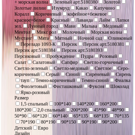
+ морская волна
Зеленый арт.5180380
Золотой
Золотые лилии
Изумруд
Какао
Капучино
Коралл
Коричневый
кофейное+бежевое
красное+белое
Красный
Лаванда
Лайм
Лапки
зел.
Лунный город
Мави
Мальва
Медовый
Ментол
Микс рол
Молочный
Морская волна
Мустанг
Мята
Мятный
Ночной сад
Оливковый
Переладо 1093-К
Персик
Персик арт.5180381
Персик арт.5180384
Персик арт.5180393
Персиковый
Пробуждение
Пудра
Розовый
Салат
Салатовый
Сапфир
Светло-горчичный
Светло-зеленый
Светло-медовый
Светлое
Серо-
коричневый
Серый
Синий
Сиреневый
Сирень
тауп
Темно-коричневый
Темно-синий
Фиалка
Фиолетовый
Фисташковый
Фуксия
Шоколад
Ярко-розовый
Размер
1,5 спальный
100*140
140*200
160*200
180*200
2,0 спальный
200*200
45*90
48*90
50*90
60*120
60*140
65*135
68*135
70*135
70*190
80*190
90*150
90*190
90*200
Детский
Евро
Дизайн