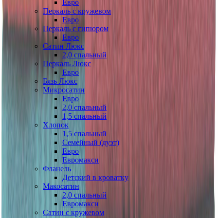
Евро
Перкаль с кружевом
Евро
Перкаль с гипюром
Евро
Сатин Люкс
2,0 спальный
Перкаль Люкс
Евро
Бязь Люкс
Микросатин
Евро
2,0 спальный
1,5 спальный
Хлопок
1,5 спальный
Семейный (дуэт)
Евро
Евромакси
Фланель
Детский в кроватку
Макосатин
2,0 спальный
Евромакси
Сатин с кружевом