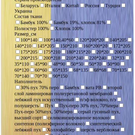
Беларусь
Италия
Китай
Россия
Турция
Украина
Состав ткани
Бамбук 100%
Бамбук 19%, хлопок 81%
Полиэстер 100%
Хлопок 100%
Размер_см
100*140
100*140,40*60
120*200*20
140*205
140*210
145*205
150*210
160*200*20
172*205
175*205
175*210
180*215*20
20*20
200*210
200*215
200*218
210*240
220*240
32*33
35*110
45*90
48*90
50*50
50*70
50*90
60*120
60*60
65*135
68*135
68*68
70*135
70*140
70*70
90*150
Наполнитель
30% пух 70% перо
Бамбук
вата РВ
второй
слой ламинирован полиуретановой мембраной
лебяжий пух искусственный
п/эф волокно, п/э
полушерсть
Пух
Пух-перо 30% пух, 70%пера
Пух-перо 50%пух, 50%перо
серый гусиный пух,
высший сорт
силиконизированное волокно
синтепон (полиэфирное волокно)
синтетический
лебяжий пух
Холлофайбер
шерсть верблюжья