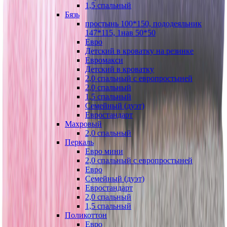
1,5 спальный
Бязь
простынь 100*150, пододеяльник
147*115, 1нав 50*50
Евро
Детский в кроватку на резинке
Евромакси
Детский в кроватку
2,0 спальный с европростыней
2,0 спальный
1,5 спальный
Семейный (дуэт)
Евростандарт
Махровый
2,0 спальный
Перкаль
Евро мини
2,0 спальный с европростыней
Евро
Семейный (дуэт)
Евростандарт
2,0 спальный
1,5 спальный
Поликоттон
Евро