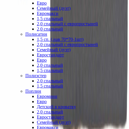
Евро
Семейный (дуэт)
Евромакси
1,5 спальный
2,0 спальный с европростыней
2,0 спальный
Полисатин
1,5 сп. (.нав 70*70-1шт)
2,0 спальный с европростыней
Семейный (дуэт)
Евростандарт
Евро
2,0 спальный
1,5 спальный
Полиэстер
2,0 спальный
1,5 спальный
Поплин
Евромини
Евро
Детский в кроватку
2,0 спальный
Евростандарт
Семейный (дуэт)
Евромакси