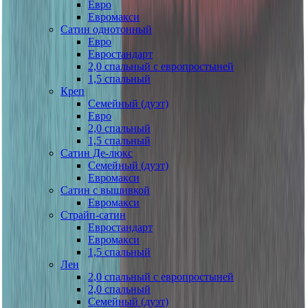
Евро
Евромакси
Сатин однотонный
Евро
Евростандарт
2,0 спальный с европростыней
1,5 спальный
Креп
Семейный (дуэт)
Евро
2,0 спальный
1,5 спальный
Сатин Де-люкс
Семейный (дуэт)
Евромакси
Сатин с вышивкой
Евромакси
Страйп-сатин
Евростандарт
Евромакси
1,5 спальный
Лен
2,0 спальный с европростыней
2,0 спальный
Семейный (дуэт)