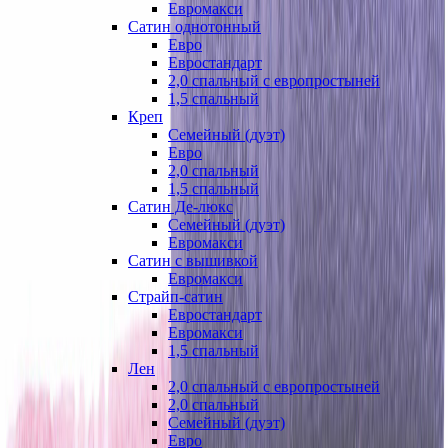
Евромакси
Сатин однотонный
Евро
Евростандарт
2,0 спальный с европростыней
1,5 спальный
Креп
Семейный (дуэт)
Евро
2,0 спальный
1,5 спальный
Сатин Де-люкс
Семейный (дуэт)
Евромакси
Сатин с вышивкой
Евромакси
Страйп-сатин
Евростандарт
Евромакси
1,5 спальный
Лен
2,0 спальный с европростыней
2,0 спальный
Семейный (дуэт)
Евро