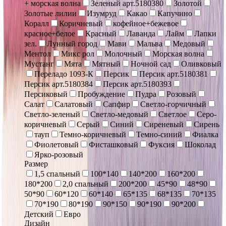
+ морская волна
Зеленый арт.5180380
Золотой
Золотые лилии
Изумруд
Какао
Капучино
Коралл
Коричневый
кофейное+бежевое
красное+белое
Красный
Лаванда
Лайм
Лапки
зел.
Лунный город
Мави
Мальва
Медовый
Ментол
Микс рол
Молочный
Морская волна
Мустанг
Мята
Мятный
Ночной сад
Оливковый
Переладо 1093-К
Персик
Персик арт.5180381
Персик арт.5180384
Персик арт.5180393
Персиковый
Пробуждение
Пудра
Розовый
Салат
Салатовый
Сапфир
Светло-горчичный
Светло-зеленый
Светло-медовый
Светлое
Серо-
коричневый
Серый
Синий
Сиреневый
Сирень
тауп
Темно-коричневый
Темно-синий
Фиалка
Фиолетовый
Фисташковый
Фуксия
Шоколад
Ярко-розовый
Размер
1,5 спальный
100*140
140*200
160*200
180*200
2,0 спальный
200*200
45*90
48*90
50*90
60*120
60*140
65*135
68*135
70*135
70*190
80*190
90*150
90*190
90*200
Детский
Евро
Дизайн