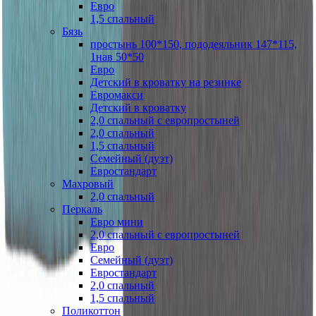
Евро
1,5 спальный
Бязь
простынь 100*150, пододеяльник 147*115,
1нав 50*50
Евро
Детский в кроватку на резинке
Евромакси
Детский в кроватку
2,0 спальный с европростыней
2,0 спальный
1,5 спальный
Семейный (дуэт)
Евростандарт
Махровый
2,0 спальный
Перкаль
Евро мини
2,0 спальный с европростыней
Евро
Семейный (дуэт)
Евростандарт
2,0 спальный
1,5 спальный
Поликоттон