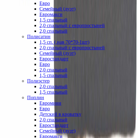
Евро
Семейный (дуэт)
Евромакси
1,5 спальный
2,0 спальный с европростыней
2,0 спальный
Полисатин
1,5 сп. (.нав 70*70-1шт)
2,0 спальный с европростыней
Семейный (дуэт)
Евростандарт
Евро
2,0 спальный
1,5 спальный
Полиэстер
2,0 спальный
1,5 спальный
Поплин
Евромини
Евро
Детский в кроватку
2,0 спальный
Евростандарт
Семейный (дуэт)
Евромакси