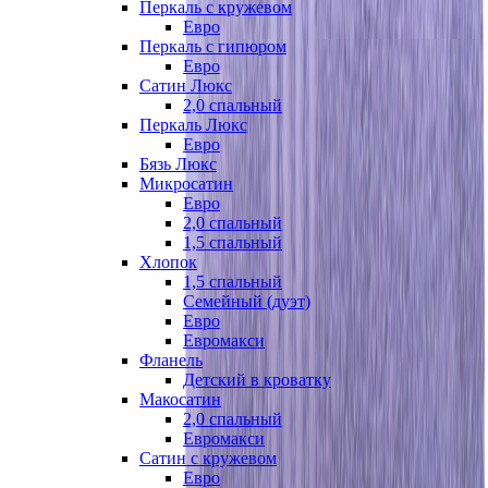
Перкаль с кружевом
Евро
Перкаль с гипюром
Евро
Сатин Люкс
2,0 спальный
Перкаль Люкс
Евро
Бязь Люкс
Микросатин
Евро
2,0 спальный
1,5 спальный
Хлопок
1,5 спальный
Семейный (дуэт)
Евро
Евромакси
Фланель
Детский в кроватку
Макосатин
2,0 спальный
Евромакси
Сатин с кружевом
Евро