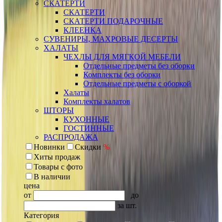
СКАТЕРТИ
СКАТЕРТИ
СКАТЕРТИ ПОДАРОЧНЫЕ
КЛЕЕНКА
СУВЕНИРЫ, МАХРОВЫЕ ДЕСЕРТЫ
ХАЛАТЫ
ЧЕХЛЫ ДЛЯ МЯГКОЙ МЕБЕЛИ
Отдельные предметы без оборки
Комплекты без оборки
Отдельные предметы с оборкой
Халаты
Комплекты халатов
ШТОРЫ
КУХОННЫЕ
ГОСТИННЫЕ
РАСПРОДАЖА
Новинки
Скидки
%
Хиты продаж
Товары с фото
В наличии
цена
от
до
за шт.
Категория