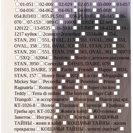
01-051
02-006
02-029
02-053
03-009
03-057
04-016
04-062
04-063
04-086
05-068
054.BJ3/03
055.PL5/01
056.PL10/05
06-045
06-
070
07-153
089 С
10000
11024
12 лет
120122
13-0535
16-5930
17-3907
18-4222
19-
1217 кубик
2синих+2голубых
3534a4k
354,
STAN, 291
551, OVAL, 213
551, OVAL, 291
551,
OVAL, 358
551, OVAL, X3
551, STAN, 213
551,
STAN, 291
551, STAN, 358
563, OVAL, 361
5697/2
5XQ
62064
Benfatto
Bordo с детским рисунком,
STAN, 3950
Corteccia
DHS03, DAIRE, 079
DHS03, DAIRE, 358
Facile
Friends
Happy
HD1,
STAN, 157
Honey Bear
KQ
Laccio
Megapolis
Mickey Star
Pecorella
Plait
Poseidon
Primo
Ragnatela
Romance
Roost
S
Super chicken
Teddy
Terra di ombra
The bravest
Tiger Cub
Triangoli
в ассортименте
Виноград
Виноград арт.
КТ-1026-8
Волна
Горошки
Горчица
Графика
Грибы арт. КТ-1020
Живи в кайф
ЖО-оливка
Завиток
Ингрид
К717
Клетка
КОШАЧЬИ
ТАЙНЫ - живи в кайф
КОШАЧЬИ ТАЙНЫ - жизнь
прекрасна
КОШАЧЬИ ТАЙНЫ - хотите счастья?