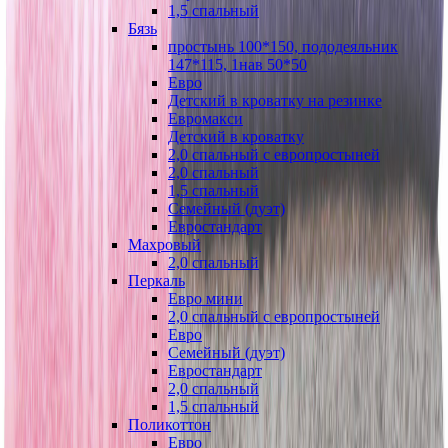
1,5 спальный
Бязь
простынь 100*150, пододеяльник
147*115, 1нав 50*50
Евро
Детский в кроватку на резинке
Евромакси
Детский в кроватку
2,0 спальный с европростыней
2,0 спальный
1,5 спальный
Семейный (дуэт)
Евростандарт
Махровый
2,0 спальный
Перкаль
Евро мини
2,0 спальный с европростыней
Евро
Семейный (дуэт)
Евростандарт
2,0 спальный
1,5 спальный
Поликоттон
Евро