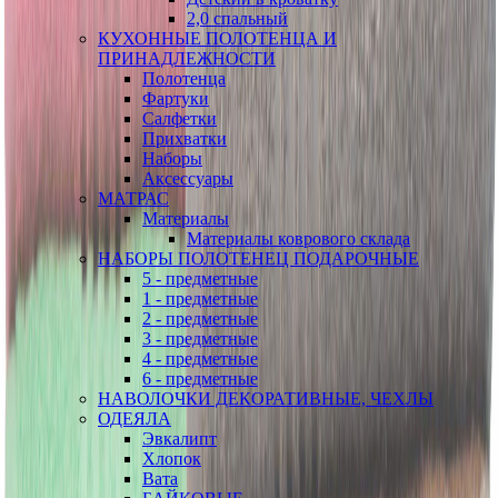
2,0 спальный
КУХОННЫЕ ПОЛОТЕНЦА И
ПРИНАДЛЕЖНОСТИ
Полотенца
Фартуки
Салфетки
Прихватки
Наборы
Аксессуары
МАТРАС
Материалы
Материалы коврового склада
НАБОРЫ ПОЛОТЕНЕЦ ПОДАРОЧНЫЕ
5 - предметные
1 - предметные
2 - предметные
3 - предметные
4 - предметные
6 - предметные
НАВОЛОЧКИ ДЕКОРАТИВНЫЕ, ЧЕХЛЫ
ОДЕЯЛА
Эвкалипт
Хлопок
Вата