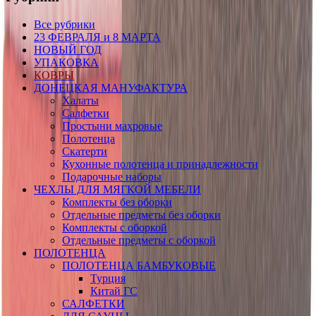
Все рубрики
23 ФЕВРАЛЯ и 8 МАРТА
НОВЫЙ ГОД
УПАКОВКА
КОВРЫ
ДОНЕЦКАЯ МАНУФАКТУРА
Халаты
Салфетки
Простыни махровые
Полотенца
Скатерти
Кухонные полотенца и принадлежности
Подарочные наборы
ЧЕХЛЫ ДЛЯ МЯГКОЙ МЕБЕЛИ
Комплекты без оборки
Отдельные предметы без оборки
Комплекты с оборкой
Отдельные предметы с оборкой
ПОЛОТЕНЦА
ПОЛОТЕНЦА БАМБУКОВЫЕ
Турция
Китай ГС
САЛФЕТКИ