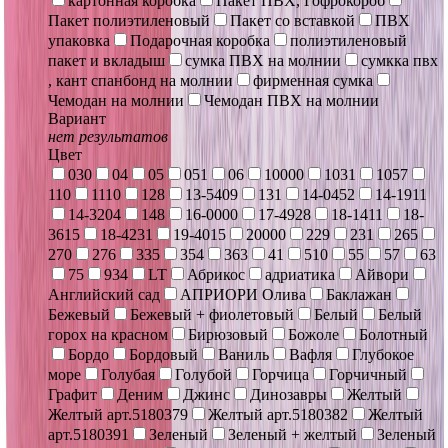
картонная коробка
Пакет ПВХ, Гофрокороб
Пакет полиэтиленовый
Пакет со вставкой
ПВХ
упаковка
Подарочная коробка
полиэтиленовый
пакет и вкладыш
сумка ПВХ на молнии
сумкка пвх
, кант спанбонд на молнии
фирменная сумка
Чемодан на молнии
Чемодан ПВХ на молнии
Вариант
нет результатов
Цвет
030
04
05
051
06
10000
1031
1057
110
1110
128
13-5409
131
14-0452
14-1911
14-3204
148
16-0000
17-4928
18-1411
18-
3615
18-4231
19-4015
20000
229
231
265
270
276
335
354
363
41
510
55
57
63
75
934
LT
Абрикос
адриатика
Айвори
Английский сад
АПРИОРИ Олива
Баклажан
Бежевый
Бежевый + фиолетовый
Белый
Белый
горох на красном
Бирюзовый
Божоле
Болотный
Бордо
Бордовый
Ваниль
Вафля
Глубокое
море
Голубая
Голубой
Горчица
Горчичный
Графит
Деним
Джинс
Динозавры
Желтый
Желтый арт.5180379
Желтый арт.5180382
Желтый
арт.5180391
Зеленый
Зеленый + желтый
Зеленый