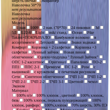
шерсть овечья
Экофайбер
Наволочка 50*70
нет результатов
Наволочка
нет результатов
Модель
1 нав
1009
2 нав. (70*70)
24 пиковки
3d
5Д
L22-6
Light
mik/ станд.
Ocean
Pike
Takimi+ПОКРЫВАЛО
Бамбуковое волокно
в
ассортименте
Детский
зима
Знаки зодиака
Комфорт
Корзинка + 2 салфетки
Корзинка +3
салфетки
Лунный зайчик
Новая линия
облегченное
Одеяло+подушка "Лунный Зайчик"
ОПС 1-2 кассетное
Оригинал
Папалино
ПО-2
ПП1
ППС 2-1
Премиум
ПС 1-2
Роза
с
вышивкой
с кружевом
с печатным рисунком
Сети
Синтепон облегченное
ТЧП 1-1
ТЧП 1-2
ТЧП 2-1
ТЧП 2-2
ТЧП 3-1
Цветной
чехол
Эконом
Материал
100% п/э
100% хлопок , цветной
100% хлопок,
бязь
100% хлопок, перкаль пуходержащий
100%
хлопок, ранфорс
100%,хлопок
70% шерсть, 30% ПЭ