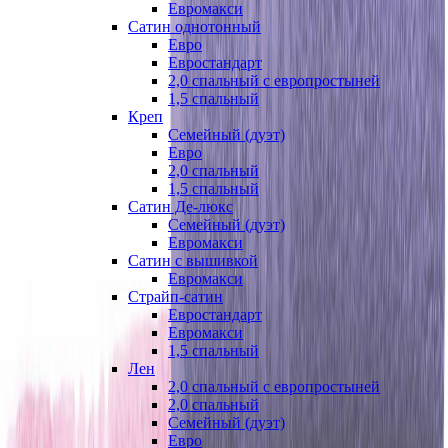
Евромакси
Сатин однотонный
Евро
Евростандарт
2,0 спальный с европростыней
1,5 спальный
Креп
Семейный (дуэт)
Евро
2,0 спальный
1,5 спальный
Сатин Де-люкс
Семейный (дуэт)
Евромакси
Сатин с вышивкой
Евромакси
Страйп-сатин
Евростандарт
Евромакси
1,5 спальный
Лен
2,0 спальный с европростыней
2,0 спальный
Семейный (дуэт)
Евро