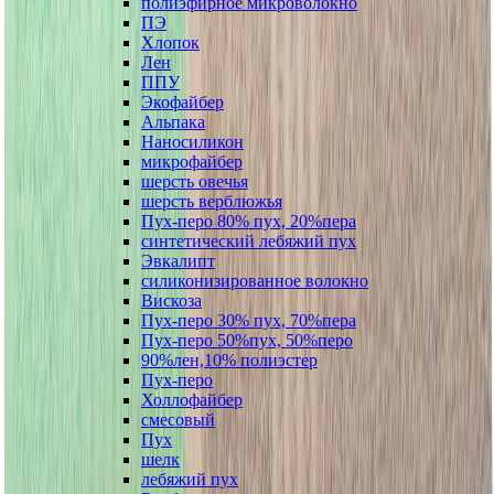
полиэфирное микроволокно
ПЭ
Хлопок
Лен
ППУ
Экофайбер
Альпака
Наносиликон
микрофайбер
шерсть овечья
шерсть верблюжья
Пух-перо 80% пух, 20%пера
синтетический лебяжий пух
Эвкалипт
силиконизированное волокно
Вискоза
Пух-перо 30% пух, 70%пера
Пух-перо 50%пух, 50%перо
90%лен,10% полиэстер
Пух-перо
Холлофайбер
смесовый
Пух
шелк
лебяжий пух