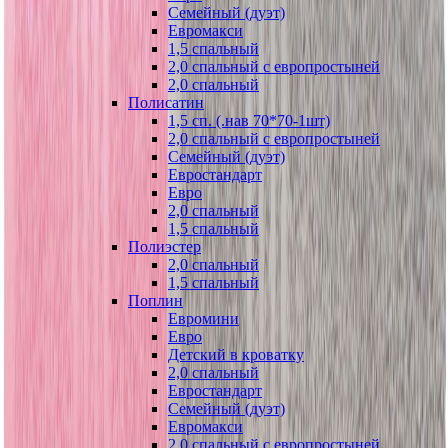
Семейный (дуэт)
Евромакси
1,5 спальный
2,0 спальный с европростыней
2,0 спальный
Полисатин
1,5 сп. (.нав 70*70-1шт)
2,0 спальный с европростыней
Семейный (дуэт)
Евростандарт
Евро
2,0 спальный
1,5 спальный
Полиэстер
2,0 спальный
1,5 спальный
Поплин
Евромини
Евро
Детский в кроватку
2,0 спальный
Евростандарт
Семейный (дуэт)
Евромакси
2,0 спальный с европростыней