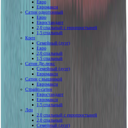
Евро
Евромакси
Сатин однотонный
Евро
Евростандарт
2,0 спальный с европростыней
1,5 спальный
Креп
Семейный (дуэт)
Евро
2,0 спальный
1,5 спальный
Сатин Де-люкс
Семейный (дуэт)
Евромакси
Сатин с вышивкой
Евромакси
Страйп-сатин
Евростандарт
Евромакси
1,5 спальный
Лен
2,0 спальный с европростыней
2,0 спальный
Семейный (дуэт)