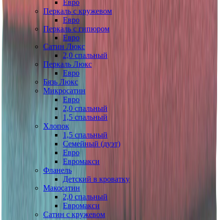
Евро
Перкаль с кружевом
Евро
Перкаль с гипюром
Евро
Сатин Люкс
2,0 спальный
Перкаль Люкс
Евро
Бязь Люкс
Микросатин
Евро
2,0 спальный
1,5 спальный
Хлопок
1,5 спальный
Семейный (дуэт)
Евро
Евромакси
Фланель
Детский в кроватку
Макосатин
2,0 спальный
Евромакси
Сатин с кружевом