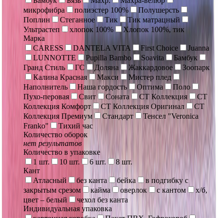
Бамбук
Бязь
Махр.
Махра-велюр
микрофибра
полиэстер 100%
Полушерсть
Поплин
Стеганное
Тик
Тик матрацный
Ультрастеп
хлопок 100%
Хлопок 100%, тик
Марка
CARESS
DANTELA VITA
First Choice
Juanna
LUNNOTTE
Pupilla Bambo
Soavita
Бамбук
Гранд Стиль
ГС
Доляна
Жаккардовое
Зоопарк
Калина Красная
Макси
Мистер плед
Наполнитель
Наша гордость
Оптима
Поло
Пухо-перовая
Свит
Соната
СТ Коллекция
СТ
Коллекция Комфорт
СТ Коллекция Оригинал
СТ
Коллекция Премиум
Стандарт
Тенсел "Veronica
Franko"
Тихий час
Количество оборок
нет результатов
Количество в упаковке
1 шт.
10 шт.
6 шт.
8 шт.
Кант
Атласный
без канта
бейка
в подгибку с
закрытым срезом
кайма
оверлок
с кантом
х/б,
цвет – белый
чехол без канта
Индивидуальная упаковка