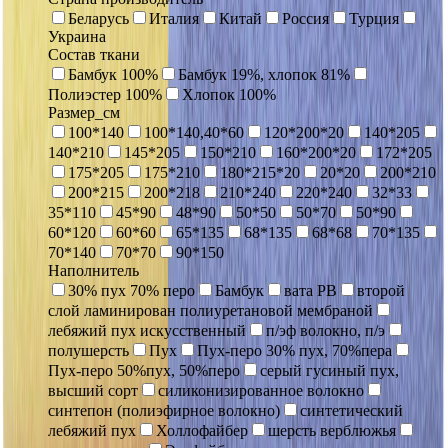
Беларусь
Италия
Китай
Россия
Турция
Украина
Состав ткани
Бамбук 100%
Бамбук 19%, хлопок 81%
Полиэстер 100%
Хлопок 100%
Размер_см
100*140
100*140,40*60
120*200*20
140*205
140*210
145*205
150*210
160*200*20
172*205
175*205
175*210
180*215*20
20*20
200*210
200*215
200*218
210*240
220*240
32*33
35*110
45*90
48*90
50*50
50*70
50*90
60*120
60*60
65*135
68*135
68*68
70*135
70*140
70*70
90*150
Наполнитель
30% пух 70% перо
Бамбук
вата РВ
второй
слой ламинирован полиуретановой мембраной
лебяжий пух искусственный
п/эф волокно, п/э
полушерсть
Пух
Пух-перо 30% пух, 70%пера
Пух-перо 50%пух, 50%перо
серый гусиный пух,
высший сорт
силиконизированное волокно
синтепон (полиэфирное волокно)
синтетический
лебяжий пух
Холлофайбер
шерсть верблюжья