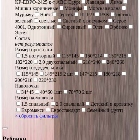
КР-ЕВРО-2425 к-т ABC Egypt
Лаванда
Лима
Мишки коричневые
Монифа
Морская волна
Мур-мяу
Найс
Персик
ППР-9
РАК
светло-
зеленый
светлые
Светлый с рисунком
Серое
4001, Однотонный
Сиреневый
Элен
Эрбачео
Эстет
Состав
нет результатов
Размер простыни
1,5 полуторный
115*145
150*214
150*215
182*220
2,0 двухспальный
218*240
240*260
Размер пододеяльника
115*145
145*215 2 шт
147*215
180*218
200*218
220*230
Наволочки
34*45
40*60 1шт
70*70 2 шт
Размер комплекта
1,5 спальный
2,0 спальный
Детский в кроватку
Евромакси
Евростандарт
Семейный (дуэт)
×
сбросить фильтры
Рубрики