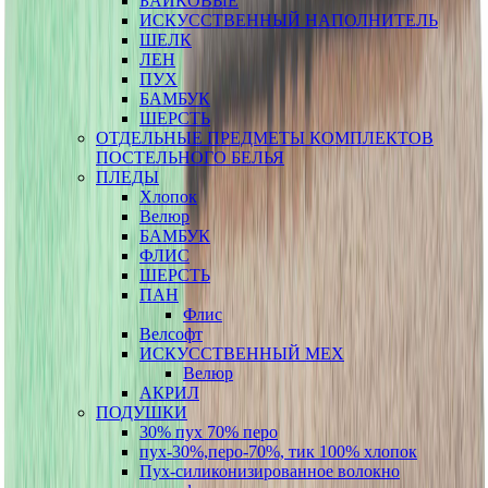
БАЙКОВЫЕ
ИСКУССТВЕННЫЙ НАПОЛНИТЕЛЬ
ШЕЛК
ЛЕН
ПУХ
БАМБУК
ШЕРСТЬ
ОТДЕЛЬНЫЕ ПРЕДМЕТЫ КОМПЛЕКТОВ
ПОСТЕЛЬНОГО БЕЛЬЯ
ПЛЕДЫ
Хлопок
Велюр
БАМБУК
ФЛИС
ШЕРСТЬ
ПАН
Флис
Велсофт
ИСКУССТВЕННЫЙ МЕХ
Велюр
АКРИЛ
ПОДУШКИ
30% пух 70% перо
пух-30%,перо-70%, тик 100% хлопок
Пух-силиконизированное волокно