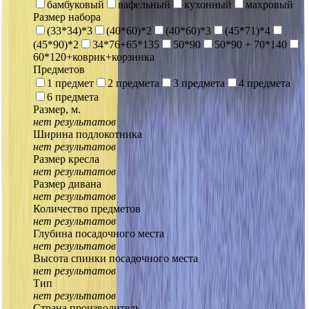
бамбуковый
вафельный
кухонный
махровый
Размер набора
(33*34)*3
(40*60)*2
(40*60)*3
(45*71)*4
(45*90)*2
34*76+65*135
50*90
50*90 + 70*140
60*120+коврик+корзинка
Предметов
1 предмет
2 предмета
3 предмета
4 предмета
6 предмета
Размер, м.
нет результатов
Ширина подлокотника
нет результатов
Размер кресла
нет результатов
Размер дивана
нет результатов
Количество предметов
нет результатов
Глубина посадочного места
нет результатов
Высота спинки посадочного места
нет результатов
Тип
нет результатов
Страна производитель