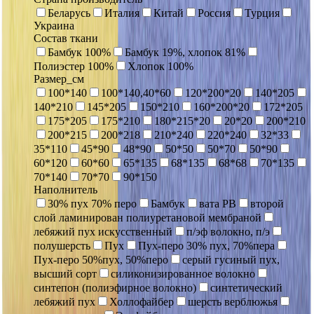
Беларусь
Италия
Китай
Россия
Турция
Украина
Состав ткани
Бамбук 100%
Бамбук 19%, хлопок 81%
Полиэстер 100%
Хлопок 100%
Размер_см
100*140
100*140,40*60
120*200*20
140*205
140*210
145*205
150*210
160*200*20
172*205
175*205
175*210
180*215*20
20*20
200*210
200*215
200*218
210*240
220*240
32*33
35*110
45*90
48*90
50*50
50*70
50*90
60*120
60*60
65*135
68*135
68*68
70*135
70*140
70*70
90*150
Наполнитель
30% пух 70% перо
Бамбук
вата РВ
второй
слой ламинирован полиуретановой мембраной
лебяжий пух искусственный
п/эф волокно, п/э
полушерсть
Пух
Пух-перо 30% пух, 70%пера
Пух-перо 50%пух, 50%перо
серый гусиный пух,
высший сорт
силиконизированное волокно
синтепон (полиэфирное волокно)
синтетический
лебяжий пух
Холлофайбер
шерсть верблюжья