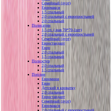
Семейный (дуэт)
Евромакси
1,5 спальный
2,0 спальный с европростыней
2,0 спальный
Полисатин
1,5 сп. (.нав 70*70-1шт)
2,0 спальный с европростыней
Семейный (дуэт)
Евростандарт
Евро
2,0 спальный
1,5 спальный
Полиэстер
2,0 спальный
1,5 спальный
Поплин
Евромини
Евро
Детский в кроватку
2,0 спальный
Евростандарт
Семейный (дуэт)
Евромакси
2,0 спальный с европростыней