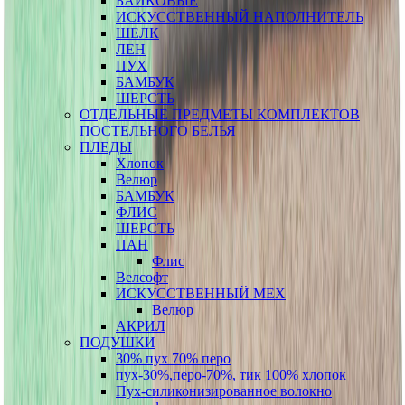
БАЙКОВЫЕ
ИСКУССТВЕННЫЙ НАПОЛНИТЕЛЬ
ШЕЛК
ЛЕН
ПУХ
БАМБУК
ШЕРСТЬ
ОТДЕЛЬНЫЕ ПРЕДМЕТЫ КОМПЛЕКТОВ
ПОСТЕЛЬНОГО БЕЛЬЯ
ПЛЕДЫ
Хлопок
Велюр
БАМБУК
ФЛИС
ШЕРСТЬ
ПАН
Флис
Велсофт
ИСКУССТВЕННЫЙ МЕХ
Велюр
АКРИЛ
ПОДУШКИ
30% пух 70% перо
пух-30%,перо-70%, тик 100% хлопок
Пух-силиконизированное волокно