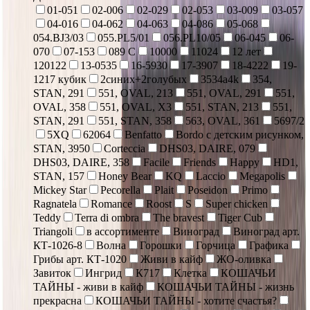
01-051
02-006
02-029
02-053
03-009
03-057
04-016
04-062
04-063
04-086
05-068
054.BJ3/03
055.PL5/01
056.PL10/05
06-045
06-
070
07-153
089 С
10000
11024
12 лет
120122
13-0535
16-5930
17-3907
18-4222
19-
1217 кубик
2синих+2голубых
3534a4k
354,
STAN, 291
551, OVAL, 213
551, OVAL, 291
551,
OVAL, 358
551, OVAL, X3
551, STAN, 213
551,
STAN, 291
551, STAN, 358
563, OVAL, 361
5697/2
5XQ
62064
Benfatto
Bordo с детским рисунком,
STAN, 3950
Corteccia
DHS03, DAIRE, 079
DHS03, DAIRE, 358
Facile
Friends
Happy
HD1,
STAN, 157
Honey Bear
KQ
Laccio
Megapolis
Mickey Star
Pecorella
Plait
Poseidon
Primo
Ragnatela
Romance
Roost
S
Super chicken
Teddy
Terra di ombra
The bravest
Tiger Cub
Triangoli
в ассортименте
Виноград
Виноград арт.
КТ-1026-8
Волна
Горошки
Горчица
Графика
Грибы арт. КТ-1020
Живи в кайф
ЖО-оливка
Завиток
Ингрид
К717
Клетка
КОШАЧЬИ
ТАЙНЫ - живи в кайф
КОШАЧЬИ ТАЙНЫ - жизнь
прекрасна
КОШАЧЬИ ТАЙНЫ - хотите счастья?