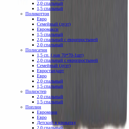
2,0 спальный
1,5 спальный
Поликоттон
Евро
Семейный (дуэт)
Евромакси
1,5 спальный
2,0 спальный с европростыней
2,0 спальный
Полисатин
1,5 сп. (.нав 70*70-1шт)
2,0 спальный с европростыней
Семейный (дуэт)
Евростандарт
Евро
2,0 спальный
1,5 спальный
Полиэстер
2,0 спальный
1,5 спальный
Поплин
Евромини
Евро
Детский в кроватку
2,0 спальный