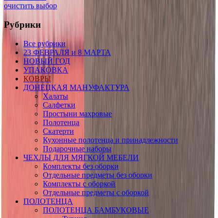
очистить выбор
Рубрики
Все рубрики
23 ФЕВРАЛЯ и 8 МАРТА
НОВЫЙ ГОД
УПАКОВКА
КОВРЫ
ДОНЕЦКАЯ МАНУФАКТУРА
Халаты
Салфетки
Простыни махровые
Полотенца
Скатерти
Кухонные полотенца и принадлежности
Подарочные наборы
ЧЕХЛЫ ДЛЯ МЯГКОЙ МЕБЕЛИ
Комплекты без оборки
Отдельные предметы без оборки
Комплекты с оборкой
Отдельные предметы с оборкой
ПОЛОТЕНЦА
ПОЛОТЕНЦА БАМБУКОВЫЕ