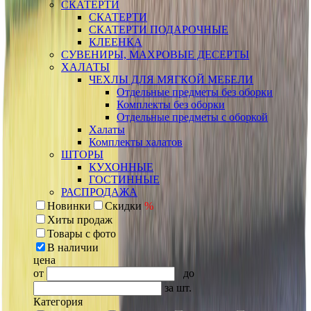
СКАТЕРТИ
СКАТЕРТИ
СКАТЕРТИ ПОДАРОЧНЫЕ
КЛЕЕНКА
СУВЕНИРЫ, МАХРОВЫЕ ДЕСЕРТЫ
ХАЛАТЫ
ЧЕХЛЫ ДЛЯ МЯГКОЙ МЕБЕЛИ
Отдельные предметы без оборки
Комплекты без оборки
Отдельные предметы с оборкой
Халаты
Комплекты халатов
ШТОРЫ
КУХОННЫЕ
ГОСТИННЫЕ
РАСПРОДАЖА
Новинки
Скидки
%
Хиты продаж
Товары с фото
В наличии
цена
от
до
за шт.
Категория