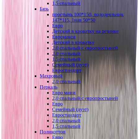
1,5 спальный
Бязь
простынь 100*150, пододеяльник
147*115, 1нав 50*50
Евро
Детский в кроватку на резинке
Евромакси
Детский в кроватку
2,0 спальный с европростыней
2,0 спальный
1,5 спальный
Семейный (дуэт)
Евростандарт
Махровый
2,0 спальный
Перкаль
Евро мини
2,0 спальный с европростыней
Евро
Семейный (дуэт)
Евростандарт
2,0 спальный
1,5 спальный
Поликоттон
Евро