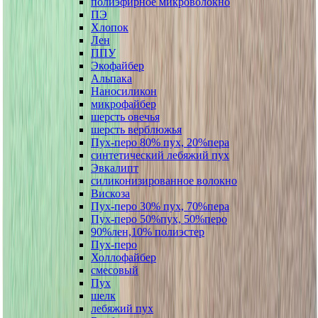
полиэфирное микроволокно
ПЭ
Хлопок
Лен
ППУ
Экофайбер
Альпака
Наносиликон
микрофайбер
шерсть овечья
шерсть верблюжья
Пух-перо 80% пух, 20%пера
синтетический лебяжий пух
Эвкалипт
силиконизированное волокно
Вискоза
Пух-перо 30% пух, 70%пера
Пух-перо 50%пух, 50%перо
90%лен,10% полиэстер
Пух-перо
Холлофайбер
смесовый
Пух
шелк
лебяжий пух