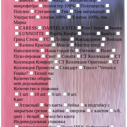
Бамбук
Бязь
Махр.
Махра-велюр
микрофибра
полиэстер 100%
Полушерсть
Поплин
Стеганное
Тик
Тик матрацный
Ультрастеп
хлопок 100%
Хлопок 100%, тик
Марка
CARESS
DANTELA VITA
First Choice
Juanna
LUNNOTTE
Pupilla Bambo
Soavita
Бамбук
Гранд Стиль
ГС
Доляна
Жаккардовое
Зоопарк
Калина Красная
Макси
Мистер плед
Наполнитель
Наша гордость
Оптима
Поло
Пухо-перовая
Свит
Соната
СТ Коллекция
СТ
Коллекция Комфорт
СТ Коллекция Оригинал
СТ
Коллекция Премиум
Стандарт
Тенсел "Veronica
Franko"
Тихий час
Количество оборок
нет результатов
Количество в упаковке
1 шт.
10 шт.
6 шт.
8 шт.
Кант
Атласный
без канта
бейка
в подгибку с
закрытым срезом
кайма
оверлок
с кантом
х/б,
цвет – белый
чехол без канта
Индивидуальная упаковка