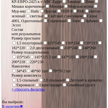
КР-ЕВРО-2425 к-т ABC Egypt
Лаванда
Лима
Мишки коричневые
Монифа
Морская волна
Мур-мяу
Найс
Персик
ППР-9
РАК
светло-
зеленый
светлые
Светлый с рисунком
Серое
4001, Однотонный
Сиреневый
Элен
Эрбачео
Эстет
Состав
нет результатов
Размер простыни
1,5 полуторный
115*145
150*214
150*215
182*220
2,0 двухспальный
218*240
240*260
Размер пододеяльника
115*145
145*215 2 шт
147*215
180*218
200*218
220*230
Наволочки
34*45
40*60 1шт
70*70 2 шт
Размер комплекта
1,5 спальный
2,0 спальный
Детский в кроватку
Евромакси
Евростандарт
Семейный (дуэт)
×
сбросить фильтры
Вы выбрали:
В наличии
✖