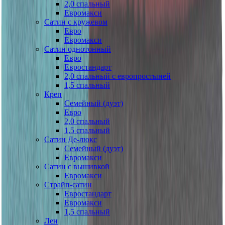
2,0 спальный
Евромакси
Сатин с кружевом
Евро
Евромакси
Сатин однотонный
Евро
Евростандарт
2,0 спальный с европростыней
1,5 спальный
Креп
Семейный (дуэт)
Евро
2,0 спальный
1,5 спальный
Сатин Де-люкс
Семейный (дуэт)
Евромакси
Сатин с вышивкой
Евромакси
Страйп-сатин
Евростандарт
Евромакси
1,5 спальный
Лен