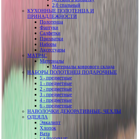
2,0 спальный
КУХОННЫЕ ПОЛОТЕНЦА И
ПРИНАДЛЕЖНОСТИ
Полотенца
Фартуки
Салфетки
Прихватки
Наборы
Аксессуары
МАТРАС
Материалы
Материалы коврового склада
НАБОРЫ ПОЛОТЕНЕЦ ПОДАРОЧНЫЕ
5 - предметные
1 - предметные
2 - предметные
3 - предметные
4 - предметные
6 - предметные
НАВОЛОЧКИ ДЕКОРАТИВНЫЕ, ЧЕХЛЫ
ОДЕЯЛА
Эвкалипт
Хлопок
Вата