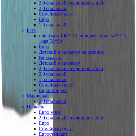
2,0 спальный с европростыней
2,0 спальный
Семейный (дуэт)
Евро
1,5 спальный
Бязь
простынь 100*150, пододеяльник 147*115,
1нав 50*50
Евро
Детский в кроватку на резинке
Евромакси
Детский в кроватку
2,0 спальный с европростыней
2,0 спальный
1,5 спальный
Семейный (дуэт)
Евростандарт
Махровый
2,0 спальный
Перкаль
Евро мини
2,0 спальный с европростыней
Евро
Семейный (дуэт)
Евростандарт