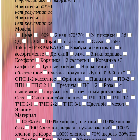
шерсть овечья
Экофайбер
Наволочка 50*70
нет результатов
Наволочка
нет результатов
Модель
1 нав
1009
2 нав. (70*70)
24 пиковки
3d
5Д
L22-6
Light
mik/ станд.
Ocean
Pike
Takimi+ПОКРЫВАЛО
Бамбуковое волокно
в
ассортименте
Детский
зима
Знаки зодиака
Комфорт
Корзинка + 2 салфетки
Корзинка +3
салфетки
Лунный зайчик
Новая линия
облегченное
Одеяло+подушка "Лунный Зайчик"
ОПС 1-2 кассетное
Оригинал
Папалино
ПО-2
ПП1
ППС 2-1
Премиум
ПС 1-2
Роза
с
вышивкой
с кружевом
с печатным рисунком
Сети
Синтепон облегченное
ТЧП 1-1
ТЧП 1-2
ТЧП 2-1
ТЧП 2-2
ТЧП 3-1
Цветной
чехол
Эконом
Материал
100% п/э
100% хлопок , цветной
100% хлопок,
бязь
100% хлопок, перкаль пуходержащий
100%
хлопок, ранфорс
100%,хлопок
70% шерсть, 30% ПЭ