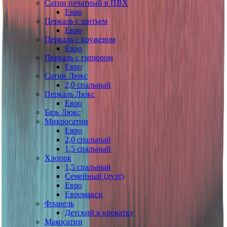
Сатин печатный в ПВХ
Евро
Перкаль с шитьем
Евро
Перкаль с кружевом
Евро
Перкаль с гипюром
Евро
Сатин Люкс
2,0 спальный
Перкаль Люкс
Евро
Бязь Люкс
Микросатин
Евро
2,0 спальный
1,5 спальный
Хлопок
1,5 спальный
Семейный (дуэт)
Евро
Евромакси
Фланель
Детский в кроватку
Макосатин