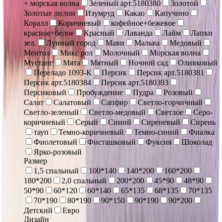
+ морская волна
Зеленый арт.5180380
Золотой
Золотые лилии
Изумруд
Какао
Капучино
Коралл
Коричневый
кофейное+бежевое
красное+белое
Красный
Лаванда
Лайм
Лапки
зел.
Лунный город
Мави
Мальва
Медовый
Ментол
Микс рол
Молочный
Морская волна
Мустанг
Мята
Мятный
Ночной сад
Оливковый
Переладо 1093-К
Персик
Персик арт.5180381
Персик арт.5180384
Персик арт.5180393
Персиковый
Пробуждение
Пудра
Розовый
Салат
Салатовый
Сапфир
Светло-горчичный
Светло-зеленый
Светло-медовый
Светлое
Серо-
коричневый
Серый
Синий
Сиреневый
Сирень
тауп
Темно-коричневый
Темно-синий
Фиалка
Фиолетовый
Фисташковый
Фуксия
Шоколад
Ярко-розовый
Размер
1,5 спальный
100*140
140*200
160*200
180*200
2,0 спальный
200*200
45*90
48*90
50*90
60*120
60*140
65*135
68*135
70*135
70*190
80*190
90*150
90*190
90*200
Детский
Евро
Дизайн