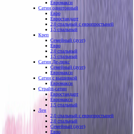
Евромакси
Сатин однотонный
Евро
Евростандарт
2,0 спальный с европростыней
1,5 спальный
Креп
Семейный (дуэт)
Евро
2,0 спальный
1,5 спальный
Сатин Де-люкс
Семейный (дуэт)
Евромакси
Сатин с вышивкой
Евромакси
Страйп-сатин
Евростандарт
Евромакси
1,5 спальный
Лен
2,0 спальный с европростыней
2,0 спальный
Семейный (дуэт)
Евро