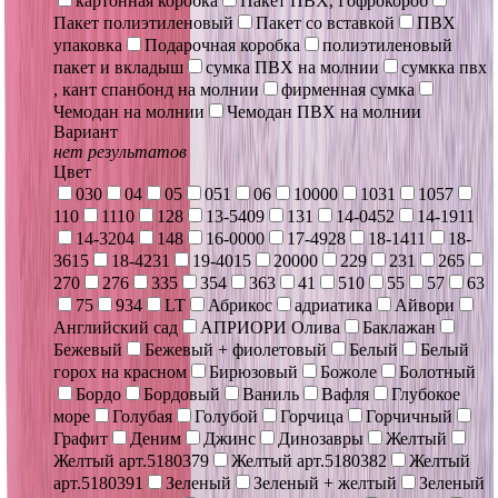
картонная коробка
Пакет ПВХ, Гофрокороб
Пакет полиэтиленовый
Пакет со вставкой
ПВХ
упаковка
Подарочная коробка
полиэтиленовый
пакет и вкладыш
сумка ПВХ на молнии
сумкка пвх
, кант спанбонд на молнии
фирменная сумка
Чемодан на молнии
Чемодан ПВХ на молнии
Вариант
нет результатов
Цвет
030
04
05
051
06
10000
1031
1057
110
1110
128
13-5409
131
14-0452
14-1911
14-3204
148
16-0000
17-4928
18-1411
18-
3615
18-4231
19-4015
20000
229
231
265
270
276
335
354
363
41
510
55
57
63
75
934
LT
Абрикос
адриатика
Айвори
Английский сад
АПРИОРИ Олива
Баклажан
Бежевый
Бежевый + фиолетовый
Белый
Белый
горох на красном
Бирюзовый
Божоле
Болотный
Бордо
Бордовый
Ваниль
Вафля
Глубокое
море
Голубая
Голубой
Горчица
Горчичный
Графит
Деним
Джинс
Динозавры
Желтый
Желтый арт.5180379
Желтый арт.5180382
Желтый
арт.5180391
Зеленый
Зеленый + желтый
Зеленый