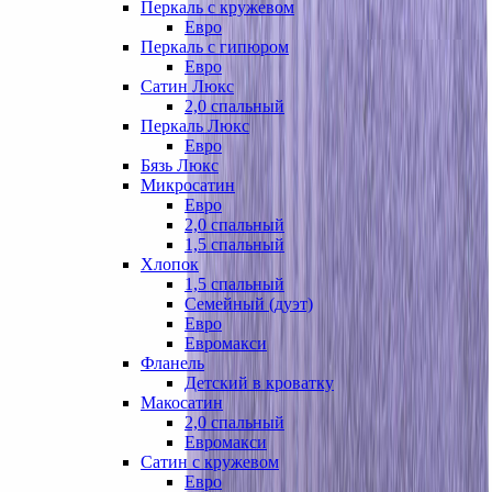
Перкаль с кружевом
Евро
Перкаль с гипюром
Евро
Сатин Люкс
2,0 спальный
Перкаль Люкс
Евро
Бязь Люкс
Микросатин
Евро
2,0 спальный
1,5 спальный
Хлопок
1,5 спальный
Семейный (дуэт)
Евро
Евромакси
Фланель
Детский в кроватку
Макосатин
2,0 спальный
Евромакси
Сатин с кружевом
Евро