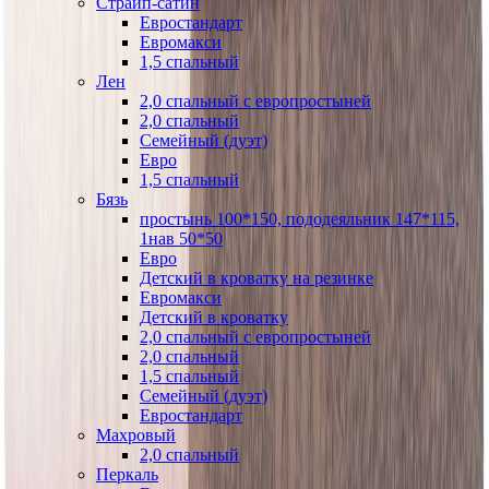
Страйп-сатин
Евростандарт
Евромакси
1,5 спальный
Лен
2,0 спальный с европростыней
2,0 спальный
Семейный (дуэт)
Евро
1,5 спальный
Бязь
простынь 100*150, пододеяльник 147*115,
1нав 50*50
Евро
Детский в кроватку на резинке
Евромакси
Детский в кроватку
2,0 спальный с европростыней
2,0 спальный
1,5 спальный
Семейный (дуэт)
Евростандарт
Махровый
2,0 спальный
Перкаль