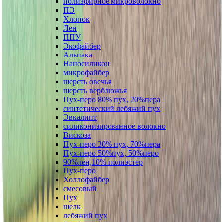
полиэфирное микроволокно
ПЭ
Хлопок
Лен
ППУ
Экофайбер
Альпака
Наносиликон
микрофайбер
шерсть овечья
шерсть верблюжья
Пух-перо 80% пух, 20%пера
синтетический лебяжий пух
Эвкалипт
силиконизированное волокно
Вискоза
Пух-перо 30% пух, 70%пера
Пух-перо 50%пух, 50%перо
90%лен,10% полиэстер
Пух-перо
Холлофайбер
смесовый
Пух
шелк
лебяжий пух