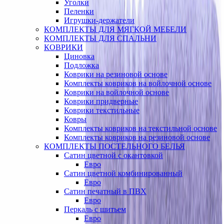
Уголки
Пеленки
Игрушки-держатели
КОМПЛЕКТЫ ДЛЯ МЯГКОЙ МЕБЕЛИ
КОМПЛЕКТЫ ДЛЯ СПАЛЬНИ
КОВРИКИ
Циновка
Подложка
Коврики на резиновой основе
Комплекты ковриков на войлочной основе
Коврики на войлочной основе
Коврики придверные
Коврики текстильные
Ковры
Комплекты ковриков на текстильной основе
Комплекты ковриков на резиновой основе
КОМПЛЕКТЫ ПОСТЕЛЬНОГО БЕЛЬЯ
Сатин цветной с окантовкой
Евро
Сатин цветной комбинированный
Евро
Сатин печатный в ПВХ
Евро
Перкаль с шитьем
Евро