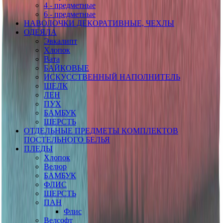
4 - предметные
6 - предметные
НАВОЛОЧКИ ДЕКОРАТИВНЫЕ, ЧЕХЛЫ
ОДЕЯЛА
Эвкалипт
Хлопок
Вата
БАЙКОВЫЕ
ИСКУССТВЕННЫЙ НАПОЛНИТЕЛЬ
ШЕЛК
ЛЕН
ПУХ
БАМБУК
ШЕРСТЬ
ОТДЕЛЬНЫЕ ПРЕДМЕТЫ КОМПЛЕКТОВ
ПОСТЕЛЬНОГО БЕЛЬЯ
ПЛЕДЫ
Хлопок
Велюр
БАМБУК
ФЛИС
ШЕРСТЬ
ПАН
Флис
Велсофт