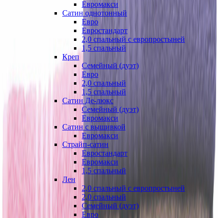
Евромакси
Сатин однотонный
Евро
Евростандарт
2,0 спальный с европростыней
1,5 спальный
Креп
Семейный (дуэт)
Евро
2,0 спальный
1,5 спальный
Сатин Де-люкс
Семейный (дуэт)
Евромакси
Сатин с вышивкой
Евромакси
Страйп-сатин
Евростандарт
Евромакси
1,5 спальный
Лен
2,0 спальный с европростыней
2,0 спальный
Семейный (дуэт)
Евро