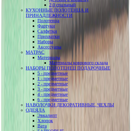
2,0 спальный
КУХОННЫЕ ПОЛОТЕНЦА И
ПРИНАДЛЕЖНОСТИ
Полотенца
Фартуки
Салфетки
Прихватки
Наборы
Аксессуары
МАТРАС
Материалы
Материалы коврового склада
НАБОРЫ ПОЛОТЕНЕЦ ПОДАРОЧНЫЕ
5 - предметные
1 - предметные
2 - предметные
3 - предметные
4 - предметные
6 - предметные
НАВОЛОЧКИ ДЕКОРАТИВНЫЕ, ЧЕХЛЫ
ОДЕЯЛА
Эвкалипт
Хлопок
Вата