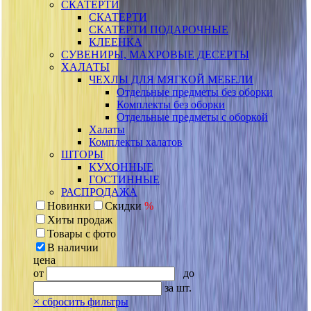
СКАТЕРТИ
СКАТЕРТИ
СКАТЕРТИ ПОДАРОЧНЫЕ
КЛЕЕНКА
СУВЕНИРЫ, МАХРОВЫЕ ДЕСЕРТЫ
ХАЛАТЫ
ЧЕХЛЫ ДЛЯ МЯГКОЙ МЕБЕЛИ
Отдельные предметы без оборки
Комплекты без оборки
Отдельные предметы с оборкой
Халаты
Комплекты халатов
ШТОРЫ
КУХОННЫЕ
ГОСТИННЫЕ
РАСПРОДАЖА
Новинки
Скидки
%
Хиты продаж
Товары с фото
В наличии
цена
от
до
за шт.
×
сбросить фильтры