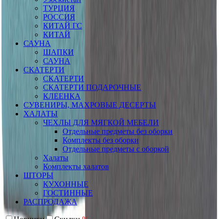
ТУРЦИЯ
РОССИЯ
КИТАЙ ГС
КИТАЙ
САУНА
ШАПКИ
САУНА
СКАТЕРТИ
СКАТЕРТИ
СКАТЕРТИ ПОДАРОЧНЫЕ
КЛЕЕНКА
СУВЕНИРЫ, МАХРОВЫЕ ДЕСЕРТЫ
ХАЛАТЫ
ЧЕХЛЫ ДЛЯ МЯГКОЙ МЕБЕЛИ
Отдельные предметы без оборки
Комплекты без оборки
Отдельные предметы с оборкой
Халаты
Комплекты халатов
ШТОРЫ
КУХОННЫЕ
ГОСТИННЫЕ
РАСПРОДАЖА