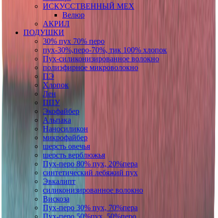
ИСКУССТВЕННЫЙ МЕХ
Велюр
АКРИЛ
ПОДУШКИ
30% пух 70% перо
пух-30%,перо-70%, тик 100% хлопок
Пух-силиконизированное волокно
полиэфирное микроволокно
ПЭ
Хлопок
Лен
ППУ
Экофайбер
Альпака
Наносиликон
микрофайбер
шерсть овечья
шерсть верблюжья
Пух-перо 80% пух, 20%пера
синтетический лебяжий пух
Эвкалипт
силиконизированное волокно
Вискоза
Пух-перо 30% пух, 70%пера
Пух-перо 50%пух, 50%перо