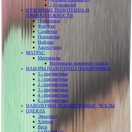
2,0 спальный
КУХОННЫЕ ПОЛОТЕНЦА И
ПРИНАДЛЕЖНОСТИ
Полотенца
Фартуки
Салфетки
Прихватки
Наборы
Аксессуары
МАТРАС
Материалы
Материалы коврового склада
НАБОРЫ ПОЛОТЕНЕЦ ПОДАРОЧНЫЕ
5 - предметные
1 - предметные
2 - предметные
3 - предметные
4 - предметные
6 - предметные
НАВОЛОЧКИ ДЕКОРАТИВНЫЕ, ЧЕХЛЫ
ОДЕЯЛА
Эвкалипт
Хлопок
Вата