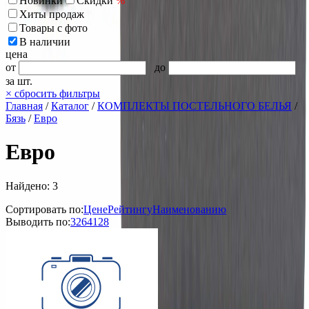
Новинки
Скидки
%
Хиты продаж
Товары с фото
В наличии
цена
от
до
за шт.
×
сбросить фильтры
Главная
/
Каталог
/
КОМПЛЕКТЫ ПОСТЕЛЬНОГО БЕЛЬЯ
/
Бязь
/
Евро
Евро
Найдено: 3
Сортировать по:
Цене
Рейтингу
Наименованию
Выводить по:
32
64
128