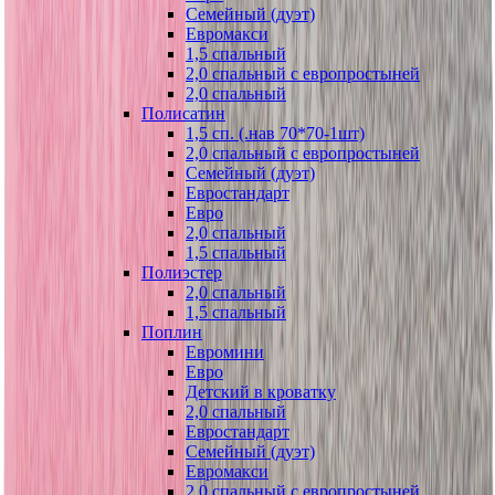
Семейный (дуэт)
Евромакси
1,5 спальный
2,0 спальный с европростыней
2,0 спальный
Полисатин
1,5 сп. (.нав 70*70-1шт)
2,0 спальный с европростыней
Семейный (дуэт)
Евростандарт
Евро
2,0 спальный
1,5 спальный
Полиэстер
2,0 спальный
1,5 спальный
Поплин
Евромини
Евро
Детский в кроватку
2,0 спальный
Евростандарт
Семейный (дуэт)
Евромакси
2,0 спальный с европростыней