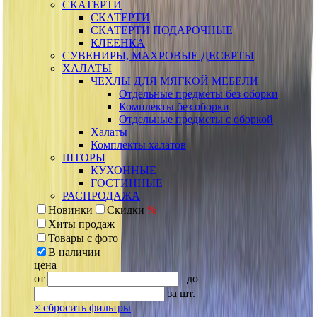
СКАТЕРТИ
СКАТЕРТИ
СКАТЕРТИ ПОДАРОЧНЫЕ
КЛЕЕНКА
СУВЕНИРЫ, МАХРОВЫЕ ДЕСЕРТЫ
ХАЛАТЫ
ЧЕХЛЫ ДЛЯ МЯГКОЙ МЕБЕЛИ
Отдельные предметы без оборки
Комплекты без оборки
Отдельные предметы с оборкой
Халаты
Комплекты халатов
ШТОРЫ
КУХОННЫЕ
ГОСТИННЫЕ
РАСПРОДАЖА
Новинки
Скидки
%
Хиты продаж
Товары с фото
В наличии
цена
от
до
за шт.
×
сбросить фильтры