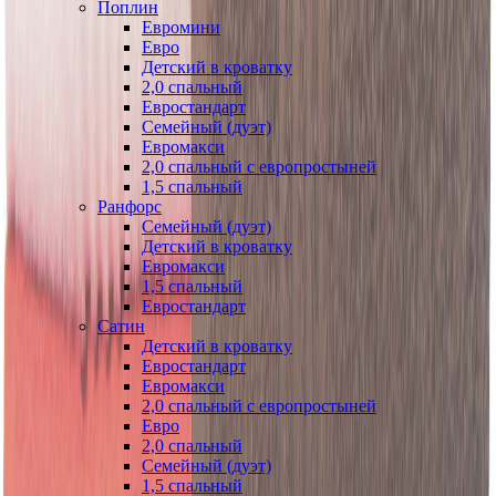
Поплин
Евромини
Евро
Детский в кроватку
2,0 спальный
Евростандарт
Семейный (дуэт)
Евромакси
2,0 спальный с европростыней
1,5 спальный
Ранфорс
Семейный (дуэт)
Детский в кроватку
Евромакси
1,5 спальный
Евростандарт
Сатин
Детский в кроватку
Евростандарт
Евромакси
2,0 спальный с европростыней
Евро
2,0 спальный
Семейный (дуэт)
1,5 спальный