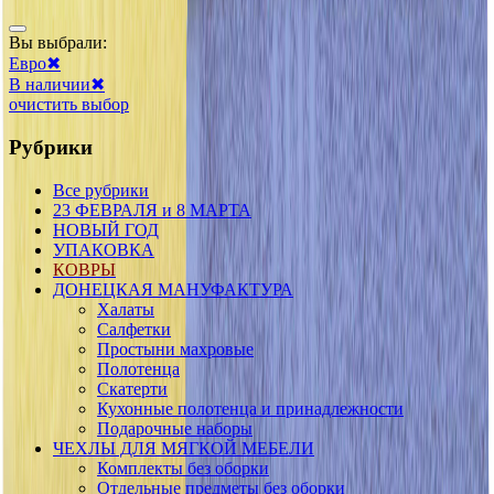
Вы выбрали:
Евро
✖
В наличии
✖
очистить выбор
Рубрики
Все рубрики
23 ФЕВРАЛЯ и 8 МАРТА
НОВЫЙ ГОД
УПАКОВКА
КОВРЫ
ДОНЕЦКАЯ МАНУФАКТУРА
Халаты
Салфетки
Простыни махровые
Полотенца
Скатерти
Кухонные полотенца и принадлежности
Подарочные наборы
ЧЕХЛЫ ДЛЯ МЯГКОЙ МЕБЕЛИ
Комплекты без оборки
Отдельные предметы без оборки