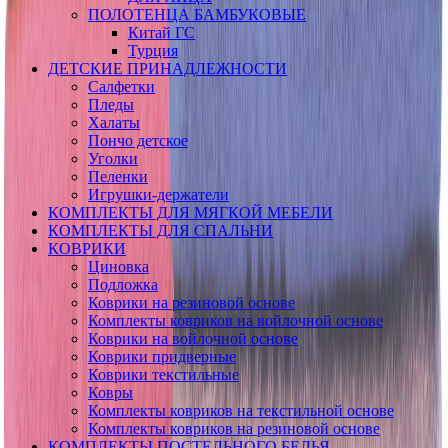
ПОЛОТЕНЦА БАМБУКОВЫЕ
Китай ГС
Турция
ДЕТСКИЕ ПРИНАДЛЕЖНОСТИ
Салфетки
Пледы
Халаты
Пончо детское
Уголки
Пеленки
Игрушки-держатели
КОМПЛЕКТЫ ДЛЯ МЯГКОЙ МЕБЕЛИ
КОМПЛЕКТЫ ДЛЯ СПАЛЬНИ
КОВРИКИ
Циновка
Подложка
Коврики на резиновой основе
Комплекты ковриков на войлочной основе
Коврики на войлочной основе
Коврики придверные
Коврики текстильные
Ковры
Комплекты ковриков на текстильной основе
Комплекты ковриков на резиновой основе
КОМПЛЕКТЫ ПОСТЕЛЬНОГО БЕЛЬЯ