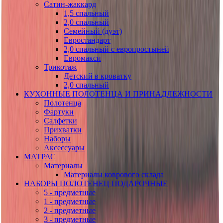
Сатин-жаккард
1,5 спальный
2,0 спальный
Семейный (дуэт)
Евростандарт
2,0 спальный с европростыней
Евромакси
Трикотаж
Детский в кроватку
2,0 спальный
КУХОННЫЕ ПОЛОТЕНЦА И ПРИНАДЛЕЖНОСТИ
Полотенца
Фартуки
Салфетки
Прихватки
Наборы
Аксессуары
МАТРАС
Материалы
Материалы коврового склада
НАБОРЫ ПОЛОТЕНЕЦ ПОДАРОЧНЫЕ
5 - предметные
1 - предметные
2 - предметные
3 - предметные