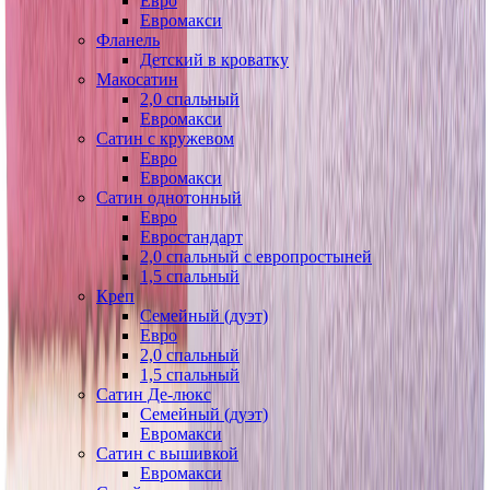
Евро
Евромакси
Фланель
Детский в кроватку
Макосатин
2,0 спальный
Евромакси
Сатин с кружевом
Евро
Евромакси
Сатин однотонный
Евро
Евростандарт
2,0 спальный с европростыней
1,5 спальный
Креп
Семейный (дуэт)
Евро
2,0 спальный
1,5 спальный
Сатин Де-люкс
Семейный (дуэт)
Евромакси
Сатин с вышивкой
Евромакси