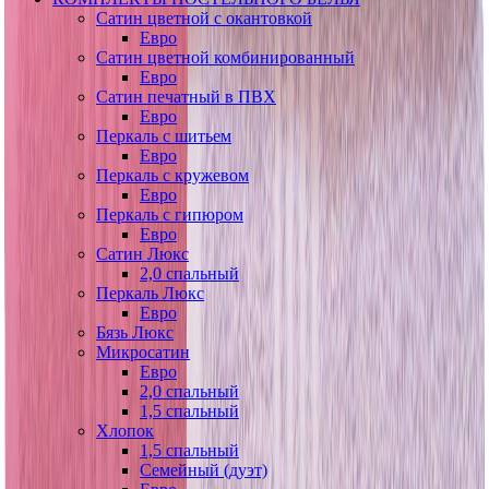
Сатин цветной с окантовкой
Евро
Сатин цветной комбинированный
Евро
Сатин печатный в ПВХ
Евро
Перкаль с шитьем
Евро
Перкаль с кружевом
Евро
Перкаль с гипюром
Евро
Сатин Люкс
2,0 спальный
Перкаль Люкс
Евро
Бязь Люкс
Микросатин
Евро
2,0 спальный
1,5 спальный
Хлопок
1,5 спальный
Семейный (дуэт)