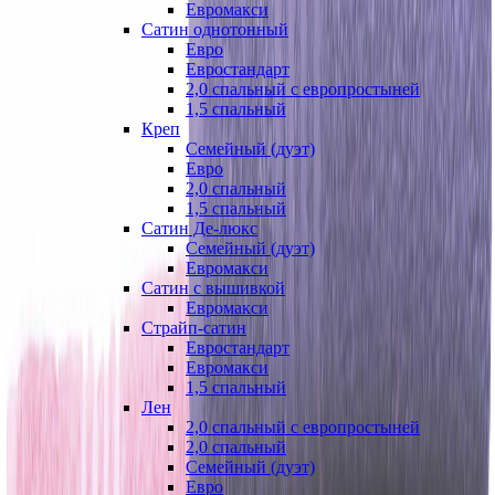
Евромакси
Сатин однотонный
Евро
Евростандарт
2,0 спальный с европростыней
1,5 спальный
Креп
Семейный (дуэт)
Евро
2,0 спальный
1,5 спальный
Сатин Де-люкс
Семейный (дуэт)
Евромакси
Сатин с вышивкой
Евромакси
Страйп-сатин
Евростандарт
Евромакси
1,5 спальный
Лен
2,0 спальный с европростыней
2,0 спальный
Семейный (дуэт)
Евро