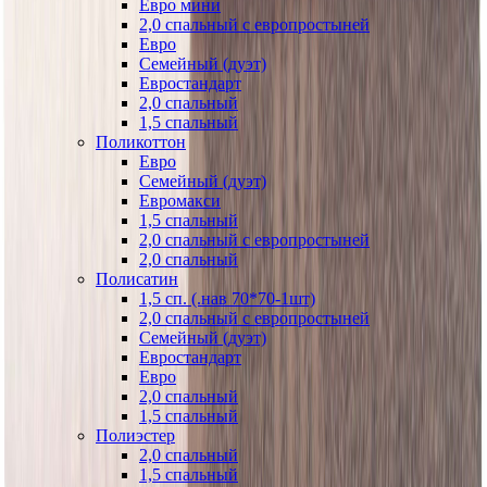
Евро мини
2,0 спальный с европростыней
Евро
Семейный (дуэт)
Евростандарт
2,0 спальный
1,5 спальный
Поликоттон
Евро
Семейный (дуэт)
Евромакси
1,5 спальный
2,0 спальный с европростыней
2,0 спальный
Полисатин
1,5 сп. (.нав 70*70-1шт)
2,0 спальный с европростыней
Семейный (дуэт)
Евростандарт
Евро
2,0 спальный
1,5 спальный
Полиэстер
2,0 спальный
1,5 спальный