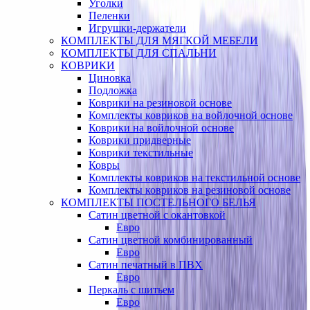
Уголки
Пеленки
Игрушки-держатели
КОМПЛЕКТЫ ДЛЯ МЯГКОЙ МЕБЕЛИ
КОМПЛЕКТЫ ДЛЯ СПАЛЬНИ
КОВРИКИ
Циновка
Подложка
Коврики на резиновой основе
Комплекты ковриков на войлочной основе
Коврики на войлочной основе
Коврики придверные
Коврики текстильные
Ковры
Комплекты ковриков на текстильной основе
Комплекты ковриков на резиновой основе
КОМПЛЕКТЫ ПОСТЕЛЬНОГО БЕЛЬЯ
Сатин цветной с окантовкой
Евро
Сатин цветной комбинированный
Евро
Сатин печатный в ПВХ
Евро
Перкаль с шитьем
Евро