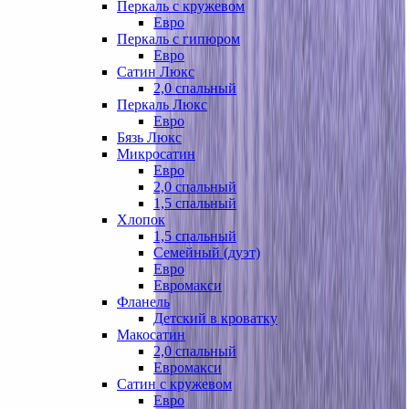
Перкаль с кружевом
Евро
Перкаль с гипюром
Евро
Сатин Люкс
2,0 спальный
Перкаль Люкс
Евро
Бязь Люкс
Микросатин
Евро
2,0 спальный
1,5 спальный
Хлопок
1,5 спальный
Семейный (дуэт)
Евро
Евромакси
Фланель
Детский в кроватку
Макосатин
2,0 спальный
Евромакси
Сатин с кружевом
Евро