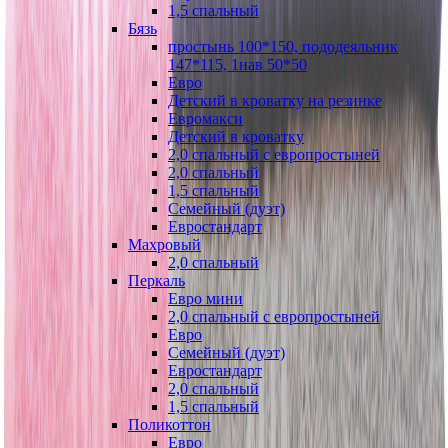
1,5 спальный
Бязь
простынь 100*150, пододеяльник
147*115, 1нав 50*50
Евро
Детский в кроватку на резинке
Евромакси
Детский в кроватку
2,0 спальный с европростыней
2,0 спальный
1,5 спальный
Семейный (дуэт)
Евростандарт
Махровый
2,0 спальный
Перкаль
Евро мини
2,0 спальный с европростыней
Евро
Семейный (дуэт)
Евростандарт
2,0 спальный
1,5 спальный
Поликоттон
Евро