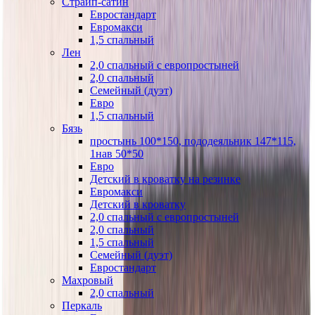
Страйп-сатин
Евростандарт
Евромакси
1,5 спальный
Лен
2,0 спальный с европростыней
2,0 спальный
Семейный (дуэт)
Евро
1,5 спальный
Бязь
простынь 100*150, пододеяльник 147*115,
1нав 50*50
Евро
Детский в кроватку на резинке
Евромакси
Детский в кроватку
2,0 спальный с европростыней
2,0 спальный
1,5 спальный
Семейный (дуэт)
Евростандарт
Махровый
2,0 спальный
Перкаль