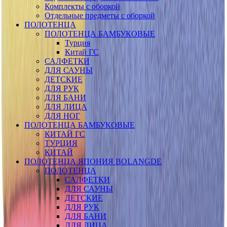
Комплекты с оборкой
Отдельные предметы с оборкой
ПОЛОТЕНЦА
ПОЛОТЕНЦА БАМБУКОВЫЕ
Турция
Китай ГС
САЛФЕТКИ
ДЛЯ САУНЫ
ДЕТСКИЕ
ДЛЯ РУК
ДЛЯ БАНИ
ДЛЯ ЛИЦА
ДЛЯ НОГ
ПОЛОТЕНЦА БАМБУКОВЫЕ
КИТАЙ ГС
ТУРЦИЯ
КИТАЙ
ПОЛОТЕНЦА ЯПОНИЯ BOLANGDE
ПОЛОТЕНЦА
САЛФЕТКИ
ДЛЯ САУНЫ
ДЕТСКИЕ
ДЛЯ РУК
ДЛЯ БАНИ
ДЛЯ ЛИЦА