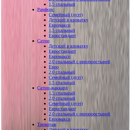
1,5 спальный
Ранфорс
Семейный (дуэт)
Детский в кроватку
Евромакси
1,5 спальный
Евростандарт
Сатин
Детский в кроватку
Евростандарт
Евромакси
2,0 спальный с европростыней
Евро
2,0 спальный
Семейный (дуэт)
1,5 спальный
Сатин-жаккард
1,5 спальный
2,0 спальный
Семейный (дуэт)
Евростандарт
2,0 спальный с европростыней
Евромакси
Трикотаж
Детский в кроватку