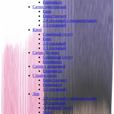
Евромакси
Сатин однотонный
Евро
Евростандарт
2,0 спальный с европростыней
1,5 спальный
Креп
Семейный (дуэт)
Евро
2,0 спальный
1,5 спальный
Сатин Де-люкс
Семейный (дуэт)
Евромакси
Сатин с вышивкой
Евромакси
Страйп-сатин
Евростандарт
Евромакси
1,5 спальный
Лен
2,0 спальный с европростыней
2,0 спальный
Семейный (дуэт)
Евро