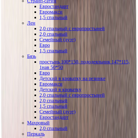
Страйп-сатин
Евростандарт
Евромакси
1,5 спальный
Лен
2,0 спальный с европростыней
2,0 спальный
Семейный (дуэт)
Евро
1,5 спальный
Бязь
простынь 100*150, пододеяльник 147*115,
1нав 50*50
Евро
Детский в кроватку на резинке
Евромакси
Детский в кроватку
2,0 спальный с европростыней
2,0 спальный
1,5 спальный
Семейный (дуэт)
Евростандарт
Махровый
2,0 спальный
Перкаль