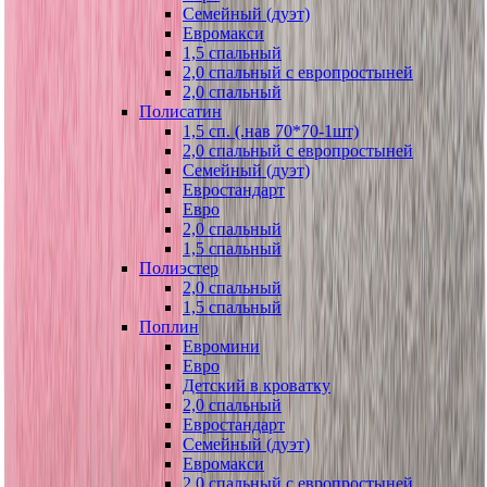
Семейный (дуэт)
Евромакси
1,5 спальный
2,0 спальный с европростыней
2,0 спальный
Полисатин
1,5 сп. (.нав 70*70-1шт)
2,0 спальный с европростыней
Семейный (дуэт)
Евростандарт
Евро
2,0 спальный
1,5 спальный
Полиэстер
2,0 спальный
1,5 спальный
Поплин
Евромини
Евро
Детский в кроватку
2,0 спальный
Евростандарт
Семейный (дуэт)
Евромакси
2,0 спальный с европростыней