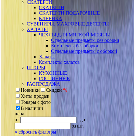
СКАТЕРТИ
СКАТЕРТИ
СКАТЕРТИ ПОДАРОЧНЫЕ
КЛЕЕНКА
СУВЕНИРЫ, МАХРОВЫЕ ДЕСЕРТЫ
ХАЛАТЫ
ЧЕХЛЫ ДЛЯ МЯГКОЙ МЕБЕЛИ
Отдельные предметы без оборки
Комплекты без оборки
Отдельные предметы с оборкой
Халаты
Комплекты халатов
ШТОРЫ
КУХОННЫЕ
ГОСТИННЫЕ
РАСПРОДАЖА
Новинки
Скидки
%
Хиты продаж
Товары с фото
В наличии
цена
от
до
за шт.
×
сбросить фильтры