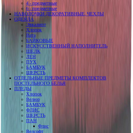
4 - предметные
6 - предметные
НАВОЛОЧКИ ДЕКОРАТИВНЫЕ, ЧЕХЛЫ
ОДЕЯЛА
Эвкалипт
Хлопок
Вата
БАЙКОВЫЕ
ИСКУССТВЕННЫЙ НАПОЛНИТЕЛЬ
ШЕЛК
ЛЕН
ПУХ
БАМБУК
ШЕРСТЬ
ОТДЕЛЬНЫЕ ПРЕДМЕТЫ КОМПЛЕКТОВ
ПОСТЕЛЬНОГО БЕЛЬЯ
ПЛЕДЫ
Хлопок
Велюр
БАМБУК
ФЛИС
ШЕРСТЬ
ПАН
Флис
Велсофт