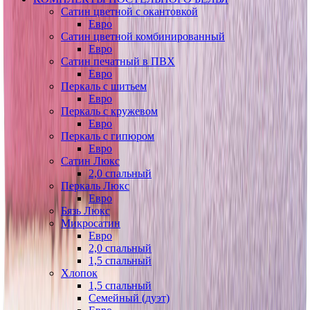
Сатин цветной с окантовкой
Евро
Сатин цветной комбинированный
Евро
Сатин печатный в ПВХ
Евро
Перкаль с шитьем
Евро
Перкаль с кружевом
Евро
Перкаль с гипюром
Евро
Сатин Люкс
2,0 спальный
Перкаль Люкс
Евро
Бязь Люкс
Микросатин
Евро
2,0 спальный
1,5 спальный
Хлопок
1,5 спальный
Семейный (дуэт)