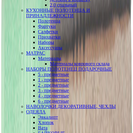
2,0 спальный
КУХОННЫЕ ПОЛОТЕНЦА И
ПРИНАДЛЕЖНОСТИ
Полотенца
Фартуки
Салфетки
Прихватки
Наборы
Аксессуары
МАТРАС
Материалы
Материалы коврового склада
НАБОРЫ ПОЛОТЕНЕЦ ПОДАРОЧНЫЕ
5 - предметные
1 - предметные
2 - предметные
3 - предметные
4 - предметные
6 - предметные
НАВОЛОЧКИ ДЕКОРАТИВНЫЕ, ЧЕХЛЫ
ОДЕЯЛА
Эвкалипт
Хлопок
Вата