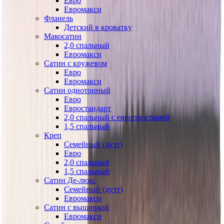
Евро
Евромакси
Фланель
Детский в кроватку
Макосатин
2,0 спальный
Евромакси
Сатин с кружевом
Евро
Евромакси
Сатин однотонный
Евро
Евростандарт
2,0 спальный с европростыней
1,5 спальный
Креп
Семейный (дуэт)
Евро
2,0 спальный
1,5 спальный
Сатин Де-люкс
Семейный (дуэт)
Евромакси
Сатин с вышивкой
Евромакси