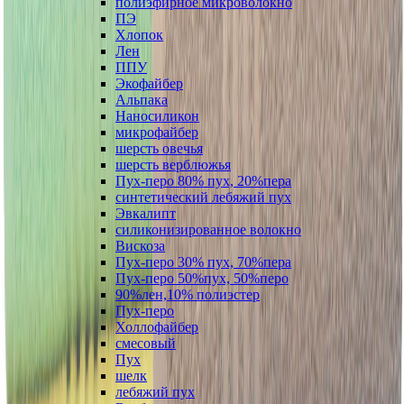
полиэфирное микроволокно
ПЭ
Хлопок
Лен
ППУ
Экофайбер
Альпака
Наносиликон
микрофайбер
шерсть овечья
шерсть верблюжья
Пух-перо 80% пух, 20%пера
синтетический лебяжий пух
Эвкалипт
силиконизированное волокно
Вискоза
Пух-перо 30% пух, 70%пера
Пух-перо 50%пух, 50%перо
90%лен,10% полиэстер
Пух-перо
Холлофайбер
смесовый
Пух
шелк
лебяжий пух