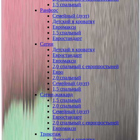
1,5 спальный
Ранфорс
Семейный (дуэт)
Детский в кроватку
Евромакси
1,5 спальный
Евростандарт
Сатин
Детский в кроватку
Евростандарт
Евромакси
2,0 спальный с европростыней
Евро
2,0 спальный
Семейный (дуэт)
1,5 спальный
Сатин-жаккард
1,5 спальный
2,0 спальный
Семейный (дуэт)
Евростандарт
2,0 спальный с европростыней
Евромакси
Трикотаж
Детский в кроватку