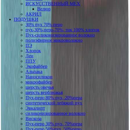
ИСКУССТВЕННЫЙ МЕХ
Велюр
АКРИЛ
ПОДУШКИ
30% пух 70% перо
пух-30%,перо-70%, тик 100% хлопок
Пух-силиконизированное волокно
полиэфирное микроволокно
ПЭ
Хлопок
Лен
ППУ
Экофайбер
Альпака
Наносиликон
микрофайбер
шерсть овечья
шерсть верблюжья
Пух-перо 80% пух, 20%пера
синтетический лебяжий пух
Эвкалипт
силиконизированное волокно
Вискоза
Пух-перо 30% пух, 70%пера
Пух-перо 50%пух, 50%перо