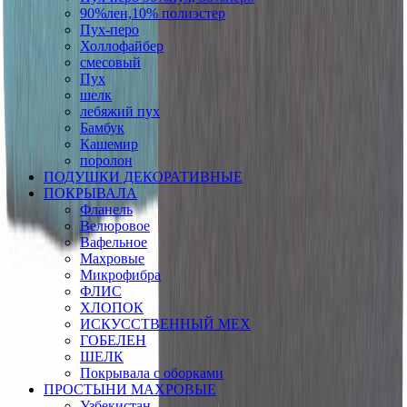
90%лен,10% полиэстер
Пух-перо
Холлофайбер
смесовый
Пух
шелк
лебяжий пух
Бамбук
Кашемир
поролон
ПОДУШКИ ДЕКОРАТИВНЫЕ
ПОКРЫВАЛА
Фланель
Велюровое
Вафельное
Махровые
Микрофибра
ФЛИС
ХЛОПОК
ИСКУССТВЕННЫЙ МЕХ
ГОБЕЛЕН
ШЕЛК
Покрывала с оборками
ПРОСТЫНИ МАХРОВЫЕ
Узбекистан