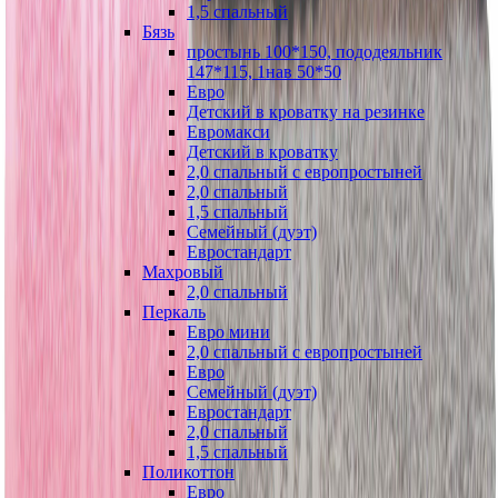
1,5 спальный
Бязь
простынь 100*150, пододеяльник
147*115, 1нав 50*50
Евро
Детский в кроватку на резинке
Евромакси
Детский в кроватку
2,0 спальный с европростыней
2,0 спальный
1,5 спальный
Семейный (дуэт)
Евростандарт
Махровый
2,0 спальный
Перкаль
Евро мини
2,0 спальный с европростыней
Евро
Семейный (дуэт)
Евростандарт
2,0 спальный
1,5 спальный
Поликоттон
Евро