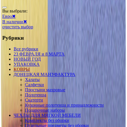
Вы выбрали:
Евро
✖
В наличии
✖
очистить выбор
Рубрики
Все рубрики
23 ФЕВРАЛЯ и 8 МАРТА
НОВЫЙ ГОД
УПАКОВКА
КОВРЫ
ДОНЕЦКАЯ МАНУФАКТУРА
Халаты
Салфетки
Простыни махровые
Полотенца
Скатерти
Кухонные полотенца и принадлежности
Подарочные наборы
ЧЕХЛЫ ДЛЯ МЯГКОЙ МЕБЕЛИ
Комплекты без оборки
Отдельные предметы без оборки