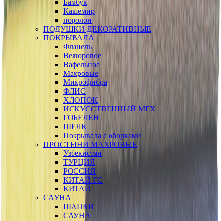
Бамбук
Кашемир
поролон
ПОДУШКИ ДЕКОРАТИВНЫЕ
ПОКРЫВАЛА
Фланель
Велюровое
Вафельное
Махровые
Микрофибра
ФЛИС
ХЛОПОК
ИСКУССТВЕННЫЙ МЕХ
ГОБЕЛЕН
ШЕЛК
Покрывала с оборками
ПРОСТЫНИ МАХРОВЫЕ
Узбекистан
ТУРЦИЯ
РОССИЯ
КИТАЙ ГС
КИТАЙ
САУНА
ШАПКИ
САУНА