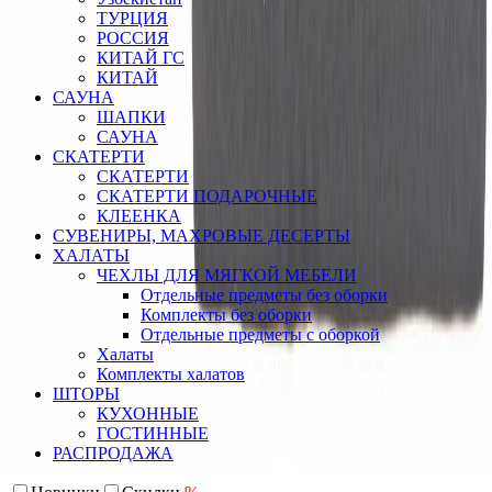
ТУРЦИЯ
РОССИЯ
КИТАЙ ГС
КИТАЙ
САУНА
ШАПКИ
САУНА
СКАТЕРТИ
СКАТЕРТИ
СКАТЕРТИ ПОДАРОЧНЫЕ
КЛЕЕНКА
СУВЕНИРЫ, МАХРОВЫЕ ДЕСЕРТЫ
ХАЛАТЫ
ЧЕХЛЫ ДЛЯ МЯГКОЙ МЕБЕЛИ
Отдельные предметы без оборки
Комплекты без оборки
Отдельные предметы с оборкой
Халаты
Комплекты халатов
ШТОРЫ
КУХОННЫЕ
ГОСТИННЫЕ
РАСПРОДАЖА