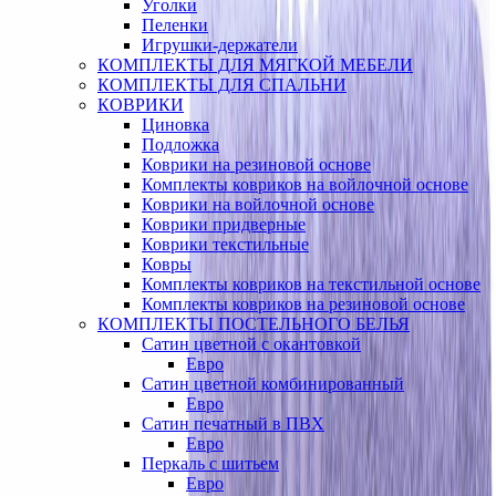
Уголки
Пеленки
Игрушки-держатели
КОМПЛЕКТЫ ДЛЯ МЯГКОЙ МЕБЕЛИ
КОМПЛЕКТЫ ДЛЯ СПАЛЬНИ
КОВРИКИ
Циновка
Подложка
Коврики на резиновой основе
Комплекты ковриков на войлочной основе
Коврики на войлочной основе
Коврики придверные
Коврики текстильные
Ковры
Комплекты ковриков на текстильной основе
Комплекты ковриков на резиновой основе
КОМПЛЕКТЫ ПОСТЕЛЬНОГО БЕЛЬЯ
Сатин цветной с окантовкой
Евро
Сатин цветной комбинированный
Евро
Сатин печатный в ПВХ
Евро
Перкаль с шитьем
Евро