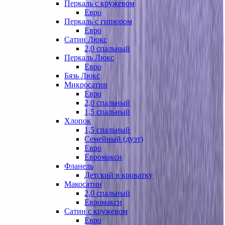
Перкаль с кружевом
Евро
Перкаль с гипюром
Евро
Сатин Люкс
2,0 спальный
Перкаль Люкс
Евро
Бязь Люкс
Микросатин
Евро
2,0 спальный
1,5 спальный
Хлопок
1,5 спальный
Семейный (дуэт)
Евро
Евромакси
Фланель
Детский в кроватку
Макосатин
2,0 спальный
Евромакси
Сатин с кружевом
Евро