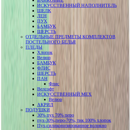
БАЙКОВЫЕ
ИСКУССТВЕННЫЙ НАПОЛНИТЕЛЬ
ШЕЛК
ЛЕН
ПУХ
БАМБУК
ШЕРСТЬ
ОТДЕЛЬНЫЕ ПРЕДМЕТЫ КОМПЛЕКТОВ
ПОСТЕЛЬНОГО БЕЛЬЯ
ПЛЕДЫ
Хлопок
Велюр
БАМБУК
ФЛИС
ШЕРСТЬ
ПАН
Флис
Велсофт
ИСКУССТВЕННЫЙ МЕХ
Велюр
АКРИЛ
ПОДУШКИ
30% пух 70% перо
пух-30%,перо-70%, тик 100% хлопок
Пух-силиконизированное волокно