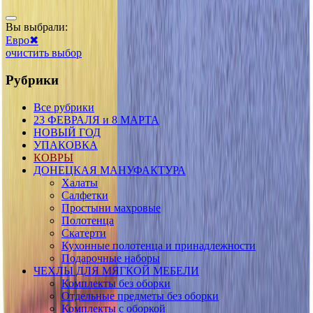
Вы выбрали:
Евро
✖
очистить выбор
Рубрики
Все рубрики
23 ФЕВРАЛЯ и 8 МАРТА
НОВЫЙ ГОД
УПАКОВКА
КОВРЫ
ДОНЕЦКАЯ МАНУФАКТУРА
Халаты
Салфетки
Простыни махровые
Полотенца
Скатерти
Кухонные полотенца и принадлежности
Подарочные наборы
ЧЕХЛЫ ДЛЯ МЯГКОЙ МЕБЕЛИ
Комплекты без оборки
Отдельные предметы без оборки
Комплекты с оборкой