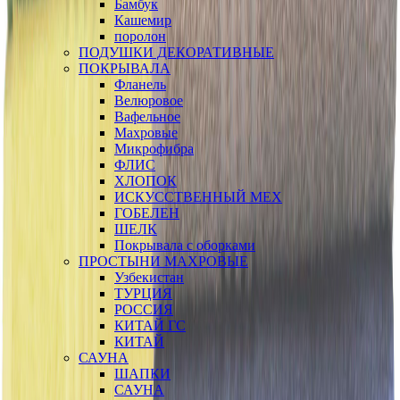
Бамбук
Кашемир
поролон
ПОДУШКИ ДЕКОРАТИВНЫЕ
ПОКРЫВАЛА
Фланель
Велюровое
Вафельное
Махровые
Микрофибра
ФЛИС
ХЛОПОК
ИСКУССТВЕННЫЙ МЕХ
ГОБЕЛЕН
ШЕЛК
Покрывала с оборками
ПРОСТЫНИ МАХРОВЫЕ
Узбекистан
ТУРЦИЯ
РОССИЯ
КИТАЙ ГС
КИТАЙ
САУНА
ШАПКИ
САУНА