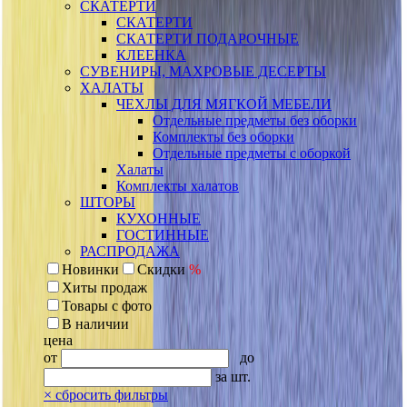
СКАТЕРТИ
СКАТЕРТИ
СКАТЕРТИ ПОДАРОЧНЫЕ
КЛЕЕНКА
СУВЕНИРЫ, МАХРОВЫЕ ДЕСЕРТЫ
ХАЛАТЫ
ЧЕХЛЫ ДЛЯ МЯГКОЙ МЕБЕЛИ
Отдельные предметы без оборки
Комплекты без оборки
Отдельные предметы с оборкой
Халаты
Комплекты халатов
ШТОРЫ
КУХОННЫЕ
ГОСТИННЫЕ
РАСПРОДАЖА
Новинки
Скидки
%
Хиты продаж
Товары с фото
В наличии
цена
от
до
за шт.
×
сбросить фильтры