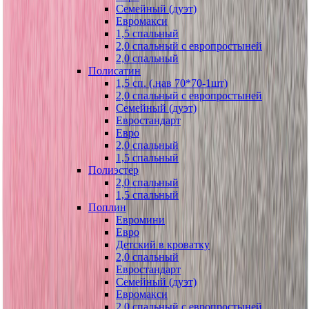
Семейный (дуэт)
Евромакси
1,5 спальный
2,0 спальный с европростыней
2,0 спальный
Полисатин
1,5 сп. (.нав 70*70-1шт)
2,0 спальный с европростыней
Семейный (дуэт)
Евростандарт
Евро
2,0 спальный
1,5 спальный
Полиэстер
2,0 спальный
1,5 спальный
Поплин
Евромини
Евро
Детский в кроватку
2,0 спальный
Евростандарт
Семейный (дуэт)
Евромакси
2,0 спальный с европростыней