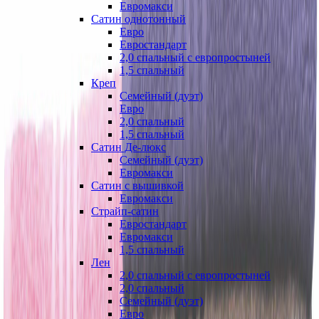
Евромакси
Сатин однотонный
Евро
Евростандарт
2,0 спальный с европростыней
1,5 спальный
Креп
Семейный (дуэт)
Евро
2,0 спальный
1,5 спальный
Сатин Де-люкс
Семейный (дуэт)
Евромакси
Сатин с вышивкой
Евромакси
Страйп-сатин
Евростандарт
Евромакси
1,5 спальный
Лен
2,0 спальный с европростыней
2,0 спальный
Семейный (дуэт)
Евро