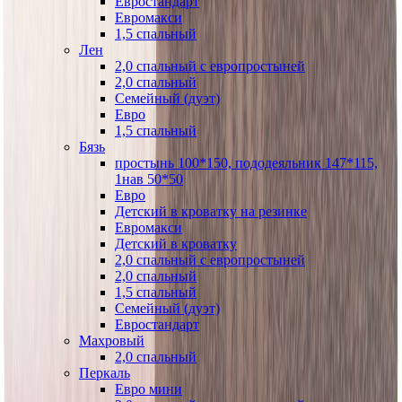
Евростандарт
Евромакси
1,5 спальный
Лен
2,0 спальный с европростыней
2,0 спальный
Семейный (дуэт)
Евро
1,5 спальный
Бязь
простынь 100*150, пододеяльник 147*115,
1нав 50*50
Евро
Детский в кроватку на резинке
Евромакси
Детский в кроватку
2,0 спальный с европростыней
2,0 спальный
1,5 спальный
Семейный (дуэт)
Евростандарт
Махровый
2,0 спальный
Перкаль
Евро мини