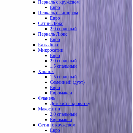
Перкаль с кружевом
Евро
Перкаль с гипюром
Евро
Сатин Люкс
2,0 спальный
Перкаль Люкс
Евро
Бязь Люкс
Микросатин
Евро
2,0 спальный
1,5 спальный
Хлопок
1,5 спальный
Семейный (дуэт)
Евро
Евромакси
Фланель
Детский в кроватку
Макосатин
2,0 спальный
Евромакси
Сатин с кружевом
Евро