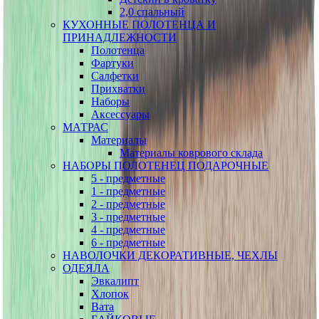
2,0 спальный
КУХОННЫЕ ПОЛОТЕНЦА И
ПРИНАДЛЕЖНОСТИ
Полотенца
Фартуки
Салфетки
Прихватки
Наборы
Аксессуары
МАТРАС
Материалы
Материалы коврового склада
НАБОРЫ ПОЛОТЕНЕЦ ПОДАРОЧНЫЕ
5 - предметные
1 - предметные
2 - предметные
3 - предметные
4 - предметные
6 - предметные
НАВОЛОЧКИ ДЕКОРАТИВНЫЕ, ЧЕХЛЫ
ОДЕЯЛА
Эвкалипт
Хлопок
Вата