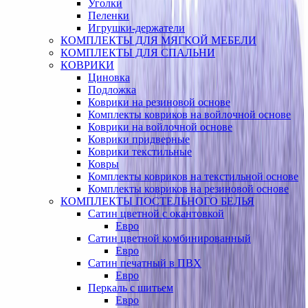
Уголки
Пеленки
Игрушки-держатели
КОМПЛЕКТЫ ДЛЯ МЯГКОЙ МЕБЕЛИ
КОМПЛЕКТЫ ДЛЯ СПАЛЬНИ
КОВРИКИ
Циновка
Подложка
Коврики на резиновой основе
Комплекты ковриков на войлочной основе
Коврики на войлочной основе
Коврики придверные
Коврики текстильные
Ковры
Комплекты ковриков на текстильной основе
Комплекты ковриков на резиновой основе
КОМПЛЕКТЫ ПОСТЕЛЬНОГО БЕЛЬЯ
Сатин цветной с окантовкой
Евро
Сатин цветной комбинированный
Евро
Сатин печатный в ПВХ
Евро
Перкаль с шитьем
Евро