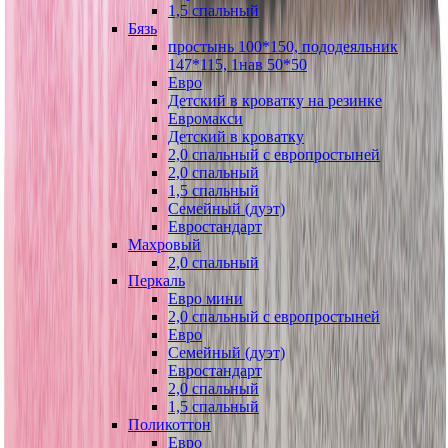
1,5 спальный
Бязь
простынь 100*150, пододеяльник
147*115, 1нав 50*50
Евро
Детский в кроватку на резинке
Евромакси
Детский в кроватку
2,0 спальный с европростыней
2,0 спальный
1,5 спальный
Семейный (дуэт)
Евростандарт
Махровый
2,0 спальный
Перкаль
Евро мини
2,0 спальный с европростыней
Евро
Семейный (дуэт)
Евростандарт
2,0 спальный
1,5 спальный
Поликоттон
Евро