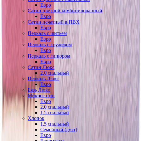
Евро
Сатин цветной комбинированный
Евро
Сатин печатный в ПВХ
Евро
Перкаль с шитьем
Евро
Перкаль с кружевом
Евро
Перкаль с гипюром
Евро
Сатин Люкс
2,0 спальный
Перкаль Люкс
Евро
Бязь Люкс
Микросатин
Евро
2,0 спальный
1,5 спальный
Хлопок
1,5 спальный
Семейный (дуэт)
Евро
Евромакси