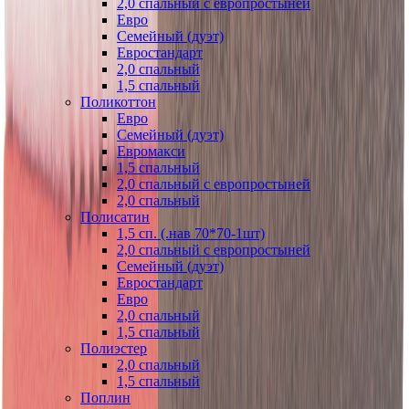
2,0 спальный с европростыней
Евро
Семейный (дуэт)
Евростандарт
2,0 спальный
1,5 спальный
Поликоттон
Евро
Семейный (дуэт)
Евромакси
1,5 спальный
2,0 спальный с европростыней
2,0 спальный
Полисатин
1,5 сп. (.нав 70*70-1шт)
2,0 спальный с европростыней
Семейный (дуэт)
Евростандарт
Евро
2,0 спальный
1,5 спальный
Полиэстер
2,0 спальный
1,5 спальный
Поплин