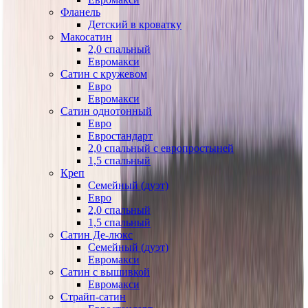
Фланель
Детский в кроватку
Макосатин
2,0 спальный
Евромакси
Сатин с кружевом
Евро
Евромакси
Сатин однотонный
Евро
Евростандарт
2,0 спальный с европростыней
1,5 спальный
Креп
Семейный (дуэт)
Евро
2,0 спальный
1,5 спальный
Сатин Де-люкс
Семейный (дуэт)
Евромакси
Сатин с вышивкой
Евромакси
Страйп-сатин