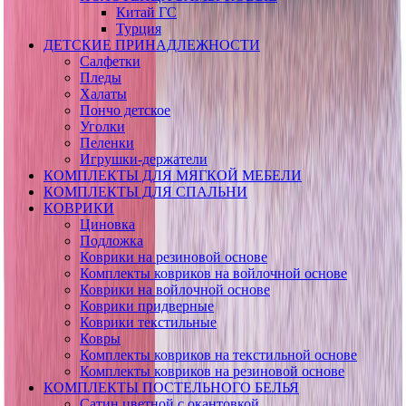
Китай ГС
Турция
ДЕТСКИЕ ПРИНАДЛЕЖНОСТИ
Салфетки
Пледы
Халаты
Пончо детское
Уголки
Пеленки
Игрушки-держатели
КОМПЛЕКТЫ ДЛЯ МЯГКОЙ МЕБЕЛИ
КОМПЛЕКТЫ ДЛЯ СПАЛЬНИ
КОВРИКИ
Циновка
Подложка
Коврики на резиновой основе
Комплекты ковриков на войлочной основе
Коврики на войлочной основе
Коврики придверные
Коврики текстильные
Ковры
Комплекты ковриков на текстильной основе
Комплекты ковриков на резиновой основе
КОМПЛЕКТЫ ПОСТЕЛЬНОГО БЕЛЬЯ
Сатин цветной с окантовкой