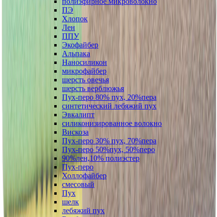
полиэфирное микроволокно
ПЭ
Хлопок
Лен
ППУ
Экофайбер
Альпака
Наносиликон
микрофайбер
шерсть овечья
шерсть верблюжья
Пух-перо 80% пух, 20%пера
синтетический лебяжий пух
Эвкалипт
силиконизированное волокно
Вискоза
Пух-перо 30% пух, 70%пера
Пух-перо 50%пух, 50%перо
90%лен,10% полиэстер
Пух-перо
Холлофайбер
смесовый
Пух
шелк
лебяжий пух