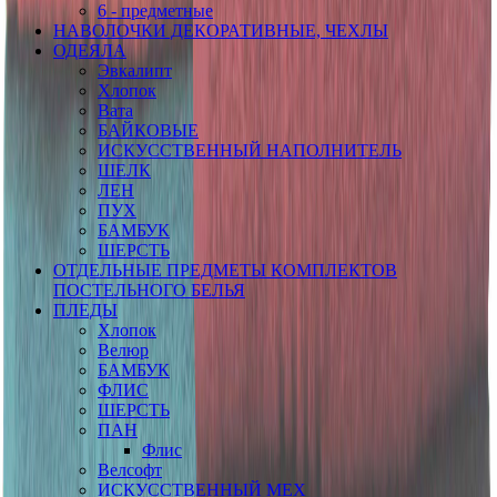
6 - предметные
НАВОЛОЧКИ ДЕКОРАТИВНЫЕ, ЧЕХЛЫ
ОДЕЯЛА
Эвкалипт
Хлопок
Вата
БАЙКОВЫЕ
ИСКУССТВЕННЫЙ НАПОЛНИТЕЛЬ
ШЕЛК
ЛЕН
ПУХ
БАМБУК
ШЕРСТЬ
ОТДЕЛЬНЫЕ ПРЕДМЕТЫ КОМПЛЕКТОВ
ПОСТЕЛЬНОГО БЕЛЬЯ
ПЛЕДЫ
Хлопок
Велюр
БАМБУК
ФЛИС
ШЕРСТЬ
ПАН
Флис
Велсофт
ИСКУССТВЕННЫЙ МЕХ