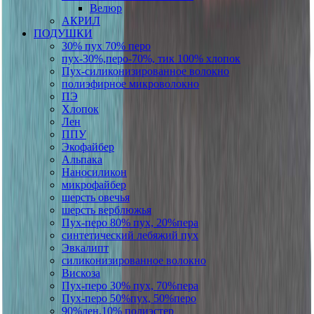
Велюр
АКРИЛ
ПОДУШКИ
30% пух 70% перо
пух-30%,перо-70%, тик 100% хлопок
Пух-силиконизированное волокно
полиэфирное микроволокно
ПЭ
Хлопок
Лен
ППУ
Экофайбер
Альпака
Наносиликон
микрофайбер
шерсть овечья
шерсть верблюжья
Пух-перо 80% пух, 20%пера
синтетический лебяжий пух
Эвкалипт
силиконизированное волокно
Вискоза
Пух-перо 30% пух, 70%пера
Пух-перо 50%пух, 50%перо
90%лен,10% полиэстер