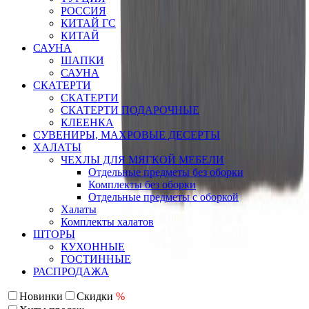
РОССИЯ
КИТАЙ ГС
КИТАЙ
САУНА
ШАПКИ
САУНА
СКАТЕРТИ
СКАТЕРТИ
СКАТЕРТИ ПОДАРОЧНЫЕ
КЛЕЕНКА
СУВЕНИРЫ, МАХРОВЫЕ ДЕСЕРТЫ
ХАЛАТЫ
ЧЕХЛЫ ДЛЯ МЯГКОЙ МЕБЕЛИ
Отдельные предметы без оборки
Комплекты без оборки
Отдельные предметы с оборкой
Халаты
Комплекты халатов
ШТОРЫ
КУХОННЫЕ
ГОСТИННЫЕ
РАСПРОДАЖА
Новинки
Скидки
%