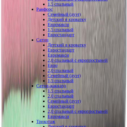
1,5 спальный
Ранфорс
Семейный (дуэт)
Детский в кроватку
Евромакси
1,5 спальный
Евростандарт
Сатин
Детский в кроватку
Евростандарт
Евромакси
2,0 спальный с европростыней
Евро
2,0 спальный
Семейный (дуэт)
1,5 спальный
Сатин-жаккард
1,5 спальный
2,0 спальный
Семейный (дуэт)
Евростандарт
2,0 спальный с европростыней
Евромакси
Трикотаж
Детский в кроватку