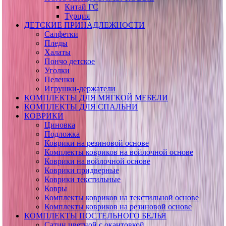
Китай ГС
Турция
ДЕТСКИЕ ПРИНАДЛЕЖНОСТИ
Салфетки
Пледы
Халаты
Пончо детское
Уголки
Пеленки
Игрушки-держатели
КОМПЛЕКТЫ ДЛЯ МЯГКОЙ МЕБЕЛИ
КОМПЛЕКТЫ ДЛЯ СПАЛЬНИ
КОВРИКИ
Циновка
Подложка
Коврики на резиновой основе
Комплекты ковриков на войлочной основе
Коврики на войлочной основе
Коврики придверные
Коврики текстильные
Ковры
Комплекты ковриков на текстильной основе
Комплекты ковриков на резиновой основе
КОМПЛЕКТЫ ПОСТЕЛЬНОГО БЕЛЬЯ
Сатин цветной с окантовкой