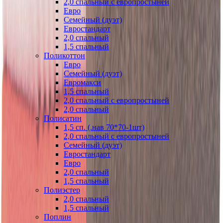
2,0 спальный с европростыней
Евро
Семейный (дуэт)
Евростандарт
2,0 спальный
1,5 спальный
Поликоттон
Евро
Семейный (дуэт)
Евромакси
1,5 спальный
2,0 спальный с европростыней
2,0 спальный
Полисатин
1,5 сп. (.нав 70*70-1шт)
2,0 спальный с европростыней
Семейный (дуэт)
Евростандарт
Евро
2,0 спальный
1,5 спальный
Полиэстер
2,0 спальный
1,5 спальный
Поплин