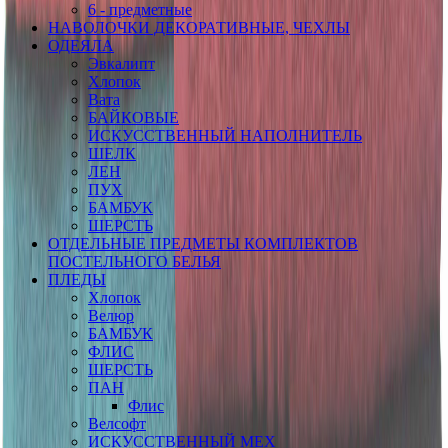
6 - предметные
НАВОЛОЧКИ ДЕКОРАТИВНЫЕ, ЧЕХЛЫ
ОДЕЯЛА
Эвкалипт
Хлопок
Вата
БАЙКОВЫЕ
ИСКУССТВЕННЫЙ НАПОЛНИТЕЛЬ
ШЕЛК
ЛЕН
ПУХ
БАМБУК
ШЕРСТЬ
ОТДЕЛЬНЫЕ ПРЕДМЕТЫ КОМПЛЕКТОВ
ПОСТЕЛЬНОГО БЕЛЬЯ
ПЛЕДЫ
Хлопок
Велюр
БАМБУК
ФЛИС
ШЕРСТЬ
ПАН
Флис
Велсофт
ИСКУССТВЕННЫЙ МЕХ