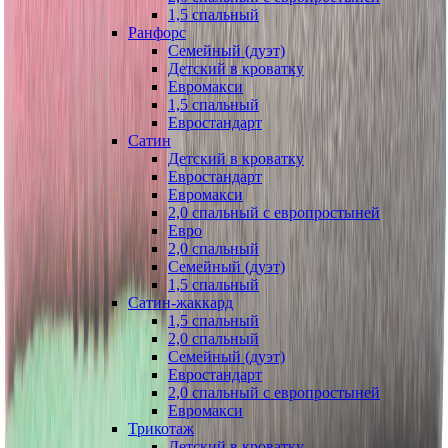
1,5 спальный
Ранфорс
Семейный (дуэт)
Детский в кроватку
Евромакси
1,5 спальный
Евростандарт
Сатин
Детский в кроватку
Евростандарт
Евромакси
2,0 спальный с европростыней
Евро
2,0 спальный
Семейный (дуэт)
1,5 спальный
Сатин-жаккард
1,5 спальный
2,0 спальный
Семейный (дуэт)
Евростандарт
2,0 спальный с европростыней
Евромакси
Трикотаж
Детский в кроватку