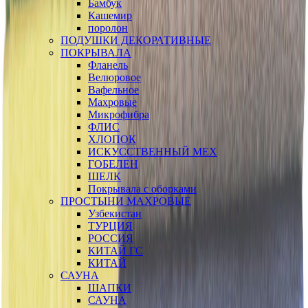
Бамбук
Кашемир
поролон
ПОДУШКИ ДЕКОРАТИВНЫЕ
ПОКРЫВАЛА
Фланель
Велюровое
Вафельное
Махровые
Микрофибра
ФЛИС
ХЛОПОК
ИСКУССТВЕННЫЙ МЕХ
ГОБЕЛЕН
ШЕЛК
Покрывала с оборками
ПРОСТЫНИ МАХРОВЫЕ
Узбекистан
ТУРЦИЯ
РОССИЯ
КИТАЙ ГС
КИТАЙ
САУНА
ШАПКИ
САУНА