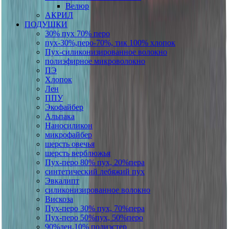
Велюр
АКРИЛ
ПОДУШКИ
30% пух 70% перо
пух-30%,перо-70%, тик 100% хлопок
Пух-силиконизированное волокно
полиэфирное микроволокно
ПЭ
Хлопок
Лен
ППУ
Экофайбер
Альпака
Наносиликон
микрофайбер
шерсть овечья
шерсть верблюжья
Пух-перо 80% пух, 20%пера
синтетический лебяжий пух
Эвкалипт
силиконизированное волокно
Вискоза
Пух-перо 30% пух, 70%пера
Пух-перо 50%пух, 50%перо
90%лен,10% полиэстер