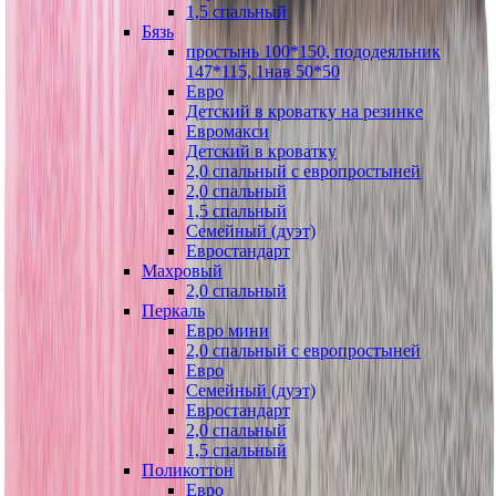
1,5 спальный
Бязь
простынь 100*150, пододеяльник
147*115, 1нав 50*50
Евро
Детский в кроватку на резинке
Евромакси
Детский в кроватку
2,0 спальный с европростыней
2,0 спальный
1,5 спальный
Семейный (дуэт)
Евростандарт
Махровый
2,0 спальный
Перкаль
Евро мини
2,0 спальный с европростыней
Евро
Семейный (дуэт)
Евростандарт
2,0 спальный
1,5 спальный
Поликоттон
Евро