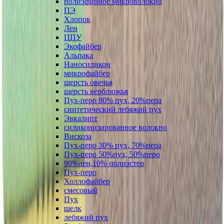
полиэфирное микроволокно
ПЭ
Хлопок
Лен
ППУ
Экофайбер
Альпака
Наносиликон
микрофайбер
шерсть овечья
шерсть верблюжья
Пух-перо 80% пух, 20%пера
синтетический лебяжий пух
Эвкалипт
силиконизированное волокно
Вискоза
Пух-перо 30% пух, 70%пера
Пух-перо 50%пух, 50%перо
90%лен,10% полиэстер
Пух-перо
Холлофайбер
смесовый
Пух
шелк
лебяжий пух