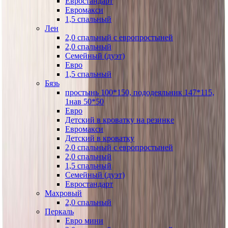
Евростандарт
Евромакси
1,5 спальный
Лен
2,0 спальный с европростыней
2,0 спальный
Семейный (дуэт)
Евро
1,5 спальный
Бязь
простынь 100*150, пододеяльник 147*115,
1нав 50*50
Евро
Детский в кроватку на резинке
Евромакси
Детский в кроватку
2,0 спальный с европростыней
2,0 спальный
1,5 спальный
Семейный (дуэт)
Евростандарт
Махровый
2,0 спальный
Перкаль
Евро мини