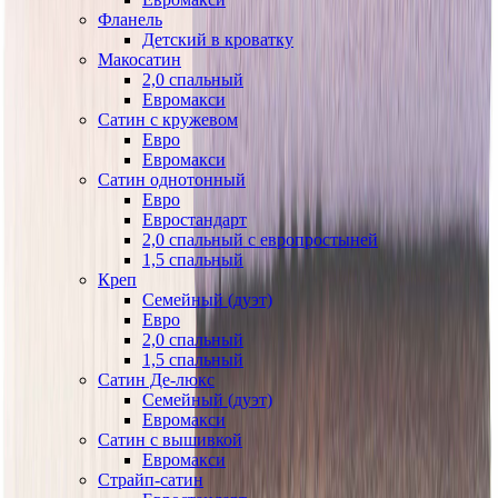
Фланель
Детский в кроватку
Макосатин
2,0 спальный
Евромакси
Сатин с кружевом
Евро
Евромакси
Сатин однотонный
Евро
Евростандарт
2,0 спальный с европростыней
1,5 спальный
Креп
Семейный (дуэт)
Евро
2,0 спальный
1,5 спальный
Сатин Де-люкс
Семейный (дуэт)
Евромакси
Сатин с вышивкой
Евромакси
Страйп-сатин