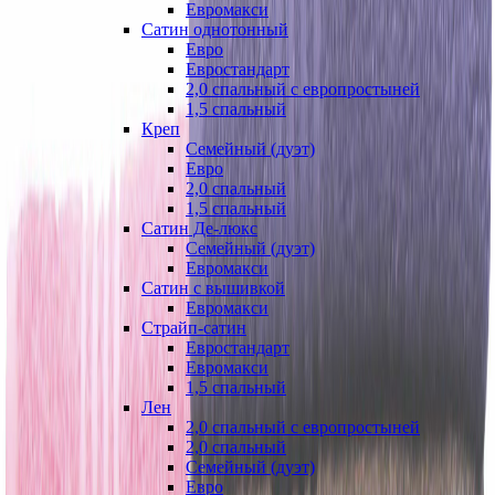
Евромакси
Сатин однотонный
Евро
Евростандарт
2,0 спальный с европростыней
1,5 спальный
Креп
Семейный (дуэт)
Евро
2,0 спальный
1,5 спальный
Сатин Де-люкс
Семейный (дуэт)
Евромакси
Сатин с вышивкой
Евромакси
Страйп-сатин
Евростандарт
Евромакси
1,5 спальный
Лен
2,0 спальный с европростыней
2,0 спальный
Семейный (дуэт)
Евро