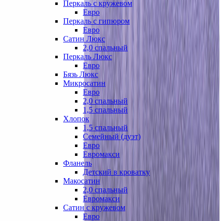
Перкаль с кружевом
Евро
Перкаль с гипюром
Евро
Сатин Люкс
2,0 спальный
Перкаль Люкс
Евро
Бязь Люкс
Микросатин
Евро
2,0 спальный
1,5 спальный
Хлопок
1,5 спальный
Семейный (дуэт)
Евро
Евромакси
Фланель
Детский в кроватку
Макосатин
2,0 спальный
Евромакси
Сатин с кружевом
Евро