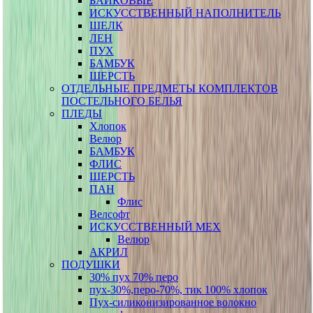
БАЙКОВЫЕ
ИСКУССТВЕННЫЙ НАПОЛНИТЕЛЬ
ШЕЛК
ЛЕН
ПУХ
БАМБУК
ШЕРСТЬ
ОТДЕЛЬНЫЕ ПРЕДМЕТЫ КОМПЛЕКТОВ
ПОСТЕЛЬНОГО БЕЛЬЯ
ПЛЕДЫ
Хлопок
Велюр
БАМБУК
ФЛИС
ШЕРСТЬ
ПАН
Флис
Велсофт
ИСКУССТВЕННЫЙ МЕХ
Велюр
АКРИЛ
ПОДУШКИ
30% пух 70% перо
пух-30%,перо-70%, тик 100% хлопок
Пух-силиконизированное волокно