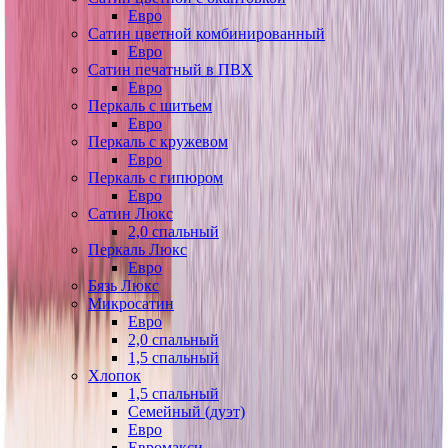
Евро
Сатин цветной комбинированный
Евро
Сатин печатный в ПВХ
Евро
Перкаль с шитьем
Евро
Перкаль с кружевом
Евро
Перкаль с гипюром
Евро
Сатин Люкс
2,0 спальный
Перкаль Люкс
Евро
Бязь Люкс
Микросатин
Евро
2,0 спальный
1,5 спальный
Хлопок
1,5 спальный
Семейный (дуэт)
Евро
Евромакси