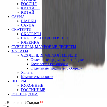
РОССИЯ
КИТАЙ ГС
КИТАЙ
САУНА
ШАПКИ
САУНА
СКАТЕРТИ
СКАТЕРТИ
СКАТЕРТИ ПОДАРОЧНЫЕ
КЛЕЕНКА
СУВЕНИРЫ, МАХРОВЫЕ ДЕСЕРТЫ
ХАЛАТЫ
ЧЕХЛЫ ДЛЯ МЯГКОЙ МЕБЕЛИ
Отдельные предметы без оборки
Комплекты без оборки
Отдельные предметы с оборкой
Халаты
Комплекты халатов
ШТОРЫ
КУХОННЫЕ
ГОСТИННЫЕ
РАСПРОДАЖА
Новинки
Скидки
%