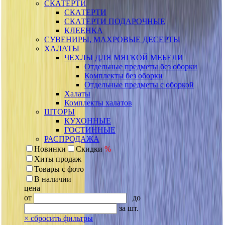
СКАТЕРТИ
СКАТЕРТИ
СКАТЕРТИ ПОДАРОЧНЫЕ
КЛЕЕНКА
СУВЕНИРЫ, МАХРОВЫЕ ДЕСЕРТЫ
ХАЛАТЫ
ЧЕХЛЫ ДЛЯ МЯГКОЙ МЕБЕЛИ
Отдельные предметы без оборки
Комплекты без оборки
Отдельные предметы с оборкой
Халаты
Комплекты халатов
ШТОРЫ
КУХОННЫЕ
ГОСТИННЫЕ
РАСПРОДАЖА
Новинки
Скидки
%
Хиты продаж
Товары с фото
В наличии
цена
от
до
за шт.
×
сбросить фильтры