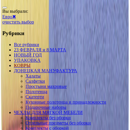
Вы выбрали:
Евро
✖
очистить выбор
Рубрики
Все рубрики
23 ФЕВРАЛЯ и 8 МАРТА
НОВЫЙ ГОД
УПАКОВКА
КОВРЫ
ДОНЕЦКАЯ МАНУФАКТУРА
Халаты
Салфетки
Простыни махровые
Полотенца
Скатерти
Кухонные полотенца и принадлежности
Подарочные наборы
ЧЕХЛЫ ДЛЯ МЯГКОЙ МЕБЕЛИ
Комплекты без оборки
Отдельные предметы без оборки
Комплекты с оборкой