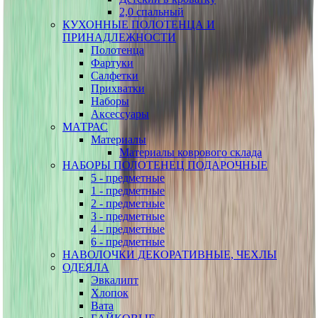
2,0 спальный
КУХОННЫЕ ПОЛОТЕНЦА И
ПРИНАДЛЕЖНОСТИ
Полотенца
Фартуки
Салфетки
Прихватки
Наборы
Аксессуары
МАТРАС
Материалы
Материалы коврового склада
НАБОРЫ ПОЛОТЕНЕЦ ПОДАРОЧНЫЕ
5 - предметные
1 - предметные
2 - предметные
3 - предметные
4 - предметные
6 - предметные
НАВОЛОЧКИ ДЕКОРАТИВНЫЕ, ЧЕХЛЫ
ОДЕЯЛА
Эвкалипт
Хлопок
Вата