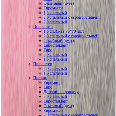
Семейный (дуэт)
Евромакси
1,5 спальный
2,0 спальный с европростыней
2,0 спальный
Полисатин
1,5 сп. (.нав 70*70-1шт)
2,0 спальный с европростыней
Семейный (дуэт)
Евростандарт
Евро
2,0 спальный
1,5 спальный
Полиэстер
2,0 спальный
1,5 спальный
Поплин
Евромини
Евро
Детский в кроватку
2,0 спальный
Евростандарт
Семейный (дуэт)
Евромакси
2,0 спальный с европростыней