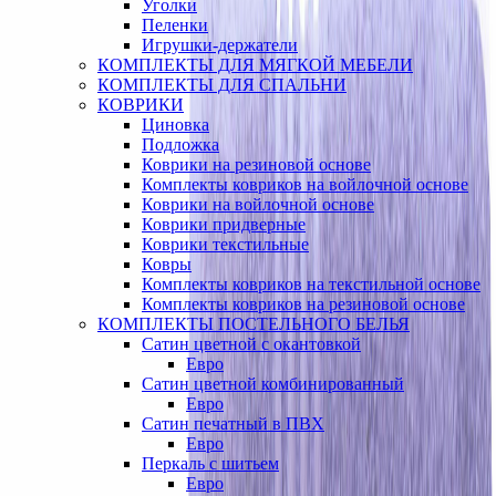
Уголки
Пеленки
Игрушки-держатели
КОМПЛЕКТЫ ДЛЯ МЯГКОЙ МЕБЕЛИ
КОМПЛЕКТЫ ДЛЯ СПАЛЬНИ
КОВРИКИ
Циновка
Подложка
Коврики на резиновой основе
Комплекты ковриков на войлочной основе
Коврики на войлочной основе
Коврики придверные
Коврики текстильные
Ковры
Комплекты ковриков на текстильной основе
Комплекты ковриков на резиновой основе
КОМПЛЕКТЫ ПОСТЕЛЬНОГО БЕЛЬЯ
Сатин цветной с окантовкой
Евро
Сатин цветной комбинированный
Евро
Сатин печатный в ПВХ
Евро
Перкаль с шитьем
Евро