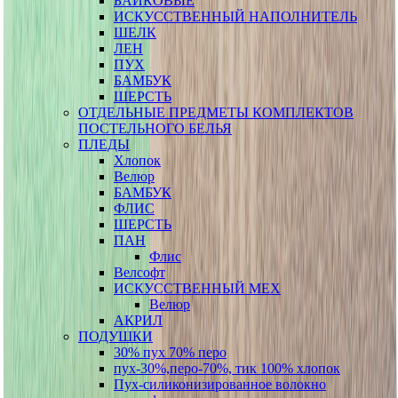
БАЙКОВЫЕ
ИСКУССТВЕННЫЙ НАПОЛНИТЕЛЬ
ШЕЛК
ЛЕН
ПУХ
БАМБУК
ШЕРСТЬ
ОТДЕЛЬНЫЕ ПРЕДМЕТЫ КОМПЛЕКТОВ
ПОСТЕЛЬНОГО БЕЛЬЯ
ПЛЕДЫ
Хлопок
Велюр
БАМБУК
ФЛИС
ШЕРСТЬ
ПАН
Флис
Велсофт
ИСКУССТВЕННЫЙ МЕХ
Велюр
АКРИЛ
ПОДУШКИ
30% пух 70% перо
пух-30%,перо-70%, тик 100% хлопок
Пух-силиконизированное волокно