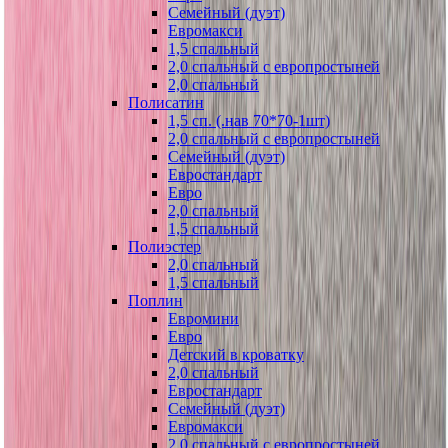
Семейный (дуэт)
Евромакси
1,5 спальный
2,0 спальный с европростыней
2,0 спальный
Полисатин
1,5 сп. (.нав 70*70-1шт)
2,0 спальный с европростыней
Семейный (дуэт)
Евростандарт
Евро
2,0 спальный
1,5 спальный
Полиэстер
2,0 спальный
1,5 спальный
Поплин
Евромини
Евро
Детский в кроватку
2,0 спальный
Евростандарт
Семейный (дуэт)
Евромакси
2,0 спальный с европростыней