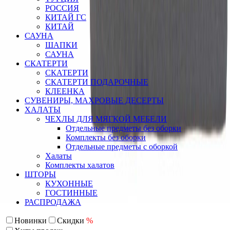
РОССИЯ
КИТАЙ ГС
КИТАЙ
САУНА
ШАПКИ
САУНА
СКАТЕРТИ
СКАТЕРТИ
СКАТЕРТИ ПОДАРОЧНЫЕ
КЛЕЕНКА
СУВЕНИРЫ, МАХРОВЫЕ ДЕСЕРТЫ
ХАЛАТЫ
ЧЕХЛЫ ДЛЯ МЯГКОЙ МЕБЕЛИ
Отдельные предметы без оборки
Комплекты без оборки
Отдельные предметы с оборкой
Халаты
Комплекты халатов
ШТОРЫ
КУХОННЫЕ
ГОСТИННЫЕ
РАСПРОДАЖА
Новинки
Скидки
%