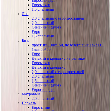
Евростандарт
Евромакси
1,5 спальный
Лен
2,0 спальный с европростыней
2,0 спальный
Семейный (дуэт)
Евро
1,5 спальный
Бязь
простынь 100*150, пододеяльник 147*115,
1нав 50*50
Евро
Детский в кроватку на резинке
Евромакси
Детский в кроватку
2,0 спальный с европростыней
2,0 спальный
1,5 спальный
Семейный (дуэт)
Евростандарт
Махровый
2,0 спальный
Перкаль
Евро мини