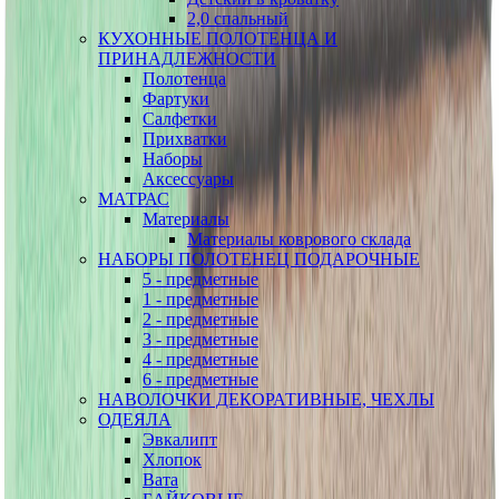
2,0 спальный
КУХОННЫЕ ПОЛОТЕНЦА И
ПРИНАДЛЕЖНОСТИ
Полотенца
Фартуки
Салфетки
Прихватки
Наборы
Аксессуары
МАТРАС
Материалы
Материалы коврового склада
НАБОРЫ ПОЛОТЕНЕЦ ПОДАРОЧНЫЕ
5 - предметные
1 - предметные
2 - предметные
3 - предметные
4 - предметные
6 - предметные
НАВОЛОЧКИ ДЕКОРАТИВНЫЕ, ЧЕХЛЫ
ОДЕЯЛА
Эвкалипт
Хлопок
Вата