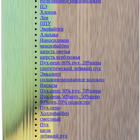
полиэфирное микроволокно
ПЭ
Хлопок
Лен
ППУ
Экофайбер
Альпака
Наносиликон
микрофайбер
шерсть овечья
шерсть верблюжья
Пух-перо 80% пух, 20%пера
синтетический лебяжий пух
Эвкалипт
силиконизированное волокно
Вискоза
Пух-перо 30% пух, 70%пера
Пух-перо 50%пух, 50%перо
90%лен,10% полиэстер
Пух-перо
Холлофайбер
смесовый
Пух
шелк
лебяжий пух