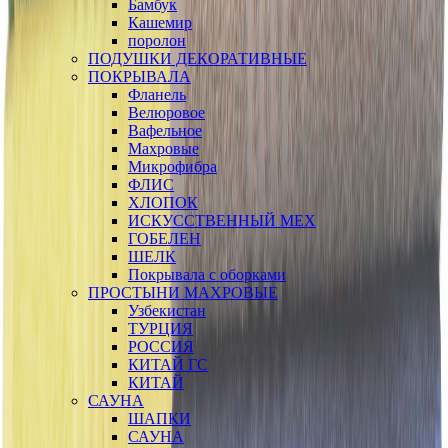
Бамбук
Кашемир
поролон
ПОДУШКИ ДЕКОРАТИВНЫЕ
ПОКРЫВАЛА
Фланель
Велюровое
Вафельное
Махровые
Микрофибра
ФЛИС
ХЛОПОК
ИСКУССТВЕННЫЙ МЕХ
ГОБЕЛЕН
ШЕЛК
Покрывала с оборками
ПРОСТЫНИ МАХРОВЫЕ
Узбекистан
ТУРЦИЯ
РОССИЯ
КИТАЙ ГС
КИТАЙ
САУНА
ШАПКИ
САУНА