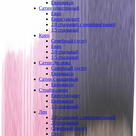
Евромакси
Сатин однотонный
Евро
Евростандарт
2,0 спальный с европростыней
1,5 спальный
Креп
Семейный (дуэт)
Евро
2,0 спальный
1,5 спальный
Сатин Де-люкс
Семейный (дуэт)
Евромакси
Сатин с вышивкой
Евромакси
Страйп-сатин
Евростандарт
Евромакси
1,5 спальный
Лен
2,0 спальный с европростыней
2,0 спальный
Семейный (дуэт)
Евро