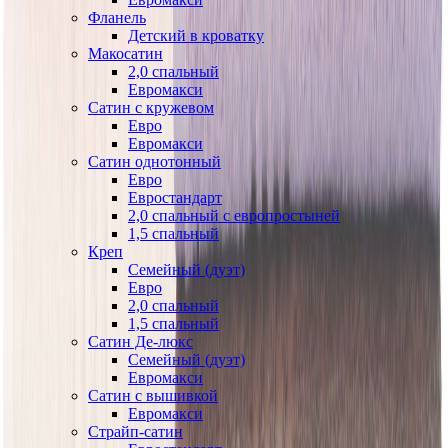
Фланель
Детский в кроватку
Макосатин
2,0 спальный
Евромакси
Сатин с кружевом
Евро
Евромакси
Сатин однотонный
Евро
Евростандарт
2,0 спальный с европростыней
1,5 спальный
Креп
Семейный (дуэт)
Евро
2,0 спальный
1,5 спальный
Сатин Де-люкс
Семейный (дуэт)
Евромакси
Сатин с вышивкой
Евромакси
Страйп-сатин