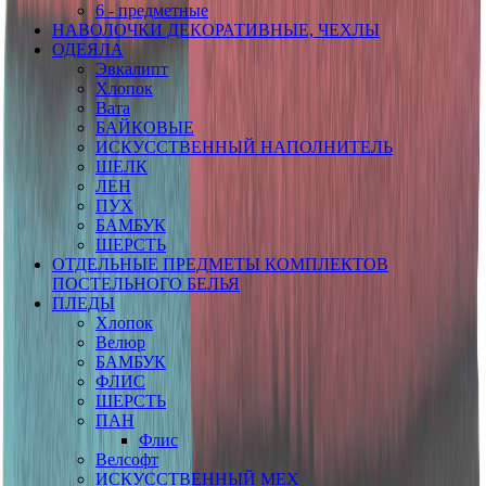
6 - предметные
НАВОЛОЧКИ ДЕКОРАТИВНЫЕ, ЧЕХЛЫ
ОДЕЯЛА
Эвкалипт
Хлопок
Вата
БАЙКОВЫЕ
ИСКУССТВЕННЫЙ НАПОЛНИТЕЛЬ
ШЕЛК
ЛЕН
ПУХ
БАМБУК
ШЕРСТЬ
ОТДЕЛЬНЫЕ ПРЕДМЕТЫ КОМПЛЕКТОВ
ПОСТЕЛЬНОГО БЕЛЬЯ
ПЛЕДЫ
Хлопок
Велюр
БАМБУК
ФЛИС
ШЕРСТЬ
ПАН
Флис
Велсофт
ИСКУССТВЕННЫЙ МЕХ