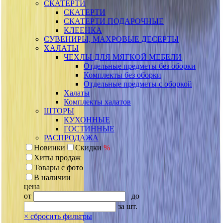
СКАТЕРТИ
СКАТЕРТИ
СКАТЕРТИ ПОДАРОЧНЫЕ
КЛЕЕНКА
СУВЕНИРЫ, МАХРОВЫЕ ДЕСЕРТЫ
ХАЛАТЫ
ЧЕХЛЫ ДЛЯ МЯГКОЙ МЕБЕЛИ
Отдельные предметы без оборки
Комплекты без оборки
Отдельные предметы с оборкой
Халаты
Комплекты халатов
ШТОРЫ
КУХОННЫЕ
ГОСТИННЫЕ
РАСПРОДАЖА
Новинки
Скидки
%
Хиты продаж
Товары с фото
В наличии
цена
от
до
за шт.
×
сбросить фильтры