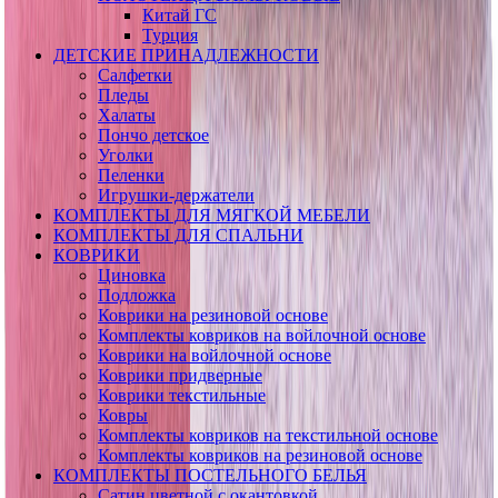
Китай ГС
Турция
ДЕТСКИЕ ПРИНАДЛЕЖНОСТИ
Салфетки
Пледы
Халаты
Пончо детское
Уголки
Пеленки
Игрушки-держатели
КОМПЛЕКТЫ ДЛЯ МЯГКОЙ МЕБЕЛИ
КОМПЛЕКТЫ ДЛЯ СПАЛЬНИ
КОВРИКИ
Циновка
Подложка
Коврики на резиновой основе
Комплекты ковриков на войлочной основе
Коврики на войлочной основе
Коврики придверные
Коврики текстильные
Ковры
Комплекты ковриков на текстильной основе
Комплекты ковриков на резиновой основе
КОМПЛЕКТЫ ПОСТЕЛЬНОГО БЕЛЬЯ
Сатин цветной с окантовкой