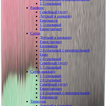
1,5 спальный
Ранфорс
Семейный (дуэт)
Детский в кроватку
Евромакси
1,5 спальный
Евростандарт
Сатин
Детский в кроватку
Евростандарт
Евромакси
2,0 спальный с европростыней
Евро
2,0 спальный
Семейный (дуэт)
1,5 спальный
Сатин-жаккард
1,5 спальный
2,0 спальный
Семейный (дуэт)
Евростандарт
2,0 спальный с европростыней
Евромакси
Трикотаж
Детский в кроватку