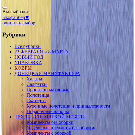
Вы выбрали:
Экофайбер
✖
очистить выбор
Рубрики
Все рубрики
23 ФЕВРАЛЯ и 8 МАРТА
НОВЫЙ ГОД
УПАКОВКА
КОВРЫ
ДОНЕЦКАЯ МАНУФАКТУРА
Халаты
Салфетки
Простыни махровые
Полотенца
Скатерти
Кухонные полотенца и принадлежности
Подарочные наборы
ЧЕХЛЫ ДЛЯ МЯГКОЙ МЕБЕЛИ
Комплекты без оборки
Отдельные предметы без оборки
Комплекты с оборкой