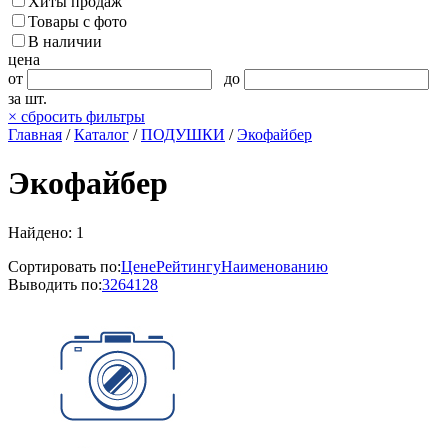
Хиты продаж
Товары с фото
В наличии
цена
от
до
за шт.
×
сбросить фильтры
Главная
/
Каталог
/
ПОДУШКИ
/
Экофайбер
Экофайбер
Найдено: 1
Сортировать по:
Цене
Рейтингу
Наименованию
Выводить по:
32
64
128