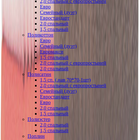
2,0 спальный с европростыней
Евро
Семейный (дуэт)
Евростандарт
2,0 спальный
1,5 спальный
Поликоттон
Евро
Семейный (дуэт)
Евромакси
1,5 спальный
2,0 спальный с европростыней
2,0 спальный
Полисатин
1,5 сп. (.нав 70*70-1шт)
2,0 спальный с европростыней
Семейный (дуэт)
Евростандарт
Евро
2,0 спальный
1,5 спальный
Полиэстер
2,0 спальный
1,5 спальный
Поплин