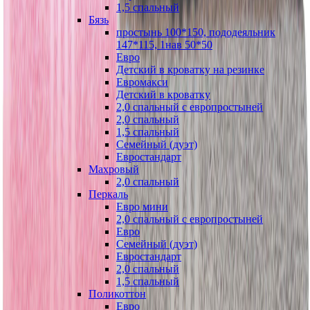
1,5 спальный
Бязь
простынь 100*150, пододеяльник
147*115, 1нав 50*50
Евро
Детский в кроватку на резинке
Евромакси
Детский в кроватку
2,0 спальный с европростыней
2,0 спальный
1,5 спальный
Семейный (дуэт)
Евростандарт
Махровый
2,0 спальный
Перкаль
Евро мини
2,0 спальный с европростыней
Евро
Семейный (дуэт)
Евростандарт
2,0 спальный
1,5 спальный
Поликоттон
Евро