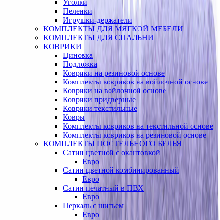
Уголки
Пеленки
Игрушки-держатели
КОМПЛЕКТЫ ДЛЯ МЯГКОЙ МЕБЕЛИ
КОМПЛЕКТЫ ДЛЯ СПАЛЬНИ
КОВРИКИ
Циновка
Подложка
Коврики на резиновой основе
Комплекты ковриков на войлочной основе
Коврики на войлочной основе
Коврики придверные
Коврики текстильные
Ковры
Комплекты ковриков на текстильной основе
Комплекты ковриков на резиновой основе
КОМПЛЕКТЫ ПОСТЕЛЬНОГО БЕЛЬЯ
Сатин цветной с окантовкой
Евро
Сатин цветной комбинированный
Евро
Сатин печатный в ПВХ
Евро
Перкаль с шитьем
Евро