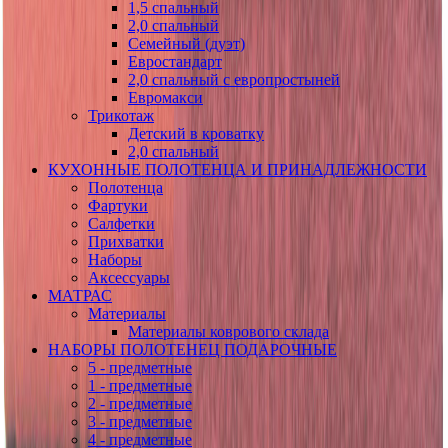
1,5 спальный
2,0 спальный
Семейный (дуэт)
Евростандарт
2,0 спальный с европростыней
Евромакси
Трикотаж
Детский в кроватку
2,0 спальный
КУХОННЫЕ ПОЛОТЕНЦА И ПРИНАДЛЕЖНОСТИ
Полотенца
Фартуки
Салфетки
Прихватки
Наборы
Аксессуары
МАТРАС
Материалы
Материалы коврового склада
НАБОРЫ ПОЛОТЕНЕЦ ПОДАРОЧНЫЕ
5 - предметные
1 - предметные
2 - предметные
3 - предметные
4 - предметные