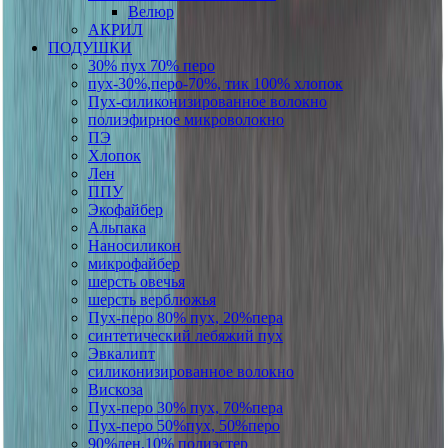
Велюр
АКРИЛ
ПОДУШКИ
30% пух 70% перо
пух-30%,перо-70%, тик 100% хлопок
Пух-силиконизированное волокно
полиэфирное микроволокно
ПЭ
Хлопок
Лен
ППУ
Экофайбер
Альпака
Наносиликон
микрофайбер
шерсть овечья
шерсть верблюжья
Пух-перо 80% пух, 20%пера
синтетический лебяжий пух
Эвкалипт
силиконизированное волокно
Вискоза
Пух-перо 30% пух, 70%пера
Пух-перо 50%пух, 50%перо
90%лен,10% полиэстер