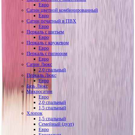
Евро
Сатин цветной комбинированный
Евро
Сатин печатный в ПВХ
Евро
Перкаль с шитьем
Евро
Перкаль с кружевом
Евро
Перкаль с гипюром
Евро
Сатин Люкс
2,0 спальный
Перкаль Люкс
Евро
Бязь Люкс
Микросатин
Евро
2,0 спальный
1,5 спальный
Хлопок
1,5 спальный
Семейный (дуэт)
Евро
Евромакси