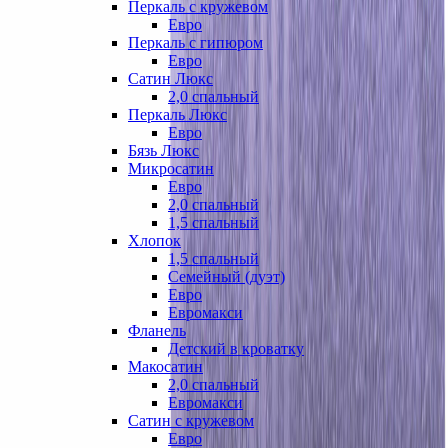
Перкаль с кружевом
Евро
Перкаль с гипюром
Евро
Сатин Люкс
2,0 спальный
Перкаль Люкс
Евро
Бязь Люкс
Микросатин
Евро
2,0 спальный
1,5 спальный
Хлопок
1,5 спальный
Семейный (дуэт)
Евро
Евромакси
Фланель
Детский в кроватку
Макосатин
2,0 спальный
Евромакси
Сатин с кружевом
Евро