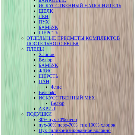
БАЙКОВЫЕ
ИСКУССТВЕННЫЙ НАПОЛНИТЕЛЬ
ШЕЛК
ЛЕН
ПУХ
БАМБУК
ШЕРСТЬ
ОТДЕЛЬНЫЕ ПРЕДМЕТЫ КОМПЛЕКТОВ
ПОСТЕЛЬНОГО БЕЛЬЯ
ПЛЕДЫ
Хлопок
Велюр
БАМБУК
ФЛИС
ШЕРСТЬ
ПАН
Флис
Велсофт
ИСКУССТВЕННЫЙ МЕХ
Велюр
АКРИЛ
ПОДУШКИ
30% пух 70% перо
пух-30%,перо-70%, тик 100% хлопок
Пух-силиконизированное волокно