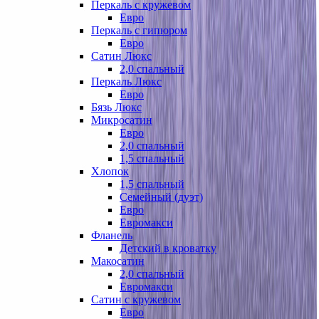
Перкаль с кружевом
Евро
Перкаль с гипюром
Евро
Сатин Люкс
2,0 спальный
Перкаль Люкс
Евро
Бязь Люкс
Микросатин
Евро
2,0 спальный
1,5 спальный
Хлопок
1,5 спальный
Семейный (дуэт)
Евро
Евромакси
Фланель
Детский в кроватку
Макосатин
2,0 спальный
Евромакси
Сатин с кружевом
Евро