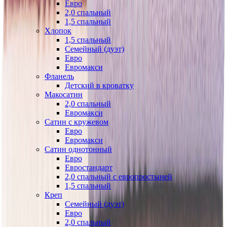
Евро
2,0 спальный
1,5 спальный
Хлопок
1,5 спальный
Семейный (дуэт)
Евро
Евромакси
Фланель
Детский в кроватку
Макосатин
2,0 спальный
Евромакси
Сатин с кружевом
Евро
Евромакси
Сатин однотонный
Евро
Евростандарт
2,0 спальный с европростыней
1,5 спальный
Креп
Семейный (дуэт)
Евро
2,0 спальный