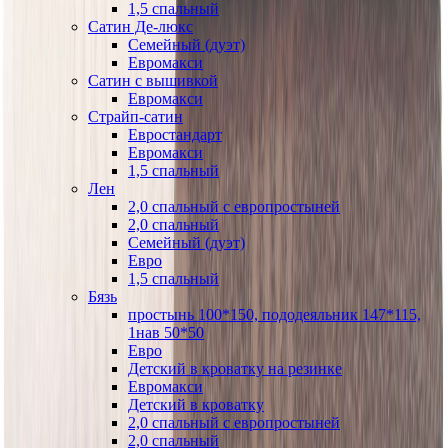
1,5 спальный
Сатин Де-люкс
Семейный (дуэт)
Евромакси
Сатин с вышивкой
Евромакси
Страйп-сатин
Евростандарт
Евромакси
1,5 спальный
Лен
2,0 спальный с европростыней
2,0 спальный
Семейный (дуэт)
Евро
1,5 спальный
Бязь
простынь 100*150, пододеяльник 147*115,
1нав 50*50
Евро
Детский в кроватку на резинке
Евромакси
Детский в кроватку
2,0 спальный с европростыней
2,0 спальный