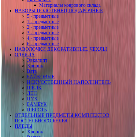
Материалы коврового склада
НАБОРЫ ПОЛОТЕНЕЦ ПОДАРОЧНЫЕ
5 - предметные
1 - предметные
2 - предметные
3 - предметные
4 - предметные
6 - предметные
НАВОЛОЧКИ ДЕКОРАТИВНЫЕ, ЧЕХЛЫ
ОДЕЯЛА
Эвкалипт
Хлопок
Вата
БАЙКОВЫЕ
ИСКУССТВЕННЫЙ НАПОЛНИТЕЛЬ
ШЕЛК
ЛЕН
ПУХ
БАМБУК
ШЕРСТЬ
ОТДЕЛЬНЫЕ ПРЕДМЕТЫ КОМПЛЕКТОВ
ПОСТЕЛЬНОГО БЕЛЬЯ
ПЛЕДЫ
Хлопок