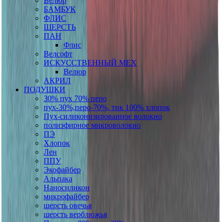
Велюр
БАМБУК
ФЛИС
ШЕРСТЬ
ПАН
Флис
Велсофт
ИСКУССТВЕННЫЙ МЕХ
Велюр
АКРИЛ
ПОДУШКИ
30% пух 70% перо
пух-30%,перо-70%, тик 100% хлопок
Пух-силиконизированное волокно
полиэфирное микроволокно
ПЭ
Хлопок
Лен
ППУ
Экофайбер
Альпака
Наносиликон
микрофайбер
шерсть овечья
шерсть верблюжья