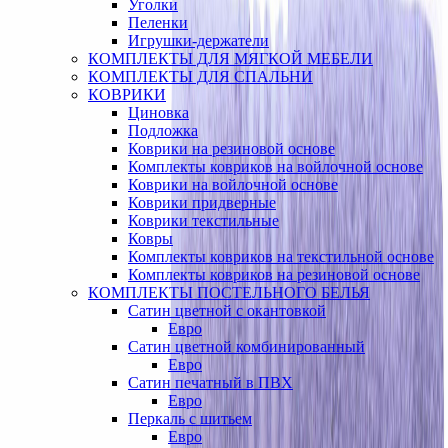
Уголки
Пеленки
Игрушки-держатели
КОМПЛЕКТЫ ДЛЯ МЯГКОЙ МЕБЕЛИ
КОМПЛЕКТЫ ДЛЯ СПАЛЬНИ
КОВРИКИ
Циновка
Подложка
Коврики на резиновой основе
Комплекты ковриков на войлочной основе
Коврики на войлочной основе
Коврики придверные
Коврики текстильные
Ковры
Комплекты ковриков на текстильной основе
Комплекты ковриков на резиновой основе
КОМПЛЕКТЫ ПОСТЕЛЬНОГО БЕЛЬЯ
Сатин цветной с окантовкой
Евро
Сатин цветной комбинированный
Евро
Сатин печатный в ПВХ
Евро
Перкаль с шитьем
Евро