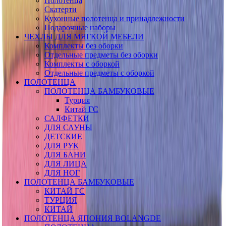
Полотенца
Скатерти
Кухонные полотенца и принадлежности
Подарочные наборы
ЧЕХЛЫ ДЛЯ МЯГКОЙ МЕБЕЛИ
Комплекты без оборки
Отдельные предметы без оборки
Комплекты с оборкой
Отдельные предметы с оборкой
ПОЛОТЕНЦА
ПОЛОТЕНЦА БАМБУКОВЫЕ
Турция
Китай ГС
САЛФЕТКИ
ДЛЯ САУНЫ
ДЕТСКИЕ
ДЛЯ РУК
ДЛЯ БАНИ
ДЛЯ ЛИЦА
ДЛЯ НОГ
ПОЛОТЕНЦА БАМБУКОВЫЕ
КИТАЙ ГС
ТУРЦИЯ
КИТАЙ
ПОЛОТЕНЦА ЯПОНИЯ BOLANGDE