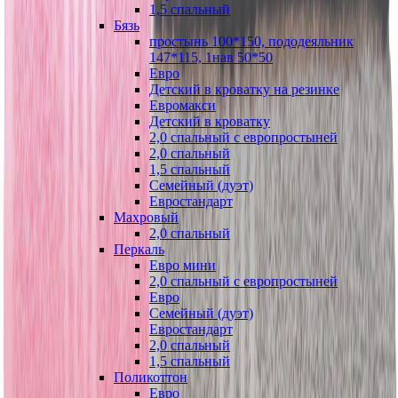
1,5 спальный
Бязь
простынь 100*150, пододеяльник
147*115, 1нав 50*50
Евро
Детский в кроватку на резинке
Евромакси
Детский в кроватку
2,0 спальный с европростыней
2,0 спальный
1,5 спальный
Семейный (дуэт)
Евростандарт
Махровый
2,0 спальный
Перкаль
Евро мини
2,0 спальный с европростыней
Евро
Семейный (дуэт)
Евростандарт
2,0 спальный
1,5 спальный
Поликоттон
Евро