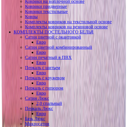
Коврики на войлочной основе
Коврики придверные
Коврики текстильные
Ковры
Комплекты ковриков на текстильной основе
Комплекты ковриков на резиновой основе
КОМПЛЕКТЫ ПОСТЕЛЬНОГО БЕЛЬЯ
Сатин цветной с окантовкой
Евро
Сатин цветной комбинированный
Евро
Сатин печатный в ПВХ
Евро
Перкаль с шитьем
Евро
Перкаль с кружевом
Евро
Перкаль с гипюром
Евро
Сатин Люкс
2,0 спальный
Перкаль Люкс
Евро
Бязь Люкс
Микросатин