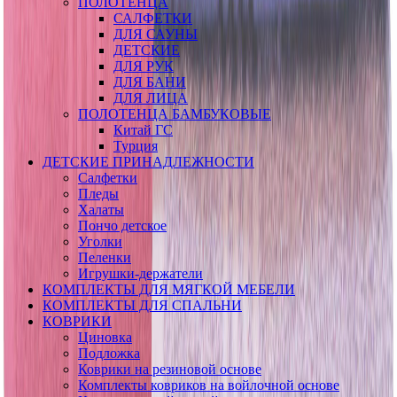
ПОЛОТЕНЦА
САЛФЕТКИ
ДЛЯ САУНЫ
ДЕТСКИЕ
ДЛЯ РУК
ДЛЯ БАНИ
ДЛЯ ЛИЦА
ПОЛОТЕНЦА БАМБУКОВЫЕ
Китай ГС
Турция
ДЕТСКИЕ ПРИНАДЛЕЖНОСТИ
Салфетки
Пледы
Халаты
Пончо детское
Уголки
Пеленки
Игрушки-держатели
КОМПЛЕКТЫ ДЛЯ МЯГКОЙ МЕБЕЛИ
КОМПЛЕКТЫ ДЛЯ СПАЛЬНИ
КОВРИКИ
Циновка
Подложка
Коврики на резиновой основе
Комплекты ковриков на войлочной основе