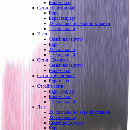
Евромакси
Сатин однотонный
Евро
Евростандарт
2,0 спальный с европростыней
1,5 спальный
Креп
Семейный (дуэт)
Евро
2,0 спальный
1,5 спальный
Сатин Де-люкс
Семейный (дуэт)
Евромакси
Сатин с вышивкой
Евромакси
Страйп-сатин
Евростандарт
Евромакси
1,5 спальный
Лен
2,0 спальный с европростыней
2,0 спальный
Семейный (дуэт)
Евро