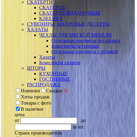
СКАТЕРТИ
СКАТЕРТИ
СКАТЕРТИ ПОДАРОЧНЫЕ
КЛЕЕНКА
СУВЕНИРЫ, МАХРОВЫЕ ДЕСЕРТЫ
ХАЛАТЫ
ЧЕХЛЫ ДЛЯ МЯГКОЙ МЕБЕЛИ
Отдельные предметы без оборки
Комплекты без оборки
Отдельные предметы с оборкой
Халаты
Комплекты халатов
ШТОРЫ
КУХОННЫЕ
ГОСТИННЫЕ
РАСПРОДАЖА
Новинки
Скидки
%
Хиты продаж
Товары с фото
В наличии
цена
от
до
за шт.
Страна производитель