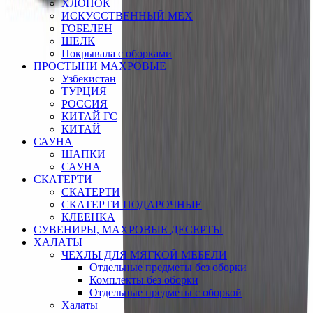
ХЛОПОК
ИСКУССТВЕННЫЙ МЕХ
ГОБЕЛЕН
ШЕЛК
Покрывала с оборками
ПРОСТЫНИ МАХРОВЫЕ
Узбекистан
ТУРЦИЯ
РОССИЯ
КИТАЙ ГС
КИТАЙ
САУНА
ШАПКИ
САУНА
СКАТЕРТИ
СКАТЕРТИ
СКАТЕРТИ ПОДАРОЧНЫЕ
КЛЕЕНКА
СУВЕНИРЫ, МАХРОВЫЕ ДЕСЕРТЫ
ХАЛАТЫ
ЧЕХЛЫ ДЛЯ МЯГКОЙ МЕБЕЛИ
Отдельные предметы без оборки
Комплекты без оборки
Отдельные предметы с оборкой
Халаты