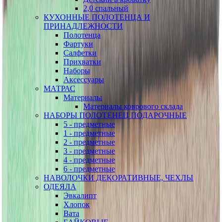
2,0 спальный
КУХОННЫЕ ПОЛОТЕНЦА И
ПРИНАДЛЕЖНОСТИ
Полотенца
Фартуки
Салфетки
Прихватки
Наборы
Аксессуары
МАТРАС
Материалы
Материалы коврового склада
НАБОРЫ ПОЛОТЕНЕЦ ПОДАРОЧНЫЕ
5 - предметные
1 - предметные
2 - предметные
3 - предметные
4 - предметные
6 - предметные
НАВОЛОЧКИ ДЕКОРАТИВНЫЕ, ЧЕХЛЫ
ОДЕЯЛА
Эвкалипт
Хлопок
Вата