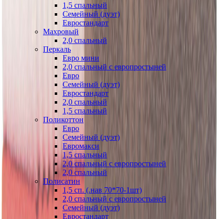
1,5 спальный
Семейный (дуэт)
Евростандарт
Махровый
2,0 спальный
Перкаль
Евро мини
2,0 спальный с европростыней
Евро
Семейный (дуэт)
Евростандарт
2,0 спальный
1,5 спальный
Поликоттон
Евро
Семейный (дуэт)
Евромакси
1,5 спальный
2,0 спальный с европростыней
2,0 спальный
Полисатин
1,5 сп. (.нав 70*70-1шт)
2,0 спальный с европростыней
Семейный (дуэт)
Евростандарт