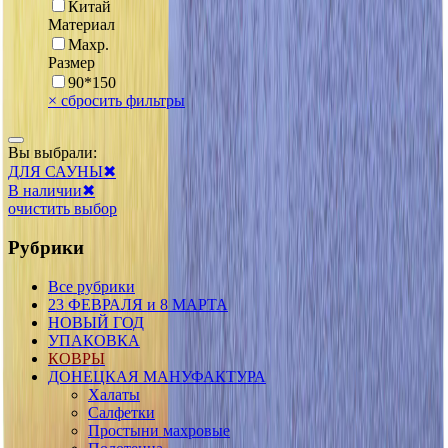
Китай
Материал
Махр.
Размер
90*150
×
сбросить фильтры
Вы выбрали:
ДЛЯ САУНЫ
✖
В наличии
✖
очистить выбор
Рубрики
Все рубрики
23 ФЕВРАЛЯ и 8 МАРТА
НОВЫЙ ГОД
УПАКОВКА
КОВРЫ
ДОНЕЦКАЯ МАНУФАКТУРА
Халаты
Салфетки
Простыни махровые