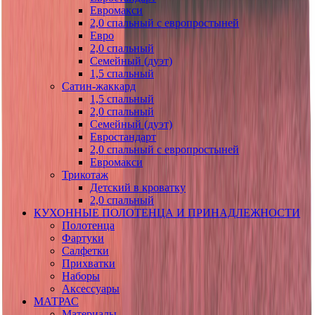
Евромакси
2,0 спальный с европростыней
Евро
2,0 спальный
Семейный (дуэт)
1,5 спальный
Сатин-жаккард
1,5 спальный
2,0 спальный
Семейный (дуэт)
Евростандарт
2,0 спальный с европростыней
Евромакси
Трикотаж
Детский в кроватку
2,0 спальный
КУХОННЫЕ ПОЛОТЕНЦА И ПРИНАДЛЕЖНОСТИ
Полотенца
Фартуки
Салфетки
Прихватки
Наборы
Аксессуары
МАТРАС
Материалы