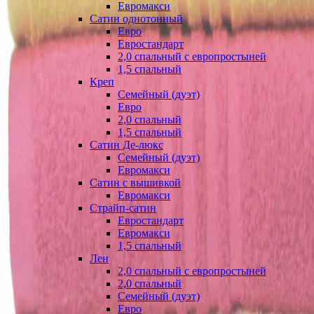
Евромакси
Сатин однотонный
Евро
Евростандарт
2,0 спальный с европростыней
1,5 спальный
Креп
Семейный (дуэт)
Евро
2,0 спальный
1,5 спальный
Сатин Де-люкс
Семейный (дуэт)
Евромакси
Сатин с вышивкой
Евромакси
Страйп-сатин
Евростандарт
Евромакси
1,5 спальный
Лен
2,0 спальный с европростыней
2,0 спальный
Семейный (дуэт)
Евро