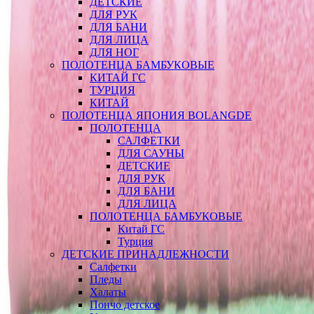
ДЕТСКИЕ
ДЛЯ РУК
ДЛЯ БАНИ
ДЛЯ ЛИЦА
ДЛЯ НОГ
ПОЛОТЕНЦА БАМБУКОВЫЕ
КИТАЙ ГС
ТУРЦИЯ
КИТАЙ
ПОЛОТЕНЦА ЯПОНИЯ BOLANGDE
ПОЛОТЕНЦА
САЛФЕТКИ
ДЛЯ САУНЫ
ДЕТСКИЕ
ДЛЯ РУК
ДЛЯ БАНИ
ДЛЯ ЛИЦА
ПОЛОТЕНЦА БАМБУКОВЫЕ
Китай ГС
Турция
ДЕТСКИЕ ПРИНАДЛЕЖНОСТИ
Салфетки
Пледы
Халаты
Пончо детское