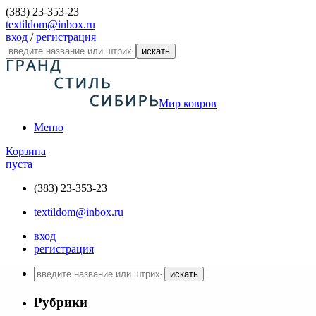
(383) 23-353-23
textildom@inbox.ru
вход
/
регистрация
искать
Мир ковров
Меню
Корзина
пуста
(383) 23-353-23
textildom@inbox.ru
вход
регистрация
искать
Рубрики