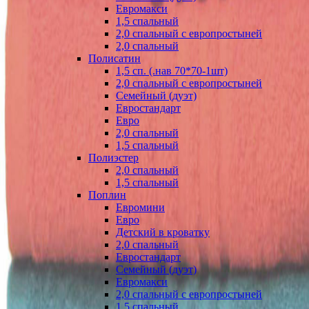
Евромакси
1,5 спальный
2,0 спальный с европростыней
2,0 спальный
Полисатин
1,5 сп. (.нав 70*70-1шт)
2,0 спальный с европростыней
Семейный (дуэт)
Евростандарт
Евро
2,0 спальный
1,5 спальный
Полиэстер
2,0 спальный
1,5 спальный
Поплин
Евромини
Евро
Детский в кроватку
2,0 спальный
Евростандарт
Семейный (дуэт)
Евромакси
2,0 спальный с европростыней
1,5 спальный