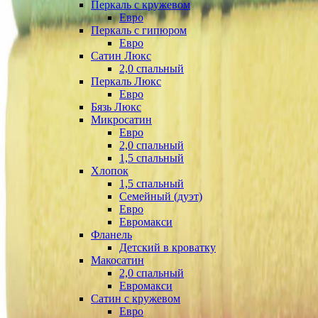
Перкаль с кружевом
Евро
Перкаль с гипюром
Евро
Сатин Люкс
2,0 спальный
Перкаль Люкс
Евро
Бязь Люкс
Микросатин
Евро
2,0 спальный
1,5 спальный
Хлопок
1,5 спальный
Семейный (дуэт)
Евро
Евромакси
Фланель
Детский в кроватку
Макосатин
2,0 спальный
Евромакси
Сатин с кружевом
Евро