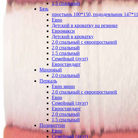
1,5 спальный
Бязь
простынь 100*150, пододеяльник 147*11
Евро
Детский в кроватку на резинке
Евромакси
Детский в кроватку
2,0 спальный с европростыней
2,0 спальный
1,5 спальный
Семейный (дуэт)
Евростандарт
Махровый
2,0 спальный
Перкаль
Евро мини
2,0 спальный с европростыней
Евро
Семейный (дуэт)
Евростандарт
2,0 спальный
1,5 спальный
Поликоттон
Евро
Семейный (дуэт)