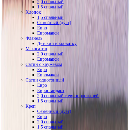
2,0 спальный
1,5 спальный
Хлопок
1,5 спальный
Семейный (дуэт)
Евро
Евромакси
Фланель
Детский в кроватку
Макосатин
2,0 спальный
Евромакси
Сатин с кружевом
Евро
Евромакси
Сатин однотонный
Евро
Евростандарт
2,0 спальный с европростыней
1,5 спальный
Креп
Семейный (дуэт)
Евро
2,0 спальный
1,5 спальный