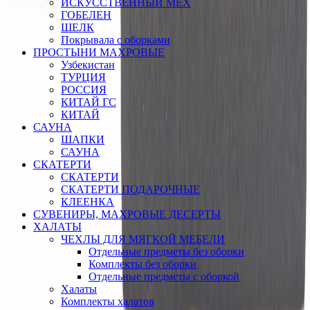
ИСКУССТВЕННЫЙ МЕХ
ГОБЕЛЕН
ШЕЛК
Покрывала с оборками
ПРОСТЫНИ МАХРОВЫЕ
Узбекистан
ТУРЦИЯ
РОССИЯ
КИТАЙ ГС
КИТАЙ
САУНА
ШАПКИ
САУНА
СКАТЕРТИ
СКАТЕРТИ
СКАТЕРТИ ПОДАРОЧНЫЕ
КЛЕЕНКА
СУВЕНИРЫ, МАХРОВЫЕ ДЕСЕРТЫ
ХАЛАТЫ
ЧЕХЛЫ ДЛЯ МЯГКОЙ МЕБЕЛИ
Отдельные предметы без оборки
Комплекты без оборки
Отдельные предметы с оборкой
Халаты
Комплекты халатов