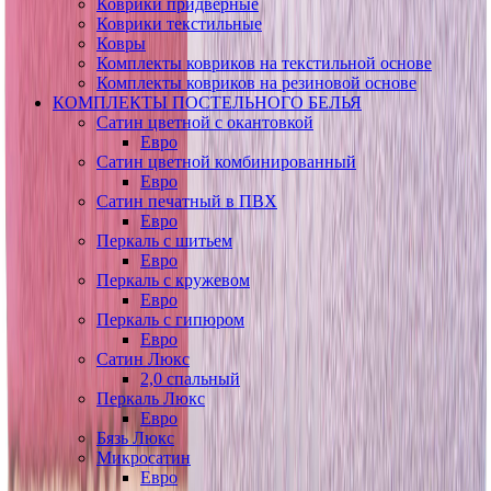
Коврики придверные
Коврики текстильные
Ковры
Комплекты ковриков на текстильной основе
Комплекты ковриков на резиновой основе
КОМПЛЕКТЫ ПОСТЕЛЬНОГО БЕЛЬЯ
Сатин цветной с окантовкой
Евро
Сатин цветной комбинированный
Евро
Сатин печатный в ПВХ
Евро
Перкаль с шитьем
Евро
Перкаль с кружевом
Евро
Перкаль с гипюром
Евро
Сатин Люкс
2,0 спальный
Перкаль Люкс
Евро
Бязь Люкс
Микросатин
Евро