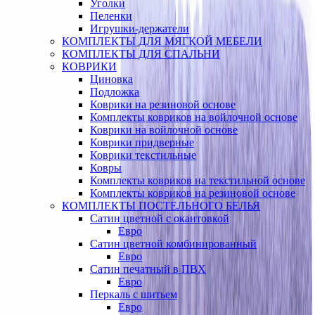
Уголки
Пеленки
Игрушки-держатели
КОМПЛЕКТЫ ДЛЯ МЯГКОЙ МЕБЕЛИ
КОМПЛЕКТЫ ДЛЯ СПАЛЬНИ
КОВРИКИ
Циновка
Подложка
Коврики на резиновой основе
Комплекты ковриков на войлочной основе
Коврики на войлочной основе
Коврики придверные
Коврики текстильные
Ковры
Комплекты ковриков на текстильной основе
Комплекты ковриков на резиновой основе
КОМПЛЕКТЫ ПОСТЕЛЬНОГО БЕЛЬЯ
Сатин цветной с окантовкой
Евро
Сатин цветной комбинированный
Евро
Сатин печатный в ПВХ
Евро
Перкаль с шитьем
Евро