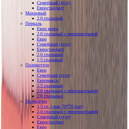
Семейный (дуэт)
Евростандарт
Махровый
2,0 спальный
Перкаль
Евро мини
2,0 спальный с европростыней
Евро
Семейный (дуэт)
Евростандарт
2,0 спальный
1,5 спальный
Поликоттон
Евро
Семейный (дуэт)
Евромакси
1,5 спальный
2,0 спальный с европростыней
2,0 спальный
Полисатин
1,5 сп. (.нав 70*70-1шт)
2,0 спальный с европростыней
Семейный (дуэт)
Евростандарт
Евро