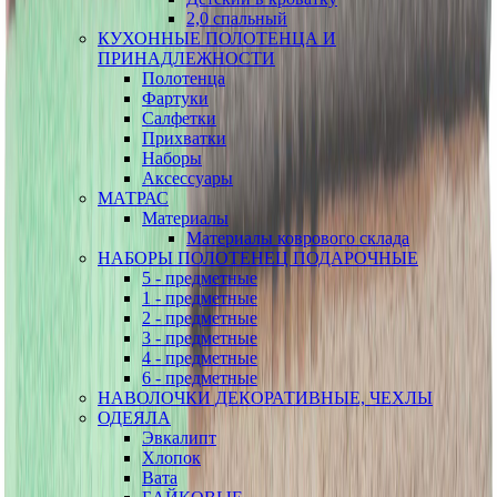
2,0 спальный
КУХОННЫЕ ПОЛОТЕНЦА И
ПРИНАДЛЕЖНОСТИ
Полотенца
Фартуки
Салфетки
Прихватки
Наборы
Аксессуары
МАТРАС
Материалы
Материалы коврового склада
НАБОРЫ ПОЛОТЕНЕЦ ПОДАРОЧНЫЕ
5 - предметные
1 - предметные
2 - предметные
3 - предметные
4 - предметные
6 - предметные
НАВОЛОЧКИ ДЕКОРАТИВНЫЕ, ЧЕХЛЫ
ОДЕЯЛА
Эвкалипт
Хлопок
Вата