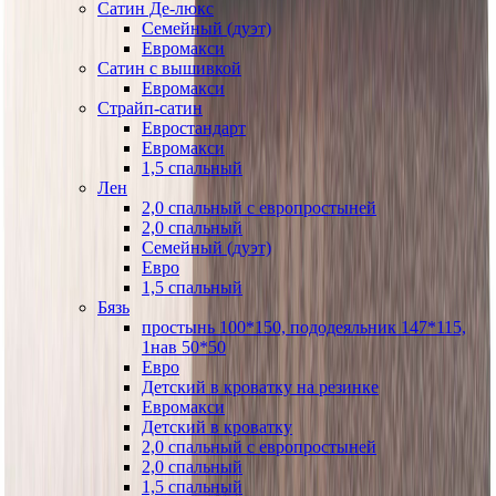
Сатин Де-люкс
Семейный (дуэт)
Евромакси
Сатин с вышивкой
Евромакси
Страйп-сатин
Евростандарт
Евромакси
1,5 спальный
Лен
2,0 спальный с европростыней
2,0 спальный
Семейный (дуэт)
Евро
1,5 спальный
Бязь
простынь 100*150, пододеяльник 147*115,
1нав 50*50
Евро
Детский в кроватку на резинке
Евромакси
Детский в кроватку
2,0 спальный с европростыней
2,0 спальный
1,5 спальный