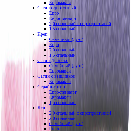
Евромакси
Сатин однотонный
Евро
Евростандарт
2,0 спальный с европростыней
1,5 спальный
Креп
Семейный (дуэт)
Евро
2,0 спальный
1,5 спальный
Сатин Де-люкс
Семейный (дуэт)
Евромакси
Сатин с вышивкой
Евромакси
Страйп-сатин
Евростандарт
Евромакси
1,5 спальный
Лен
2,0 спальный с европростыней
2,0 спальный
Семейный (дуэт)
Евро