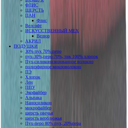
ФЛИС
ШЕРСТЬ
ПАН
Флис
Велсофт
ИСКУССТВЕННЫЙ МЕХ
Велюр
АКРИЛ
ПОДУШКИ
30% пух 70% перо
пух-30%,перо-70%, тик 100% хлопок
Пух-силиконизированное волокно
полиэфирное микроволокно
ПЭ
Хлопок
Лен
ППУ
Экофайбер
Альпака
Наносиликон
микрофайбер
шерсть овечья
шерсть верблюжья
Пух-перо 80% пух, 20%пера