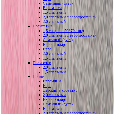
Семейный (дуэт)
Евромакси
1,5 спальный
2,0 спальный с европростыней
2,0 спальный
Полисатин
1,5 сп. (.нав 70*70-1шт)
2,0 спальный с европростыней
Семейный (дуэт)
Евростандарт
Евро
2,0 спальный
1,5 спальный
Полиэстер
2,0 спальный
1,5 спальный
Поплин
Евромини
Евро
Детский в кроватку
2,0 спальный
Евростандарт
Семейный (дуэт)
Евромакси
2,0 спальный с европростыней