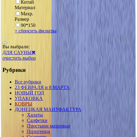
Китай
Материал
Махр.
Размер
90*150
×
сбросить фильтры
Вы выбрали:
ДЛЯ САУНЫ
✖
очистить выбор
Рубрики
Все рубрики
23 ФЕВРАЛЯ и 8 МАРТА
НОВЫЙ ГОД
УПАКОВКА
КОВРЫ
ДОНЕЦКАЯ МАНУФАКТУРА
Халаты
Салфетки
Простыни махровые
Полотенца
Скатерти