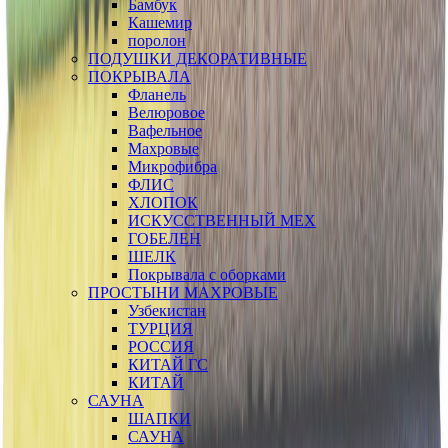
Бамбук
Кашемир
поролон
ПОДУШКИ ДЕКОРАТИВНЫЕ
ПОКРЫВАЛА
Фланель
Велюровое
Вафельное
Махровые
Микрофибра
ФЛИС
ХЛОПОК
ИСКУССТВЕННЫЙ МЕХ
ГОБЕЛЕН
ШЕЛК
Покрывала с оборками
ПРОСТЫНИ МАХРОВЫЕ
Узбекистан
ТУРЦИЯ
РОССИЯ
КИТАЙ ГС
КИТАЙ
САУНА
ШАПКИ
САУНА