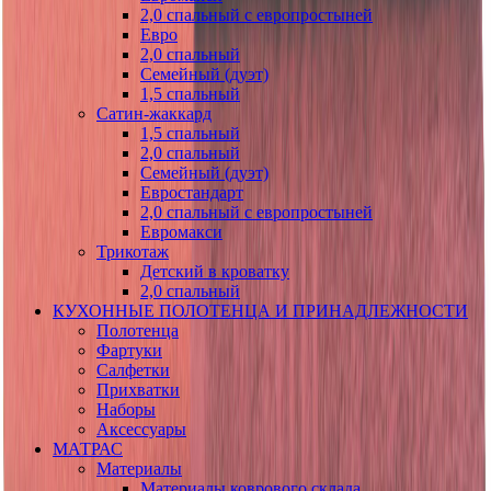
2,0 спальный с европростыней
Евро
2,0 спальный
Семейный (дуэт)
1,5 спальный
Сатин-жаккард
1,5 спальный
2,0 спальный
Семейный (дуэт)
Евростандарт
2,0 спальный с европростыней
Евромакси
Трикотаж
Детский в кроватку
2,0 спальный
КУХОННЫЕ ПОЛОТЕНЦА И ПРИНАДЛЕЖНОСТИ
Полотенца
Фартуки
Салфетки
Прихватки
Наборы
Аксессуары
МАТРАС
Материалы
Материалы коврового склада