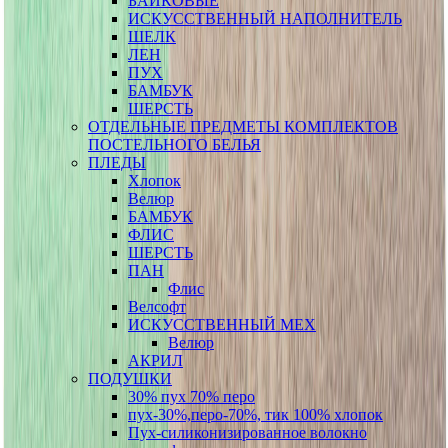
БАЙКОВЫЕ
ИСКУССТВЕННЫЙ НАПОЛНИТЕЛЬ
ШЕЛК
ЛЕН
ПУХ
БАМБУК
ШЕРСТЬ
ОТДЕЛЬНЫЕ ПРЕДМЕТЫ КОМПЛЕКТОВ
ПОСТЕЛЬНОГО БЕЛЬЯ
ПЛЕДЫ
Хлопок
Велюр
БАМБУК
ФЛИС
ШЕРСТЬ
ПАН
Флис
Велсофт
ИСКУССТВЕННЫЙ МЕХ
Велюр
АКРИЛ
ПОДУШКИ
30% пух 70% перо
пух-30%,перо-70%, тик 100% хлопок
Пух-силиконизированное волокно