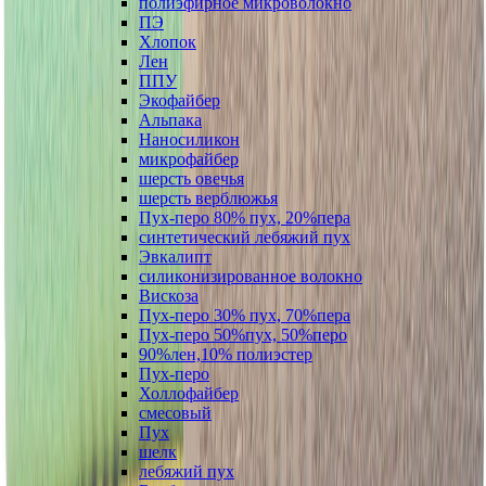
полиэфирное микроволокно
ПЭ
Хлопок
Лен
ППУ
Экофайбер
Альпака
Наносиликон
микрофайбер
шерсть овечья
шерсть верблюжья
Пух-перо 80% пух, 20%пера
синтетический лебяжий пух
Эвкалипт
силиконизированное волокно
Вискоза
Пух-перо 30% пух, 70%пера
Пух-перо 50%пух, 50%перо
90%лен,10% полиэстер
Пух-перо
Холлофайбер
смесовый
Пух
шелк
лебяжий пух