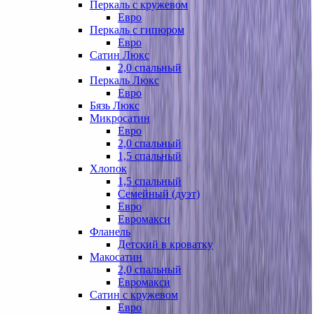
Перкаль с кружевом
Евро
Перкаль с гипюром
Евро
Сатин Люкс
2,0 спальный
Перкаль Люкс
Евро
Бязь Люкс
Микросатин
Евро
2,0 спальный
1,5 спальный
Хлопок
1,5 спальный
Семейный (дуэт)
Евро
Евромакси
Фланель
Детский в кроватку
Макосатин
2,0 спальный
Евромакси
Сатин с кружевом
Евро