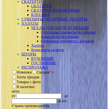
СКАТЕРТИ
СКАТЕРТИ
СКАТЕРТИ ПОДАРОЧНЫЕ
КЛЕЕНКА
СУВЕНИРЫ, МАХРОВЫЕ ДЕСЕРТЫ
ХАЛАТЫ
ЧЕХЛЫ ДЛЯ МЯГКОЙ МЕБЕЛИ
Отдельные предметы без оборки
Комплекты без оборки
Отдельные предметы с оборкой
Халаты
Комплекты халатов
ШТОРЫ
КУХОННЫЕ
ГОСТИННЫЕ
РАСПРОДАЖА
Новинки
Скидки
%
Хиты продаж
Товары с фото
В наличии
цена
от
до
за шт.
Страна производитель