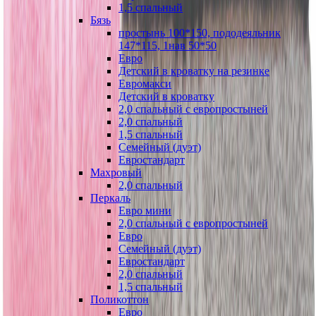
1,5 спальный
Бязь
простынь 100*150, пододеяльник
147*115, 1нав 50*50
Евро
Детский в кроватку на резинке
Евромакси
Детский в кроватку
2,0 спальный с европростыней
2,0 спальный
1,5 спальный
Семейный (дуэт)
Евростандарт
Махровый
2,0 спальный
Перкаль
Евро мини
2,0 спальный с европростыней
Евро
Семейный (дуэт)
Евростандарт
2,0 спальный
1,5 спальный
Поликоттон
Евро