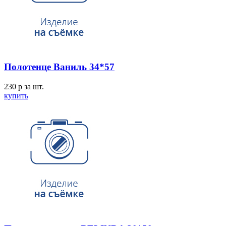
Полотенце Ваниль 34*57
230
p
за шт.
купить