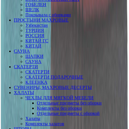
ГОБЕЛЕН
ШЕЛК
Покрывала с оборками
ПРОСТЫНИ МАХРОВЫЕ
Узбекистан
ТУРЦИЯ
РОССИЯ
КИТАЙ ГС
КИТАЙ
САУНА
ШАПКИ
САУНА
СКАТЕРТИ
СКАТЕРТИ
СКАТЕРТИ ПОДАРОЧНЫЕ
КЛЕЕНКА
СУВЕНИРЫ, МАХРОВЫЕ ДЕСЕРТЫ
ХАЛАТЫ
ЧЕХЛЫ ДЛЯ МЯГКОЙ МЕБЕЛИ
Отдельные предметы без оборки
Комплекты без оборки
Отдельные предметы с оборкой
Халаты
Комплекты халатов
ШТОРЫ