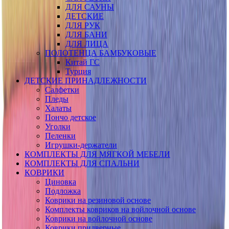
ДЛЯ САУНЫ
ДЕТСКИЕ
ДЛЯ РУК
ДЛЯ БАНИ
ДЛЯ ЛИЦА
ПОЛОТЕНЦА БАМБУКОВЫЕ
Китай ГС
Турция
ДЕТСКИЕ ПРИНАДЛЕЖНОСТИ
Салфетки
Пледы
Халаты
Пончо детское
Уголки
Пеленки
Игрушки-держатели
КОМПЛЕКТЫ ДЛЯ МЯГКОЙ МЕБЕЛИ
КОМПЛЕКТЫ ДЛЯ СПАЛЬНИ
КОВРИКИ
Циновка
Подложка
Коврики на резиновой основе
Комплекты ковриков на войлочной основе
Коврики на войлочной основе
Коврики придверные