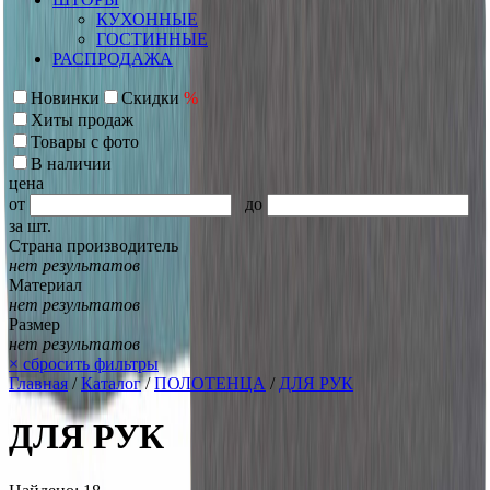
КУХОННЫЕ
ГОСТИННЫЕ
РАСПРОДАЖА
Новинки
Скидки
%
Хиты продаж
Товары с фото
В наличии
цена
от
до
за шт.
Страна производитель
нет результатов
Материал
нет результатов
Размер
нет результатов
×
сбросить фильтры
Главная
/
Каталог
/
ПОЛОТЕНЦА
/
ДЛЯ РУК
ДЛЯ РУК