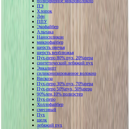
полиэфирное микроволокно
ПЭ
Хлопок
Лен
ППУ
Экофайбер
Альпака
Наносиликон
микрофайбер
шерсть овечья
шерсть верблюжья
Пух-перо 80% пух, 20%пера
синтетический лебяжий пух
Эвкалипт
силиконизированное волокно
Вискоза
Пух-перо 30% пух, 70%пера
Пух-перо 50%пух, 50%перо
90%лен,10% полиэстер
Пух-перо
Холлофайбер
смесовый
Пух
шелк
лебяжий пух