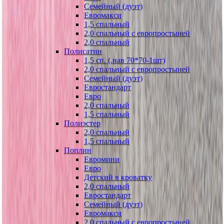
Семейный (дуэт)
Евромакси
1,5 спальный
2,0 спальный с европростыней
2,0 спальный
Полисатин
1,5 сп. (.нав 70*70-1шт)
2,0 спальный с европростыней
Семейный (дуэт)
Евростандарт
Евро
2,0 спальный
1,5 спальный
Полиэстер
2,0 спальный
1,5 спальный
Поплин
Евромини
Евро
Детский в кроватку
2,0 спальный
Евростандарт
Семейный (дуэт)
Евромакси
2,0 спальный с европростыней