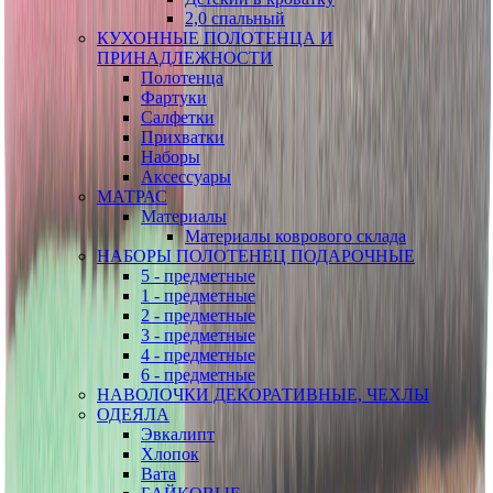
2,0 спальный
КУХОННЫЕ ПОЛОТЕНЦА И
ПРИНАДЛЕЖНОСТИ
Полотенца
Фартуки
Салфетки
Прихватки
Наборы
Аксессуары
МАТРАС
Материалы
Материалы коврового склада
НАБОРЫ ПОЛОТЕНЕЦ ПОДАРОЧНЫЕ
5 - предметные
1 - предметные
2 - предметные
3 - предметные
4 - предметные
6 - предметные
НАВОЛОЧКИ ДЕКОРАТИВНЫЕ, ЧЕХЛЫ
ОДЕЯЛА
Эвкалипт
Хлопок
Вата