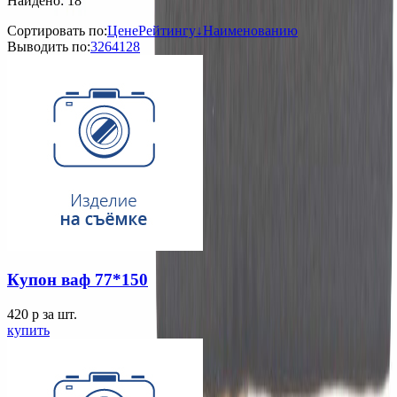
Найдено: 18
Сортировать по:
Цене
Рейтингу↓
Наименованию
Выводить по:
32
64
128
Купон ваф 77*150
420
p
за шт.
купить