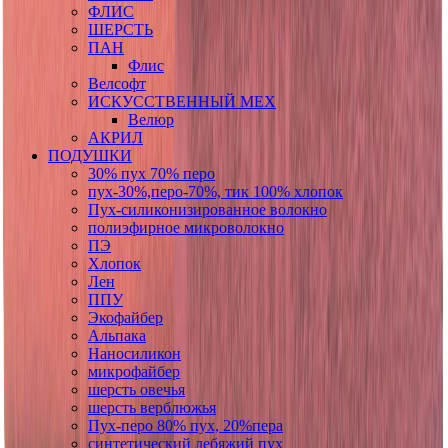
ФЛИС
ШЕРСТЬ
ПАН
Флис
Велсофт
ИСКУССТВЕННЫЙ МЕХ
Велюр
АКРИЛ
ПОДУШКИ
30% пух 70% перо
пух-30%,перо-70%, тик 100% хлопок
Пух-силиконизированное волокно
полиэфирное микроволокно
ПЭ
Хлопок
Лен
ППУ
Экофайбер
Альпака
Наносиликон
микрофайбер
шерсть овечья
шерсть верблюжья
Пух-перо 80% пух, 20%пера
синтетический лебяжий пух