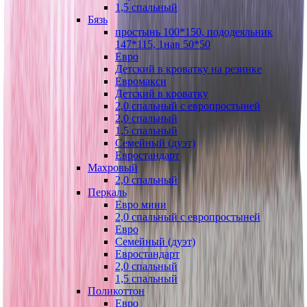
1,5 спальный
Бязь
простынь 100*150, пододеяльник
147*115, 1нав 50*50
Евро
Детский в кроватку на резинке
Евромакси
Детский в кроватку
2,0 спальный с европростыней
2,0 спальный
1,5 спальный
Семейный (дуэт)
Евростандарт
Махровый
2,0 спальный
Перкаль
Евро мини
2,0 спальный с европростыней
Евро
Семейный (дуэт)
Евростандарт
2,0 спальный
1,5 спальный
Поликоттон
Евро