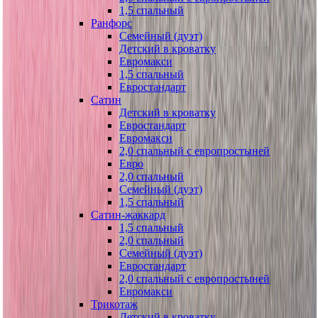
1,5 спальный
Ранфорс
Семейный (дуэт)
Детский в кроватку
Евромакси
1,5 спальный
Евростандарт
Сатин
Детский в кроватку
Евростандарт
Евромакси
2,0 спальный с европростыней
Евро
2,0 спальный
Семейный (дуэт)
1,5 спальный
Сатин-жаккард
1,5 спальный
2,0 спальный
Семейный (дуэт)
Евростандарт
2,0 спальный с европростыней
Евромакси
Трикотаж
Детский в кроватку