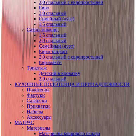
2,0 спальный с европростыней
Евро
2,0 спальный
Семейный (дуэт)
1,5 спальный
Сатин-жаккард
1,5 спальный
2,0 спальный
Семейный (дуэт)
Евростандарт
2,0 спальный с европростыней
Евромакси
Трикотаж
Детский в кроватку
2,0 спальный
КУХОННЫЕ ПОЛОТЕНЦА И ПРИНАДЛЕЖНОСТИ
Полотенца
Фартуки
Салфетки
Прихватки
Наборы
Аксессуары
МАТРАС
Материалы
Материалы коврового склада