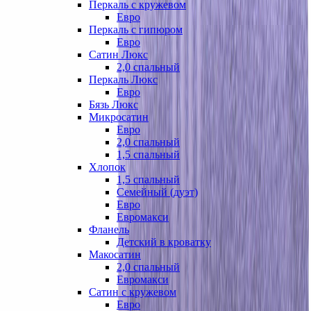
Перкаль с кружевом
Евро
Перкаль с гипюром
Евро
Сатин Люкс
2,0 спальный
Перкаль Люкс
Евро
Бязь Люкс
Микросатин
Евро
2,0 спальный
1,5 спальный
Хлопок
1,5 спальный
Семейный (дуэт)
Евро
Евромакси
Фланель
Детский в кроватку
Макосатин
2,0 спальный
Евромакси
Сатин с кружевом
Евро