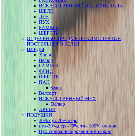
БАЙКОВЫЕ
ИСКУССТВЕННЫЙ НАПОЛНИТЕЛЬ
ШЕЛК
ЛЕН
ПУХ
БАМБУК
ШЕРСТЬ
ОТДЕЛЬНЫЕ ПРЕДМЕТЫ КОМПЛЕКТОВ
ПОСТЕЛЬНОГО БЕЛЬЯ
ПЛЕДЫ
Хлопок
Велюр
БАМБУК
ФЛИС
ШЕРСТЬ
ПАН
Флис
Велсофт
ИСКУССТВЕННЫЙ МЕХ
Велюр
АКРИЛ
ПОДУШКИ
30% пух 70% перо
пух-30%,перо-70%, тик 100% хлопок
Пух-силиконизированное волокно