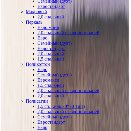
Семейный (дуэт)
Евростандарт
Махровый
2,0 спальный
Перкаль
Евро мини
2,0 спальный с европростыней
Евро
Семейный (дуэт)
Евростандарт
2,0 спальный
1,5 спальный
Поликоттон
Евро
Семейный (дуэт)
Евромакси
1,5 спальный
2,0 спальный с европростыней
2,0 спальный
Полисатин
1,5 сп. (.нав 70*70-1шт)
2,0 спальный с европростыней
Семейный (дуэт)
Евростандарт
Евро