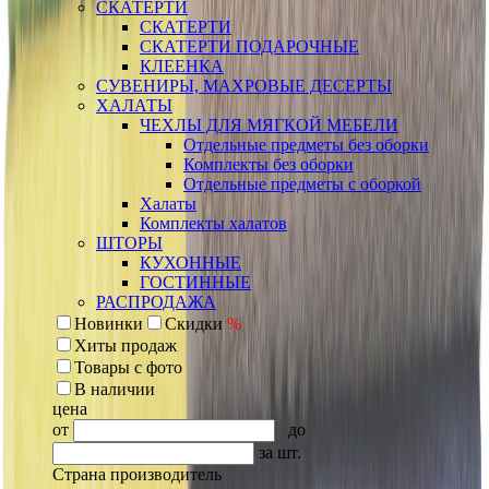
СКАТЕРТИ
СКАТЕРТИ
СКАТЕРТИ ПОДАРОЧНЫЕ
КЛЕЕНКА
СУВЕНИРЫ, МАХРОВЫЕ ДЕСЕРТЫ
ХАЛАТЫ
ЧЕХЛЫ ДЛЯ МЯГКОЙ МЕБЕЛИ
Отдельные предметы без оборки
Комплекты без оборки
Отдельные предметы с оборкой
Халаты
Комплекты халатов
ШТОРЫ
КУХОННЫЕ
ГОСТИННЫЕ
РАСПРОДАЖА
Новинки
Скидки
%
Хиты продаж
Товары с фото
В наличии
цена
от
до
за шт.
Страна производитель