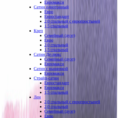
Евромакси
Сатин однотонный
Евро
Евростандарт
2,0 спальный с европростыней
1,5 спальный
Креп
Семейный (дуэт)
Евро
2,0 спальный
1,5 спальный
Сатин Де-люкс
Семейный (дуэт)
Евромакси
Сатин с вышивкой
Евромакси
Страйп-сатин
Евростандарт
Евромакси
1,5 спальный
Лен
2,0 спальный с европростыней
2,0 спальный
Семейный (дуэт)
Евро