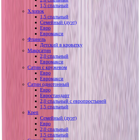
1,5 спальный
Хлопок
1,5 спальный
Семейный (дуэт)
Евро
Евромакси
Фланель
Детский в кроватку
Макосатин
2,0 спальный
Евромакси
Сатин с кружевом
Евро
Евромакси
Сатин однотонный
Евро
Евростандарт
2,0 спальный с европростыней
1,5 спальный
Креп
Семейный (дуэт)
Евро
2,0 спальный
1,5 спальный