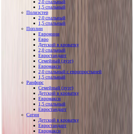
2,0 спальный
1,5 спальный
Полиэстер
2,0 спальный
1,5 спальный
Поплин
Евромини
Евро
Детский в кроватку
2,0 спальный
Евростандарт
Семейный (дуэт)
Евромакси
2,0 спальный с европростыней
1,5 спальный
Ранфорс
Семейный (дуэт)
Детский в кроватку
Евромакси
1,5 спальный
Евростандарт
Сатин
Детский в кроватку
Евростандарт
Евромакси