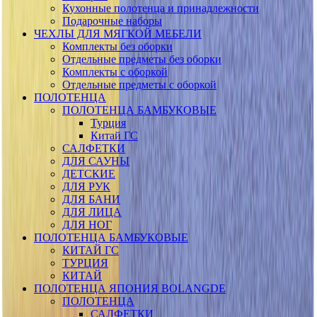
Кухонные полотенца и принадлежности
Подарочные наборы
ЧЕХЛЫ ДЛЯ МЯГКОЙ МЕБЕЛИ
Комплекты без оборки
Отдельные предметы без оборки
Комплекты с оборкой
Отдельные предметы с оборкой
ПОЛОТЕНЦА
ПОЛОТЕНЦА БАМБУКОВЫЕ
Турция
Китай ГС
САЛФЕТКИ
ДЛЯ САУНЫ
ДЕТСКИЕ
ДЛЯ РУК
ДЛЯ БАНИ
ДЛЯ ЛИЦА
ДЛЯ НОГ
ПОЛОТЕНЦА БАМБУКОВЫЕ
КИТАЙ ГС
ТУРЦИЯ
КИТАЙ
ПОЛОТЕНЦА ЯПОНИЯ BOLANGDE
ПОЛОТЕНЦА
САЛФЕТКИ