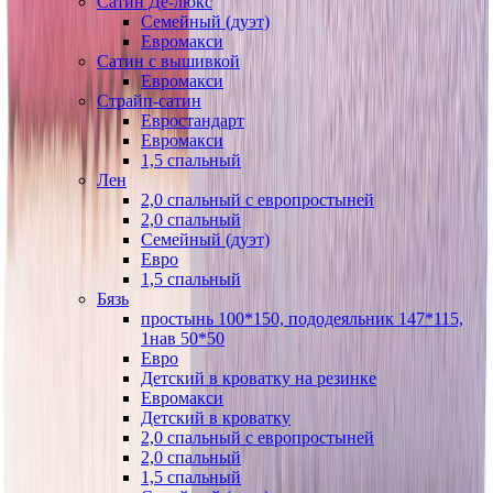
Сатин Де-люкс
Семейный (дуэт)
Евромакси
Сатин с вышивкой
Евромакси
Страйп-сатин
Евростандарт
Евромакси
1,5 спальный
Лен
2,0 спальный с европростыней
2,0 спальный
Семейный (дуэт)
Евро
1,5 спальный
Бязь
простынь 100*150, пододеяльник 147*115,
1нав 50*50
Евро
Детский в кроватку на резинке
Евромакси
Детский в кроватку
2,0 спальный с европростыней
2,0 спальный
1,5 спальный