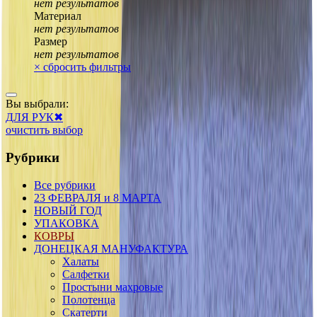
нет результатов
Материал
нет результатов
Размер
нет результатов
×
сбросить фильтры
Вы выбрали:
ДЛЯ РУК
✖
очистить выбор
Рубрики
Все рубрики
23 ФЕВРАЛЯ и 8 МАРТА
НОВЫЙ ГОД
УПАКОВКА
КОВРЫ
ДОНЕЦКАЯ МАНУФАКТУРА
Халаты
Салфетки
Простыни махровые
Полотенца
Скатерти