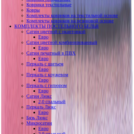
Коврики текстильные
Ковры
Комплекты ковриков на текстильной основе
Комплекты ковриков на резиновой основе
КОМПЛЕКТЫ ПОСТЕЛЬНОГО БЕЛЬЯ
Сатин цветной с окантовкой
Евро
Сатин цветной комбинированный
Евро
Сатин печатный в ПВХ
Евро
Перкаль с шитьем
Евро
Перкаль с кружевом
Евро
Перкаль с гипюром
Евро
Сатин Люкс
2,0 спальный
Перкаль Люкс
Евро
Бязь Люкс
Микросатин
Евро
2,0 спальный