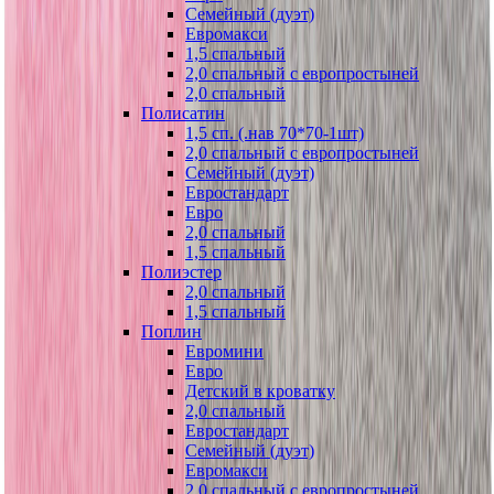
Семейный (дуэт)
Евромакси
1,5 спальный
2,0 спальный с европростыней
2,0 спальный
Полисатин
1,5 сп. (.нав 70*70-1шт)
2,0 спальный с европростыней
Семейный (дуэт)
Евростандарт
Евро
2,0 спальный
1,5 спальный
Полиэстер
2,0 спальный
1,5 спальный
Поплин
Евромини
Евро
Детский в кроватку
2,0 спальный
Евростандарт
Семейный (дуэт)
Евромакси
2,0 спальный с европростыней