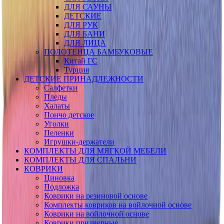
ДЛЯ САУНЫ
ДЕТСКИЕ
ДЛЯ РУК
ДЛЯ БАНИ
ДЛЯ ЛИЦА
ПОЛОТЕНЦА БАМБУКОВЫЕ
Китай ГС
Турция
ДЕТСКИЕ ПРИНАДЛЕЖНОСТИ
Салфетки
Пледы
Халаты
Пончо детское
Уголки
Пеленки
Игрушки-держатели
КОМПЛЕКТЫ ДЛЯ МЯГКОЙ МЕБЕЛИ
КОМПЛЕКТЫ ДЛЯ СПАЛЬНИ
КОВРИКИ
Циновка
Подложка
Коврики на резиновой основе
Комплекты ковриков на войлочной основе
Коврики на войлочной основе
Коврики придверные