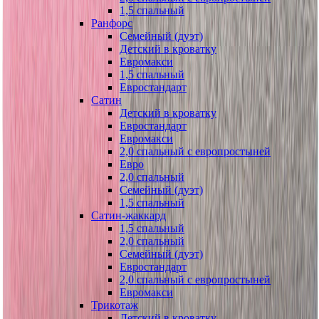
1,5 спальный
Ранфорс
Семейный (дуэт)
Детский в кроватку
Евромакси
1,5 спальный
Евростандарт
Сатин
Детский в кроватку
Евростандарт
Евромакси
2,0 спальный с европростыней
Евро
2,0 спальный
Семейный (дуэт)
1,5 спальный
Сатин-жаккард
1,5 спальный
2,0 спальный
Семейный (дуэт)
Евростандарт
2,0 спальный с европростыней
Евромакси
Трикотаж
Детский в кроватку