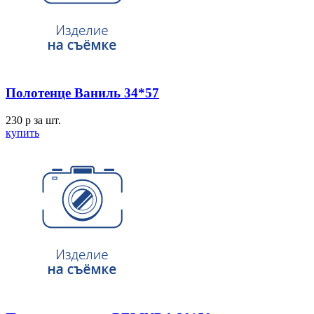
Полотенце Ваниль 34*57
230
p
за шт.
купить