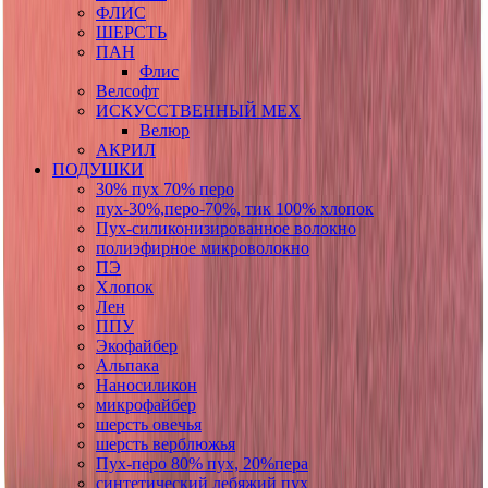
ФЛИС
ШЕРСТЬ
ПАН
Флис
Велсофт
ИСКУССТВЕННЫЙ МЕХ
Велюр
АКРИЛ
ПОДУШКИ
30% пух 70% перо
пух-30%,перо-70%, тик 100% хлопок
Пух-силиконизированное волокно
полиэфирное микроволокно
ПЭ
Хлопок
Лен
ППУ
Экофайбер
Альпака
Наносиликон
микрофайбер
шерсть овечья
шерсть верблюжья
Пух-перо 80% пух, 20%пера
синтетический лебяжий пух