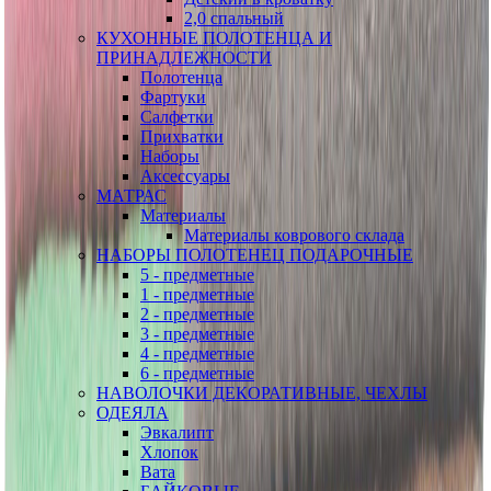
2,0 спальный
КУХОННЫЕ ПОЛОТЕНЦА И
ПРИНАДЛЕЖНОСТИ
Полотенца
Фартуки
Салфетки
Прихватки
Наборы
Аксессуары
МАТРАС
Материалы
Материалы коврового склада
НАБОРЫ ПОЛОТЕНЕЦ ПОДАРОЧНЫЕ
5 - предметные
1 - предметные
2 - предметные
3 - предметные
4 - предметные
6 - предметные
НАВОЛОЧКИ ДЕКОРАТИВНЫЕ, ЧЕХЛЫ
ОДЕЯЛА
Эвкалипт
Хлопок
Вата