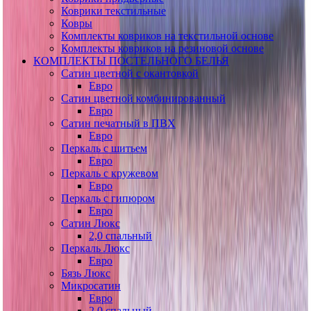
Коврики текстильные
Ковры
Комплекты ковриков на текстильной основе
Комплекты ковриков на резиновой основе
КОМПЛЕКТЫ ПОСТЕЛЬНОГО БЕЛЬЯ
Сатин цветной с окантовкой
Евро
Сатин цветной комбинированный
Евро
Сатин печатный в ПВХ
Евро
Перкаль с шитьем
Евро
Перкаль с кружевом
Евро
Перкаль с гипюром
Евро
Сатин Люкс
2,0 спальный
Перкаль Люкс
Евро
Бязь Люкс
Микросатин
Евро
2,0 спальный