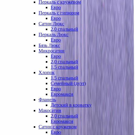
Перкаль с кружевом
Евро
Перкаль с гипюром
Евро
Сатин Люкс
2,0 спальный
Перкаль Люкс
Евро
Бязь Люкс
Микросатин
Евро
2,0 спальный
1,5 спальный
Хлопок
1,5 спальный
Семейный (дуэт)
Евро
Евромакси
Фланель
Детский в кроватку
Макосатин
2,0 спальный
Евромакси
Сатин с кружевом
Евро