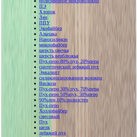
полиэфирное микроволокно
ПЭ
Хлопок
Лен
ППУ
Экофайбер
Альпака
Наносиликон
микрофайбер
шерсть овечья
шерсть верблюжья
Пух-перо 80% пух, 20%пера
синтетический лебяжий пух
Эвкалипт
силиконизированное волокно
Вискоза
Пух-перо 30% пух, 70%пера
Пух-перо 50%пух, 50%перо
90%лен,10% полиэстер
Пух-перо
Холлофайбер
смесовый
Пух
шелк
лебяжий пух