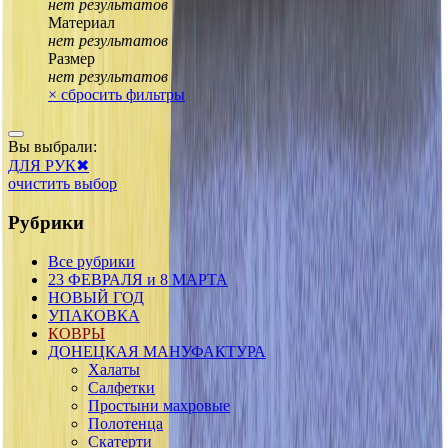
нет результатов
Материал
нет результатов
Размер
нет результатов
×
сбросить фильтры
Вы выбрали:
ДЛЯ РУК
✖
очистить выбор
Рубрики
Все рубрики
23 ФЕВРАЛЯ и 8 МАРТА
НОВЫЙ ГОД
УПАКОВКА
КОВРЫ
ДОНЕЦКАЯ МАНУФАКТУРА
Халаты
Салфетки
Простыни махровые
Полотенца
Скатерти