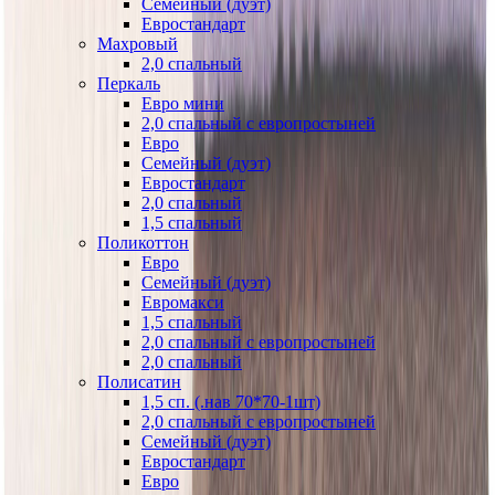
Семейный (дуэт)
Евростандарт
Махровый
2,0 спальный
Перкаль
Евро мини
2,0 спальный с европростыней
Евро
Семейный (дуэт)
Евростандарт
2,0 спальный
1,5 спальный
Поликоттон
Евро
Семейный (дуэт)
Евромакси
1,5 спальный
2,0 спальный с европростыней
2,0 спальный
Полисатин
1,5 сп. (.нав 70*70-1шт)
2,0 спальный с европростыней
Семейный (дуэт)
Евростандарт
Евро