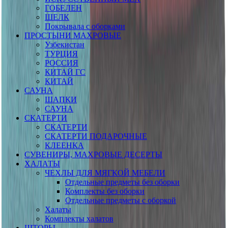
ГОБЕЛЕН
ШЕЛК
Покрывала с оборками
ПРОСТЫНИ МАХРОВЫЕ
Узбекистан
ТУРЦИЯ
РОССИЯ
КИТАЙ ГС
КИТАЙ
САУНА
ШАПКИ
САУНА
СКАТЕРТИ
СКАТЕРТИ
СКАТЕРТИ ПОДАРОЧНЫЕ
КЛЕЕНКА
СУВЕНИРЫ, МАХРОВЫЕ ДЕСЕРТЫ
ХАЛАТЫ
ЧЕХЛЫ ДЛЯ МЯГКОЙ МЕБЕЛИ
Отдельные предметы без оборки
Комплекты без оборки
Отдельные предметы с оборкой
Халаты
Комплекты халатов
ШТОРЫ