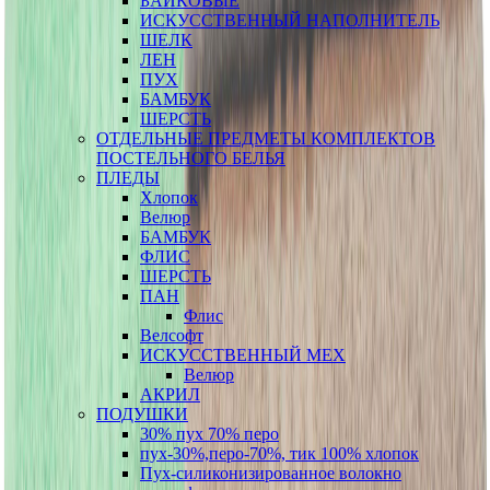
БАЙКОВЫЕ
ИСКУССТВЕННЫЙ НАПОЛНИТЕЛЬ
ШЕЛК
ЛЕН
ПУХ
БАМБУК
ШЕРСТЬ
ОТДЕЛЬНЫЕ ПРЕДМЕТЫ КОМПЛЕКТОВ
ПОСТЕЛЬНОГО БЕЛЬЯ
ПЛЕДЫ
Хлопок
Велюр
БАМБУК
ФЛИС
ШЕРСТЬ
ПАН
Флис
Велсофт
ИСКУССТВЕННЫЙ МЕХ
Велюр
АКРИЛ
ПОДУШКИ
30% пух 70% перо
пух-30%,перо-70%, тик 100% хлопок
Пух-силиконизированное волокно