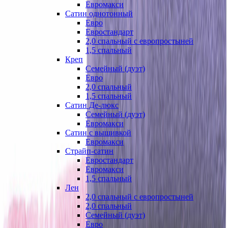
Евромакси
Сатин однотонный
Евро
Евростандарт
2,0 спальный с европростыней
1,5 спальный
Креп
Семейный (дуэт)
Евро
2,0 спальный
1,5 спальный
Сатин Де-люкс
Семейный (дуэт)
Евромакси
Сатин с вышивкой
Евромакси
Страйп-сатин
Евростандарт
Евромакси
1,5 спальный
Лен
2,0 спальный с европростыней
2,0 спальный
Семейный (дуэт)
Евро