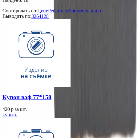
Найдено: 18
Сортировать по:
Цене
Рейтингу
Наименованию
Выводить по:
32
64
128
Купон ваф 77*150
420
p
за шт.
купить