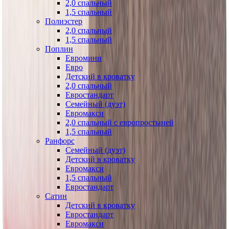
2,0 спальный
1,5 спальный
Полиэстер
2,0 спальный
1,5 спальный
Поплин
Евромини
Евро
Детский в кроватку
2,0 спальный
Евростандарт
Семейный (дуэт)
Евромакси
2,0 спальный с европростыней
1,5 спальный
Ранфорс
Семейный (дуэт)
Детский в кроватку
Евромакси
1,5 спальный
Евростандарт
Сатин
Детский в кроватку
Евростандарт
Евромакси