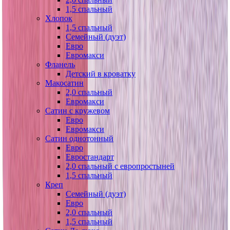
1,5 спальный
Хлопок
1,5 спальный
Семейный (дуэт)
Евро
Евромакси
Фланель
Детский в кроватку
Макосатин
2,0 спальный
Евромакси
Сатин с кружевом
Евро
Евромакси
Сатин однотонный
Евро
Евростандарт
2,0 спальный с европростыней
1,5 спальный
Креп
Семейный (дуэт)
Евро
2,0 спальный
1,5 спальный