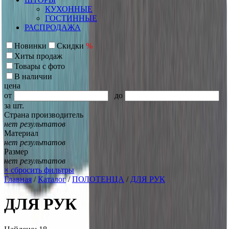
КУХОННЫЕ
ГОСТИННЫЕ
РАСПРОДАЖА
Новинки
Скидки
%
Хиты продаж
Товары с фото
В наличии
цена
от
до
за шт.
Страна производитель
нет результатов
Материал
нет результатов
Размер
нет результатов
×
сбросить фильтры
Главная
/
Каталог
/
ПОЛОТЕНЦА
/
ДЛЯ РУК
ДЛЯ РУК