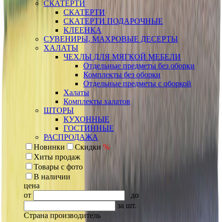
СКАТЕРТИ
СКАТЕРТИ
СКАТЕРТИ ПОДАРОЧНЫЕ
КЛЕЕНКА
СУВЕНИРЫ, МАХРОВЫЕ ДЕСЕРТЫ
ХАЛАТЫ
ЧЕХЛЫ ДЛЯ МЯГКОЙ МЕБЕЛИ
Отдельные предметы без оборки
Комплекты без оборки
Отдельные предметы с оборкой
Халаты
Комплекты халатов
ШТОРЫ
КУХОННЫЕ
ГОСТИННЫЕ
РАСПРОДАЖА
Новинки
Скидки
%
Хиты продаж
Товары с фото
В наличии
цена
от
до
за шт.
Страна производитель