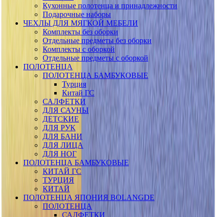
Кухонные полотенца и принадлежности
Подарочные наборы
ЧЕХЛЫ ДЛЯ МЯГКОЙ МЕБЕЛИ
Комплекты без оборки
Отдельные предметы без оборки
Комплекты с оборкой
Отдельные предметы с оборкой
ПОЛОТЕНЦА
ПОЛОТЕНЦА БАМБУКОВЫЕ
Турция
Китай ГС
САЛФЕТКИ
ДЛЯ САУНЫ
ДЕТСКИЕ
ДЛЯ РУК
ДЛЯ БАНИ
ДЛЯ ЛИЦА
ДЛЯ НОГ
ПОЛОТЕНЦА БАМБУКОВЫЕ
КИТАЙ ГС
ТУРЦИЯ
КИТАЙ
ПОЛОТЕНЦА ЯПОНИЯ BOLANGDE
ПОЛОТЕНЦА
САЛФЕТКИ