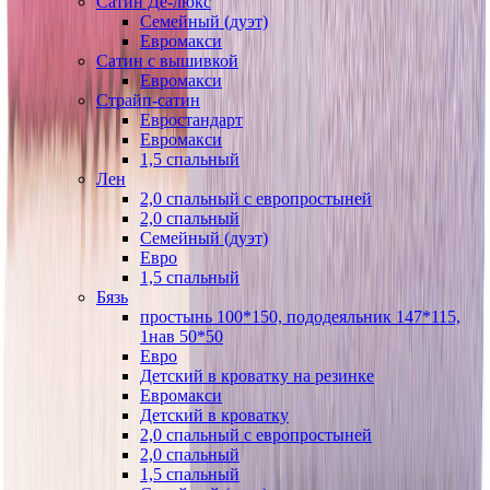
Сатин Де-люкс
Семейный (дуэт)
Евромакси
Сатин с вышивкой
Евромакси
Страйп-сатин
Евростандарт
Евромакси
1,5 спальный
Лен
2,0 спальный с европростыней
2,0 спальный
Семейный (дуэт)
Евро
1,5 спальный
Бязь
простынь 100*150, пододеяльник 147*115,
1нав 50*50
Евро
Детский в кроватку на резинке
Евромакси
Детский в кроватку
2,0 спальный с европростыней
2,0 спальный
1,5 спальный