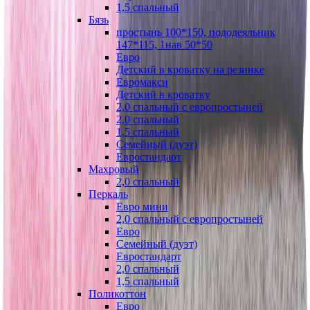
1,5 спальный
Бязь
простынь 100*150, пододеяльник
147*115, 1нав 50*50
Евро
Детский в кроватку на резинке
Евромакси
Детский в кроватку
2,0 спальный с европростыней
2,0 спальный
1,5 спальный
Семейный (дуэт)
Евростандарт
Махровый
2,0 спальный
Перкаль
Евро мини
2,0 спальный с европростыней
Евро
Семейный (дуэт)
Евростандарт
2,0 спальный
1,5 спальный
Поликоттон
Евро