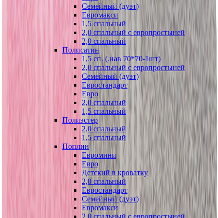
Семейный (дуэт)
Евромакси
1,5 спальный
2,0 спальный с европростыней
2,0 спальный
Полисатин
1,5 сп. (.нав 70*70-1шт)
2,0 спальный с европростыней
Семейный (дуэт)
Евростандарт
Евро
2,0 спальный
1,5 спальный
Полиэстер
2,0 спальный
1,5 спальный
Поплин
Евромини
Евро
Детский в кроватку
2,0 спальный
Евростандарт
Семейный (дуэт)
Евромакси
2,0 спальный с европростыней