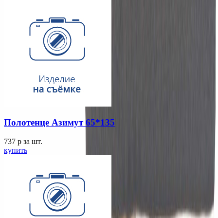
Полотенце Азимут 65*135
737
p
за шт.
купить