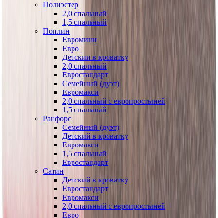
Полиэстер
2,0 спальный
1,5 спальный
Поплин
Евромини
Евро
Детский в кроватку
2,0 спальный
Евростандарт
Семейный (дуэт)
Евромакси
2,0 спальный с европростыней
1,5 спальный
Ранфорс
Семейный (дуэт)
Детский в кроватку
Евромакси
1,5 спальный
Евростандарт
Сатин
Детский в кроватку
Евростандарт
Евромакси
2,0 спальный с европростыней
Евро