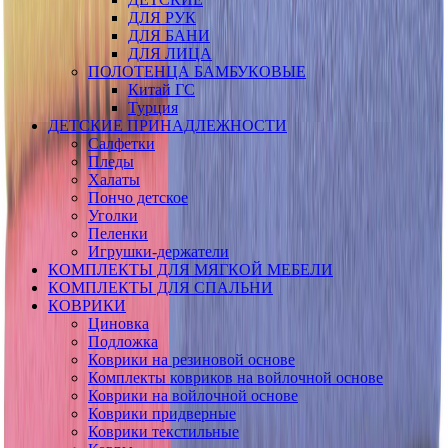
ДЛЯ РУК
ДЛЯ БАНИ
ДЛЯ ЛИЦА
ПОЛОТЕНЦА БАМБУКОВЫЕ
Китай ГС
Турция
ДЕТСКИЕ ПРИНАДЛЕЖНОСТИ
Салфетки
Пледы
Халаты
Пончо детское
Уголки
Пеленки
Игрушки-держатели
КОМПЛЕКТЫ ДЛЯ МЯГКОЙ МЕБЕЛИ
КОМПЛЕКТЫ ДЛЯ СПАЛЬНИ
КОВРИКИ
Циновка
Подложка
Коврики на резиновой основе
Комплекты ковриков на войлочной основе
Коврики на войлочной основе
Коврики придверные
Коврики текстильные