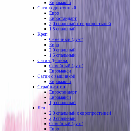
Евромакси
Сатин однотонный
Евро
Евростандарт
2,0 спальный с европростыней
1,5 спальный
Креп
Семейный (дуэт)
Евро
2,0 спальный
1,5 спальный
Сатин Де-люкс
Семейный (дуэт)
Евромакси
Сатин с вышивкой
Евромакси
Страйп-сатин
Евростандарт
Евромакси
1,5 спальный
Лен
2,0 спальный с европростыней
2,0 спальный
Семейный (дуэт)
Евро