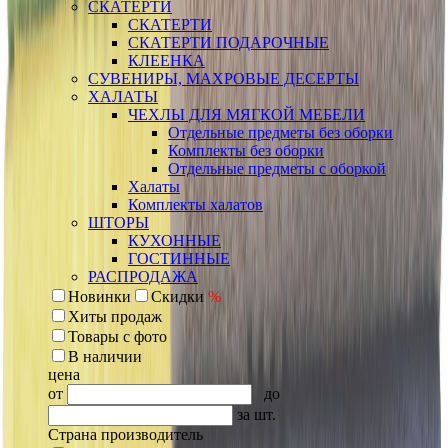
СКАТЕРТИ
СКАТЕРТИ
СКАТЕРТИ ПОДАРОЧНЫЕ
КЛЕЕНКА
СУВЕНИРЫ, МАХРОВЫЕ ДЕСЕРТЫ
ХАЛАТЫ
ЧЕХЛЫ ДЛЯ МЯГКОЙ МЕБЕЛИ
Отдельные предметы без оборки
Комплекты без оборки
Отдельные предметы с оборкой
Халаты
Комплекты халатов
ШТОРЫ
КУХОННЫЕ
ГОСТИННЫЕ
РАСПРОДАЖА
Новинки
Скидки
%
Хиты продаж
Товары с фото
В наличии
цена
от
до
за шт.
Страна производитель