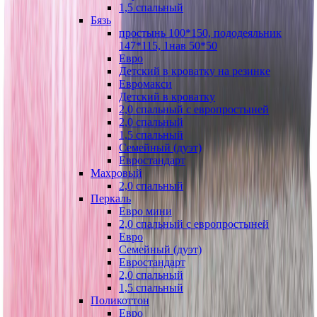
1,5 спальный
Бязь
простынь 100*150, пододеяльник
147*115, 1нав 50*50
Евро
Детский в кроватку на резинке
Евромакси
Детский в кроватку
2,0 спальный с европростыней
2,0 спальный
1,5 спальный
Семейный (дуэт)
Евростандарт
Махровый
2,0 спальный
Перкаль
Евро мини
2,0 спальный с европростыней
Евро
Семейный (дуэт)
Евростандарт
2,0 спальный
1,5 спальный
Поликоттон
Евро