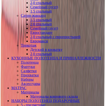
2,0 спальный
Семейный (дуэт)
1,5 спальный
Сатин-жаккард
1,5 спальный
2,0 спальный
Семейный (дуэт)
Евростандарт
2,0 спальный с европростыней
Евромакси
Трикотаж
Детский в кроватку
2,0 спальный
КУХОННЫЕ ПОЛОТЕНЦА И ПРИНАДЛЕЖНОСТИ
Полотенца
Фартуки
Салфетки
Прихватки
Наборы
Аксессуары
МАТРАС
Материалы
Материалы коврового склада
НАБОРЫ ПОЛОТЕНЕЦ ПОДАРОЧНЫЕ
5 - предметные