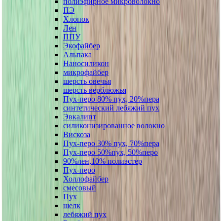
полиэфирное микроволокно
ПЭ
Хлопок
Лен
ППУ
Экофайбер
Альпака
Наносиликон
микрофайбер
шерсть овечья
шерсть верблюжья
Пух-перо 80% пух, 20%пера
синтетический лебяжий пух
Эвкалипт
силиконизированное волокно
Вискоза
Пух-перо 30% пух, 70%пера
Пух-перо 50%пух, 50%перо
90%лен,10% полиэстер
Пух-перо
Холлофайбер
смесовый
Пух
шелк
лебяжий пух