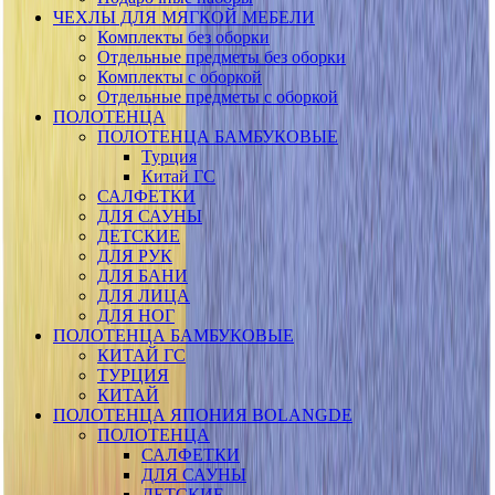
ЧЕХЛЫ ДЛЯ МЯГКОЙ МЕБЕЛИ
Комплекты без оборки
Отдельные предметы без оборки
Комплекты с оборкой
Отдельные предметы с оборкой
ПОЛОТЕНЦА
ПОЛОТЕНЦА БАМБУКОВЫЕ
Турция
Китай ГС
САЛФЕТКИ
ДЛЯ САУНЫ
ДЕТСКИЕ
ДЛЯ РУК
ДЛЯ БАНИ
ДЛЯ ЛИЦА
ДЛЯ НОГ
ПОЛОТЕНЦА БАМБУКОВЫЕ
КИТАЙ ГС
ТУРЦИЯ
КИТАЙ
ПОЛОТЕНЦА ЯПОНИЯ BOLANGDE
ПОЛОТЕНЦА
САЛФЕТКИ
ДЛЯ САУНЫ
ДЕТСКИЕ