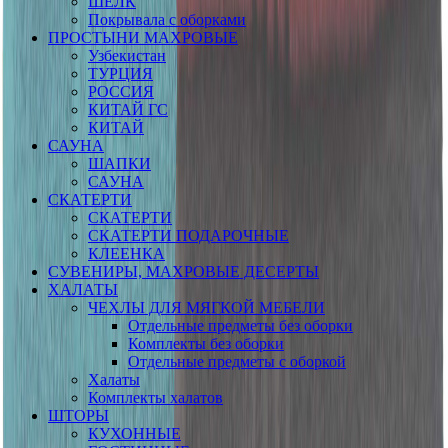
ШЕЛК
Покрывала с оборками
ПРОСТЫНИ МАХРОВЫЕ
Узбекистан
ТУРЦИЯ
РОССИЯ
КИТАЙ ГС
КИТАЙ
САУНА
ШАПКИ
САУНА
СКАТЕРТИ
СКАТЕРТИ
СКАТЕРТИ ПОДАРОЧНЫЕ
КЛЕЕНКА
СУВЕНИРЫ, МАХРОВЫЕ ДЕСЕРТЫ
ХАЛАТЫ
ЧЕХЛЫ ДЛЯ МЯГКОЙ МЕБЕЛИ
Отдельные предметы без оборки
Комплекты без оборки
Отдельные предметы с оборкой
Халаты
Комплекты халатов
ШТОРЫ
КУХОННЫЕ