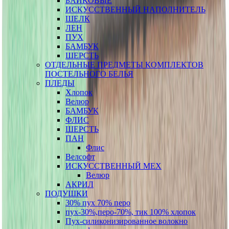
БАЙКОВЫЕ
ИСКУССТВЕННЫЙ НАПОЛНИТЕЛЬ
ШЕЛК
ЛЕН
ПУХ
БАМБУК
ШЕРСТЬ
ОТДЕЛЬНЫЕ ПРЕДМЕТЫ КОМПЛЕКТОВ
ПОСТЕЛЬНОГО БЕЛЬЯ
ПЛЕДЫ
Хлопок
Велюр
БАМБУК
ФЛИС
ШЕРСТЬ
ПАН
Флис
Велсофт
ИСКУССТВЕННЫЙ МЕХ
Велюр
АКРИЛ
ПОДУШКИ
30% пух 70% перо
пух-30%,перо-70%, тик 100% хлопок
Пух-силиконизированное волокно