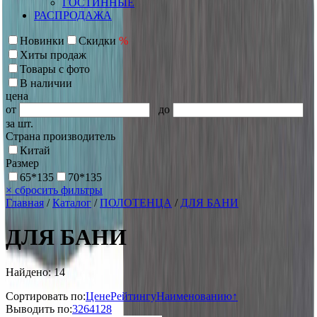
ГОСТИННЫЕ
РАСПРОДАЖА
Новинки
Скидки
%
Хиты продаж
Товары с фото
В наличии
цена
от
до
за шт.
Страна производитель
Китай
Размер
65*135
70*135
×
сбросить фильтры
Главная
/
Каталог
/
ПОЛОТЕНЦА
/
ДЛЯ БАНИ
ДЛЯ БАНИ
Найдено: 14
Сортировать по:
Цене
Рейтингу
Наименованию↑
Выводить по:
32
64
128