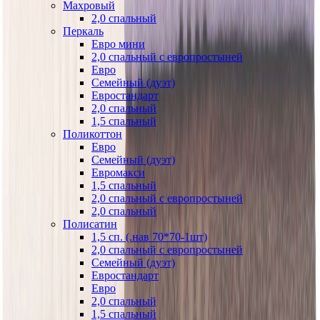
Махровый
2,0 спальный
Перкаль
Евро мини
2,0 спальный с европростыней
Евро
Семейный (дуэт)
Евростандарт
2,0 спальный
1,5 спальный
Поликоттон
Евро
Семейный (дуэт)
Евромакси
1,5 спальный
2,0 спальный с европростыней
2,0 спальный
Полисатин
1,5 сп. (.нав 70*70-1шт)
2,0 спальный с европростыней
Семейный (дуэт)
Евростандарт
Евро
2,0 спальный
1,5 спальный