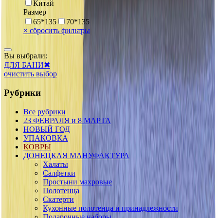
Китай
Размер
65*135
70*135
×
сбросить фильтры
Вы выбрали:
ДЛЯ БАНИ
✖
очистить выбор
Рубрики
Все рубрики
23 ФЕВРАЛЯ и 8 МАРТА
НОВЫЙ ГОД
УПАКОВКА
КОВРЫ
ДОНЕЦКАЯ МАНУФАКТУРА
Халаты
Салфетки
Простыни махровые
Полотенца
Скатерти
Кухонные полотенца и принадлежности
Подарочные наборы