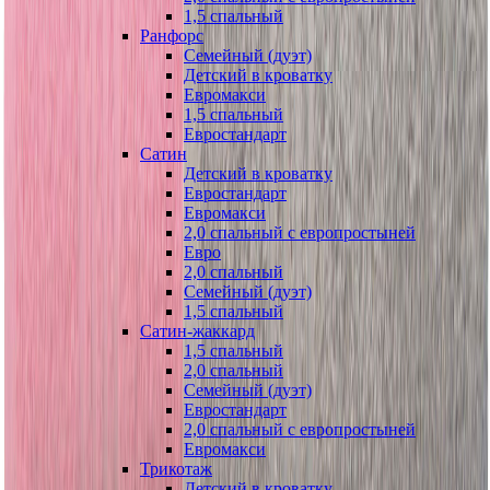
1,5 спальный
Ранфорс
Семейный (дуэт)
Детский в кроватку
Евромакси
1,5 спальный
Евростандарт
Сатин
Детский в кроватку
Евростандарт
Евромакси
2,0 спальный с европростыней
Евро
2,0 спальный
Семейный (дуэт)
1,5 спальный
Сатин-жаккард
1,5 спальный
2,0 спальный
Семейный (дуэт)
Евростандарт
2,0 спальный с европростыней
Евромакси
Трикотаж
Детский в кроватку