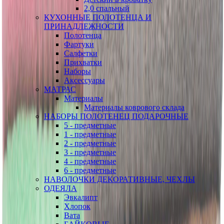
2,0 спальный
КУХОННЫЕ ПОЛОТЕНЦА И
ПРИНАДЛЕЖНОСТИ
Полотенца
Фартуки
Салфетки
Прихватки
Наборы
Аксессуары
МАТРАС
Материалы
Материалы коврового склада
НАБОРЫ ПОЛОТЕНЕЦ ПОДАРОЧНЫЕ
5 - предметные
1 - предметные
2 - предметные
3 - предметные
4 - предметные
6 - предметные
НАВОЛОЧКИ ДЕКОРАТИВНЫЕ, ЧЕХЛЫ
ОДЕЯЛА
Эвкалипт
Хлопок
Вата