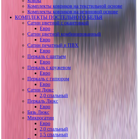
Ковры
Комплекты ковриков на текстильной основе
Комплекты ковриков на резиновой основе
КОМПЛЕКТЫ ПОСТЕЛЬНОГО БЕЛЬЯ
Сатин цветной с окантовкой
Евро
Сатин цветной комбинированный
Евро
Сатин печатный в ПВХ
Евро
Перкаль с шитьем
Евро
Перкаль с кружевом
Евро
Перкаль с гипюром
Евро
Сатин Люкс
2,0 спальный
Перкаль Люкс
Евро
Бязь Люкс
Микросатин
Евро
2,0 спальный
1,5 спальный