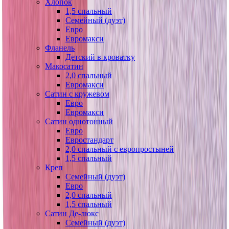
Хлопок
1,5 спальный
Семейный (дуэт)
Евро
Евромакси
Фланель
Детский в кроватку
Макосатин
2,0 спальный
Евромакси
Сатин с кружевом
Евро
Евромакси
Сатин однотонный
Евро
Евростандарт
2,0 спальный с европростыней
1,5 спальный
Креп
Семейный (дуэт)
Евро
2,0 спальный
1,5 спальный
Сатин Де-люкс
Семейный (дуэт)