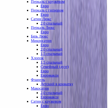
Перкаль с кружевом
Евро
Перкаль с гипюром
Евро
Сатин Люкс
2,0 спальный
Перкаль Люкс
Евро
Бязь Люкс
Микросатин
Евро
2,0 спальный
1,5 спальный
Хлопок
1,5 спальный
Семейный (дуэт)
Евро
Евромакси
Фланель
Детский в кроватку
Макосатин
2,0 спальный
Евромакси
Сатин с кружевом
Евро