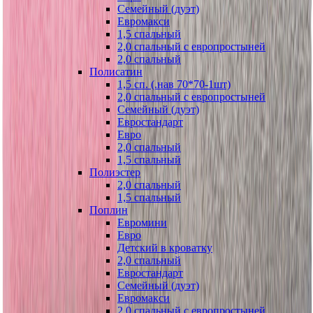
Семейный (дуэт)
Евромакси
1,5 спальный
2,0 спальный с европростыней
2,0 спальный
Полисатин
1,5 сп. (.нав 70*70-1шт)
2,0 спальный с европростыней
Семейный (дуэт)
Евростандарт
Евро
2,0 спальный
1,5 спальный
Полиэстер
2,0 спальный
1,5 спальный
Поплин
Евромини
Евро
Детский в кроватку
2,0 спальный
Евростандарт
Семейный (дуэт)
Евромакси
2,0 спальный с европростыней