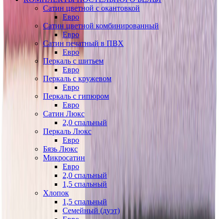
Сатин цветной с окантовкой
Евро
Сатин цветной комбинированный
Евро
Сатин печатный в ПВХ
Евро
Перкаль с шитьем
Евро
Перкаль с кружевом
Евро
Перкаль с гипюром
Евро
Сатин Люкс
2,0 спальный
Перкаль Люкс
Евро
Бязь Люкс
Микросатин
Евро
2,0 спальный
1,5 спальный
Хлопок
1,5 спальный
Семейный (дуэт)