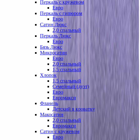
Перкаль с кружевом
Евро
Перкаль с гипюром
Евро
Сатин Люкс
2,0 спальный
Перкаль Люкс
Евро
Бязь Люкс
Микросатин
Евро
2,0 спальный
1,5 спальный
Хлопок
1,5 спальный
Семейный (дуэт)
Евро
Евромакси
Фланель
Детский в кроватку
Макосатин
2,0 спальный
Евромакси
Сатин с кружевом
Евро