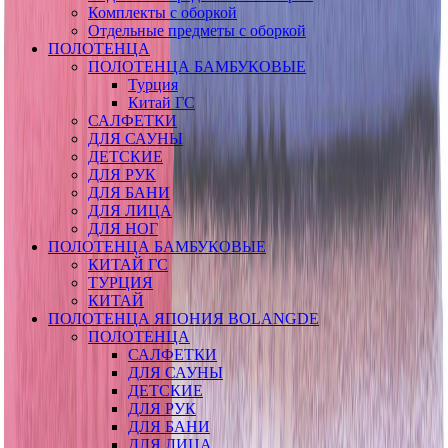
Комплекты с оборкой
Отдельные предметы с оборкой
ПОЛОТЕНЦА
ПОЛОТЕНЦА БАМБУКОВЫЕ
Турция
Китай ГС
САЛФЕТКИ
ДЛЯ САУНЫ
ДЕТСКИЕ
ДЛЯ РУК
ДЛЯ БАНИ
ДЛЯ ЛИЦА
ДЛЯ НОГ
ПОЛОТЕНЦА БАМБУКОВЫЕ
КИТАЙ ГС
ТУРЦИЯ
КИТАЙ
ПОЛОТЕНЦА ЯПОНИЯ BOLANGDE
ПОЛОТЕНЦА
САЛФЕТКИ
ДЛЯ САУНЫ
ДЕТСКИЕ
ДЛЯ РУК
ДЛЯ БАНИ
ДЛЯ ЛИЦА