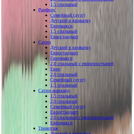
1,5 спальный
Ранфорс
Семейный (дуэт)
Детский в кроватку
Евромакси
1,5 спальный
Евростандарт
Сатин
Детский в кроватку
Евростандарт
Евромакси
2,0 спальный с европростыней
Евро
2,0 спальный
Семейный (дуэт)
1,5 спальный
Сатин-жаккард
1,5 спальный
2,0 спальный
Семейный (дуэт)
Евростандарт
2,0 спальный с европростыней
Евромакси
Трикотаж
Детский в кроватку