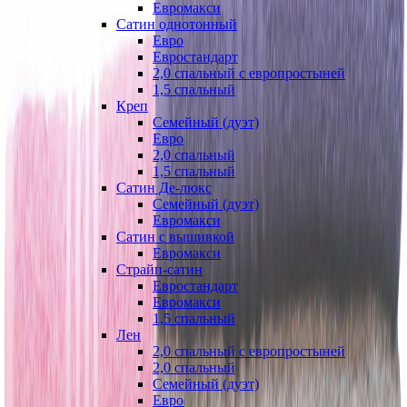
Евромакси
Сатин однотонный
Евро
Евростандарт
2,0 спальный с европростыней
1,5 спальный
Креп
Семейный (дуэт)
Евро
2,0 спальный
1,5 спальный
Сатин Де-люкс
Семейный (дуэт)
Евромакси
Сатин с вышивкой
Евромакси
Страйп-сатин
Евростандарт
Евромакси
1,5 спальный
Лен
2,0 спальный с европростыней
2,0 спальный
Семейный (дуэт)
Евро