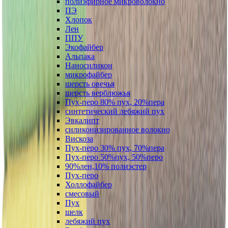
полиэфирное микроволокно
ПЭ
Хлопок
Лен
ППУ
Экофайбер
Альпака
Наносиликон
микрофайбер
шерсть овечья
шерсть верблюжья
Пух-перо 80% пух, 20%пера
синтетический лебяжий пух
Эвкалипт
силиконизированное волокно
Вискоза
Пух-перо 30% пух, 70%пера
Пух-перо 50%пух, 50%перо
90%лен,10% полиэстер
Пух-перо
Холлофайбер
смесовый
Пух
шелк
лебяжий пух