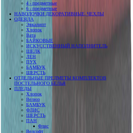
4 - предметные
6 - предметные
НАВОЛОЧКИ ДЕКОРАТИВНЫЕ, ЧЕХЛЫ
ОДЕЯЛА
Эвкалипт
Хлопок
Вата
БАЙКОВЫЕ
ИСКУССТВЕННЫЙ НАПОЛНИТЕЛЬ
ШЕЛК
ЛЕН
ПУХ
БАМБУК
ШЕРСТЬ
ОТДЕЛЬНЫЕ ПРЕДМЕТЫ КОМПЛЕКТОВ
ПОСТЕЛЬНОГО БЕЛЬЯ
ПЛЕДЫ
Хлопок
Велюр
БАМБУК
ФЛИС
ШЕРСТЬ
ПАН
Флис
Велсофт