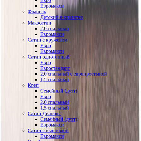
Евро
Евромакси
Фланель
Детский в кроватку
Макосатин
2,0 спальный
Евромакси
Сатин с кружевом
Евро
Евромакси
Сатин однотонный
Евро
Евростандарт
2,0 спальный с европростыней
1,5 спальный
Креп
Семейный (дуэт)
Евро
2,0 спальный
1,5 спальный
Сатин Де-люкс
Семейный (дуэт)
Евромакси
Сатин с вышивкой
Евромакси