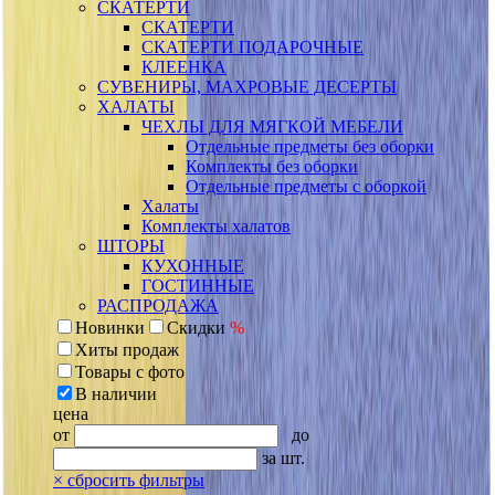
СКАТЕРТИ
СКАТЕРТИ
СКАТЕРТИ ПОДАРОЧНЫЕ
КЛЕЕНКА
СУВЕНИРЫ, МАХРОВЫЕ ДЕСЕРТЫ
ХАЛАТЫ
ЧЕХЛЫ ДЛЯ МЯГКОЙ МЕБЕЛИ
Отдельные предметы без оборки
Комплекты без оборки
Отдельные предметы с оборкой
Халаты
Комплекты халатов
ШТОРЫ
КУХОННЫЕ
ГОСТИННЫЕ
РАСПРОДАЖА
Новинки
Скидки
%
Хиты продаж
Товары с фото
В наличии
цена
от
до
за шт.
×
сбросить фильтры