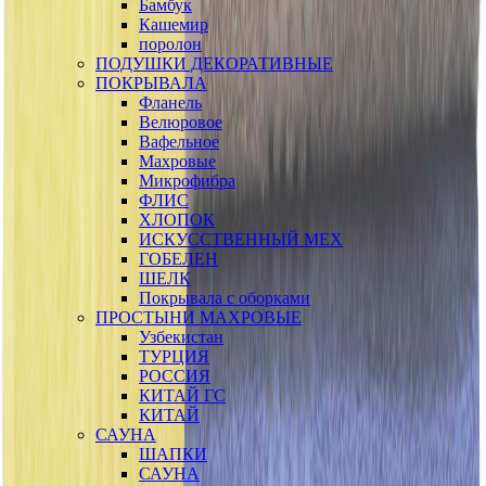
Бамбук
Кашемир
поролон
ПОДУШКИ ДЕКОРАТИВНЫЕ
ПОКРЫВАЛА
Фланель
Велюровое
Вафельное
Махровые
Микрофибра
ФЛИС
ХЛОПОК
ИСКУССТВЕННЫЙ МЕХ
ГОБЕЛЕН
ШЕЛК
Покрывала с оборками
ПРОСТЫНИ МАХРОВЫЕ
Узбекистан
ТУРЦИЯ
РОССИЯ
КИТАЙ ГС
КИТАЙ
САУНА
ШАПКИ
САУНА