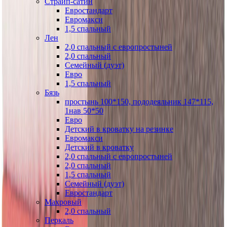
Страйп-сатин
Евростандарт
Евромакси
1,5 спальный
Лен
2,0 спальный с европростыней
2,0 спальный
Семейный (дуэт)
Евро
1,5 спальный
Бязь
простынь 100*150, пододеяльник 147*115,
1нав 50*50
Евро
Детский в кроватку на резинке
Евромакси
Детский в кроватку
2,0 спальный с европростыней
2,0 спальный
1,5 спальный
Семейный (дуэт)
Евростандарт
Махровый
2,0 спальный
Перкаль