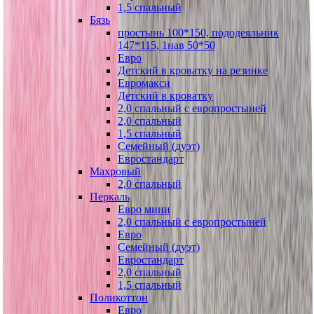
1,5 спальный
Бязь
простынь 100*150, пододеяльник
147*115, 1нав 50*50
Евро
Детский в кроватку на резинке
Евромакси
Детский в кроватку
2,0 спальный с европростыней
2,0 спальный
1,5 спальный
Семейный (дуэт)
Евростандарт
Махровый
2,0 спальный
Перкаль
Евро мини
2,0 спальный с европростыней
Евро
Семейный (дуэт)
Евростандарт
2,0 спальный
1,5 спальный
Поликоттон
Евро