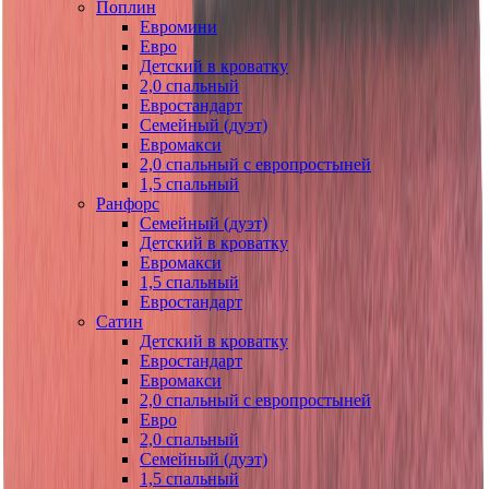
Поплин
Евромини
Евро
Детский в кроватку
2,0 спальный
Евростандарт
Семейный (дуэт)
Евромакси
2,0 спальный с европростыней
1,5 спальный
Ранфорс
Семейный (дуэт)
Детский в кроватку
Евромакси
1,5 спальный
Евростандарт
Сатин
Детский в кроватку
Евростандарт
Евромакси
2,0 спальный с европростыней
Евро
2,0 спальный
Семейный (дуэт)
1,5 спальный