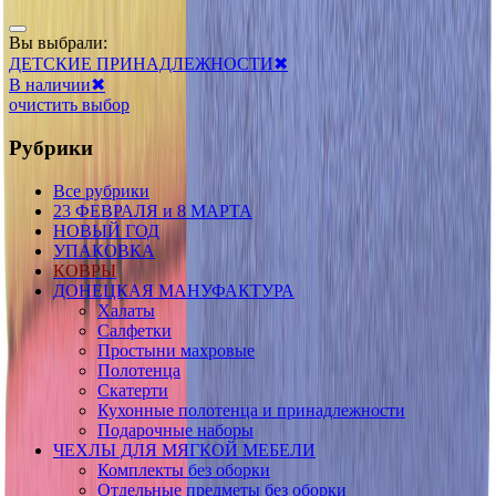
Вы выбрали:
ДЕТСКИЕ ПРИНАДЛЕЖНОСТИ
✖
В наличии
✖
очистить выбор
Рубрики
Все рубрики
23 ФЕВРАЛЯ и 8 МАРТА
НОВЫЙ ГОД
УПАКОВКА
КОВРЫ
ДОНЕЦКАЯ МАНУФАКТУРА
Халаты
Салфетки
Простыни махровые
Полотенца
Скатерти
Кухонные полотенца и принадлежности
Подарочные наборы
ЧЕХЛЫ ДЛЯ МЯГКОЙ МЕБЕЛИ
Комплекты без оборки
Отдельные предметы без оборки