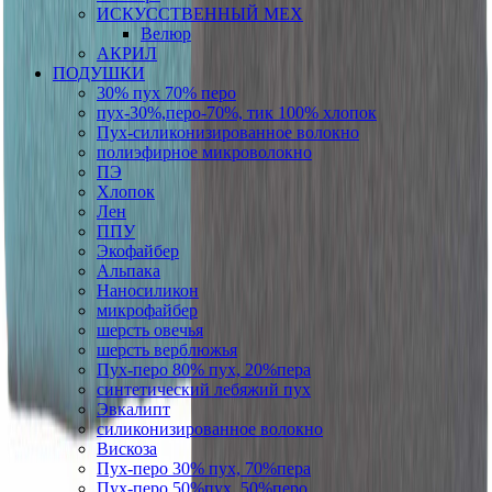
ИСКУССТВЕННЫЙ МЕХ
Велюр
АКРИЛ
ПОДУШКИ
30% пух 70% перо
пух-30%,перо-70%, тик 100% хлопок
Пух-силиконизированное волокно
полиэфирное микроволокно
ПЭ
Хлопок
Лен
ППУ
Экофайбер
Альпака
Наносиликон
микрофайбер
шерсть овечья
шерсть верблюжья
Пух-перо 80% пух, 20%пера
синтетический лебяжий пух
Эвкалипт
силиконизированное волокно
Вискоза
Пух-перо 30% пух, 70%пера
Пух-перо 50%пух, 50%перо