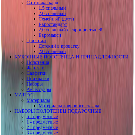
Сатин-жаккард
1,5 спальный
2,0 спальный
Семейный (дуэт)
Евростандарт
2,0 спальный с европростыней
Евромакси
Трикотаж
Детский в кроватку
2,0 спальный
КУХОННЫЕ ПОЛОТЕНЦА И ПРИНАДЛЕЖНОСТИ
Полотенца
Фартуки
Салфетки
Прихватки
Наборы
Аксессуары
МАТРАС
Материалы
Материалы коврового склада
НАБОРЫ ПОЛОТЕНЕЦ ПОДАРОЧНЫЕ
5 - предметные
1 - предметные
2 - предметные
3 - предметные