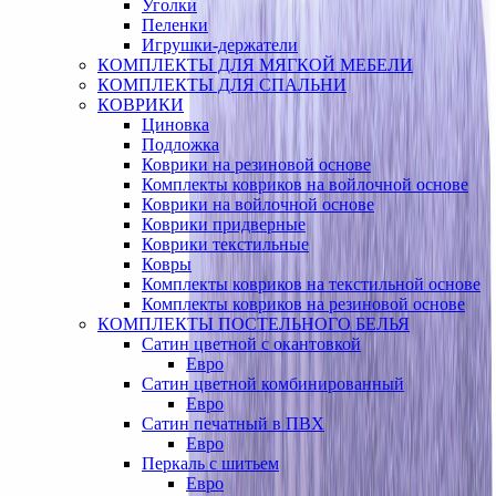
Уголки
Пеленки
Игрушки-держатели
КОМПЛЕКТЫ ДЛЯ МЯГКОЙ МЕБЕЛИ
КОМПЛЕКТЫ ДЛЯ СПАЛЬНИ
КОВРИКИ
Циновка
Подложка
Коврики на резиновой основе
Комплекты ковриков на войлочной основе
Коврики на войлочной основе
Коврики придверные
Коврики текстильные
Ковры
Комплекты ковриков на текстильной основе
Комплекты ковриков на резиновой основе
КОМПЛЕКТЫ ПОСТЕЛЬНОГО БЕЛЬЯ
Сатин цветной с окантовкой
Евро
Сатин цветной комбинированный
Евро
Сатин печатный в ПВХ
Евро
Перкаль с шитьем
Евро