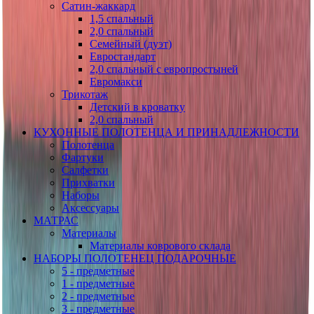
Сатин-жаккард
1,5 спальный
2,0 спальный
Семейный (дуэт)
Евростандарт
2,0 спальный с европростыней
Евромакси
Трикотаж
Детский в кроватку
2,0 спальный
КУХОННЫЕ ПОЛОТЕНЦА И ПРИНАДЛЕЖНОСТИ
Полотенца
Фартуки
Салфетки
Прихватки
Наборы
Аксессуары
МАТРАС
Материалы
Материалы коврового склада
НАБОРЫ ПОЛОТЕНЕЦ ПОДАРОЧНЫЕ
5 - предметные
1 - предметные
2 - предметные
3 - предметные