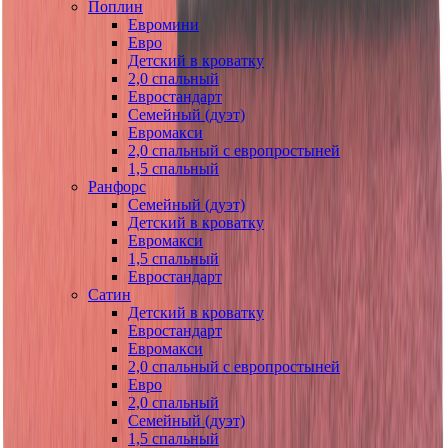
Поплин
Евромини
Евро
Детский в кроватку
2,0 спальный
Евростандарт
Семейный (дуэт)
Евромакси
2,0 спальный с европростыней
1,5 спальный
Ранфорс
Семейный (дуэт)
Детский в кроватку
Евромакси
1,5 спальный
Евростандарт
Сатин
Детский в кроватку
Евростандарт
Евромакси
2,0 спальный с европростыней
Евро
2,0 спальный
Семейный (дуэт)
1,5 спальный