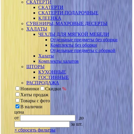
СКАТЕРТИ
СКАТЕРТИ
СКАТЕРТИ ПОДАРОЧНЫЕ
КЛЕЕНКА
СУВЕНИРЫ, МАХРОВЫЕ ДЕСЕРТЫ
ХАЛАТЫ
ЧЕХЛЫ ДЛЯ МЯГКОЙ МЕБЕЛИ
Отдельные предметы без оборки
Комплекты без оборки
Отдельные предметы с оборкой
Халаты
Комплекты халатов
ШТОРЫ
КУХОННЫЕ
ГОСТИННЫЕ
РАСПРОДАЖА
Новинки
Скидки
%
Хиты продаж
Товары с фото
В наличии
цена
от
до
за шт.
×
сбросить фильтры