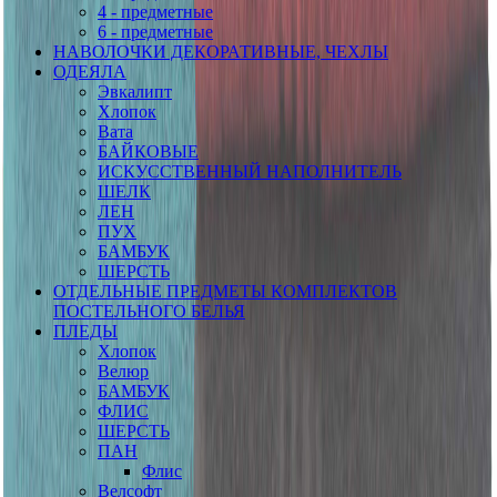
4 - предметные
6 - предметные
НАВОЛОЧКИ ДЕКОРАТИВНЫЕ, ЧЕХЛЫ
ОДЕЯЛА
Эвкалипт
Хлопок
Вата
БАЙКОВЫЕ
ИСКУССТВЕННЫЙ НАПОЛНИТЕЛЬ
ШЕЛК
ЛЕН
ПУХ
БАМБУК
ШЕРСТЬ
ОТДЕЛЬНЫЕ ПРЕДМЕТЫ КОМПЛЕКТОВ
ПОСТЕЛЬНОГО БЕЛЬЯ
ПЛЕДЫ
Хлопок
Велюр
БАМБУК
ФЛИС
ШЕРСТЬ
ПАН
Флис
Велсофт