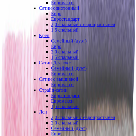
Евромакси
Сатин однотонный
Евро
Евростандарт
2,0 спальный с европростыней
1,5 спальный
Креп
Семейный (дуэт)
Евро
2,0 спальный
1,5 спальный
Сатин Де-люкс
Семейный (дуэт)
Евромакси
Сатин с вышивкой
Евромакси
Страйп-сатин
Евростандарт
Евромакси
1,5 спальный
Лен
2,0 спальный с европростыней
2,0 спальный
Семейный (дуэт)
Евро