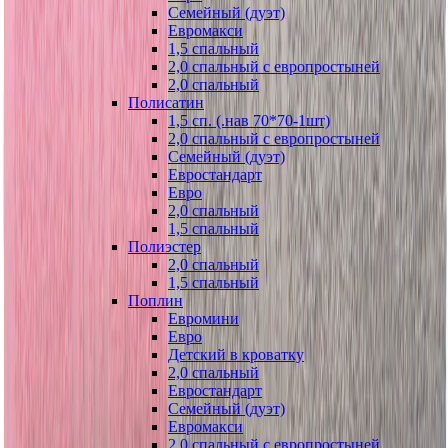
Семейный (дуэт)
Евромакси
1,5 спальный
2,0 спальный с европростыней
2,0 спальный
Полисатин
1,5 сп. (.нав 70*70-1шт)
2,0 спальный с европростыней
Семейный (дуэт)
Евростандарт
Евро
2,0 спальный
1,5 спальный
Полиэстер
2,0 спальный
1,5 спальный
Поплин
Евромини
Евро
Детский в кроватку
2,0 спальный
Евростандарт
Семейный (дуэт)
Евромакси
2,0 спальный с европростыней