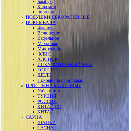
Бамбук
Кашемир
поролон
ПОДУШКИ ДЕКОРАТИВНЫЕ
ПОКРЫВАЛА
Фланель
Велюровое
Вафельное
Махровые
Микрофибра
ФЛИС
ХЛОПОК
ИСКУССТВЕННЫЙ МЕХ
ГОБЕЛЕН
ШЕЛК
Покрывала с оборками
ПРОСТЫНИ МАХРОВЫЕ
Узбекистан
ТУРЦИЯ
РОССИЯ
КИТАЙ ГС
КИТАЙ
САУНА
ШАПКИ
САУНА