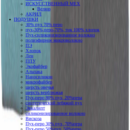
ИСКУССТВЕННЫЙ МЕХ
Велюр
АКРИЛ
ПОДУШКИ
30% пух 70% перо
пух-30%,перо-70%, тик 100% хлопок
Пух-силиконизированное волокно
полиэфирное микроволокно
ПЭ
Хлопок
Лен
ППУ
Экофайбер
Альпака
Наносиликон
микрофайбер
шерсть овечья
шерсть верблюжья
Пух-перо 80% пух, 20%пера
синтетический лебяжий пух
Эвкалипт
силиконизированное волокно
Вискоза
Пух-перо 30% пух, 70%пера
Пух-перо 50%пух, 50%перо