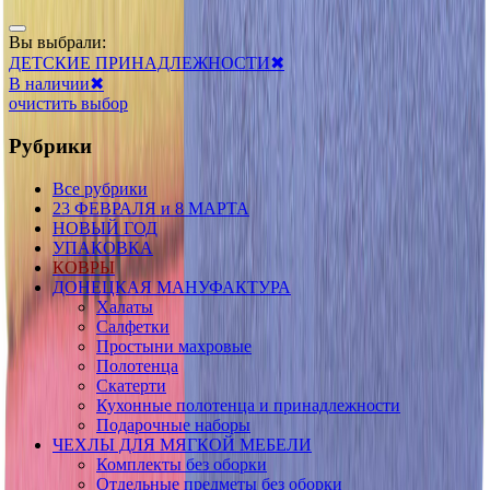
Вы выбрали:
ДЕТСКИЕ ПРИНАДЛЕЖНОСТИ
✖
В наличии
✖
очистить выбор
Рубрики
Все рубрики
23 ФЕВРАЛЯ и 8 МАРТА
НОВЫЙ ГОД
УПАКОВКА
КОВРЫ
ДОНЕЦКАЯ МАНУФАКТУРА
Халаты
Салфетки
Простыни махровые
Полотенца
Скатерти
Кухонные полотенца и принадлежности
Подарочные наборы
ЧЕХЛЫ ДЛЯ МЯГКОЙ МЕБЕЛИ
Комплекты без оборки
Отдельные предметы без оборки