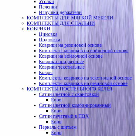
Уголки
Пеленки
Игрушки-держатели
КОМПЛЕКТЫ ДЛЯ МЯГКОЙ МЕБЕЛИ
КОМПЛЕКТЫ ДЛЯ СПАЛЬНИ
КОВРИКИ
Циновка
Подложка
Коврики на резиновой основе
Комплекты ковриков на войлочной основе
Коврики на войлочной основе
Коврики придверные
Коврики текстильные
Ковры
Комплекты ковриков на текстильной основе
Комплекты ковриков на резиновой основе
КОМПЛЕКТЫ ПОСТЕЛЬНОГО БЕЛЬЯ
Сатин цветной с окантовкой
Евро
Сатин цветной комбинированный
Евро
Сатин печатный в ПВХ
Евро
Перкаль с шитьем
Евро