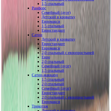
1,5 спальный
Ранфорс
Семейный (дуэт)
Детский в кроватку
Евромакси
1,5 спальный
Евростандарт
Сатин
Детский в кроватку
Евростандарт
Евромакси
2,0 спальный с европростыней
Евро
2,0 спальный
Семейный (дуэт)
1,5 спальный
Сатин-жаккард
1,5 спальный
2,0 спальный
Семейный (дуэт)
Евростандарт
2,0 спальный с европростыней
Евромакси
Трикотаж
Детский в кроватку