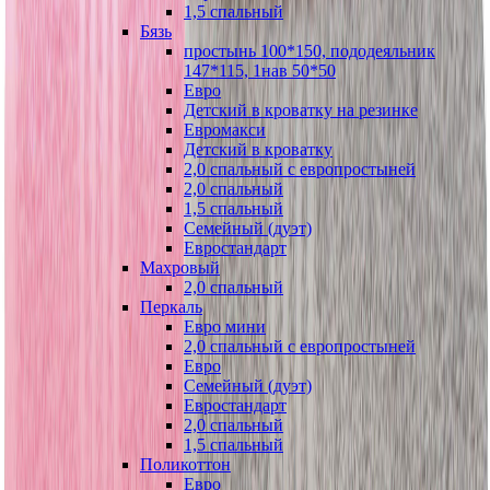
1,5 спальный
Бязь
простынь 100*150, пододеяльник
147*115, 1нав 50*50
Евро
Детский в кроватку на резинке
Евромакси
Детский в кроватку
2,0 спальный с европростыней
2,0 спальный
1,5 спальный
Семейный (дуэт)
Евростандарт
Махровый
2,0 спальный
Перкаль
Евро мини
2,0 спальный с европростыней
Евро
Семейный (дуэт)
Евростандарт
2,0 спальный
1,5 спальный
Поликоттон
Евро