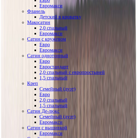
Евро
Евромакси
Фланель
Детский в кроватку
Макосатин
2,0 спальный
Евромакси
Сатин с кружевом
Евро
Евромакси
Сатин однотонный
Евро
Евростандарт
2,0 спальный с европростыней
1,5 спальный
Креп
Семейный (дуэт)
Евро
2,0 спальный
1,5 спальный
Сатин Де-люкс
Семейный (дуэт)
Евромакси
Сатин с вышивкой
Евромакси