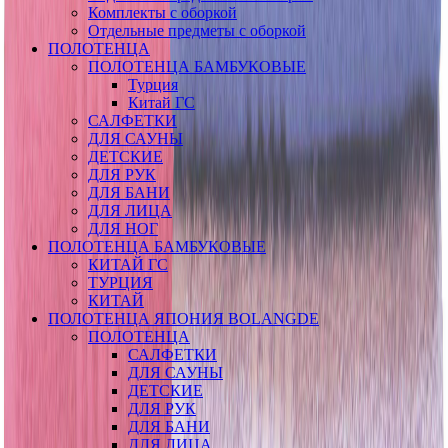
Комплекты с оборкой
Отдельные предметы с оборкой
ПОЛОТЕНЦА
ПОЛОТЕНЦА БАМБУКОВЫЕ
Турция
Китай ГС
САЛФЕТКИ
ДЛЯ САУНЫ
ДЕТСКИЕ
ДЛЯ РУК
ДЛЯ БАНИ
ДЛЯ ЛИЦА
ДЛЯ НОГ
ПОЛОТЕНЦА БАМБУКОВЫЕ
КИТАЙ ГС
ТУРЦИЯ
КИТАЙ
ПОЛОТЕНЦА ЯПОНИЯ BOLANGDE
ПОЛОТЕНЦА
САЛФЕТКИ
ДЛЯ САУНЫ
ДЕТСКИЕ
ДЛЯ РУК
ДЛЯ БАНИ
ДЛЯ ЛИЦА