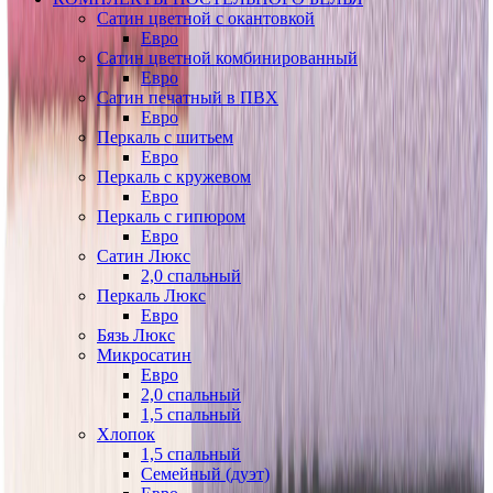
Сатин цветной с окантовкой
Евро
Сатин цветной комбинированный
Евро
Сатин печатный в ПВХ
Евро
Перкаль с шитьем
Евро
Перкаль с кружевом
Евро
Перкаль с гипюром
Евро
Сатин Люкс
2,0 спальный
Перкаль Люкс
Евро
Бязь Люкс
Микросатин
Евро
2,0 спальный
1,5 спальный
Хлопок
1,5 спальный
Семейный (дуэт)