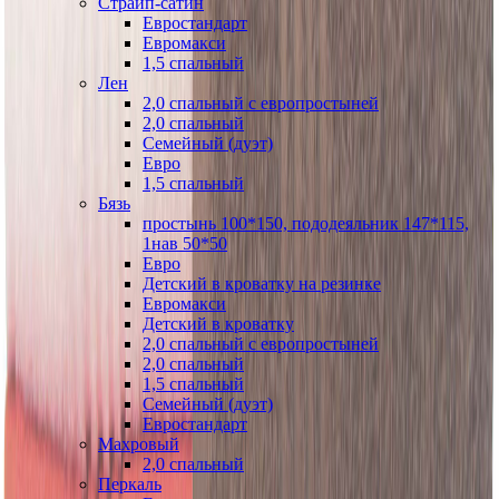
Страйп-сатин
Евростандарт
Евромакси
1,5 спальный
Лен
2,0 спальный с европростыней
2,0 спальный
Семейный (дуэт)
Евро
1,5 спальный
Бязь
простынь 100*150, пододеяльник 147*115,
1нав 50*50
Евро
Детский в кроватку на резинке
Евромакси
Детский в кроватку
2,0 спальный с европростыней
2,0 спальный
1,5 спальный
Семейный (дуэт)
Евростандарт
Махровый
2,0 спальный
Перкаль