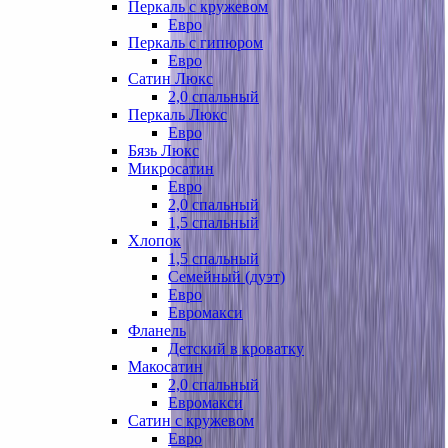
Перкаль с кружевом
Евро
Перкаль с гипюром
Евро
Сатин Люкс
2,0 спальный
Перкаль Люкс
Евро
Бязь Люкс
Микросатин
Евро
2,0 спальный
1,5 спальный
Хлопок
1,5 спальный
Семейный (дуэт)
Евро
Евромакси
Фланель
Детский в кроватку
Макосатин
2,0 спальный
Евромакси
Сатин с кружевом
Евро