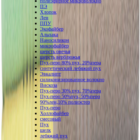
полиэфирное микроволокно
ПЭ
Хлопок
Лен
ППУ
Экофайбер
Альпака
Наносиликон
микрофайбер
шерсть овечья
шерсть верблюжья
Пух-перо 80% пух, 20%пера
синтетический лебяжий пух
Эвкалипт
силиконизированное волокно
Вискоза
Пух-перо 30% пух, 70%пера
Пух-перо 50%пух, 50%перо
90%лен,10% полиэстер
Пух-перо
Холлофайбер
смесовый
Пух
шелк
лебяжий пух